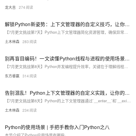
龙大吉
274
解锁Python新姿势：上下文管理器的自定义技巧，让你的编程之路更顺畅
【7月更文挑战第7天】Python上下文管理器简化资源管理，确保异常时资源正确释放。通过实现`__enter__`和`__exit__`或使用`contextmanager`装饰器自定义管理器。示例展示了类定义和装饰器方法。自定义管理器提升代码可读性，防止资源泄露，是高效编程的关键。**
土木林森
283
别再盲目编码！一文读懂Python线程与进程的使用场景与限制，助你成为并发编程高手！
【7月更文挑战第8天】Python并发编程提升效率，关键在于理解线程和进程的适用场景。I/O密集型任务如Web服务器适合用线程，示例展示了使用`threading`处理HTTP请求。CPU密集型任务则利用`multiprocessing`创建进程，绕过GIL限制，实现多核利用。注意线程的GIL限制和进程的开销，选择合适模型以优化并发性能。
东方睿赢
314
告别混乱！Python上下文管理器的自定义实践，让你的代码更加整洁有序
【7月更文挑战第6天】Python的上下文管理器通过`__enter__`和`__exit__`方法自动处理资源的获取与释放，如文件操作。使用with语句结合自定义类（如`FileManager`示例），能确保文件在使用后正确关闭，防止资源泄漏，提升代码整洁度和健壮性。自定义上下文管理器是代码模块化和错误处理的好实践。
土木林森
234
Python的使用场景 | 手把手教你入门Python之八
本节介绍了Python应用场景有哪些。