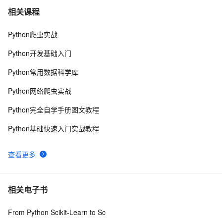
python 模块初始
6
7
相关课程
Python爬虫实战
python中使用and和or来实现其它语言中的?号表达式
5
8
Python开发基础入门
python网络编程初级
489
9
Python常用数据科学库
Python PIL远程命令执行漏洞复现(CVE-2017-8291 
11
10
Python网络爬虫实战
CVE-2017-8291)
Python完全自学手册图文教程
Python基础快速入门实战教程
查看更多
相关电子书
From Python Scikit-Learn to Sc