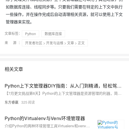
如数据库连接、线程同步等。只要我们需要在特定的上下文中执行
一些操作，并在操作完成后自动清理相关资源，就可以使用上下文
管理器来实现。
文章标签：
Python
数据库连接
来 源：
开发者社区
>
开发与运维
>
文章
> 正文
相关文章
Python上下文管理器DIY指南：从入门到精通，轻松驾驭资源管理
【7月更文挑战第6天】Python的上下文管理器是资源管理的利器，简化文件操作、网络连接等场景。通过定义类及`__enter__`、`__exit__`方法，可自定义管理器，如示例中的`MyContextManager`，实现资源获取与释放。使用with语句，提升代码可读性和维护性，不仅用于基本资源管理，还可扩展到事务控制、自动重试等高级应用，让编程更加高效和灵活。
东方睿赢
325
Python的Virtualenv与Venv环境管理器
介绍Python的两种环境管理工具Virtualenv和venv，包括它们的安装、创建、激活、退出环境以及查看帮助信息的方法，同时对比了两者的特点和使用场景。