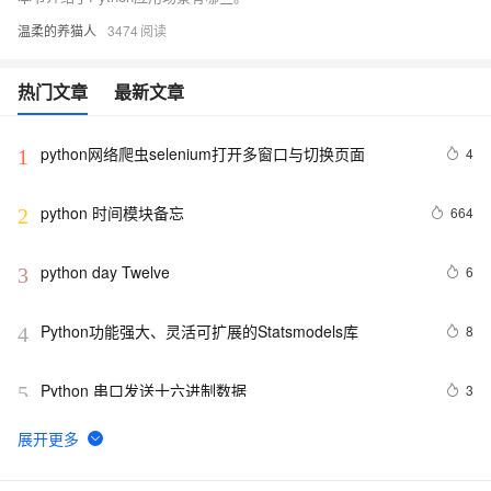
温柔的养猫人
3474
热门文章
最新文章
python网络爬虫selenium打开多窗口与切换页面
4
1
python 时间模块备忘
664
2
python day Twelve
6
3
Python功能强大、灵活可扩展的Statsmodels库
8
4
Python 串口发送十六进制数据
3
5
python join 和 split的常用使用方法
570
6