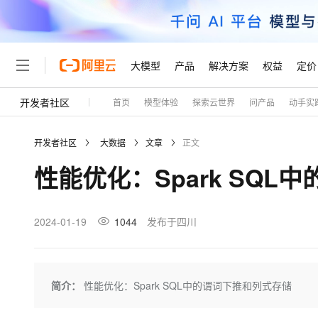
大模型
产品
解决方案
权益
定价
开发者社区
首页
模型体验
探索云世界
问产品
动手实
大模型
产品
解决方案
权益
定价
云市场
伙伴
服务
了解阿里云
精选产品
精选解决方案
普惠上云
产品定价
精选商城
成为销售伙伴
售前咨询
为什么选择阿里云
千问AI平台
开发者社区
大数据
文章
正文
了解云产品的定价详情
大模型服务平台百炼
睿译宝，AI翻译排版一
普惠上云 官方力荐
分销伙伴
在线服务
网站建设
什么是云计算
大
性能优化：Spark SQ
大模型服务与应用平台
上传文档即自动完成翻译和
云服务器38元/年起，超
咨询伙伴
多端小程序
技术领先
云上成本管理
售后服务
轻量应用服务器
GLM-5.2：长任务时代
官方推荐返现计划
大模型
精选产品
精选解决方案
Salesforce 国际版订阅
稳定可靠
管理和优化成本
推荐新用户得奖励，单订单
销售伙伴合作计划
2024-01-19
1044
发布于四川
自助服务
友盟天域
安全合规
人工智能与机器学习
AI
文本生成
云数据库 RDS
Hermes Agent，打造
云工开物
无影生态合作计划
在线服务
观测云
分析师报告
自主进化，持久记忆，越用
高校专属算力普惠，学生认
计算
互联网应用开发
Qwen3.8-Max
HOT
Salesforce On Alibaba C
工单服务
Tuya 物联网平台阿里云
研究报告与白皮书
人工智能平台 PAI
快速拥有专属 OpenClaw
简介：
性能优化：Spark SQL中的谓词下推和列式存储
大模
Consulting Partner 合
大数据
容器
智能体时代全能旗舰模型
免费试用
短信专区
一站式AI开发、训练和推
蓝凌 OA
AI 大模型销售与服务生
现代化应用