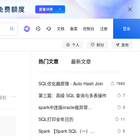
文档
备案
控制台
注册
登录
个人
积分
发布
验
作计划
器
AI 活动
专业服务
服务伙伴合作计划
开发者社区
加入我们
产品动态
服务平台百炼
阿里云 OPC 创新助力计划
热门文章
最新文章
一站式生成采购清单，支持单品或批量购买
可编辑精美 PPT 文稿
S产品伙伴计划（繁花）
峰会
CS
造的大模型服务与应用开发平台
Agency Agents：拥有专属领域专家
AI 生产力先锋
Al MaaS 服务伙伴赋能合作
域名
博文
Careers
PolarDB Agentic Database
至高可申请百万元
 轻松生成专业的 PPT
开启高性价比 AI 编程新体验
弹性可伸缩的云计算服务
先锋实践拓展 AI 生产力的边界
发布
多领域专家智能体,一键组建 AI 虚拟交付团队
Token 补贴，五大权
计划
海大会
伙伴信用分合作计划
商标
问答
社会招聘
SQL优化器原理 - Auto Hash Join
7889
益加速 OPC 成功
帕鲁游戏服务器
SS
HappyHorse 打造一站式影视创作平台
飞天发布时刻
HOT
秒悟 Meoo CLI 支持一键部
划
备案
电子书
校园招聘
联机服务器，轻松开启游戏
视频创作，一键激活电商全链路生产力
稳定、安全、高性价比、高性能的云存储服务
所见，即是所愿
署项目至阿里云账号
可视化编排打通从文字构思到成片全链路闭环
更多支持
第三篇：高级 SQL 查询与多表操作
7
版权
划
公司注册
镜像站
视频生成
语音识别与合成
 智能体与工作流应用
漫剧工坊：一站式动画创作平台
AI 实训营
Flink OSS 支持
spark中连接oracle报异常
3
合作伙伴培训与认证
划
上云迁移
站生成，高效打造优质广告素材
全接入的云上超级电脑
通过阿里云百炼高效搭建AI应用,助力高效开发
快速生产连贯的高质量长漫剧
从基础到进阶，Agent 创客手把手教你
AssumeRole 角色自定义
java.sql.SQLException: No suitable 
lScope
我要反馈
e-1.1-T2V
Qwen3-TTS-Flash
SQL打印全年日历
11
查询合作伙伴
driver
n Alibaba Cloud ISV 合作
代维服务
建企业门户网站
10 分钟搭建微信、支付宝小程序
百炼 Qwen3.7-Flash 系列模
畅细腻的高质量视频
离线语音合成大模型，多语言方言自适应，低延迟高稳定
创新加速
Spark 【Spark SQL（一）
ope
登录合作伙伴管理后台
5
我要建议
站，无忧落地极速上线
以可视化方式快速构建移动和 PC 门户网站
国内短信简单易用，安全可靠，秒级触达，全球覆盖200+国家和地区。
高效部署网站，快速应用到小程序
型发布
DataFrame的创建、保存与基本操