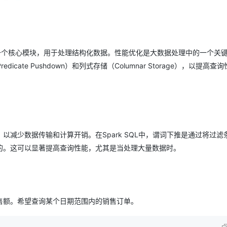
AI 应用
10分钟微调：让0.6B模型媲美235B模
多模态数据信
型
依托云原生高可用架构,实现Dify私有化部署
用1%尺寸在特定领域达到大模型90%以上效果
SQL是其一个核心模块，用于处理结构化数据。性能优化是大数据处理中的一个关
一个 AI 助手
超强辅助，Bol
cate Pushdown）和列式存储（Columnar Storage），以提高查
即刻拥有 DeepSeek-R1 满血版
在企业官网、通讯软件中为客户提供 AI 客服
多种方案随心选，轻松解锁专属 DeepSeek
减少数据传输和计算开销。在Spark SQL中，谓词下推是通过将过滤
的。这可以显著提高查询性能，尤其是当处理大量数据时。
售额。希望查询某个日期范围内的销售订单。