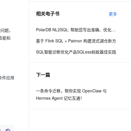
相关电子书
更多
息提取
与 AI 智能体进行实时音视频通话
从文本、图片、视频中提取结构化的属性信息
构建支持视频理解的 AI 音视频实时通话应用
PolarDB NL2SQL: 帮助您写出准确、优化的SQL
键问题，
t.diy 一步搞定创意建站
构建大模型应用的安全防护体系
询性能和
基于 Flink SQL + Paimon 构建流式湖仓新方
通过自然语言交互简化开发流程,全栈开发支持
通过阿里云安全产品对 AI 应用进行安全防护
SQL智能诊断优化产品SQLess蚂蚁最佳实践
下一篇
条件应用
一条命令迁移，帮你实现 OpenClaw 与
Hermes Agent 记忆互通！