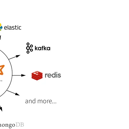
Deepseek-v4-pro
HappyHors
同享
万小智 AI 建站低至 15元/月
Qoder CN
AI 短剧/漫剧
云原生数据库 
快递物流查询
WordPress
成为服务伙
高校合作
点，立即开启云上创新
覆盖公网/内网、递归/权威、移动APP等全场景解析服务
送.CN域名，送备案服务码
基于千问大模型等，支持代码智能生成、研发智能问答
AI助力短剧
态智能体模型
旗舰 MoE 大模型，百万上下文与顶尖推理能力
图生视频，流
Ubuntu
服务生态伙伴
云工开物
企业应用
Works
Night Plan 支持 Qwen 3.8-Max
云原生大数据计算服务 MaxCompute
AI 办公
容器服务 Kub
NEW
GLM-5.2
Wan2.7-T
Red Hat
30+ 款产品免费体验
Data Agent 驱动的一站式 Data+AI 开发治理平台
夜间 5 折，Qwen/Meoo/TokenPlan 客户专享
面向分析的企业级SaaS模式云数据仓库
AI智能应用
提供一站式管
科研合作
视觉 Coding、空间感知、多模态思考等全面升级
1M上下文，专为长程任务能力而生
ERP
堂（旗舰版）
SUSE
智能客服
CRM
防护产品
2个月
自动承接线索
建站小程序
OA 办公系统
AI 应用构建
大模型原生
力提升
财税管理
模板建站
Qoder
大模型服务平台百炼-应用模版
HOT
NEW
面向真实软件
个人版上线、团队版降价；千问3.8-Max首发发尝鲜
丰富多元化的应用模版和解决方案
400电话
定制建站
万有无界
大模型服务平台百炼-智能体
方案
广告营销
模板小程序
的模型效果
灵活可视化地构建企业级 Agent
定制小程序
秒悟
人工智能平台 PAI
APP 开发
云端极速 AI 
新一代 AI 视频生成模型，深度适配广告营销等场景
AI Native 的算法工程平台，一站式完成建模、训练、推理服务部署
建站系统