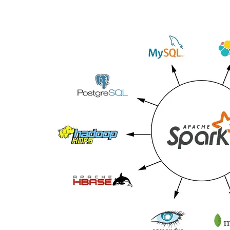
存储
天池大赛
Qwen3.7-Plus
云解析DNS
解决方案免费试用 新老
电子合同
最高领取价值200元试用
能看、能想、能动手的多模
安全
网络与CDN
AI 算法大赛
畅捷通
大数据开发治理平台 Data
AI 产品 免费试用
网络
安全
云开发大赛
Qwen3-VL-Plus
Tableau 订阅
1亿+ 大模型 tokens 和 
可观测
入门学习赛
中间件
AI空中课堂在线直播课
云防火墙
140+云产品 免费试用
上云与迁云
云原生的云上边界网络安全
产品新客免费试用，最长1
数据库
生态解决方案
大模型服务
企业出海
大模型ACA认证体验
大数据计算
助力企业全员 AI 认知与能
行业生态解决方案
千问AI平台-Token Plan
政企业务
媒体服务
开发者生态解决方案
企业服务与云通信
千问AI平台-模型体验
AI 开发和 AI 应用解决
在线体验全尺寸、多种模态
域名与网站
Happy 系列大模型
终端用户计算
Serverless
开发工具