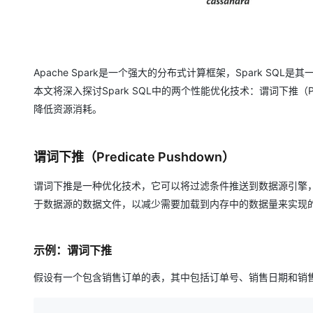
大模型解决方案
迁移与运维管理
快速部署 Dify，高效搭建 
专有云
Apache Spark是一个强大的分布式计算框架，Spark 
10 分钟在聊天系统中增加
本文将深入探讨Spark SQL中的两个性能优化技术：谓词下推（Predi
降低资源消耗。
谓词下推（Predicate Pushdown）
谓词下推是一种优化技术，它可以将过滤条件推送到数据源引擎，以
于数据源的数据文件，以减少需要加载到内存中的数据量来实现
示例：谓词下推
假设有一个包含销售订单的表，其中包括订单号、销售日期和销