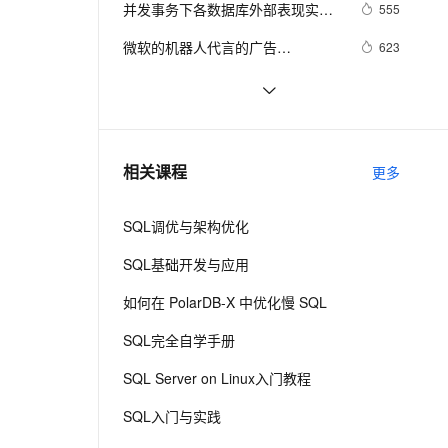
安全
并发事务下各数据库外部表现实测
我要投诉
e-1.1-I2V
Cosyvoice-V3-Flash
555
PolarDB
上云场景组合购
作】
伴
Qoder CN V1.7.0 发布
之一（SQL Server篇）
漫剧创作，剧本、分镜、视频高效生成
100%兼容MySQL、PostgreSQL，兼容Oracle，支持集中和分布式
覆盖90%+业务场景，专享组合折扣价
畅自然，细节丰富
高表现力语音合成大模型，语音克隆听感自然
VPN
微软的机器人代言的广告
623
（SQL2008）
ernetes 版 ACK
云聚AI 严选权益
云安全中心 AI BAS 智能自动
SSL 证书
Flink SQL 中动态修改 DDL 的属性
1
2V
Fun-ASR
，一键激活高效办公新体验
理容器应用的 K8s 服务
精选AI产品，从模型到应用全链提效
化模拟渗透攻击产品发布
文戏情感细腻自然，动作戏激烈拳拳到肉，实现更强表演能力
支持中英文自由切换，具备更强的噪声鲁棒性
堡垒机
SQL2005行转列
590
AI 用量加速计划
DataWorks ChatBI 会话支持
防火墙
、识别商机，让客服更高效、服务更出色。
SQL Server 索引和表体系结构（一）
新老同享，达量后返
上传临时文件分析
3
相关课程
更多
主机安全
应用
SQL调优与架构优化
千问办公
NEW
AI 应用及服务市场
的智能体编程平台
一站式AI生产力平台
SQL基础开发与应用
AI 应用
伶鹊
如何在 PolarDB-X 中优化慢 SQL
企业级人与Agent协作平台，接入和调度多个数字员工
智能客服平台，对话机器人、对话分析、智能外呼
大模型
SQL完全自学手册
大模型服务平台百炼 - 全妙
自然语言处理
SQL Server on Linux入门教程
应用创作平台
多模态内容创作工具，已接入 DeepSeek
数据标注
SQL入门与实践
机器学习