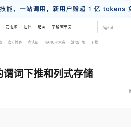
云市场
伙伴
服务
了解阿里云
践
官方博客
考认证
TIANCHI大赛
活动广场
下载
AI 特惠
数据与 API
成为产品伙伴
企业增值服务
最佳实践
价格计算器
AI 场景体
基础软件
产品伙伴合
阿里云认证
市场活动
配置报价
大模型
自助选配和估算价格
步到位
智启 AI 普惠权益
产品生态集成认证中心
企业支持计划
云上春晚
域名与网站
Qwen Audio：打造专属 AI 语音助手
千问官方 MaaS 平台，为开发者和 Agent 而生，新用户赠送 1 亿 + tokens 额度
一句话生成原生
AI Coding
阿里云Maa
2026 阿里云
云服务器 E
为企业打
数据集
Windows
大模型认证
模型
NEW
NEW
L中的谓词下推和列式存储
格式还原
值低价云产品抢先购
至高享 1亿+免费 tokens，加速 Al 应用落地
提供智能易用的域名与建站服务
Qwen-Audio-3.0-Realtime 端到端实时语音角色扮演
输入一句话想法,
智能编程，一键
安全可靠、
产品生态伙伴
专家技术服务
云上奥运之旅
弹性计算合作
阿里云中企出
手机三要素
宝塔 Linux
全部认证
价格优势
开源旗舰模型
即刻拥有 DeepSeek-V4-Pro
阿里云 OPC 创新助力计划
千问大模型
一键部署幻兽
AI 电商营销
对象存储 O
大模型
产品生态伙伴工作台
企业增值服务台
云栖战略参考
云存储合作计
云栖大会
身份实名认证
CentOS
训练营
推动算力普惠，释放技术红利
最高返9万
真正可用的 1M 上下文,一次完成代码全链路开发
快速构建应用程序和网站，即刻迈出上云第一步
轻松解锁专属 DeepSeek-V4-Pro
至高百万元 Token 补贴，加速一人公司成长
多元化、高性能、安全可靠的大模型服务
一键购买专属
从图文生成到
云上的中国
数据库合作计
活动全景
短信
Docker
图片和
自进化智能体
5 分钟轻松部署专属 QwenPaw
Token Plan 模型订阅计划
数字证书管理服务（原SSL证书）
高效搭建 AI
AI 广告创作
无影云电脑
企业成长
NEW
HOT
信息公告
看见新力量
云网络合作计
OCR 文字识别
JAVA
越聪明
证享300元代金券
全托管，含MySQL、PostgreSQL、SQL Server、MariaDB多引擎
Qwen3.8-Max 首发尝鲜，限时加量 10 倍，夜间低至2折
实现全站 HTTPS，呈现可信的 Web 访问
从聊天伙伴进化为能主动干活的本地数字员工
图文、视频一
随时随地安
魔搭 Mode
Kimi-K3
HappyHors
NEW
loud
服务实践
官网公告
金融模力时刻
Salesforce O
版
发票查验
全能环境
Claude Code + GStack 打造工程团队
千问办公，限时限量积分加倍
Qoder
低代码高效构
AI 建站
短信服务
型
NEW
作计划
Kimi 最新旗舰模型，长程编程与推理利器
让文字生成流
计划
创新中心
魔搭 ModelSc
健康状态
理服务
让AI从“聊天伙伴”进化为能干活的“数字员工”
安装技能 GStack，拥有专属 AI 工程团队
你的AI工作搭子，覆盖日常办公高频场景
面向真实软件的智能体编程平台
0 代码专业建
客户案例
天气预报查询
操作系统
态合作计划