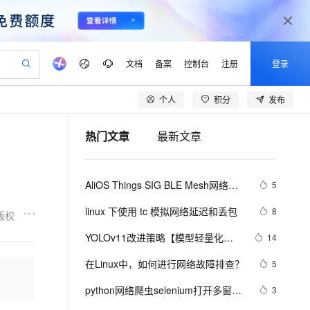
文档
备案
控制台
注册
登录
个人
积分
发布
验
作计划
器
AI 活动
专业服务
服务伙伴合作计划
开发者社区
加入我们
产品动态
服务平台百炼
阿里云 OPC 创新助力计划
热门文章
最新文章
一站式生成采购清单，支持单品或批量购买
可编辑精美 PPT 文稿
S产品伙伴计划（繁花）
峰会
CS
造的大模型服务与应用开发平台
Agency Agents：拥有专属领域专家
AI 生产力先锋
Al MaaS 服务伙伴赋能合作
域名
博文
Careers
至高可申请百万元
Qwen3.8-Max 模型上线
 轻松生成专业的 PPT
开启高性价比 AI 编程新体验
弹性可伸缩的云计算服务
先锋实践拓展 AI 生产力的边界
多领域专家智能体,一键组建 AI 虚拟交付团队
Token 补贴，五大权
计划
海大会
伙伴信用分合作计划
商标
问答
社会招聘
AliOS Things SIG BLE Mesh网络的
5
益加速 OPC 成功
帕鲁游戏服务器
SS
HappyHorse 打造一站式影视创作平台
飞天发布时刻
HOT
Open Search 向量检索版支
划
备案
电子书
校园招聘
介绍和搭建
联机服务器，轻松开启游戏
视频创作，一键激活电商全链路生产力
稳定、安全、高性价比、高性能的云存储服务
所见，即是所愿
持视频检索 Pipeline 功能
可视化编排打通从文字构思到成片全链路闭环
更多支持
linux 下使用 tc 模拟网络延迟和丢包
8
版权
划
公司注册
镜像站
视频生成
语音识别与合成
 智能体与工作流应用
漫剧工坊：一站式动画创作平台
AI 实训营
应用身份服务 (IDaaS)
YOLOv11改进策略【模型轻量化】| 
14
合作伙伴培训与认证
划
上云迁移
站生成，高效打造优质广告素材
全接入的云上超级电脑
通过阿里云百炼高效搭建AI应用,助力高效开发
快速生产连贯的高质量长漫剧
从基础到进阶，Agent 创客手把手教你
OpenClaw 管理能力上线
替换骨干网络为 GhostNet V3 2024
lScope
我要反馈
e-1.1-T2V
Qwen3-TTS-Flash
在Linux中，如何进行网络故障排查？ 
5
查询合作伙伴
华为的重参数轻量化模型
n Alibaba Cloud ISV 合作
代维服务
建企业门户网站
10 分钟搭建微信、支付宝小程序
MaxCompute MaxFrame 提
畅细腻的高质量视频
离线语音合成大模型，多语言方言自适应，低延迟高稳定
创新加速
python网络爬虫selenium打开多窗口
ope
登录合作伙伴管理后台
3
我要建议
站，无忧落地极速上线
以可视化方式快速构建移动和 PC 门户网站
国内短信简单易用，安全可靠，秒级触达，全球覆盖200+国家和地区。
高效部署网站，快速应用到小程序
供自动弹性内存功能
与切换页面