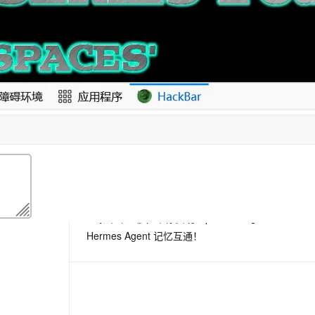
相关电子书
更多
息提取
与 AI 智能体进行实时音视频通话
从文本、图片、视频中提取结构化的属性信息
构建支持视频理解的 AI 音视频实时通话应用
如何面对网络安全问题的挑战？治理企业的IT是关键
t.diy 一步搞定创意建站
构建大模型应用的安全防护体系
2016阿里安全峰会-网络安全与区块链
通过自然语言交互简化开发流程,全栈开发支持
通过阿里云安全产品对 AI 应用进行安全防护
2016阿里安全峰会—— 网络安全情报在企业侧的落地与实践
下一篇
一条命令迁移，帮你实现 OpenClaw 与
Hermes Agent 记忆互通！