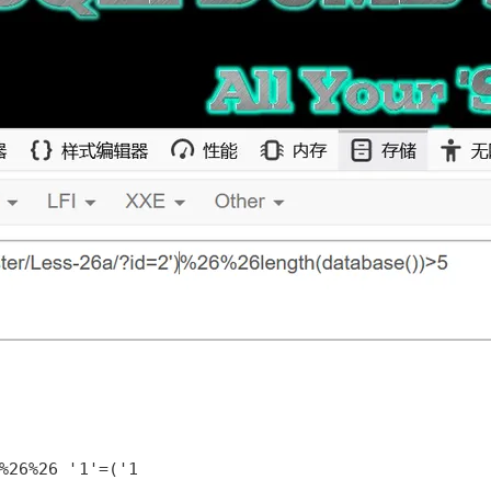
AI 应用
10分钟微调：让0.6B模型媲美235B模
多模态数据信
型
依托云原生高可用架构,实现Dify私有化部署
用1%尺寸在特定领域达到大模型90%以上效果
一个 AI 助手
超强辅助，Bol
即刻拥有 DeepSeek-R1 满血版
在企业官网、通讯软件中为客户提供 AI 客服
多种方案随心选，轻松解锁专属 DeepSeek
%26%26 '1'=('1