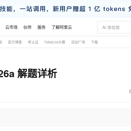
云市场
伙伴
服务
了解阿里云
践
官方博客
考认证
TIANCHI大赛
活动广场
下载
AI 特惠
数据与 API
成为产品伙伴
企业增值服务
最佳实践
价格计算器
AI 场景体
基础软件
产品伙伴合
阿里云认证
市场活动
配置报价
大模型
自助选配和估算价格
步到位
智启 AI 普惠权益
产品生态集成认证中心
企业支持计划
云上春晚
域名与网站
Qwen Audio：打造专属 AI 语音助手
千问官方 MaaS 平台，为开发者和 Agent 而生，新用户赠送 1 亿 + tokens 额度
一句话生成原生
AI Coding
阿里云Maa
2026 阿里云
云服务器 E
为企业打
数据集
Windows
大模型认证
模型
NEW
NEW
s-26a 解题详析
格式还原
值低价云产品抢先购
至高享 1亿+免费 tokens，加速 Al 应用落地
提供智能易用的域名与建站服务
Qwen-Audio-3.0-Realtime 端到端实时语音角色扮演
输入一句话想法,
智能编程，一键
安全可靠、
产品生态伙伴
专家技术服务
云上奥运之旅
弹性计算合作
阿里云中企出
手机三要素
宝塔 Linux
全部认证
价格优势
开源旗舰模型
即刻拥有 DeepSeek-V4-Pro
阿里云 OPC 创新助力计划
千问大模型
一键部署幻兽
AI 电商营销
对象存储 O
大模型
产品生态伙伴工作台
企业增值服务台
云栖战略参考
云存储合作计
云栖大会
身份实名认证
CentOS
训练营
推动算力普惠，释放技术红利
最高返9万
真正可用的 1M 上下文,一次完成代码全链路开发
快速构建应用程序和网站，即刻迈出上云第一步
轻松解锁专属 DeepSeek-V4-Pro
至高百万元 Token 补贴，加速一人公司成长
多元化、高性能、安全可靠的大模型服务
一键购买专属
从图文生成到
云上的中国
数据库合作计
活动全景
短信
Docker
图片和
自进化智能体
5 分钟轻松部署专属 QwenPaw
Token Plan 模型订阅计划
数字证书管理服务（原SSL证书）
高效搭建 AI
AI 广告创作
无影云电脑
企业成长
NEW
HOT
信息公告
看见新力量
云网络合作计
OCR 文字识别
JAVA
越聪明
证享300元代金券
全托管，含MySQL、PostgreSQL、SQL Server、MariaDB多引擎
Qwen3.8-Max 首发尝鲜，限时加量 10 倍，夜间低至2折
实现全站HTTPS，呈现可信的WEB访问
从聊天伙伴进化为能主动干活的本地数字员工
图文、视频一
随时随地安
魔搭 Mode
Kimi-K3
HappyHors
NEW
loud
服务实践
官网公告
金融模力时刻
Salesforce O
版
发票查验
全能环境
Claude Code + GStack 打造工程团队
千问办公，限时限量积分加倍
Qoder
低代码高效构
AI 建站
短信服务
型
NEW
作计划
Kimi 最新旗舰模型，长程编程与推理利器
让文字生成流
计划
创新中心
魔搭 ModelSc
健康状态
理服务
让AI从“聊天伙伴”进化为能干活的“数字员工”
安装技能 GStack，拥有专属 AI 工程团队
你的AI工作搭子，覆盖日常办公高频场景
面向真实软件的智能体编程平台
0 代码专业建
客户案例
天气预报查询
操作系统
态合作计划