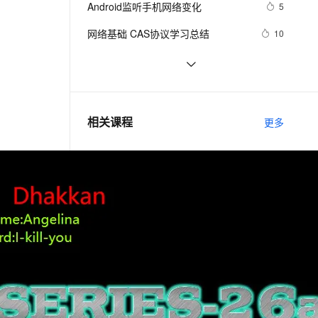
安全
Android监听手机网络变化
我要投诉
e-1.1-I2V
Cosyvoice-V3-Flash
5
PolarDB
上云场景组合购
Milvus 弹性伸缩功能新增节
伴
漫剧创作，剧本、分镜、视频高效生成
100%兼容MySQL、PostgreSQL，兼容Oracle，支持集中和分布式
覆盖90%+业务场景，专享组合折扣价
点支持范围
畅自然，细节丰富
高表现力语音合成大模型，语音克隆听感自然
VPN
网络基础 CAS协议学习总结 
10
ernetes 版 ACK
云聚AI 严选权益
AI 原生数据库服务发布
SSL 证书
企业运维训练营之云上网络原理和实
7
2V
Fun-ASR
，一键激活高效办公新体验
理容器应用的 K8s 服务
精选AI产品，从模型到应用全链提效
Agent 数据网关
战（第2期），助力从业者在云上网络
文戏情感细腻自然，动作戏激烈拳拳到肉，实现更强表演能力
支持中英文自由切换，具备更强的噪声鲁棒性
堡垒机
对比了思科和华为网络设备的基本配
12
技术浪潮中站稳脚跟！
AI 用量加速计划
云原生数据库 PolarDB
置、接口配置、VLAN配置、路由配
防火墙
、识别商机，让客服更高效、服务更出色。
【学习记录】《DeepLearning.ai》
新老同享，达量后返
Agentic Database 发布
10
相关课程
置、访问控制列表配置及其他重要命
更多
第十课：卷积神经网络
主机安全
应用
令
(Convolutional Neural Networks)
云计算工程师解析与实战-网络专家篇（体验版）
千问办公
NEW
AI 应用及服务市场
的智能体编程平台
一站式AI生产力平台
云网络白皮书-阿里云网络系列课
AI 应用
伶鹊
网络安全攻防 - Web渗透测试
企业级人与Agent协作平台，接入和调度多个数字员工
智能客服平台，对话机器人、对话分析、智能外呼
大模型
企业上云攻略-阿里云网络产品应用系列教程
大模型服务平台百炼 - 全妙
自然语言处理
Linux网络进阶 - TCP/IP协议及OSI七层模型
应用创作平台
多模态内容创作工具，已接入 DeepSeek
数据标注
网络管理者必知-2分钟了解新出台的《网络安全法》
机器学习