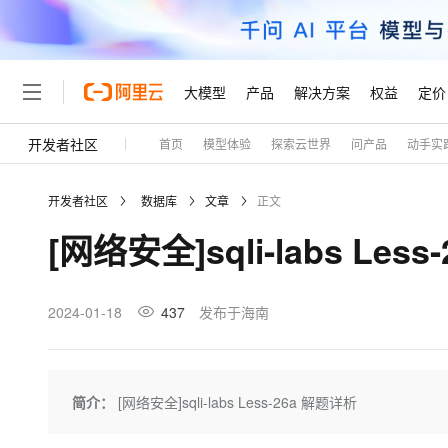
大模型
产品
解决方案
权益
定价
开发者社区
首页
模型体验
探索云世界
问产品
动手实
大模型
产品
解决方案
权益
定价
云市场
伙伴
服务
了解阿里云
精选产品
精选解决方案
普惠上云
产品定价
精选商城
成为销售伙伴
售前咨询
为什么选择阿里云
千问AI平台
开发者社区
数据库
文章
正文
了解云产品的定价详情
大模型服务平台百炼
睿译宝，AI翻译排版一
普惠上云 官方力荐
分销伙伴
在线服务
网站建设
什么是云计算
大
[网络安全]sqli-labs Les
大模型服务与应用平台
上传文档即自动完成翻译和
云服务器38元/年起，超
咨询伙伴
多端小程序
技术领先
云上成本管理
售后服务
轻量应用服务器
GLM-5.2：长任务时代
官方推荐返现计划
大模型
精选产品
精选解决方案
Salesforce 国际版订阅
稳定可靠
管理和优化成本
推荐新用户得奖励，单订单
销售伙伴合作计划
2024-01-18
437
发布于海南
自助服务
友盟天域
安全合规
人工智能与机器学习
AI
文本生成
云数据库 RDS
Hermes Agent，打造
云工开物
无影生态合作计划
在线服务
观测云
分析师报告
自主进化，持久记忆，越用
高校专属算力普惠，学生认
计算
互联网应用开发
Qwen3.8-Max
HOT
Salesforce On Alibaba C
工单服务
Tuya 物联网平台阿里云
研究报告与白皮书
人工智能平台 PAI
快速拥有专属 OpenClaw
简介：
[网络安全]sqli-labs Less-26a 解题详析
大模
Consulting Partner 合
大数据
容器
智能体时代全能旗舰模型
免费试用
短信专区
一站式AI开发、训练和推
蓝凌 OA
AI 大模型销售与服务生
现代化应用