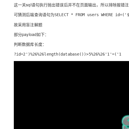
存储
天池大赛
Qwen3.7-Plus
云解析DNS
解决方案免费试用 新老
这一关sql语句执行抛出错误后并不在页面输出，所以排除报错
电子合同
最高领取价值200元试用
能看、能想、能动手的多模
安全
网络与CDN
AI 算法大赛
可猜测后端查询语句为
SELECT * FROM users WHERE id=('
畅捷通
大数据开发治理平台 Data
AI 产品 免费试用
网络
安全
云开发大赛
故采用盲注解题
Qwen3-VL-Plus
Tableau 订阅
1亿+ 大模型 tokens 和 
可观测
入门学习赛
部分payload如下：
中间件
AI空中课堂在线直播课
云防火墙
140+云产品 免费试用
判断数据库长度：
上云与迁云
云原生的云上边界网络安全
产品新客免费试用，最长1
数据库
生态解决方案
?id=2')%26%26length(database())>5%26%26'1'=('1
大模型服务
企业出海
大模型ACA认证体验
大数据计算
助力企业全员 AI 认知与能
行业生态解决方案
千问AI平台-Token Plan
政企业务
媒体服务
开发者生态解决方案
企业服务与云通信
千问AI平台-模型体验
AI 开发和 AI 应用解决
在线体验全尺寸、多种模态
域名与网站
Happy 系列大模型
终端用户计算
Serverless
开发工具