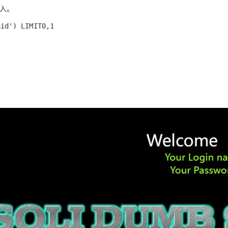
Deepseek-v4-pro
HappyHors
同享
万小智 AI 建站低至 15元/月
Qoder CN
AI 短剧/漫剧
云原生数据库 
注入。
快递物流查询
WordPress
成为服务伙
高校合作
点，立即开启云上创新
覆盖公网/内网、递归/权威、移动APP等全场景解析服务
送.CN域名，送备案服务码
基于千问大模型等，支持代码智能生成、研发智能问答
AI助力短剧
态智能体模型
旗舰 MoE 大模型，百万上下文与顶尖推理能力
图生视频，流
$id') LIMIT0,1
Ubuntu
服务生态伙伴
云工开物
企业应用
Works
Night Plan 支持 Qwen 3.8-Max
云原生大数据计算服务 MaxCompute
AI 办公
容器服务 Kub
NEW
GLM-5.2
Wan2.7-T
Red Hat
30+ 款产品免费体验
Data Agent 驱动的一站式 Data+AI 开发治理平台
夜间 5 折，Qwen/Meoo/TokenPlan 客户专享
面向分析的企业级SaaS模式云数据仓库
AI智能应用
提供一站式管
科研合作
视觉 Coding、空间感知、多模态思考等全面升级
1M上下文，专为长程任务能力而生
ERP
堂（旗舰版）
SUSE
智能客服
CRM
防护产品
2个月
自动承接线索
建站小程序
OA 办公系统
AI 应用构建
大模型原生
力提升
财税管理
模板建站
Qoder
大模型服务平台百炼-应用模版
HOT
NEW
面向真实软件
个人版上线、团队版降价；千问3.8-Max首发发尝鲜
丰富多元化的应用模版和解决方案
400电话
定制建站
万有无界
大模型服务平台百炼-智能体
方案
广告营销
模板小程序
的模型效果
灵活可视化地构建企业级 Agent
定制小程序
秒悟
人工智能平台 PAI
APP 开发
云端极速 AI 
新一代 AI 视频生成模型，深度适配广告营销等场景
AI Native 的算法工程平台，一站式完成建模、训练、推理服务部署
建站系统