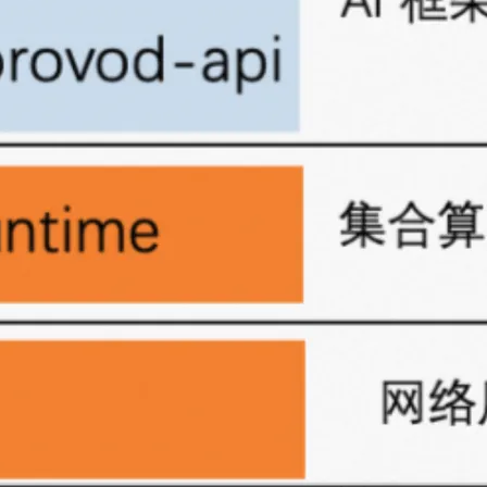
基于Zookeeper、Dubbo构建互联网分布式基础架构
分布式文件存储系统技术及实现
息提取
与 AI 智能体进行实时音视频通话
分布式协调系统 Zookeeper 快速入门
从文本、图片、视频中提取结构化的属性信息
构建支持视频理解的 AI 音视频实时通话应用
t.diy 一步搞定创意建站
构建大模型应用的安全防护体系
通过自然语言交互简化开发流程,全栈开发支持
通过阿里云安全产品对 AI 应用进行安全防护
相关电子书
更多
高并发分布式缓存Redis6.0
基于社区的分布式 风险感知模型
如何利用Redisson分布式化传统Web项目
相关实验场景
更多
使用AI容器镜像部署Qwen大语言模型