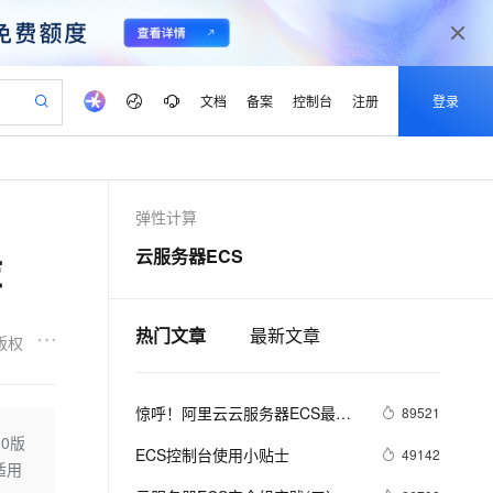
文档
备案
控制台
注册
登录
验
作计划
器
AI 活动
专业服务
服务伙伴合作计划
开发者社区
加入我们
产品动态
服务平台百炼
阿里云 OPC 创新助力计划
弹性计算
一站式生成采购清单，支持单品或批量购买
可编辑精美 PPT 文稿
S产品伙伴计划（繁花）
峰会
CS
造的大模型服务与应用开发平台
Agency Agents：拥有专属领域专家
AI 生产力先锋
Al MaaS 服务伙伴赋能合作
域名
博文
Careers
PolarDB Agentic Database
至高可申请百万元
云服务器ECS
库
 轻松生成专业的 PPT
开启高性价比 AI 编程新体验
弹性可伸缩的云计算服务
先锋实践拓展 AI 生产力的边界
发布
多领域专家智能体,一键组建 AI 虚拟交付团队
Token 补贴，五大权
计划
海大会
伙伴信用分合作计划
商标
问答
社会招聘
益加速 OPC 成功
帕鲁游戏服务器
SS
HappyHorse 打造一站式影视创作平台
飞天发布时刻
HOT
秒悟 Meoo CLI 支持一键部
划
备案
电子书
校园招聘
联机服务器，轻松开启游戏
视频创作，一键激活电商全链路生产力
稳定、安全、高性价比、高性能的云存储服务
所见，即是所愿
署项目至阿里云账号
可视化编排打通从文字构思到成片全链路闭环
热门文章
最新文章
更多支持
版权
划
公司注册
镜像站
视频生成
语音识别与合成
 智能体与工作流应用
漫剧工坊：一站式动画创作平台
AI 实训营
Flink OSS 支持
合作伙伴培训与认证
划
上云迁移
站生成，高效打造优质广告素材
全接入的云上超级电脑
通过阿里云百炼高效搭建AI应用,助力高效开发
快速生产连贯的高质量长漫剧
从基础到进阶，Agent 创客手把手教你
AssumeRole 角色自定义
惊呼！阿里云云服务器ECS最低3
lScope
89521
我要反馈
e-1.1-T2V
Qwen3-TTS-Flash
查询合作伙伴
n Alibaba Cloud ISV 合作
代维服务
折售卖啦
建企业门户网站
10 分钟搭建微信、支付宝小程序
.0版
百炼 Qwen3.7-Flash 系列模
畅细腻的高质量视频
离线语音合成大模型，多语言方言自适应，低延迟高稳定
ECS控制台使用小贴士
49142
创新加速
ope
登录合作伙伴管理后台
我要建议
站，无忧落地极速上线
以可视化方式快速构建移动和 PC 门户网站
国内短信简单易用，安全可靠，秒级触达，全球覆盖200+国家和地区。
高效部署网站，快速应用到小程序
型发布
适用