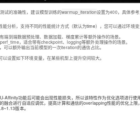
性能测试的准确性，建议模型训练的
warmup_iteration
设置为400，具体参
tion进行性能分析，支持不同的性能统计方式（默认为
time
），您可以通过环境变
有端到端数据预处理、数据加载、梯度累计等额外操作的场景。
f_time，适合带有checkpoint、logging等额外处理操作的场景。
可以额外输出当前模型的一次iteration的通信占比。
y优化可以设置如下环境变量，在某些机型上提升空间较大。
Affinity功能后可能会出现性能损失，所以该特性作为优化选项进行使
以对梯度的融合进行自适应调优，提高计算和通信的overlapping性能的优化上
.8~1.13版本。
：