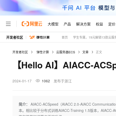
大模型
产品
解决方案
权益
定价
开发者社区
首页
学生专属，19元解锁13款云服
大模型
产品
解决方案
权益
定价
云市场
伙伴
服务
了解阿里云
精选产品
精选解决方案
普惠上云
产品定价
精选商城
成为销售伙伴
售前咨询
为什么选择阿里云
千问AI平台
开发者社区
弹性计算
云服务器ECS
文章
正文
了解云产品的定价详情
大模型服务平台百炼
睿译宝，AI翻译排版一
普惠上云 官方力荐
分销伙伴
在线服务
网站建设
什么是云计算
大
【Hello AI】AIACC-
大模型服务与应用平台
上传文档即自动完成翻译和
云服务器38元/年起，超
咨询伙伴
多端小程序
技术领先
云上成本管理
售后服务
轻量应用服务器
GLM-5.2：长任务时代
官方推荐返现计划
大模型
精选产品
精选解决方案
Salesforce 国际版订阅
稳定可靠
管理和优化成本
推荐新用户得奖励，单订单
销售伙伴合作计划
2024-01-17
1062
发布于浙江
自助服务
友盟天域
安全合规
人工智能与机器学习
AI
文本生成
云数据库 RDS
Hermes Agent，打造
云工开物
无影生态合作计划
在线服务
观测云
分析师报告
自主进化，持久记忆，越用
高校专属算力普惠，学生认
计算
互联网应用开发
Qwen3.8-Max
HOT
Salesforce On Alibaba C
工单服务
Tuya 物联网平台阿里云
研究报告与白皮书
人工智能平台 PAI
快速拥有专属 OpenClaw
简介：
AIACC-ACSpeed（AIACC 2.0-AIACC Communi
大模
Consulting Partner 合
大数据
容器
智能体时代全能旗舰模型
免费试用
短信专区
一站式AI开发、训练和推
本。相比较于分布式训练AIACC-Training 1.5版本，A
蓝凌 OA
AI 大模型销售与服务生
现代化应用