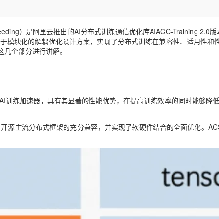
Deepseek-v4-pro
HappyHors
同享
万小智 AI 建站低至 15元/月
Qoder CN
AI 短剧/漫剧
云原生数据库 
快递物流查询
WordPress
成为服务伙
高校合作
点，立即开启云上创新
覆盖公网/内网、递归/权威、移动APP等全场景解析服务
送.CN域名，送备案服务码
基于千问大模型等，支持代码智能生成、研发智能问答
AI助力短剧
态智能体模型
旗舰 MoE 大模型，百万上下文与顶尖推理能力
图生视频，流
Ubuntu
ion Speeding）是阿里云推出的AI分布式训练通信优化库AIACC-Training 2.
服务生态伙伴
云工开物
企业应用
Works
Night Plan 支持 Qwen 3.8-Max
云原生大数据计算服务 MaxCompute
AI 办公
容器服务 Kub
NEW
-ACSpeed基于模块化的解耦优化设计方案，实现了分布式训练在兼容性、适用性
GLM-5.2
Wan2.7-T
Red Hat
30+ 款产品免费体验
Data Agent 驱动的一站式 Data+AI 开发治理平台
夜间 5 折，Qwen/Meoo/TokenPlan 客户专享
面向分析的企业级SaaS模式云数据仓库
AI智能应用
提供一站式管
这几个部分进行讲解。
科研合作
视觉 Coding、空间感知、多模态思考等全面升级
1M上下文，专为长程任务能力而生
ERP
堂（旗舰版）
SUSE
智能客服
CRM
防护产品
2个月
自动承接线索
建站小程序
OA 办公系统
AI 应用构建
大模型原生
里云自研的AI训练加速器，具有其显著的性能优势，在提高训练效率的同时能够降
力提升
财税管理
模板建站
Qoder
大模型服务平台百炼-应用模版
HOT
NEW
面向真实软件
个人版上线、团队版降价；千问3.8-Max首发发尝鲜
丰富多元化的应用模版和解决方案
了与开源主流分布式框架的充分兼容，并实现了软硬件结合的全面优化。ACS
400电话
定制建站
万有无界
大模型服务平台百炼-智能体
方案
广告营销
模板小程序
的模型效果
灵活可视化地构建企业级 Agent
定制小程序
秒悟
人工智能平台 PAI
APP 开发
云端极速 AI 
新一代 AI 视频生成模型，深度适配广告营销等场景
AI Native 的算法工程平台，一站式完成建模、训练、推理服务部署
建站系统