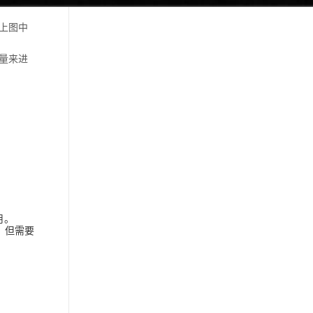
考上图中
量来进
用。
限，但需要