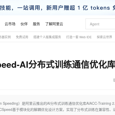
云市场
伙伴
服务
了解阿里云
务器实例
免费试用
搭建个人版集成服务
打造一套 Web IDE
探索云世界
AI 特惠
数据与 API
成为产品伙伴
企业增值服务
最佳实践
价格计算器
AI 场景体
基础软件
产品伙伴合
阿里云认证
市场活动
配置报价
大模型
自助选配和估算价格
步到位
智启 AI 普惠权益
产品生态集成认证中心
企业支持计划
云上春晚
域名与网站
Qwen Audio：打造专属 AI 语音助手
千问官方 MaaS 平台，为开发者和 Agent 而生，新用户赠送 1 亿 + tokens 额度
一句话生成原生
AI Coding
阿里云Maa
2026 阿里云
云服务器 E
为企业打
数据集
Windows
大模型认证
模型
NEW
NEW
ACSpeed-AI分布式训练通信优化
格式还原
值低价云产品抢先购
至高享 1亿+免费 tokens，加速 Al 应用落地
提供智能易用的域名与建站服务
Qwen-Audio-3.0-Realtime 端到端实时语音角色扮演
输入一句话想法,
智能编程，一键
安全可靠、
产品生态伙伴
专家技术服务
云上奥运之旅
弹性计算合作
阿里云中企出
手机三要素
宝塔 Linux
全部认证
价格优势
开源旗舰模型
即刻拥有 DeepSeek-V4-Pro
阿里云 OPC 创新助力计划
千问大模型
一键部署幻兽
AI 电商营销
对象存储 O
大模型
产品生态伙伴工作台
企业增值服务台
云栖战略参考
云存储合作计
云栖大会
身份实名认证
CentOS
训练营
推动算力普惠，释放技术红利
最高返9万
真正可用的 1M 上下文,一次完成代码全链路开发
快速构建应用程序和网站，即刻迈出上云第一步
轻松解锁专属 DeepSeek-V4-Pro
至高百万元 Token 补贴，加速一人公司成长
多元化、高性能、安全可靠的大模型服务
一键购买专属
从图文生成到
云上的中国
数据库合作计
活动全景
短信
Docker
图片和
自进化智能体
5 分钟轻松部署专属 QwenPaw
Token Plan 模型订阅计划
数字证书管理服务（原SSL证书）
高效搭建 AI
AI 广告创作
无影云电脑
企业成长
NEW
HOT
信息公告
看见新力量
云网络合作计
OCR 文字识别
JAVA
越聪明
证享300元代金券
全托管，含MySQL、PostgreSQL、SQL Server、MariaDB多引擎
Qwen3.8-Max 首发尝鲜，限时加量 10 倍，夜间低至2折
实现全站HTTPS，呈现可信的WEB访问
从聊天伙伴进化为能主动干活的本地数字员工
图文、视频一
随时随地安
魔搭 Mode
Kimi-K3
HappyHors
NEW
loud
服务实践
官网公告
金融模力时刻
Salesforce O
版
发票查验
全能环境
Claude Code + GStack 打造工程团队
千问办公，限时限量积分加倍
Qoder
低代码高效构
AI 建站
短信服务
cation Speeding）是阿里云推出的AI分布式训练通信优化库AIACC-Training 2
型
NEW
作计划
Kimi 最新旗舰模型，长程编程与推理利器
让文字生成流
计划
创新中心
魔搭 ModelSc
健康状态
理服务
让AI从“聊天伙伴”进化为能干活的“数字员工”
安装技能 GStack，拥有专属 AI 工程团队
你的AI工作搭子，覆盖日常办公高频场景
面向真实软件的智能体编程平台
0 代码专业建
IACC-ACSpeed基于模块化的解耦优化设计方案，实现了分布式训练在兼容性、
客户案例
天气预报查询
操作系统
态合作计划