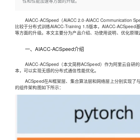
存储
天池大赛
性和性能加速等方面的升级。
Qwen3.7-Plus
云解析DNS
解决方案免费试用 新老
电子合同
最高领取价值200元试用
能看、能想、能动手的多模
安全
网络与CDN
AI 算法大赛
畅捷通
AIACC-ACSpeed（AIACC 2.0-AIACC Communicat
大数据开发治理平台 Data
AI 产品 免费试用
网络
安全
云开发大赛
比较于分布式训练AIACC-Training 1.5版本，AIACC
Qwen3-VL-Plus
Tableau 订阅
1亿+ 大模型 tokens 和 
等方面的升级。本文主要分为产品介绍、功使用说明、优化原理
可观测
入门学习赛
中间件
AI空中课堂在线直播课
云防火墙
140+云产品 免费试用
一、AIACC-ACSpeed介绍
上云与迁云
云原生的云上边界网络安全
产品新客免费试用，最长1
数据库
生态解决方案
大模型服务
企业出海
大模型ACA认证体验
大数据计算
AIACC-ACSpeed（本文简称ACSpeed）作为阿
助力企业全员 AI 认知与能
本，可以实现无感的分布式通信性能优化。
行业生态解决方案
千问AI平台-Token Plan
政企业务
媒体服务
ACSpeed在AI框架层、集合算法层和网络层上分别实现
开发者生态解决方案
的组件架构图如下所示：
企业服务与云通信
千问AI平台-模型体验
AI 开发和 AI 应用解决
在线体验全尺寸、多种模态
域名与网站
Happy 系列大模型
终端用户计算
Serverless
开发工具