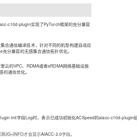
cc-c10d-plugin实现了PyTorch框架的充分兼容
通过集合通信编译技术，针对不同的机型构建自适应
time充分兼容的无感集合通信拓扑优化。
阿里云的VPC、RDMA或者eRDMA网络基础设施
感的通信优化。
gin init
字段Log时，表示已成功初始化ACSpeed的aiacc-c10d-plugi
EBUG=INFO
才会显示
AIACC-2.0
字段。