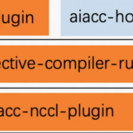
AI 应用
10分钟微调：让0.6B模型媲美235B模
多模态数据信
型
依托云原生高可用架构,实现Dify私有化部署
用1%尺寸在特定领域达到大模型90%以上效果
一个 AI 助手
超强辅助，Bol
即刻拥有 DeepSeek-R1 满血版
在企业官网、通讯软件中为客户提供 AI 客服
多种方案随心选，轻松解锁专属 DeepSeek