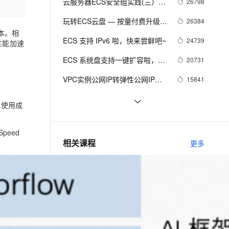
安全
云服务器ECS安全组实践(三）
26798
我要投诉
e-1.1-I2V
Cosyvoice-V3-Flash
PolarDB
上云场景组合购
伴
Tips篇
Qoder CN V1.7.0 发布
漫剧创作，剧本、分镜、视频高效生成
100%兼容MySQL、PostgreSQL，兼容Oracle，支持集中和分布式
覆盖90%+业务场景，专享组合折扣价
畅自然，细节丰富
高表现力语音合成大模型，语音克隆听感自然
玩转ECS云盘 — 按量付费升级到
26384
VPN
0版本。相
包年包月云盘
ernetes 版 ACK
云聚AI 严选权益
ECS 支持 IPv6 啦，快来尝鲜吧~
云安全中心 AI BAS 智能自动
24739
SSL 证书
和性能加速
2V
Fun-ASR
，一键激活高效办公新体验
理容器应用的 K8s 服务
精选AI产品，从模型到应用全链提效
化模拟渗透攻击产品发布
文戏情感细腻自然，动作戏激烈拳拳到肉，实现更强表演能力
支持中英文自由切换，具备更强的噪声鲁棒性
ECS 系统盘支持一键扩容啦，无
堡垒机
20731
AI 用量加速计划
需更换系统盘
DataWorks ChatBI 会话支持
防火墙
VPC实例公网IP转弹性公网IP功
15841
、识别商机，让客服更高效、服务更出色。
新老同享，达量后返
上传临时文件分析
能
主机安全
应用
【降价信息】弹性计算好“任性”，
15800
低使用成
ECS又降价了~
省钱小贴士（ECS）：教你如何
15301
千问办公
NEW
AI 应用及服务市场
每年省出8w+ 块
的智能体编程平台
一站式AI生产力平台
peed
ECS 新版移动端购买发布
14514
相关课程
更多
AI 应用
啦！！！
伶鹊
企业级人与Agent协作平台，接入和调度多个数字员工
智能客服平台，对话机器人、对话分析、智能外呼
大模型
开源PolarDB分布式版部署实操
大模型服务平台百炼 - 全妙
自然语言处理
阿里云DAS-您的专属AI专家，引领数据库自治驾驶
应用创作平台
多模态内容创作工具，已接入 DeepSeek
数据标注
Spring Boot+Vue.js+FastDFS实现分布式图片服务器
机器学习