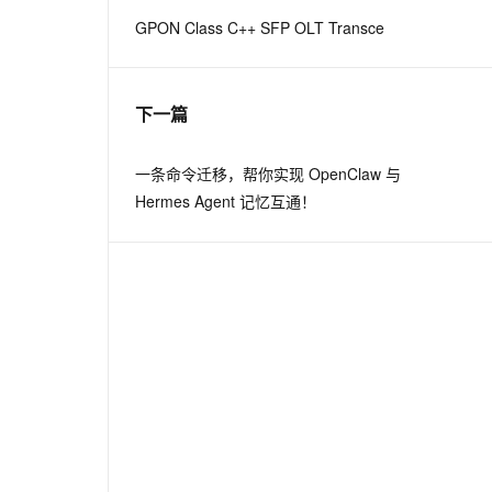
GPON Class C++ SFP OLT Transce
息提取
与 AI 智能体进行实时音视频通话
从文本、图片、视频中提取结构化的属性信息
构建支持视频理解的 AI 音视频实时通话应用
下一篇
t.diy 一步搞定创意建站
构建大模型应用的安全防护体系
通过自然语言交互简化开发流程,全栈开发支持
通过阿里云安全产品对 AI 应用进行安全防护
一条命令迁移，帮你实现 OpenClaw 与
Hermes Agent 记忆互通！