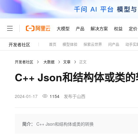
大模型
产品
解决方案
权益
定价
开发者社区
首页
模型体验
探索云世界
问产品
动手实
大模型
产品
解决方案
权益
定价
云市场
伙伴
服务
了解阿里云
精选产品
精选解决方案
普惠上云
产品定价
精选商城
成为销售伙伴
售前咨询
为什么选择阿里云
千问AI平台
开发者社区
大数据
文章
正文
了解云产品的定价详情
大模型服务平台百炼
千问办公，解锁你的工作
普惠上云 官方力荐
分销伙伴
在线服务
网站建设
什么是云计算
大
C++ Json和结构体或类
大模型服务与应用平台
企业级Agent产品，直接
云服务器38元/年起，超
咨询伙伴
多端小程序
技术领先
云上成本管理
售后服务
轻量应用服务器
Agency Agents：拥
官方推荐返现计划
大模型
精选产品
精选解决方案
Salesforce 国际版订阅
稳定可靠
管理和优化成本
推荐新用户得奖励，单订单
销售伙伴合作计划
2024-01-17
1154
发布于山西
自助服务
友盟天域
安全合规
人工智能与机器学习
AI
文本生成
云数据库 RDS
HappyHorse 打造一
云工开物
无影生态合作计划
在线服务
观测云
分析师报告
高校专属算力普惠，学生认
计算
互联网应用开发
Qwen3.8-Max
HOT
Salesforce On Alibaba C
工单服务
Tuya 物联网平台阿里云
研究报告与白皮书
人工智能平台 PAI
快速拥有专属 OpenClaw
简介：
C++ Json和结构体或类的转换
大模
Consulting Partner 合
大数据
容器
智能体时代全能旗舰模型
免费试用
短信专区
一站式AI开发、训练和推
蓝凌 OA
AI 大模型销售与服务生
现代化应用