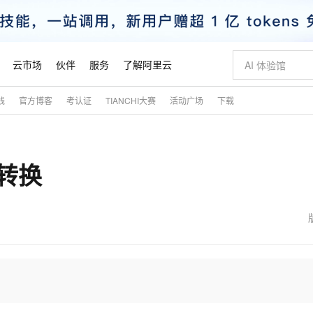
云市场
伙伴
服务
了解阿里云
践
官方博客
考认证
TIANCHI大赛
活动广场
下载
AI 特惠
数据与 API
成为产品伙伴
企业增值服务
最佳实践
价格计算器
AI 场景体
基础软件
产品伙伴合
阿里云认证
市场活动
配置报价
大模型
自助选配和估算价格
新方式
睿译宝，AI翻译排版一步到位
智启 AI 普惠权益
产品生态集成认证中心
企业支持计划
云上春晚
域名与网站
千问官方 MaaS 平台，为开发者和 Agent 而生，新用户赠送 1 亿 + tokens 额度
AI Coding
阿里云Maa
2026 阿里云
云服务器 E
为企业打
数据集
Windows
大模型认证
模型
NEW
的转换
交付可用成果
值低价云产品抢先购
上传文档即自动完成翻译和格式还原
至高享 1亿+免费 tokens，加速 Al 应用落地
提供智能易用的域名与建站服务
智能编程，一键
安全可靠、
产品生态伙伴
专家技术服务
云上奥运之旅
弹性计算合作
阿里云中企出
手机三要素
宝塔 Linux
全部认证
价格优势
有专属领域专家
GLM-5.2：长任务时代开源旗舰模型
阿里云 OPC 创新助力计划
千问大模型
即刻拥有 DeepS
AI 电商营销
对象存储 O
大模型
产品生态伙伴工作台
企业增值服务台
云栖战略参考
云存储合作计
云栖大会
身份实名认证
CentOS
训练营
推动算力普惠，释放技术红利
最高返9万
多领域专家智能体,一键组建 AI 虚拟交付团队
快速构建应用程序和网站，即刻迈出上云第一步
至高百万元 Token 补贴，加速一人公司成长
多元化、高性能、安全可靠的大模型服务
真正可用的 1M 上下文,一次完成代码全链路开发
轻松解锁专属 Dee
从图文生成到
云上的中国
数据库合作计
活动全景
短信
Docker
图片和
站式影视创作平台
Hermes Agent，打造自进化智能体
Token Plan 模型订阅计划
数字证书管理服务（原SSL证书）
5 分钟轻松部署
AI 广告创作
无影云电脑
企业成长
NEW
信息公告
看见新力量
云网络合作计
OCR 文字识别
JAVA
证享300元代金券
可视化编排打通从文字构思到成片全链路闭环
全托管，含MySQL、PostgreSQL、SQL Server、MariaDB多引擎
自主进化，持久记忆，越用越聪明
Qwen3.8-Max 首发尝鲜，限时加量 10 倍，夜间低至2折
实现全站HTTPS，呈现可信的WEB访问
图文、视频一
随时随地安
魔搭 Mode
Kimi-K3
HappyHors
NEW
loud
服务实践
官网公告
金融模力时刻
Salesforce O
版
发票查验
全能环境
Claude Code + GStack 打造工程团队
千问办公，限时限量积分加倍
Qoder
低代码高效构
AI 建站
短信服务
型
NEW
作计划
Kimi 最新旗舰模型，长程编程与推理利器
让文字生成流
计划
创新中心
魔搭 ModelSc
健康状态
理服务
让AI从“聊天伙伴”进化为能干活的“数字员工”
安装技能 GStack，拥有专属 AI 工程团队
你的AI工作搭子，覆盖日常办公高频场景
面向真实软件的智能体编程平台
0 代码专业建
客户案例
天气预报查询
操作系统
态合作计划