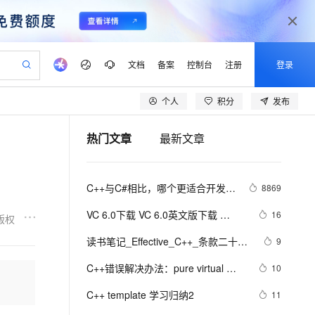
文档
备案
控制台
注册
登录
个人
积分
发布
验
作计划
器
AI 活动
专业服务
服务伙伴合作计划
开发者社区
加入我们
产品动态
服务平台百炼
阿里云 OPC 创新助力计划
热门文章
最新文章
一站式生成采购清单，支持单品或批量购买
S产品伙伴计划（繁花）
峰会
CS
造的大模型服务与应用开发平台
Qwen Audio：打造专属 AI 语音助手
一句话生成原生可编辑精美 PPT 文稿
AI 生产力先锋
Al MaaS 服务伙伴赋能合作
域名
博文
Careers
NEW
至高可申请百万元
Qwen3.8-Max 模型上线
开启高性价比 AI 编程新体验
弹性可伸缩的云计算服务
Qwen-Audio-3.0-Realtime 端到端实时语音角色扮演
输入一句话想法, 轻松生成专业的 PPT
先锋实践拓展 AI 生产力的边界
Token 补贴，五大权
计划
海大会
伙伴信用分合作计划
商标
问答
社会招聘
C++与C#相比，哪个更适合开发大
8869
益加速 OPC 成功
eek-V4-Pro
SS
一键部署幻兽帕鲁游戏服务器
飞天发布时刻
HOT
Open Search 向量检索版支
划
备案
电子书
校园招聘
型游戏？
pSeek-V4-Pro
视频创作，一键激活电商全链路生产力
稳定、安全、高性价比、高性能的云存储服务
一键购买专属联机服务器，轻松开启游戏
所见，即是所愿
持视频检索 Pipeline 功能
更多支持
VC 6.0下载 VC 6.0英文版下载 
16
版权
划
公司注册
镜像站
视频生成
语音识别与合成
Visual C++ 6.0 英文企业版 集成SP6
专属 QwenPaw
漫剧工坊：一站式动画创作平台
AI 实训营
HOT
应用身份服务 (IDaaS)
读书笔记_Effective_C++_条款二十
9
合作伙伴培训与认证
完美版（最新更新地址，百度网盘）
划
上云迁移
站生成，高效打造优质广告素材
全接入的云上超级电脑
从聊天伙伴进化为能主动干活的本地数字员工
快速生产连贯的高质量长漫剧
从基础到进阶，Agent 创客手把手教你
OpenClaw 管理能力上线
五： 考虑写出一个不抛出异常的swap
lScope
我要反馈
e-1.1-T2V
Qwen3-TTS-Flash
C++错误解决办法：pure virtual 
10
查询合作伙伴
函数
n Alibaba Cloud ISV 合作
代维服务
建企业门户网站
10 分钟搭建微信、支付宝小程序
MaxCompute MaxFrame 提
method called
畅细腻的高质量视频
离线语音合成大模型，多语言方言自适应，低延迟高稳定
创新加速
C++ template 学习归纳2
ope
登录合作伙伴管理后台
11
我要建议
站，无忧落地极速上线
以可视化方式快速构建移动和 PC 门户网站
国内短信简单易用，安全可靠，秒级触达，全球覆盖200+国家和地区。
高效部署网站，快速应用到小程序
供自动弹性内存功能