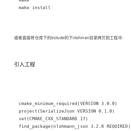
大模型解决方案
迁移与运维管理
快速部署 Dify，高效搭建 
专有云
10 分钟在聊天系统中增加
或者直接将仓库下的include的下nlohman目录拷贝到工程中.
引入工程