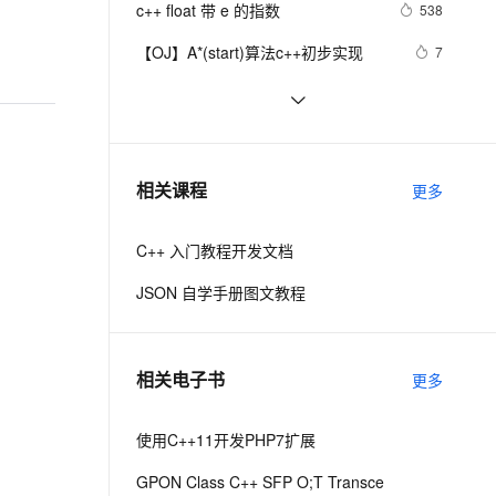
安全
c++ float 带 e 的指数
我要投诉
e-1.1-I2V
Cosyvoice-V3-Flash
538
PolarDB
上云场景组合购
Milvus 弹性伸缩功能新增节
伴
漫剧创作，剧本、分镜、视频高效生成
100%兼容MySQL、PostgreSQL，兼容Oracle，支持集中和分布式
覆盖90%+业务场景，专享组合折扣价
点支持范围
畅自然，细节丰富
高表现力语音合成大模型，语音克隆听感自然
VPN
【OJ】A*(start)算法c++初步实现
7
ernetes 版 ACK
云聚AI 严选权益
AI 原生数据库服务发布
SSL 证书
【C++调试】深入探索C++调试：从
7
2V
Fun-ASR
，一键激活高效办公新体验
理容器应用的 K8s 服务
精选AI产品，从模型到应用全链提效
Agent 数据网关
DWARF到堆栈解析
文戏情感细腻自然，动作戏激烈拳拳到肉，实现更强表演能力
支持中英文自由切换，具备更强的噪声鲁棒性
堡垒机
【C++STL基础入门】深入浅出string
6
AI 用量加速计划
云原生数据库 PolarDB
类的比较(compare)、复制(copy)
防火墙
、识别商机，让客服更高效、服务更出色。
设计模式C++学习笔记之十六
新老同享，达量后返
Agentic Database 发布
8
相关课程
更多
（Observer观察者模式）
主机安全
应用
C++ 入门教程开发文档
千问办公
NEW
AI 应用及服务市场
的智能体编程平台
一站式AI生产力平台
JSON 自学手册图文教程
AI 应用
伶鹊
企业级人与Agent协作平台，接入和调度多个数字员工
智能客服平台，对话机器人、对话分析、智能外呼
大模型
相关电子书
更多
大模型服务平台百炼 - 全妙
自然语言处理
应用创作平台
多模态内容创作工具，已接入 DeepSeek
使用C++11开发PHP7扩展
数据标注
机器学习
GPON Class C++ SFP O;T Transce