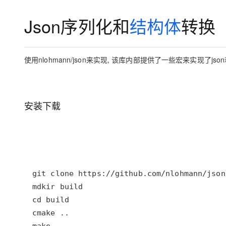
存储
天池大赛
Qwen3.7-Plus
云解析DNS
解决方案免费试用 新老
电子合同
Json序列化和
结构体
最高领取价值200元试用
转换
能看、能想、能动手的多模
安全
网络与CDN
AI 算法大赛
畅捷通
大数据开发治理平台 Data
AI 产品 免费试用
网络
安全
云开发大赛
Qwen3-VL-Plus
Tableau 订阅
1亿+ 大模型 tokens 和 
使用nlohmann/json来实现, 该库内部提供了一些宏来实现了js
可观测
入门学习赛
中间件
AI空中课堂在线直播课
云防火墙
140+云产品 免费试用
上云与迁云
云原生的云上边界网络安全
产品新客免费试用，最长1
数据库
生态解决方案
大模型服务
企业出海
大模型ACA认证体验
大数据计算
安装下载
助力企业全员 AI 认知与能
行业生态解决方案
千问AI平台-Token Plan
政企业务
媒体服务
开发者生态解决方案
企业服务与云通信
千问AI平台-模型体验
AI 开发和 AI 应用解决
在线体验全尺寸、多种模态
域名与网站
Happy 系列大模型
终端用户计算
Serverless
开发工具