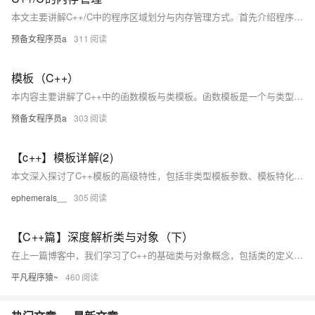
本文主要讲解C++/C中的程序区域划分与内存管理方式。首先介绍程序区域，包括栈（存储局部变量等，向下增长）、堆（动态内存分配，向上分配）、数据段（存储静态和全局变量）及代码段（存放可执行代码）。接着探讨C++内存管理，new/delete操作符相比C语言的malloc/free更强大，支持对象构造与析构。还深入解析了new/delete的实现原理、定位new表达式以及二者与malloc/free的区别。最后附上一句鸡汤激励大家行动缓解焦虑。
预备女程序员a
311
模板（C++）
本内容主要讲解了C++中的函数模板与类模板。函数模板是一个与类型无关的函数家族，使用时根据实参类型生成特定版本，其定义可用`typename`或`class`作为关键字。函数模板实例化分为隐式和显式，前者由编译器推导类型，后者手动指定类型。同时，非模板函数优先于同名模板函数调用，且模板函数不支持自动类型转换。类模板则通过在类名后加`&lt;&gt;`指定类型实例化，生成具体类。最后，语录鼓励大家继续努力，技术不断进步！
预备女程序员a
303
【c++】模板详解(2)
本文深入探讨了C++模板的高级特性，包括非类型模板参数、模板特化和模板分离编译。通过具体代码示例，详细讲解了非类型参数的应用场景及其限制，函数模板和类模板的特化方式，以及分离编译时可能出现的链接错误及解决方案。最后总结了模板的优点如提高代码复用性和类型安全，以及缺点如增加编译时间和代码复杂度。通过本文的学习，读者可以进一步加深对C++模板的理解并灵活应用于实际编程中。
ephemerals__
305
【C++篇】深度解析类与对象（下）
在上一篇博客中，我们学习了C++的基础类与对象概念，包括类的定义、对象的使用和构造函数的作用。在这一篇，我们将深入探讨C++类的一些重要特性，如构造函数的高级用法、类型转换、static成员、友元、内部类、匿名对象，以及对象拷贝优化等。这些内容可以帮助你更好地理解和应用面向对象编程的核心理念，提升代码的健壮性、灵活性和可维护性。
平凡程序猿~
460