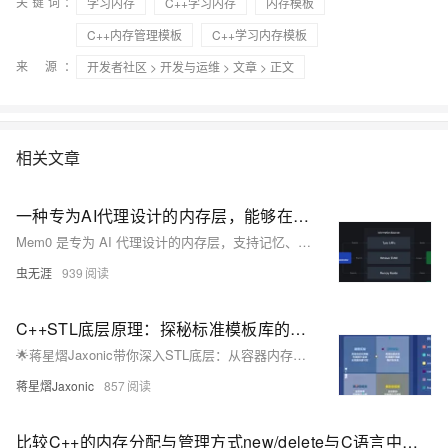
关键词：
学习内存
C++学习内存
内存模板
C++内存管理模板
C++学习内存模板
来 源：
开发者社区
>
开发与运维
>
文章
> 正文
相关文章
一种专为AI代理设计的内存层，能够在交互过程中记忆、学习和进化
Mem0 是专为 AI 代理设计的内存层，支持记忆、学习与进化。提供多种记忆类型，可快速集成，适用于开源与托管场景，助力 AI 代理高效交互与成长。
虫无涯
939
C++STL底层原理：探秘标准模板库的内部机制
🌟蒋星熠Jaxonic带你深入STL底层：从容器内存管理到红黑树、哈希表，剖析迭代器、算法与分配器核心机制，揭秘C++标准库的高效设计哲学与性能优化实践。
蒋星熠Jaxonic
857
比较C++的内存分配与管理方式new/delete与C语言中的malloc/realloc/calloc/free。