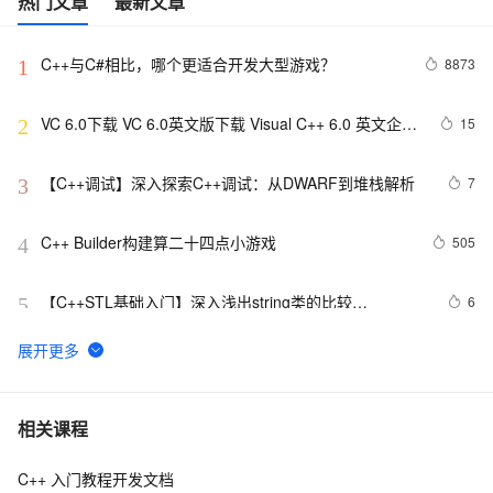
热门文章
最新文章
C++与C#相比，哪个更适合开发大型游戏？
8873
1
VC 6.0下载 VC 6.0英文版下载 Visual C++ 6.0 英文企业
15
2
版 集成SP6完美版（最新更新地址，百度网盘）
【C++调试】深入探索C++调试：从DWARF到堆栈解析
7
3
C++ Builder构建算二十四点小游戏
505
4
【C++STL基础入门】深入浅出string类的比较
6
5
(compare)、复制(copy)
C++之MFC制作简单计算器（VS2019实现），附带完整
8
6
代码
【C/C++】用格雷戈里公式求π
15
7
相关课程
C++ 入门教程开发文档
设计模式C++学习笔记之十六（Observer观察者模式）
591
8