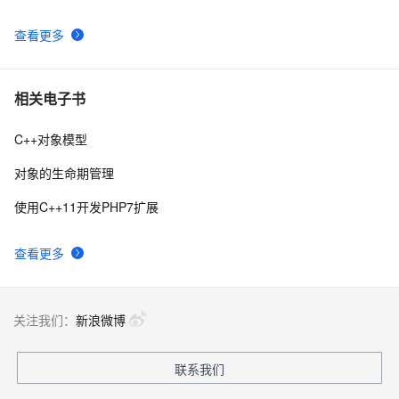
查看更多
Qt C++ 扫码枪使用数据处理
9
9
【C++标准的演化】逐步解决历史遗留问题,从C++11到
10
10
相关电子书
C++26的改进
C++对象模型
对象的生命期管理
使用C++11开发PHP7扩展
查看更多
关注我们：
新浪微博
联系我们