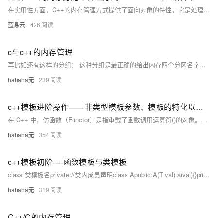
在实用性方面，C++的内存管理方式提供了面向对象的特性，它是处理构造和析构、需要类型安全和异常处理的首选方案。而C语言的内存管理函数适用于简单的内存分配，例如分配原始内存块或复杂性较低的数据结构，没有构造和析构的要求。当从C迁移到C++，或在C++中使用C代码时，了解两种内存管理方式的差异非常重要。
蓝易云
426
c与c++的内存管理
再比如还有这样的分组： 这种分组是最正确的给出内存四个分区名字：栈区、堆区、全局区（俗话也叫静态变量区）、代码区（也叫代码段）（代码段又分很多种，比如常量区）当然也会看到别的定义如：两者都正确，记那个都选，我选择的是第一个。再比如还有这样的分组： 这种分组是最正确的答案分别是 C C C A A A A A D A B。
hahaha无
239
c++模板进阶操作——非类型模板参数、模板的特化以及模板的分离编译
在 C++ 中，仿函数（Functor）是指重载了函数调用运算符()的对象。仿函数可以像普通函数一样被调用，但它们实际上是对象，可以携带状态并具有更多功能。与普通函数相比，仿函数具有更强的灵活性和可扩展性。仿函数通常通过定义一个包含operator()的类来实现。public:// 重载函数调用运算符Add add;// 创建 Add 类的对象// 使用仿函数return 0;
hahaha无
354
c++模板初阶----函数模板与类模板
class 类模板名private://类内成员声明class Apublic:A(T val):a(val){}private:T a;return 0;运行结果：注意：类模板中的成员函数若是放在类外定义时，需要加模板参数列表。return 0;
hahaha无
319
C++/C的内存管理