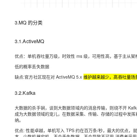
3.MQ 的分类
3.1.ActiveMQ
优点：单机吞吐量万级，时效性 ms 级，可用性高，基于主从
低的概率丢失数据
缺点:官方社区现在对 ActiveMQ 5.x
维护越来越少，高吞吐量场
3.2.Kafka
大数据的杀手锏，谈到大数据领域内的消息传输，则绕不开 Kafk
成为大数据领域的宠儿，在数据采集、传输、存储的过程中发挥着举足轻重的作用
纳。
优点: 性能卓越，单机写入 TPS 约在百万条/秒，最大的优点，
本，少数机器宕机，不会丢失数据，不会导致不可用,消费者采用 P