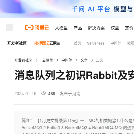
大模型
产品
解决方案
权益
定价
开发者社区
首页
Serverless
中间件
微
大模型
产品
解决方案
权益
定价
云市场
伙伴
服务
了解阿里云
精选产品
精选解决方案
普惠上云
产品定价
精选商城
成为销售伙伴
售前咨询
为什么选择阿里云
千问AI平台
开发者社区
云原生
中间件
文章
正文
了解云产品的定价详情
大模型服务平台百炼
千问办公，解锁你的工作
普惠上云 官方力荐
分销伙伴
在线服务
网站建设
什么是云计算
大
消息队列之初识Rabbit及
大模型服务与应用平台
企业级Agent产品，直接
云服务器38元/年起，超
咨询伙伴
多端小程序
技术领先
云上成本管理
售后服务
轻量应用服务器
Agency Agents：拥
官方推荐返现计划
大模型
精选产品
精选解决方案
Salesforce 国际版订阅
稳定可靠
管理和优化成本
推荐新用户得奖励，单订单
销售伙伴合作计划
2024-01-15
469
发布于河南
自助服务
友盟天域
安全合规
人工智能与机器学习
AI
文本生成
云数据库 RDS
HappyHorse 打造一
云工开物
无影生态合作计划
在线服务
观测云
分析师报告
高校专属算力普惠，学生认
计算
互联网应用开发
Qwen3.8-Max
HOT
Salesforce On Alibaba C
工单服务
Tuya 物联网平台阿里云
研究报告与白皮书
人工智能平台 PAI
快速拥有专属 OpenClaw
简介：
【1月更文挑战第11天】一、MQ的相关概念1.什么是MQ？
大模
Consulting Partner 合
大数据
容器
智能体时代全能旗舰模型
免费试用
短信专区
一站式AI开发、训练和推
ActiveMQ3.2.Kafka3.3.RocketMQ3.4.RabbitMQ4.MQ
蓝凌 OA
AI 大模型销售与服务生
现代化应用