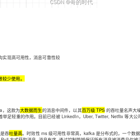
架构实现高可用性，消息可靠性较
景较少使用。
a，这款为
大数据而生
的消息中间件，以其
百万级 TPS
的吞吐量名声大
。目前已经被 LinkedIn，Uber, Twitter, Netflix 等大
就是吞
吐量高
。时效性 ms 级可用性非常高，kafka 是分布式的，一个数
ull 方式获取消息, 消息有序, 通过控制能够保证所有消息被消费且仅被