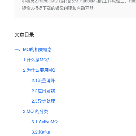
存储
天池大赛
心概念2.RabbitMQ 核心部分3.RabbitMQ的工作原理三、Ra
Qwen3.7-Plus
云解析DNS
解决方案免费试用 新老
电子合同
镜像3.根据下载的镜像创建和启动容器
最高领取价值200元试用
能看、能想、能动手的多模
安全
网络与CDN
AI 算法大赛
畅捷通
大数据开发治理平台 Data
AI 产品 免费试用
网络
安全
云开发大赛
Qwen3-VL-Plus
Tableau 订阅
1亿+ 大模型 tokens 和 
文章目录
可观测
入门学习赛
中间件
AI空中课堂在线直播课
云防火墙
140+云产品 免费试用
上云与迁云
云原生的云上边界网络安全
产品新客免费试用，最长1
一、MQ的相关概念
数据库
生态解决方案
大模型服务
1.什么是MQ？
企业出海
大模型ACA认证体验
大数据计算
助力企业全员 AI 认知与能
行业生态解决方案
2.为什么要用MQ
千问AI平台-Token Plan
政企业务
媒体服务
开发者生态解决方案
2.1流量消峰
企业服务与云通信
千问AI平台-模型体验
2.2应用解耦
AI 开发和 AI 应用解决
在线体验全尺寸、多种模态
域名与网站
2.3异步处理
Happy 系列大模型
3.MQ 的分类
终端用户计算
3.1.ActiveMQ
Serverless
3.2.Kafka
开发工具