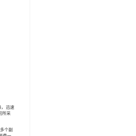
噪，迅速
公司所采
据多个副
消费一