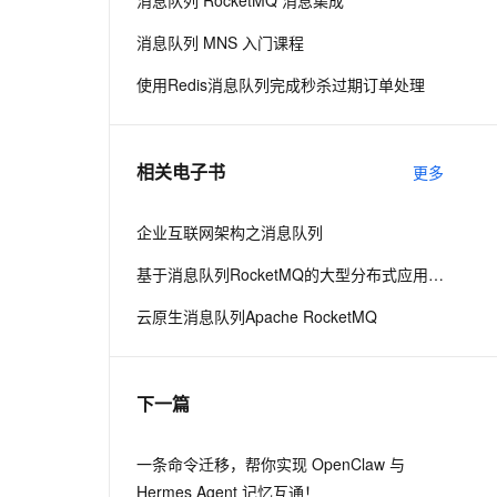
消息队列 RocketMQ 消息集成
消息队列 MNS 入门课程
息提取
与 AI 智能体进行实时音视频通话
使用Redis消息队列完成秒杀过期订单处理
从文本、图片、视频中提取结构化的属性信息
构建支持视频理解的 AI 音视频实时通话应用
t.diy 一步搞定创意建站
构建大模型应用的安全防护体系
通过自然语言交互简化开发流程,全栈开发支持
通过阿里云安全产品对 AI 应用进行安全防护
相关电子书
更多
企业互联网架构之消息队列
基于消息队列RocketMQ的大型分布式应用上云最佳实践
云原生消息队列Apache RocketMQ
下一篇
一条命令迁移，帮你实现 OpenClaw 与
Hermes Agent 记忆互通！