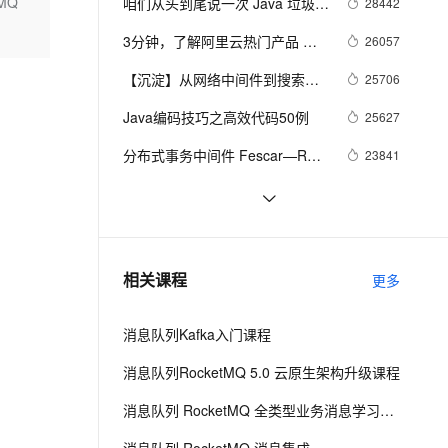
安全
MQ
咱们从头到尾说一次 Java 垃圾回
28442
我要投诉
e-1.1-I2V
Cosyvoice-V3-Flash
PolarDB
上云场景组合购
Milvus 弹性伸缩功能新增节
伴
收
漫剧创作，剧本、分镜、视频高效生成
100%兼容MySQL、PostgreSQL，兼容Oracle，支持集中和分布式
覆盖90%+业务场景，专享组合折扣价
点支持范围
畅自然，细节丰富
高表现力语音合成大模型，语音克隆听感自然
3分钟，了解阿里云热门产品 
26057
VPN
ZooKeeper
ernetes 版 ACK
云聚AI 严选权益
【沉淀】从网络中间件到搜索，
AI 原生数据库服务发布
25706
SSL 证书
2V
Fun-ASR
，一键激活高效办公新体验
理容器应用的 K8s 服务
精选AI产品，从模型到应用全链提效
Agent 数据网关
从移动开发到分布式计算平台，
文戏情感细腻自然，动作戏激烈拳拳到肉，实现更强表演能力
支持中英文自由切换，具备更强的噪声鲁棒性
Java编码技巧之高效代码50例
堡垒机
25627
阿里高级专家李睿博谈自己的折
AI 用量加速计划
云原生数据库 PolarDB
腾路
防火墙
分布式事务中间件 Fescar—RM 
23841
、识别商机，让客服更高效、服务更出色。
新老同享，达量后返
Agentic Database 发布
模块源码解读
主机安全
应用
分布式服务框架Dubbo疯狂更
23824
新！阿里开源要搞大事情？
一键托管，阿里云全链路追踪服
22573
千问办公
NEW
AI 应用及服务市场
务正式商用：成本仅自建1/5或更
的智能体编程平台
一站式AI生产力平台
Kafka、RabbitMQ、RocketMQ
21893
相关课程
少
更多
AI 应用
消息中间件的对比—— 消息发送
伶鹊
性能
企业级人与Agent协作平台，接入和调度多个数字员工
智能客服平台，对话机器人、对话分析、智能外呼
大模型
消息队列Kafka入门课程
大模型服务平台百炼 - 全妙
自然语言处理
消息队列RocketMQ 5.0 云原生架构升级课程
应用创作平台
多模态内容创作工具，已接入 DeepSeek
数据标注
消息队列 RocketMQ 全类型业务消息学习课程
机器学习