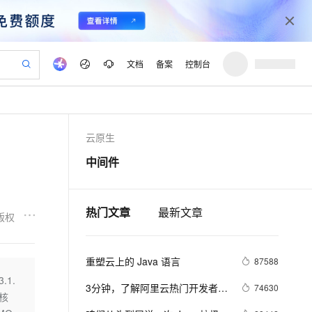
文档
备案
控制台
验
作计划
器
AI 活动
专业服务
服务伙伴合作计划
开发者社区
加入我们
产品动态
服务平台百炼
阿里云 OPC 创新助力计划
云原生
一站式生成采购清单，支持单品或批量购买
io：打造专属 AI 语音助手
S产品伙伴计划（繁花）
峰会
CS
造的大模型服务与应用开发平台
一句话生成原生可编辑精美 PPT 文稿
AI 生产力先锋
Al MaaS 服务伙伴赋能合作
域名
博文
Careers
至高可申请百万元
Qwen3.8-Max 模型上线
中间件
开启高性价比 AI 编程新体验
弹性可伸缩的云计算服务
Qwen-Audio-3.0-Realtime 端到端实时语音角色扮演
输入一句话想法, 轻松生成专业的 PPT
先锋实践拓展 AI 生产力的边界
Token 补贴，五大权
计划
海大会
伙伴信用分合作计划
商标
问答
社会招聘
益加速 OPC 成功
eek-V4-Pro
SS
一键部署幻兽帕鲁游戏服务器
飞天发布时刻
HOT
Open Search 向量检索版支
划
备案
电子书
校园招聘
pSeek-V4-Pro
视频创作，一键激活电商全链路生产力
稳定、安全、高性价比、高性能的云存储服务
一键购买专属联机服务器，轻松开启游戏
所见，即是所愿
持视频检索 Pipeline 功能
热门文章
最新文章
更多支持
版权
划
公司注册
镜像站
视频生成
语音识别与合成
专属 QwenPaw
漫剧工坊：一站式动画创作平台
AI 实训营
HOT
应用身份服务 (IDaaS)
合作伙伴培训与认证
划
上云迁移
站生成，高效打造优质广告素材
全接入的云上超级电脑
从聊天伙伴进化为能主动干活的本地数字员工
快速生产连贯的高质量长漫剧
从基础到进阶，Agent 创客手把手教你
OpenClaw 管理能力上线
重塑云上的 Java 语言
lScope
87588
我要反馈
e-1.1-T2V
Qwen3-TTS-Flash
查询合作伙伴
n Alibaba Cloud ISV 合作
代维服务
建企业门户网站
10 分钟搭建微信、支付宝小程序
1.
MaxCompute MaxFrame 提
畅细腻的高质量视频
离线语音合成大模型，多语言方言自适应，低延迟高稳定
3分钟，了解阿里云热门开发者工
74630
创新加速
ope
登录合作伙伴管理后台
我要建议
站，无忧落地极速上线
以可视化方式快速构建移动和 PC 门户网站
国内短信简单易用，安全可靠，秒级触达，全球覆盖200+国家和地区。
高效部署网站，快速应用到小程序
供自动弹性内存功能
大核
具 Cloud Toolkit