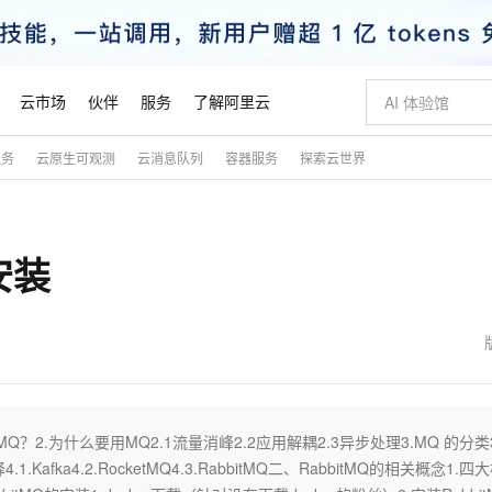
云市场
伙伴
服务
了解阿里云
服务
云原生可观测
云消息队列
容器服务
探索云世界
AI 特惠
数据与 API
成为产品伙伴
企业增值服务
最佳实践
价格计算器
AI 场景体
基础软件
产品伙伴合
阿里云认证
市场活动
配置报价
大模型
自助选配和估算价格
新方式
睿译宝，AI翻译排版一步到位
智启 AI 普惠权益
产品生态集成认证中心
企业支持计划
云上春晚
域名与网站
千问官方 MaaS 平台，为开发者和 Agent 而生，新用户赠送 1 亿 + tokens 额度
Qwen Aud
AI Coding
阿里云Maa
2026 阿里云
云服务器 E
为企业打
数据集
Windows
大模型认证
模型
NEW
NEW
安装
交付可用成果
值低价云产品抢先购
上传文档即自动完成翻译和格式还原
至高享 1亿+免费 tokens，加速 Al 应用落地
提供智能易用的域名与建站服务
智能编程，一键
安全可靠、
产品生态伙伴
专家技术服务
云上奥运之旅
弹性计算合作
阿里云中企出
手机三要素
宝塔 Linux
全部认证
价格优势
有专属领域专家
GLM-5.2：长任务时代开源旗舰模型
阿里云 OPC 创新助力计划
千问大模型
即刻拥有 DeepS
AI 电商营销
对象存储 O
大模型
产品生态伙伴工作台
企业增值服务台
云栖战略参考
云存储合作计
云栖大会
身份实名认证
CentOS
训练营
推动算力普惠，释放技术红利
最高返9万
多领域专家智能体,一键组建 AI 虚拟交付团队
快速构建应用程序和网站，即刻迈出上云第一步
至高百万元 Token 补贴，加速一人公司成长
多元化、高性能、安全可靠的大模型服务
真正可用的 1M 上下文,一次完成代码全链路开发
轻松解锁专属 Dee
从图文生成到
云上的中国
数据库合作计
活动全景
短信
Docker
图片和
站式影视创作平台
Hermes Agent，打造自进化智能体
Token Plan 模型订阅计划
数字证书管理服务（原SSL证书）
5 分钟轻松部署
AI 广告创作
无影云电脑
企业成长
NEW
信息公告
看见新力量
云网络合作计
OCR 文字识别
JAVA
证享300元代金券
可视化编排打通从文字构思到成片全链路闭环
全托管，含MySQL、PostgreSQL、SQL Server、MariaDB多引擎
自主进化，持久记忆，越用越聪明
Qwen3.8-Max 首发尝鲜，限时加量 10 倍，夜间低至2折
实现全站HTTPS，呈现可信的WEB访问
图文、视频一
随时随地安
魔搭 Mode
Kimi-K3
HappyHors
NEW
loud
服务实践
官网公告
金融模力时刻
Salesforce O
版
发票查验
全能环境
Claude Code + GStack 打造工程团队
千问办公，限时限量积分加倍
Qoder
低代码高效构
AI 建站
短信服务
2.为什么要用MQ2.1流量消峰2.2应用解耦2.3异步处理3.MQ 的分类3.
型
NEW
作计划
Kimi 最新旗舰模型，长程编程与推理利器
让文字生成流
计划
创新中心
魔搭 ModelSc
健康状态
理服务
让AI从“聊天伙伴”进化为能干活的“数字员工”
安装技能 GStack，拥有专属 AI 工程团队
你的AI工作搭子，覆盖日常办公高频场景
面向真实软件的智能体编程平台
0 代码专业建
 的选择4.1.Kafka4.2.RocketMQ4.3.RabbitMQ二、RabbitMQ的相关概念1.四
客户案例
天气预报查询
操作系统
态合作计划