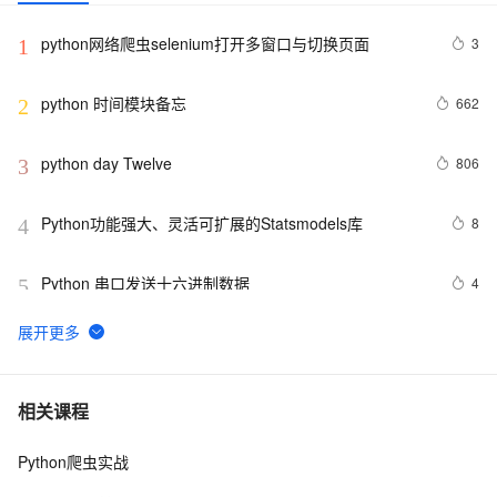
python网络爬虫selenium打开多窗口与切换页面
3
1
python 时间模块备忘
662
2
python day Twelve
806
3
Python功能强大、灵活可扩展的Statsmodels库
8
4
Python 串口发送十六进制数据
4
5
python join 和 split的常用使用方法
567
6
python 模块初始
643
7
相关课程
Python爬虫实战
python中使用and和or来实现其它语言中的?号表达式
578
8