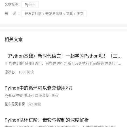
文章标签：
Python
来 源：
开发者社区
>
开发与运维
>
文章
> 正文
相关文章
（Python基础）新时代语言！一起学习Python吧！（三）：IF条件判断和match匹配；Python中的循环：for...in、while循环；循环操作关键字；Python函数使用方法
IF 条件判断 使用if语句，对条件进行判断 true则执行代码块缩进语句 false则不执行代码块缩进语句，如果有else 或 elif 则进入相应的规则中执行
凉凉心.
1660
Python中的循环可以嵌套使用吗？
Python中的循环可以嵌套使用吗？
花非花雾非雾
624
Python循环进阶：嵌套与控制的深度解析