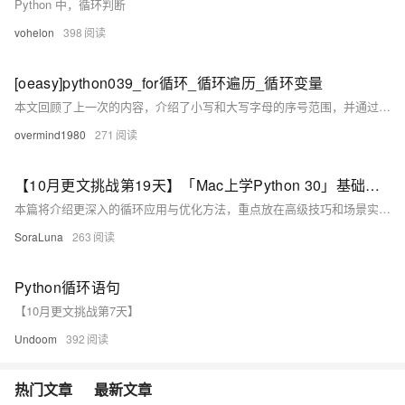
Python 中，循环判断
vohelon
398
[oeasy]python039_for循环_循环遍历_循环变量
本文回顾了上一次的内容，介绍了小写和大写字母的序号范围，并通过 `range` 函数生成了 `for` 循环。重点讲解了 `range(start, stop)` 的使用方法，解释了为什么不会输出 `stop` 值，并通过示例展示了如何遍历小写和大写字母的序号。最后总结了 `range` 函数的结构和 `for` 循环的使用技巧。
overmind1980
271
【10月更文挑战第19天】「Mac上学Python 30」基础篇11 - 高级循环技巧与应用
本篇将介绍更深入的循环应用与优化方法，重点放在高级技巧和场景实践。我们将讲解enumerate()与zip()的妙用、迭代器与生成器、并发循环以及性能优化技巧。这些内容将帮助您编写更高效、结构更合理的代码。
SoraLuna
263
Python循环语句
【10月更文挑战第7天】
Undoom
392
热门文章
最新文章