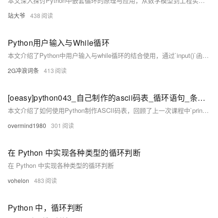
本文深入探讨Python中嵌套循环的原理与应用，从数学模型到工程实践全面解析。内容涵盖嵌套循环的本质（如笛卡尔积实现、变量作用域）、精细控制技巧（如break/continue、迭代器协议、异常处理），以及性能优化策略（预计算、向量化等）。同时结合树形结构遍历、动态规划、游戏开发等典型场景，提供最佳实践建议。掌握这些技巧，助你突破编程瓶颈，实现复杂问题的优雅解决。
站大爷
438
Python用户输入与While循环
本文介绍了Python中用户输入与while循环的结合使用，通过`input()`函数获取用户输入，并利用while循环实现重复操作，如创建交互式程序或用户驱动的循环。示例代码展示了如何让用户输入数字并计算总和，直到输入指定退出命令。这种组合能帮助开发者构建强大的交互式Python应用。
2G冲浪词条
413
[oeasy]python043_自己制作的ascii码表_循环语句_条件语句_缩进_indent
本文介绍了如何使用Python制作ASCII码表，回顾了上一次课程中`print`函数的`end`参数，并通过循环和条件语句实现每8个字符换行的功能。通过调整代码中的缩进，实现了正确的输出格式。最后展示了制作完成的ASCII码表，并预告了下一次课程的内容。
overmind1980
301
在 Python 中实现各种类型的循环判断
在 Python 中实现各种类型的循环判断
vohelon
483
Python 中，循环判断