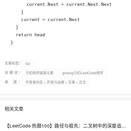
文章标签：
Go
关键词：
力扣排序链表元素
golang力扣LeetCode排序
来 源：
开发者社区
>
开发与运维
>
文章
> 正文
相关文章
【LeetCode 热题100】路径与祖先：二叉树中的深度追踪技巧（力扣33 / 81/ 153/154）（Go语言版）