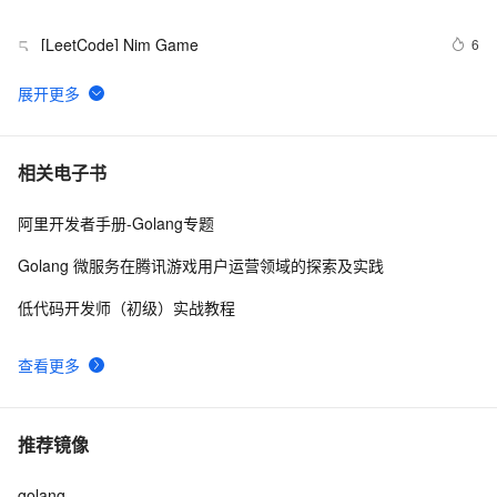
[LeetCode] Nim Game
6
5
LeetCode 905. 按奇偶排序数组
5
6
[LeetCode] Summary Ranges
509
7
相关电子书
阿里开发者手册-Golang专题
leetcode  226 Invert Binary Tree 翻转二叉树
726
8
Golang 微服务在腾讯游戏用户运营领域的探索及实践
leetcode  21 Merge Two Sorted Lists
492
9
低代码开发师（初级）实战教程
[leetCode 第1题] -- Find Minimum in Rotated Sorted 
595
10
查看更多
Array
推荐镜像
golang