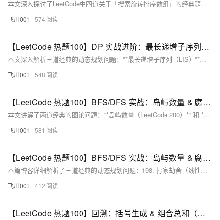
本文深入探讨了LeetCode中四道关于「搜索旋转排序数组」的经典题目，涵盖了无重复和有重复元素的情况。通过二分查找的变形应用，文章详细解析了每道题的解题思路和Go语言实现代码。关键点包括判断有序区间、处理重复元素以及如何缩小搜索范围。文章还总结了各题的异同，并推荐了类似题目，帮助读者全面掌握二分查找在旋转数组中的应用。无论是初学者还是有经验的开发者，都能从中获得实用的解题技巧和代码实现方法。
飞川001
574
【LeetCode 热题100】DP 实战进阶：最长递增子序列、乘积最大子数组、分割等和子集（力扣300 / 152/ 416 ）（Go语言版）
本文深入解析三道经典的动态规划问题：**最长递增子序列（LIS）**、**乘积最大子数组** 和 **分割等和子集**。 - **300. LIS** 通过 `dp[i]` 表示以第 `i` 个元素结尾的最长递增子序列长度，支持 O(n²) 动态规划与 O(n log n) 的二分优化。 - **152. 乘积最大子数组** 利用正负数特性，同时维护最大值与最小值的状态转移方程。 - **416. 分割等和子集** 转化为 0-1 背包问题，通过布尔型 DP 实现子集和判断。 总结对比了三题的状态定义与解法技巧，并延伸至相关变种问题，助你掌握动态规划的核心思想与灵活应用！
飞川001
548
【LeetCode 热题100】BFS/DFS 实战：岛屿数量 & 腐烂的橘子（力扣200 / 994 ）（Go语言版）
本文讲解了两道经典的图论问题：**岛屿数量（LeetCode 200）** 和 **腐烂的橘子（LeetCode 994）**，分别通过 DFS/BFS 实现。在“岛屿数量”中，利用深度或广度优先搜索遍历二维网格，标记连通陆地并计数；“腐烂的橘子”则采用多源 BFS，模拟腐烂传播过程，计算最短时间。两者均需掌握访问标记技巧，是学习网格搜索算法的绝佳实践。
飞川001
581
【LeetCode 热题100】BFS/DFS 实战：岛屿数量 & 腐烂的橘子（力扣200 / 994 ）（Go语言版）
本篇博客详细解析了三道经典的动态规划问题：198. 打家劫舍（线性状态转移）、279. 完全平方数与322. 零钱兑换（完全背包问题）。通过 Go 语言实现，帮助读者掌握动态规划的核心思想及其实战技巧。从状态定义到转移方程，逐步剖析每道题的解法，并总结其异同点，助力解决更复杂的 DP 问题。适合初学者深入理解动态规划的应用场景和优化方法。
飞川001
412
【LeetCode 热题100】回溯：括号生成 & 组合总和（力扣22 / 39 ）（Go语言版）