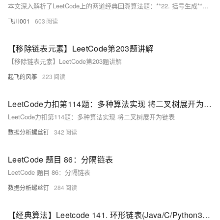
本文深入解析了LeetCode上的两道经典回溯算法题：**22. 括号生成**与**39. 组合总和**。括号生成通过维护左右括号数量，确保路径合法并构造有效组合；组合总和则允许元素重复选择，利用剪枝优化搜索空间以找到所有满足目标和的组合。两者均需明确路径、选择列表及结束条件，同时合理运用剪枝策略提升效率。文章附有Go语言实现代码，助你掌握回溯算法的核心思想。
飞川001
603
【移除链表元素】LeetCode第203题讲解
【移除链表元素】LeetCode第203题讲解
起飞的风筝
223
LeetCode力扣第114题：多种算法实现 将二叉树展开为链表
LeetCode力扣第114题：多种算法实现 将二叉树展开为链表
数据分析螺丝钉
342
LeetCode 题目 86：分隔链表
LeetCode 题目 86：分隔链表
数据分析螺丝钉
284
【经典算法】Leetcode 141. 环形链表(Java/C/Python3实现含注释说明,Easy)