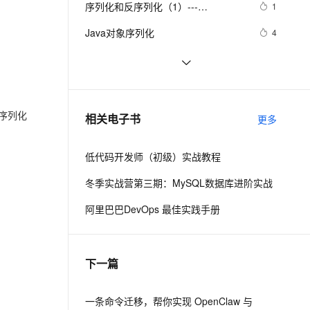
安全
序列化和反序列化（1）---
我要投诉
e-1.1-I2V
Cosyvoice-V3-Flash
1
PolarDB
上云场景组合购
Milvus 弹性伸缩功能新增节
伴
[Serializable]
漫剧创作，剧本、分镜、视频高效生成
100%兼容MySQL、PostgreSQL，兼容Oracle，支持集中和分布式
覆盖90%+业务场景，专享组合折扣价
点支持范围
畅自然，细节丰富
高表现力语音合成大模型，语音克隆听感自然
VPN
Java对象序列化
4
ernetes 版 ACK
云聚AI 严选权益
AI 原生数据库服务发布
SSL 证书
DateTime在ExtJs中无法正确序列化
4
2V
Fun-ASR
，一键激活高效办公新体验
理容器应用的 K8s 服务
精选AI产品，从模型到应用全链提效
Agent 数据网关
的问题
文戏情感细腻自然，动作戏激烈拳拳到肉，实现更强表演能力
支持中英文自由切换，具备更强的噪声鲁棒性
堡垒机
C#通过序列化实现深拷贝
5
AI 用量加速计划
云原生数据库 PolarDB
防火墙
、识别商机，让客服更高效、服务更出色。
8，协议序列化组件
新老同享，达量后返
Agentic Database 发布
6
序列化
相关电子书
更多
NewLife.Serialization
主机安全
应用
低代码开发师（初级）实战教程
千问办公
NEW
AI 应用及服务市场
的智能体编程平台
一站式AI生产力平台
冬季实战营第三期：MySQL数据库进阶实战
AI 应用
伶鹊
阿里巴巴DevOps 最佳实践手册
企业级人与Agent协作平台，接入和调度多个数字员工
智能客服平台，对话机器人、对话分析、智能外呼
大模型
大模型服务平台百炼 - 全妙
自然语言处理
下一篇
应用创作平台
多模态内容创作工具，已接入 DeepSeek
数据标注
机器学习
一条命令迁移，帮你实现 OpenClaw 与