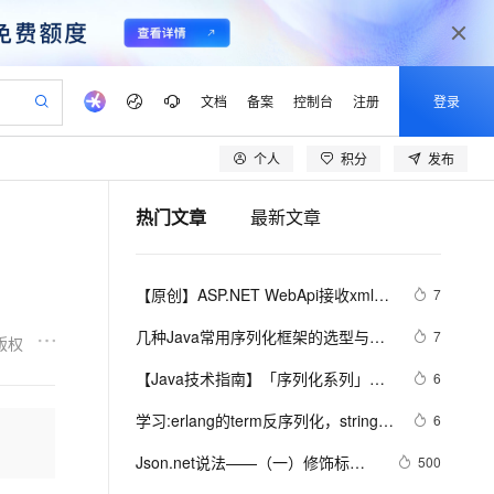
文档
备案
控制台
注册
登录
个人
积分
发布
验
作计划
器
AI 活动
专业服务
服务伙伴合作计划
开发者社区
加入我们
产品动态
服务平台百炼
阿里云 OPC 创新助力计划
热门文章
最新文章
一站式生成采购清单，支持单品或批量购买
io：打造专属 AI 语音助手
S产品伙伴计划（繁花）
峰会
CS
造的大模型服务与应用开发平台
一句话生成原生可编辑精美 PPT 文稿
AI 生产力先锋
Al MaaS 服务伙伴赋能合作
域名
博文
Careers
至高可申请百万元
Qwen3.8-Max 模型上线
开启高性价比 AI 编程新体验
弹性可伸缩的云计算服务
Qwen-Audio-3.0-Realtime 端到端实时语音角色扮演
输入一句话想法, 轻松生成专业的 PPT
先锋实践拓展 AI 生产力的边界
Token 补贴，五大权
计划
海大会
伙伴信用分合作计划
商标
问答
社会招聘
【原创】ASP.NET WebApi接收xml文
7
益加速 OPC 成功
eek-V4-Pro
SS
一键部署幻兽帕鲁游戏服务器
飞天发布时刻
HOT
Open Search 向量检索版支
划
备案
电子书
校园招聘
件 xml序列化
pSeek-V4-Pro
视频创作，一键激活电商全链路生产力
稳定、安全、高性价比、高性能的云存储服务
一键购买专属联机服务器，轻松开启游戏
所见，即是所愿
持视频检索 Pipeline 功能
更多支持
几种Java常用序列化框架的选型与对
7
版权
划
公司注册
镜像站
视频生成
语音识别与合成
比
专属 QwenPaw
漫剧工坊：一站式动画创作平台
AI 实训营
HOT
应用身份服务 (IDaaS)
【Java技术指南】「序列化系列」深
6
合作伙伴培训与认证
划
上云迁移
站生成，高效打造优质广告素材
全接入的云上超级电脑
从聊天伙伴进化为能主动干活的本地数字员工
快速生产连贯的高质量长漫剧
从基础到进阶，Agent 创客手把手教你
OpenClaw 管理能力上线
入挖掘FST快速序列化压缩内存的利
lScope
我要反馈
e-1.1-T2V
Qwen3-TTS-Flash
学习:erlang的term反序列化，string转
6
查询合作伙伴
器的特性和原理 
n Alibaba Cloud ISV 合作
代维服务
建企业门户网站
10 分钟搭建微信、支付宝小程序
MaxCompute MaxFrame 提
换为term
畅细腻的高质量视频
离线语音合成大模型，多语言方言自适应，低延迟高稳定
创新加速
Json.net说法——（一）修饰标
ope
登录合作伙伴管理后台
500
我要建议
站，无忧落地极速上线
以可视化方式快速构建移动和 PC 门户网站
国内短信简单易用，安全可靠，秒级触达，全球覆盖200+国家和地区。
高效部署网站，快速应用到小程序
供自动弹性内存功能
签，日期序列化