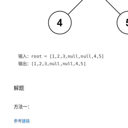
大模型解决方案
迁移与运维管理
快速部署 Dify，高效搭建 
专有云
10 分钟在聊天系统中增加
输出：[1,2,3,null,null,4,5]
解题
方法一：
参考链接