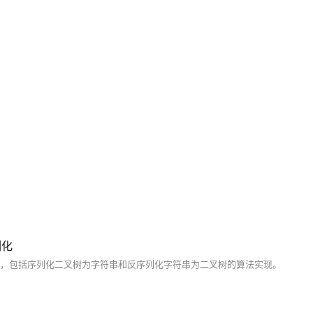
列化
言解决方案，包括序列化二叉树为字符串和反序列化字符串为二叉树的算法实现。