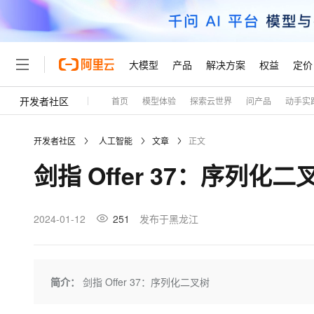
大模型
产品
解决方案
权益
定价
开发者社区
首页
模型体验
探索云世界
问产品
动手实
大模型
产品
解决方案
权益
定价
云市场
伙伴
服务
了解阿里云
精选产品
精选解决方案
普惠上云
产品定价
精选商城
成为销售伙伴
售前咨询
为什么选择阿里云
千问AI平台
开发者社区
人工智能
文章
正文
了解云产品的定价详情
大模型服务平台百炼
千问办公，解锁你的工作
普惠上云 官方力荐
分销伙伴
在线服务
网站建设
什么是云计算
大
剑指 Offer 37：序列化二
大模型服务与应用平台
企业级Agent产品，直接
云服务器38元/年起，超
咨询伙伴
多端小程序
技术领先
云上成本管理
售后服务
轻量应用服务器
Agency Agents：拥
官方推荐返现计划
大模型
精选产品
精选解决方案
Salesforce 国际版订阅
稳定可靠
管理和优化成本
推荐新用户得奖励，单订单
销售伙伴合作计划
2024-01-12
251
发布于黑龙江
自助服务
友盟天域
安全合规
人工智能与机器学习
AI
文本生成
云数据库 RDS
HappyHorse 打造一
云工开物
无影生态合作计划
在线服务
观测云
分析师报告
高校专属算力普惠，学生认
计算
互联网应用开发
Qwen3.8-Max
HOT
Salesforce On Alibaba C
工单服务
Tuya 物联网平台阿里云
研究报告与白皮书
人工智能平台 PAI
快速拥有专属 OpenClaw
简介：
剑指 Offer 37：序列化二叉树
大模
Consulting Partner 合
大数据
容器
智能体时代全能旗舰模型
免费试用
短信专区
一站式AI开发、训练和推
蓝凌 OA
AI 大模型销售与服务生
现代化应用