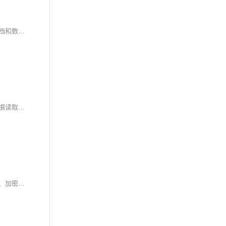
本工具可批量提取PDF中的合同编号、日期、发票号等关键信息，支持PDF自定义区域提取并自动重命名文件，适用于合同管理、发票处理、文档归档和数据录入场景。基于iTextSharp库实现，提供完整代码示例与百度、腾讯网盘下载链接，助力高效处理PDF文档。
本文介绍了如何使用Python提取PDF内容并用于文件重命名。通过安装Python环境、PyCharm编译器及Jupyter Notebook，结合tabula库实现PDF数据读取与处理，并提供代码示例与参考文献。
本教程介绍使用C#与iTextSharp库实现PDF文档加密的方法。内容包括环境搭建、界面设计及后台逻辑编写，涵盖选择文件、设置用户与所有者密码、加密操作等步骤，帮助开发者快速掌握PDF安全处理技巧。