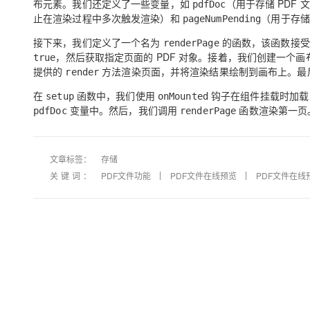
布元素。我们还定义了一些变量，如
（用于存储 PDF 
pdfDoc
止在渲染过程中多次触发渲染）和
（用于存储
pageNumPending
接下来，我们定义了一个名为
的函数，该函数接受
renderPage
，然后获取指定页面的 PDF 对象。接着，我们创建一个画
true
提供的
方法渲染页面，并将渲染结果绘制到画布上。最
render
在
函数中，我们使用
钩子在组件挂载时加载 
setup
onMounted
变量中。然后，我们调用
函数渲染第一页
pdfDoc
renderPage
文章标签：
存储
关键词：
PDF文件功能
PDF文件在线预览
PDF文件在线