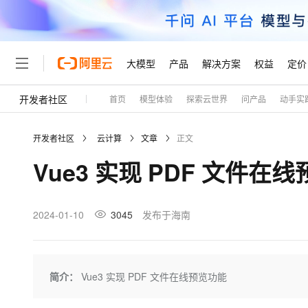
大模型
产品
解决方案
权益
定价
开发者社区
首页
模型体验
探索云世界
问产品
动手实
大模型
产品
解决方案
权益
定价
云市场
伙伴
服务
了解阿里云
精选产品
精选解决方案
普惠上云
产品定价
精选商城
成为销售伙伴
售前咨询
为什么选择阿里云
千问AI平台
开发者社区
云计算
文章
正文
了解云产品的定价详情
大模型服务平台百炼
千问办公，解锁你的工作
普惠上云 官方力荐
分销伙伴
在线服务
网站建设
什么是云计算
大
Vue3 实现 PDF 文件在
大模型服务与应用平台
企业级Agent产品，直接
云服务器38元/年起，超
咨询伙伴
多端小程序
技术领先
云上成本管理
售后服务
轻量应用服务器
Agency Agents：拥
官方推荐返现计划
大模型
精选产品
精选解决方案
Salesforce 国际版订阅
稳定可靠
管理和优化成本
推荐新用户得奖励，单订单
销售伙伴合作计划
2024-01-10
3045
发布于海南
自助服务
友盟天域
安全合规
人工智能与机器学习
AI
文本生成
云数据库 RDS
HappyHorse 打造一
云工开物
无影生态合作计划
在线服务
观测云
分析师报告
高校专属算力普惠，学生认
计算
互联网应用开发
Qwen3.8-Max
HOT
Salesforce On Alibaba C
工单服务
Tuya 物联网平台阿里云
研究报告与白皮书
人工智能平台 PAI
快速拥有专属 OpenClaw
简介：
Vue3 实现 PDF 文件在线预览功能
大模
Consulting Partner 合
大数据
容器
智能体时代全能旗舰模型
免费试用
短信专区
一站式AI开发、训练和推
蓝凌 OA
AI 大模型销售与服务生
现代化应用