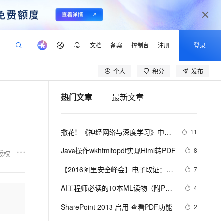
文档
备案
控制台
注册
登录
个人
积分
发布
验
作计划
器
AI 活动
专业服务
服务伙伴合作计划
开发者社区
加入我们
产品动态
服务平台百炼
阿里云 OPC 创新助力计划
热门文章
最新文章
一站式生成采购清单，支持单品或批量购买
io：打造专属 AI 语音助手
S产品伙伴计划（繁花）
峰会
CS
造的大模型服务与应用开发平台
一句话生成原生可编辑精美 PPT 文稿
AI 生产力先锋
Al MaaS 服务伙伴赋能合作
域名
博文
Careers
至高可申请百万元
Qwen3.8-Max 模型上线
开启高性价比 AI 编程新体验
弹性可伸缩的云计算服务
Qwen-Audio-3.0-Realtime 端到端实时语音角色扮演
输入一句话想法, 轻松生成专业的 PPT
先锋实践拓展 AI 生产力的边界
Token 补贴，五大权
计划
海大会
伙伴信用分合作计划
商标
问答
社会招聘
撒花！《神经网络与深度学习》中文
11
益加速 OPC 成功
eek-V4-Pro
SS
一键部署幻兽帕鲁游戏服务器
飞天发布时刻
HOT
Open Search 向量检索版支
划
备案
电子书
校园招聘
教程正式开源！全书 pdf、ppt 和代
pSeek-V4-Pro
视频创作，一键激活电商全链路生产力
稳定、安全、高性价比、高性能的云存储服务
一键购买专属联机服务器，轻松开启游戏
所见，即是所愿
持视频检索 Pipeline 功能
更多支持
Java操作wkhtmltopdf实现Html转PDF
8
版权
码一同放出
划
公司注册
镜像站
视频生成
语音识别与合成
专属 QwenPaw
漫剧工坊：一站式动画创作平台
AI 实训营
HOT
应用身份服务 (IDaaS)
【2016阿里安全峰会】电子取证：静
7
合作伙伴培训与认证
划
上云迁移
站生成，高效打造优质广告素材
全接入的云上超级电脑
从聊天伙伴进化为能主动干活的本地数字员工
快速生产连贯的高质量长漫剧
从基础到进阶，Agent 创客手把手教你
OpenClaw 管理能力上线
静聆听那些真相【附PDF下载】
lScope
我要反馈
e-1.1-T2V
Qwen3-TTS-Flash
AI工程师必读的10本ML读物（附PDF
4
查询合作伙伴
n Alibaba Cloud ISV 合作
代维服务
建企业门户网站
10 分钟搭建微信、支付宝小程序
MaxCompute MaxFrame 提
下载）
畅细腻的高质量视频
离线语音合成大模型，多语言方言自适应，低延迟高稳定
创新加速
SharePoint 2013 启用 查看PDF功能
ope
登录合作伙伴管理后台
2
我要建议
站，无忧落地极速上线
以可视化方式快速构建移动和 PC 门户网站
国内短信简单易用，安全可靠，秒级触达，全球覆盖200+国家和地区。
高效部署网站，快速应用到小程序
供自动弹性内存功能