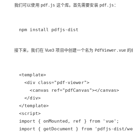
存储
天池大赛
Qwen3.7-Plus
云解析DNS
解决方案免费试用 新老
我们可以使用
这个库。首先需要安装
：
pdf.js
电子合同
pdf.js
最高领取价值200元试用
能看、能想、能动手的多模
安全
网络与CDN
AI 算法大赛
畅捷通
大数据开发治理平台 Data
AI 产品 免费试用
网络
安全
云开发大赛
Qwen3-VL-Plus
Tableau 订阅
1亿+ 大模型 tokens 和 
npm install pdfjs-dist
可观测
入门学习赛
中间件
AI空中课堂在线直播课
云防火墙
140+云产品 免费试用
上云与迁云
云原生的云上边界网络安全
产品新客免费试用，最长1
数据库
接下来，我们在 Vue3 项目中创建一个名为
的
PdfViewer.vue
生态解决方案
大模型服务
企业出海
大模型ACA认证体验
大数据计算
助力企业全员 AI 认知与能
行业生态解决方案
千问AI平台-Token Plan
政企业务
媒体服务
开发者生态解决方案
企业服务与云通信
千问AI平台-模型体验
AI 开发和 AI 应用解决
在线体验全尺寸、多种模态
域名与网站
Happy 系列大模型
终端用户计算
Serverless
开发工具