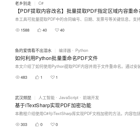
老乡别走
|
C#
【PDF提取内容改名】批量提取PDF指定区域内容重命
1588
40
40
鱼的爱情看不出泪水
|
编译器
Python
如何利用Python批量重命名PDF文件
483
1
1
武汉频琵
|
人工智能
JavaScript
前端开发
基于iTextSharp实现PDF加密功能
303
0
0