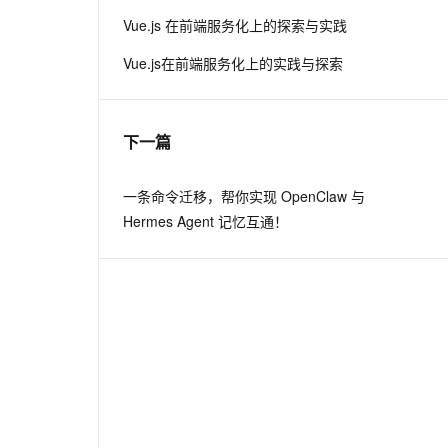
Vue.js 在前端服务化上的探索与实践
息提取
与 AI 智能体进行实时音视频通话
Vue.js在前端服务化上的实践与探索
从文本、图片、视频中提取结构化的属性信息
构建支持视频理解的 AI 音视频实时通话应用
t.diy 一步搞定创意建站
构建大模型应用的安全防护体系
通过自然语言交互简化开发流程,全栈开发支持
通过阿里云安全产品对 AI 应用进行安全防护
下一篇
一条命令迁移，帮你实现 OpenClaw 与
Hermes Agent 记忆互通！