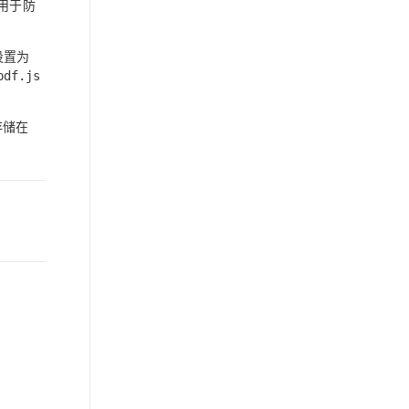
用于防
设置为
pdf.js
存储在