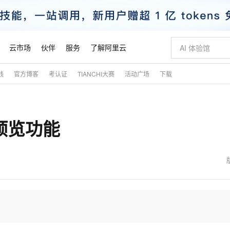
云市场
伙伴
服务
了解阿里云
践
官方博客
考认证
TIANCHI大赛
活动广场
下载
AI 特惠
数据与 API
成为产品伙伴
企业增值服务
最佳实践
价格计算器
AI 场景体
基础软件
产品伙伴合
阿里云认证
市场活动
配置报价
大模型
自助选配和估算价格
新方式
睿译宝，AI翻译排版一步到位
智启 AI 普惠权益
产品生态集成认证中心
企业支持计划
云上春晚
域名与网站
千问官方 MaaS 平台，为开发者和 Agent 而生，新用户赠送 1 亿 + tokens 额度
Qwen Aud
AI Coding
阿里云Maa
2026 阿里云
云服务器 E
为企业打
数据集
Windows
大模型认证
模型
NEW
NEW
线预览功能
交付可用成果
值低价云产品抢先购
上传文档即自动完成翻译和格式还原
至高享 1亿+免费 tokens，加速 Al 应用落地
提供智能易用的域名与建站服务
智能编程，一键
安全可靠、
产品生态伙伴
专家技术服务
云上奥运之旅
弹性计算合作
阿里云中企出
手机三要素
宝塔 Linux
全部认证
价格优势
有专属领域专家
GLM-5.2：长任务时代开源旗舰模型
阿里云 OPC 创新助力计划
千问大模型
即刻拥有 DeepS
AI 电商营销
对象存储 O
大模型
产品生态伙伴工作台
企业增值服务台
云栖战略参考
云存储合作计
云栖大会
身份实名认证
CentOS
训练营
推动算力普惠，释放技术红利
最高返9万
多领域专家智能体,一键组建 AI 虚拟交付团队
快速构建应用程序和网站，即刻迈出上云第一步
至高百万元 Token 补贴，加速一人公司成长
多元化、高性能、安全可靠的大模型服务
真正可用的 1M 上下文,一次完成代码全链路开发
轻松解锁专属 Dee
从图文生成到
云上的中国
数据库合作计
活动全景
短信
Docker
图片和
站式影视创作平台
Hermes Agent，打造自进化智能体
Token Plan 模型订阅计划
数字证书管理服务（原SSL证书）
5 分钟轻松部署
AI 广告创作
无影云电脑
企业成长
NEW
信息公告
看见新力量
云网络合作计
OCR 文字识别
JAVA
证享300元代金券
可视化编排打通从文字构思到成片全链路闭环
全托管，含MySQL、PostgreSQL、SQL Server、MariaDB多引擎
自主进化，持久记忆，越用越聪明
Qwen3.8-Max 首发尝鲜，限时加量 10 倍，夜间低至2折
实现全站HTTPS，呈现可信的WEB访问
图文、视频一
随时随地安
魔搭 Mode
Kimi-K3
HappyHors
NEW
loud
服务实践
官网公告
金融模力时刻
Salesforce O
版
发票查验
全能环境
Claude Code + GStack 打造工程团队
千问办公，限时限量积分加倍
Qoder
低代码高效构
AI 建站
短信服务
型
NEW
作计划
Kimi 最新旗舰模型，长程编程与推理利器
让文字生成流
计划
创新中心
魔搭 ModelSc
健康状态
理服务
让AI从“聊天伙伴”进化为能干活的“数字员工”
安装技能 GStack，拥有专属 AI 工程团队
你的AI工作搭子，覆盖日常办公高频场景
面向真实软件的智能体编程平台
0 代码专业建
客户案例
天气预报查询
操作系统
态合作计划