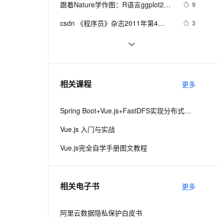
安全
跟着Nature学作图：R语言ggplot2散
我要投诉
e-1.1-I2V
Cosyvoice-V3-Flash
9
PolarDB
上云场景组合购
Milvus 弹性伸缩功能新增节
伴
点栅格化能够减小输出pdf的文件大小
漫剧创作，剧本、分镜、视频高效生成
100%兼容MySQL、PostgreSQL，兼容Oracle，支持集中和分布式
覆盖90%+业务场景，专享组合折扣价
点支持范围
畅自然，细节丰富
高表现力语音合成大模型，语音克隆听感自然
VPN
csdn 《程序员》杂志2011年第4
3
期.pdf 下载链接。
ernetes 版 ACK
云聚AI 严选权益
AI 原生数据库服务发布
SSL 证书
使用CodeBuddy实现批量转换PPT、
4
2V
Fun-ASR
，一键激活高效办公新体验
理容器应用的 K8s 服务
精选AI产品，从模型到应用全链提效
Agent 数据网关
Excel、Word为PDF文件工具
文戏情感细腻自然，动作戏激烈拳拳到肉，实现更强表演能力
支持中英文自由切换，具备更强的噪声鲁棒性
堡垒机
卸载Adobe Reader！一款免费、好
2
AI 用量加速计划
云原生数据库 PolarDB
用、轻量的PDF阅读器
防火墙
、识别商机，让客服更高效、服务更出色。
Pechkin：html -> pdf 利器
新老同享，达量后返
Agentic Database 发布
7
相关课程
更多
主机安全
应用
Spring Boot+Vue.js+FastDFS实现分布式图片服务器
千问办公
NEW
AI 应用及服务市场
的智能体编程平台
一站式AI生产力平台
Vue.js 入门与实战
AI 应用
伶鹊
Vue.js完全自学手册图文教程
企业级人与Agent协作平台，接入和调度多个数字员工
智能客服平台，对话机器人、对话分析、智能外呼
大模型
大模型服务平台百炼 - 全妙
自然语言处理
相关电子书
更多
应用创作平台
多模态内容创作工具，已接入 DeepSeek
数据标注
机器学习
阿里云数据隐私保护白皮书