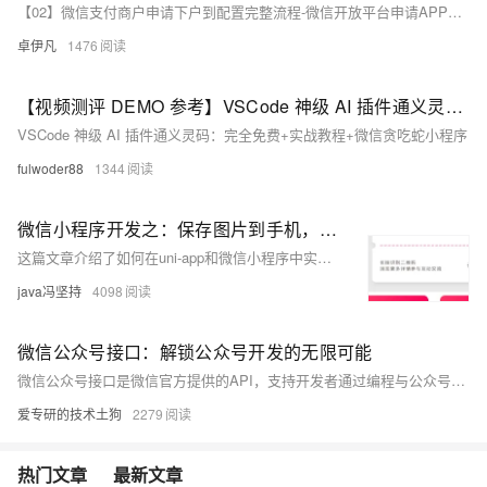
【02】微信支付商户申请下户到配置完整流程-微信开放平台申请APP应用-微信商户支付绑定appid-公众号和小程序分别申请appid-申请+配置完整流程-优雅草卓伊凡
卓伊凡
1476
【视频测评 DEMO 参考】VSCode 神级 AI 插件通义灵码：完全免费+实战教程+微信贪吃蛇小程序
VSCode 神级 AI 插件通义灵码：完全免费+实战教程+微信贪吃蛇小程序
fulwoder88
1344
微信小程序开发之：保存图片到手机，使用uni-app 开发小程序；还有微信原生保存图片到手机
这篇文章介绍了如何在uni-app和微信小程序中实现将图片保存到用户手机相册的功能。
java冯坚持
4098
微信公众号接口：解锁公众号开发的无限可能
微信公众号接口是微信官方提供的API，支持开发者通过编程与公众号交互，实现自动回复、消息管理、用户管理和数据分析等功能。本文深入探讨接口的定义、类型、优势及应用场景，如智能客服、内容分发、电商闭环等，并介绍开发流程和工具，帮助运营者提升用户体验和效率。未来，随着微信生态的发展，公众号接口将带来更多机遇，如小程序融合、AI应用等。
爱专研的技术土狗
2279
热门文章
最新文章