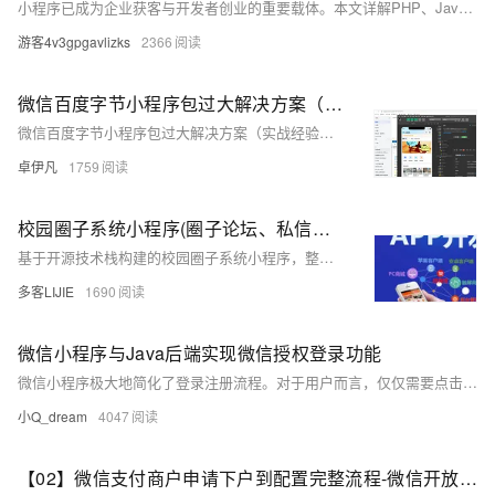
小程序已成为企业获客与开发者创业的重要载体。本文详解PHP、Java、uni-app三大技术栈在电商、工具、服务类小程序中的源码应用，提供从开发到部署的全流程指南，并分享选型避坑与商业化落地策略，助力开发者高效构建稳定可扩展项目。
游客4v3gpgavlizks
2366
微信百度字节小程序包过大解决方案（实战经验总结）-优雅草卓伊凡|果果|小无
微信百度字节小程序包过大解决方案（实战经验总结）-优雅草卓伊凡|果果|小无
卓伊凡
1759
校园圈子系统小程序(圈子论坛、私信聊天、资料共享、二手交易、兼职，跑腿)开源码开发/微信公众号、小程序、H5多端账号同步/搭建多城市的综合社交生活平台
基于开源技术栈构建的校园圈子系统小程序，整合社交与生活服务功能，涵盖兴趣圈子、私信聊天、资料共享、二手交易、兼职跑腿等六大核心模块。通过多端账号同步（微信公众号/小程序/H5），实现数据实时交互，满足学生群体的多元化需求。项目精准锚定校园市场，以“社交+服务”双轮驱动，提供一站式解决方案，支持快速部署与多校区运营，同时具备广告、佣金、会员等多元变现能力，是打造校园生态的理想工具。
多客LIJIE
1690
微信小程序与Java后端实现微信授权登录功能
微信小程序极大地简化了登录注册流程。对于用户而言，仅仅需要点击授权按钮，便能够完成登录操作，无需经历繁琐的注册步骤以及输入账号密码等一系列复杂操作，这种便捷的登录方式极大地提升了用户的使用体验
小Q_dream
4047
【02】微信支付商户申请下户到配置完整流程-微信开放平台申请APP应用-微信商户支付绑定appid-公众号和小程序分别申请appid-申请+配置完整流程-优雅草卓伊凡