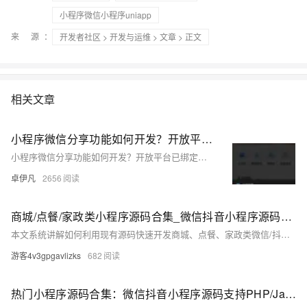
小程序微信小程序uniapp
来 源：
开发者社区
>
开发与运维
>
文章
> 正文
相关文章
小程序微信分享功能如何开发？开放平台已绑定仍不能使用的问题？-优雅草卓伊凡
小程序微信分享功能如何开发？开放平台已绑定仍不能使用的问题？-优雅草卓伊凡
卓伊凡
2656
商城/点餐/家政类小程序源码合集_微信抖音小程序源码开发从入门到精通实战
本文系统讲解如何利用现有源码快速开发商城、点餐、家政类微信/抖音小程序，涵盖环境搭建、核心功能实现、多平台部署与优化，提供完整技术方案。实战导向，助力开发者高效入门与落地。
游客4v3gpgavlizks
682
热门小程序源码合集：微信抖音小程序源码支持PHP/Java/uni-app完整项目实践指南