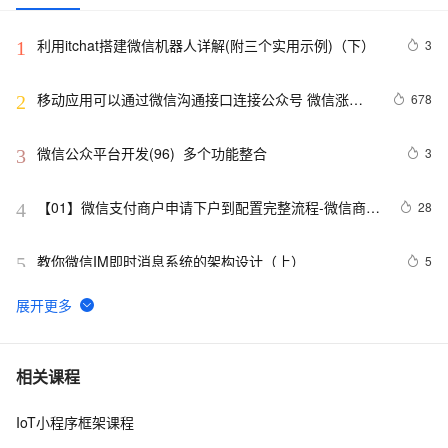
利用itchat搭建微信机器人详解(附三个实用示例)（下）
3
1
移动应用可以通过微信沟通接口连接公众号 微信涨粉
678
2
多了一个新通道
微信公众平台开发(96)  多个功能整合
3
3
【01】微信支付商户申请下户到配置完整流程-微信商户
28
4
申请-资料准备以及提交-微信商户密钥申请-申请+配置完
整流程-优雅草卓伊凡
教你微信IM即时消息系统的架构设计（上）
5
5
微信公众平台开发(1)--账号注册流程图文详解
11
6
微信支付服务商，可视化进件特约商户
10
7
相关课程
IoT小程序框架课程
获取微信access_token每天超过规定次数解决方案
4
8