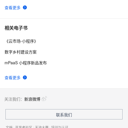
查看更多
【DevOps】（五）Jenkins构建给企业微信推送消息
3
9
微信快速开发框架（三）-- 建立微信公众平台测试账号
9
10
相关电子书
《云市场-小程序》
数字乡村建设方案
mPaaS 小程序新品发布
查看更多
关注我们：
新浪微博
联系我们
文档
|
开发者社区
|
天池大赛
|
培训与认证