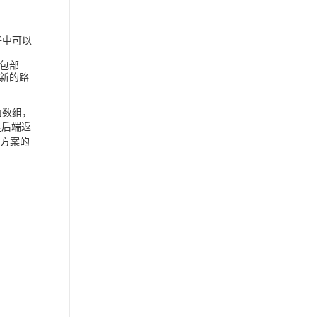
子中可以
包部
新的路
由数组，
是后端返
端方案的