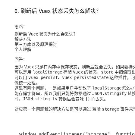
6. 刷新后 Vuex 状态丢失怎么解决？
思路：
刷新后 Vuex 状态为什么会丢失？
解决方法
第三方库以及原理探讨
个人理解
回答：
因为 Vuex 只是在内存中保存状态，刷新后就会丢失，如果要
可以是用
存储
的状态，
中把值取
localStorage
Vuex
store
可以用
、
这种插件，可
vuex-persist
vuex-persistedstate
做统一处理。
这里有两个问题，一是如果用户手动改了
怎么办
localStorage
能存储字符串，所以我们只能将数据通过
转
JSON.stringify
时，
转换后会变味
而丢失。
JSON.stringify
{}
对应第一个问题我的解决方法是可以通过 监听
事件来
storage