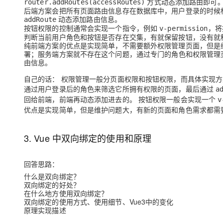
方式动态添加路由即可
router.addRoutes(accessRoutes)
后端方案会
把所有页面路由信息存在数据库中
，用户登录的时候
动态添加路由信息。
addRoute
按钮权限的控制通常会
实现一个指令
，例如
，将
v-permission
判断当前用户角色和按钮是否存在交集，有就保留按钮，没有就
纯前端方案的优点是实现
简单
，不需要额外权限管理页面，但是
署
；
服务端方案就不存在这个问题
，通过专门的角色和权限管理
由信息。
自己的话：
权限管理一般分页面权限和按钮权限，而具体实现方
通过用户登录后的角色来筛选它所拥有权限的页面，最后通过
a
回给前端，前端再动态添加进去的。 按钮权限一般会实现一个
v
优点是实现简单，但是维护问题大，有新的页面和角色需求都需
3. Vue 中双向绑定的使用和原理
回答思路：
什么是双向绑定？
双向绑定的好处？
在什么地方使用双向绑定？
双向绑定的使用方式、使用细节、Vue3中的变化
原理实现描述