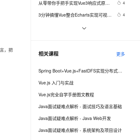
安全
从零带你手把手实现Vue3响应式原理-
我要投诉
e-1.1-I2V
Cosyvoice-V3-Flash
4
PolarDB
上云场景组合购
伴
Qoder CN V1.7.0 发布
下（Map和Set的处理）
漫剧创作，剧本、分镜、视频高效生成
100%兼容MySQL、PostgreSQL，兼容Oracle，支持集中和分布式
覆盖90%+业务场景，专享组合折扣价
畅自然，细节丰富
高表现力语音合成大模型，语音克隆听感自然
VPN
3分钟搞懂Vue整合Echarts实现可视化
4
界面
ernetes 版 ACK
云聚AI 严选权益
云安全中心 AI BAS 智能自动
SSL 证书
vue3源码解析 --- 组件渲染：vnode 
1
2V
Fun-ASR
，一键激活高效办公新体验
理容器应用的 K8s 服务
精选AI产品，从模型到应用全链提效
化模拟渗透攻击产品发布
到真实 DOM 是如何转变的
文戏情感细腻自然，动作戏激烈拳拳到肉，实现更强表演能力
支持中英文自由切换，具备更强的噪声鲁棒性
堡垒机
解决vue3使用element-ui
2
AI 用量加速计划
DataWorks ChatBI 会话支持
防火墙
言，把
、识别商机，让客服更高效、服务更出色。
手拉手带你用 Vue3 + VantUI 写一个
新老同享，达量后返
上传临时文件分析
6
相关课程
更多
移动端脚手架 系列二 （页面布局与兼
主机安全
应用
容）
Spring Boot+Vue.js+FastDFS实现分布式图片服务器
千问办公
NEW
AI 应用及服务市场
的智能体编程平台
一站式AI生产力平台
Vue.js 入门与实战
AI 应用
伶鹊
Vue.js完全自学手册图文教程
企业级人与Agent协作平台，接入和调度多个数字员工
智能客服平台，对话机器人、对话分析、智能外呼
大模型
Java面试疑难点解析 - 面试技巧及语言基础
大模型服务平台百炼 - 全妙
自然语言处理
Java面试疑难点解析 - Java Web开发
应用创作平台
多模态内容创作工具，已接入 DeepSeek
数据标注
Java面试疑难点解析 - 系统架构及项目设计
机器学习