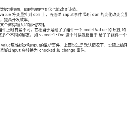
数据到视图，同时视图中变化也能改变该值。
将变量挂到
上，再通过
事件 监听
的变化改变变
value
dom
input
dom
，提高开发效率。
某个值得输入和输出控制。
在自定义组件上时有些不同，它相当于是给了子组件一个
的 属性 和
modelValue
式指定多个不同的绑定，如
这个时候就相当于 给了子组件一
v-model:foo
成
value属性绑定和input的监听事件
，上面说过是默认情况下，实际上编
类型的
会转换为
和
事件。
input
checked
change