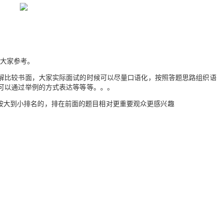
Deepseek-v4-pro
HappyHors
同享
万小智 AI 建站低至 15元/月
Qoder CN
AI 短剧/漫剧
云原生数据库 
快递物流查询
WordPress
成为服务伙
高校合作
点，立即开启云上创新
覆盖公网/内网、递归/权威、移动APP等全场景解析服务
送.CN域名，送备案服务码
基于千问大模型等，支持代码智能生成、研发智能问答
AI助力短剧
态智能体模型
旗舰 MoE 大模型，百万上下文与顶尖推理能力
图生视频，流
Ubuntu
服务生态伙伴
云工开物
企业应用
Works
Night Plan 支持 Qwen 3.8-Max
云原生大数据计算服务 MaxCompute
AI 办公
容器服务 Kub
NEW
GLM-5.2
Wan2.7-T
Red Hat
30+ 款产品免费体验
Data Agent 驱动的一站式 Data+AI 开发治理平台
夜间 5 折，Qwen/Meoo/TokenPlan 客户专享
面向分析的企业级SaaS模式云数据仓库
AI智能应用
提供一站式管
科研合作
视觉 Coding、空间感知、多模态思考等全面升级
1M上下文，专为长程任务能力而生
ERP
大家参考。
堂（旗舰版）
SUSE
智能客服
CRM
解比较书面，大家实际面试的时候可以尽量口语化，按照答题思路组织语
防护产品
2个月
自动承接线索
可以通过举例的方式表达等等等。。。
建站小程序
OA 办公系统
AI 应用构建
大模型原生
按大到小排名的，排在前面的题目相对更重要观众更感兴趣
力提升
财税管理
模板建站
Qoder
大模型服务平台百炼-应用模版
HOT
NEW
面向真实软件
个人版上线、团队版降价；千问3.8-Max首发发尝鲜
丰富多元化的应用模版和解决方案
400电话
定制建站
万有无界
大模型服务平台百炼-智能体
方案
广告营销
模板小程序
的模型效果
灵活可视化地构建企业级 Agent
定制小程序
秒悟
人工智能平台 PAI
APP 开发
云端极速 AI 
新一代 AI 视频生成模型，深度适配广告营销等场景
AI Native 的算法工程平台，一站式完成建模、训练、推理服务部署
建站系统