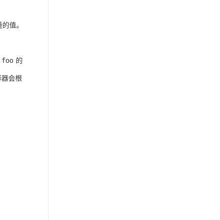
量的值。
个
的
foo
译器会根