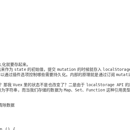
持久化就要存起来。
出来作为
的初始值，提交
的时候就存入
state
mutation
localStorag
以通过插件选项控制哪些需要持久化。内部的原理就是通过订阅
mutat
？那我
里的状态不是也改变了？二是由于
的
Vuex
localStorage API
换为字符串，而当我们存储的数据为
、
、
这种引用类
Map
Set
Function
清除数据