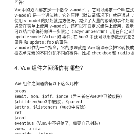
回答：
Vue中的双向绑定是一个指令
，它可以绑定一个响应式
v-model
是一个语法糖，它的原理（默认请情况下）就是通过
v-model
:
使用
的好处就是方便呀，减少了大量的繁琐的事件处理
v-model
通常在表单上使用
，还可以在自定义组件上使用，表示
v-model
可以结合修饰符做进一步限定（lazy/number/trim）,用
的 事件; 在 Vue3 中还可以用参数形
update:modelValue
属性 和
的事件。
update:foo
作为一个指令，它的原理就是 Vue 编译器会把它转换
v-model
据表单元素的不同分配不同的事件，比如
和
checkbox
radio
4. Vue 组件之间通信有哪些？
Vue 组件之间通信有以下这么几种：
props
、
、
、
（后三者在Vue3中已被废除）
$emit
$on
$off
$once
(Vue3中废除)
、
$children
$parent
、
（Vue3中废除）
$attrs
$listeners
ref
$root
（Vue3中不好使了，需要自己封装）
eventbus
、
vuex
pinia