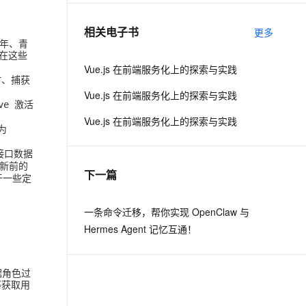
相关电子书
更多
息提取
与 AI 智能体进行实时音视频通话
年、青
从文本、图片、视频中提取结构化的属性信息
构建支持视频理解的 AI 音视频实时通话应用
在这些
Vue.js 在前端服务化上的探索与实践
时
、
捕获
t.diy 一步搞定创意建站
构建大模型应用的安全防护体系
Vue.js 在前端服务化上的探索与实践
通过自然语言交互简化开发流程,全栈开发支持
通过阿里云安全产品对 AI 应用进行安全防护
ive 激活
Vue.js 在前端服务化上的探索与实践
为
接口数据
新前的
下一篇
于一些定
一条命令迁移，帮你实现 OpenClaw 与
Hermes Agent 记忆互通！
据角色
过
等获取用