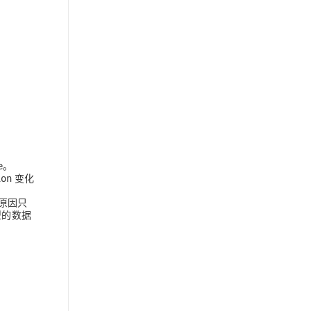
。
e
变化
ion
原因只
型的数据