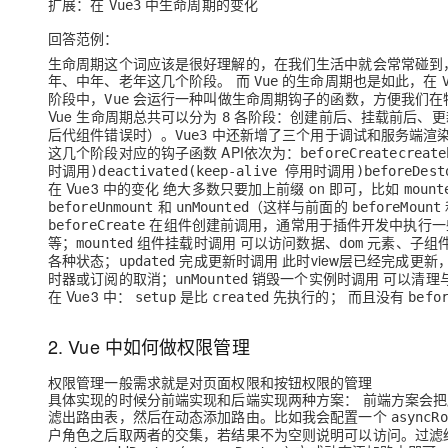
扩展：在
中生命周期的变化
Vue3
大模型解决方案
回答范例：
迁移与运维管理
快速部署 Dify，高效搭建 
生命周期这个词应该是很好理解的，在我们生活中就会常常碰到
年、中年、老年这几个阶段。 而
的生命周期也是如此，在
专有云
Vue
阶段中，
会运行一种叫做
生命周期钩子的函数
，方便我们在
Vue
Vue 生命周期总共可以分为
各阶段：
创建前后
、
挂载前后
、
更
10 分钟在聊天系统中增加
8
后代组件错误时
）。
中还新增了
三个用于调试和服务端渲
Vue3
这几个阶段对应的钩子函数 API依次为：
beforeCreate
create
时调用)
deactivated(keep-alive 停用时调用)
beforeDest
在 Vue3 中的变化 绝大多数只要加上前缀 on 即可，比如
mount
和
（这样与前面的
beforeUnmount
unMounted
beforeMount
在组件创建前调用，通常用于插件开发中执行一
beforeCreate
等；
组件挂载时调用 可以访问数据、
元素、子组
mounted
dom
各种状态；
完成更新时调用 此时view层已经完成更
updated
时器或订阅的取消；
销毁一个实例时调用 可以清理
unMounted
在 Vue3 中：
是比
先执行的
；
而且没有
setup
created
befo
2. Vue 中如何做权限管理
权限管理一般需求就是对页面权限和按钮权限的管理
具体实现的时候分前端实现和后端实现两种方案： 前端方案会
把
滤出路由表
，然后在
动态添加路由
。比如我会配置一个
asyncRo
户角色之后取两者的交集，若结果不为空则说明可以访问。过滤