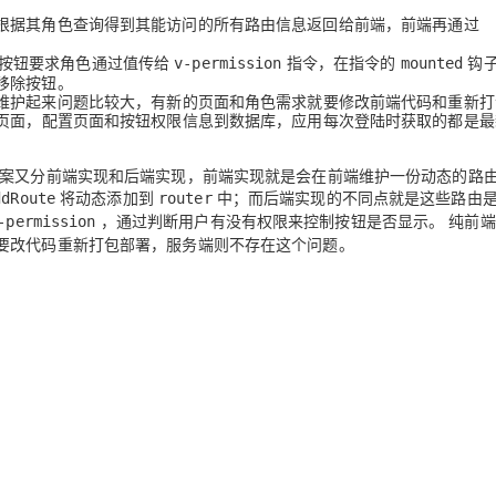
。
根据其角色查询得到其能访问的所有路由信息返回给前端，前端再通过
按钮要求角色通过值传给
指令，在指令的
钩
v-permission
mounted
移除按钮。
维护起来问题比较大
，有新的页面和角色需求就要修改前端代码和
重新打
页面，配置页面和按钮权限信息到数据库，应用每次登陆时获取的都是最
案又分前端实现和后端实现，前端实现就是会在前端维护一份动态的路
将动态添加到
中；而后端实现的不同点就是这些路由
ddRoute
router
，通过判断用户有没有权限来控制按钮是否显示。 纯前
-permission
要改代码重新打包部署，服务端则不存在这个问题。