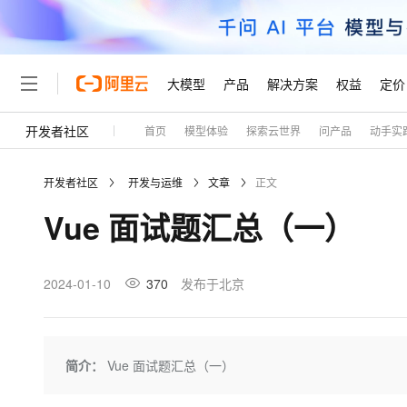
大模型
产品
解决方案
权益
定价
开发者社区
首页
模型体验
探索云世界
问产品
动手实
大模型
产品
解决方案
权益
定价
云市场
伙伴
服务
了解阿里云
精选产品
精选解决方案
普惠上云
产品定价
精选商城
成为销售伙伴
售前咨询
为什么选择阿里云
千问AI平台
开发者社区
开发与运维
文章
正文
了解云产品的定价详情
大模型服务平台百炼
睿译宝，AI翻译排版一
普惠上云 官方力荐
分销伙伴
在线服务
网站建设
什么是云计算
大
Vue 面试题汇总（一）
大模型服务与应用平台
上传文档即自动完成翻译和
云服务器38元/年起，超
咨询伙伴
多端小程序
技术领先
云上成本管理
售后服务
轻量应用服务器
GLM-5.2：长任务时代
官方推荐返现计划
大模型
精选产品
精选解决方案
Salesforce 国际版订阅
稳定可靠
管理和优化成本
推荐新用户得奖励，单订单
销售伙伴合作计划
2024-01-10
370
发布于北京
自助服务
友盟天域
安全合规
人工智能与机器学习
AI
文本生成
云数据库 RDS
Hermes Agent，打造
云工开物
无影生态合作计划
在线服务
观测云
分析师报告
自主进化，持久记忆，越用
高校专属算力普惠，学生认
计算
互联网应用开发
Qwen3.8-Max
HOT
Salesforce On Alibaba C
工单服务
Tuya 物联网平台阿里云
研究报告与白皮书
人工智能平台 PAI
快速拥有专属 OpenClaw
简介：
Vue 面试题汇总（一）
大模
Consulting Partner 合
大数据
容器
智能体时代全能旗舰模型
免费试用
短信专区
一站式AI开发、训练和推
蓝凌 OA
AI 大模型销售与服务生
现代化应用