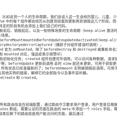
AI 应用
10分钟微调：让0.6B模型媲美235B模
多模态数据信
，比如谈到一个人的生命周期，我们会说人这一生会经历婴儿、儿童、少
型
依托云原生高可用架构,实现Dify私有化部署
中的每个组件都会经历从
创建
到
挂载
到
更新
再到
销毁
这几个阶段，而
Vue
用1%尺寸在特定领域达到大模型90%以上效果
特定的阶段有机会添加上我们自己的代码。
新前后
、
销毁前后
，以及一些特
殊场景的
生命周期（
激活
一个 AI 助手
超强辅助，Bol
keep-alive
染场景
。
即刻拥有 DeepSeek-R1 满血版
在企业官网、通讯软件中为客户提供 AI 客服
beforeMount
mounted
beforeUpdate
updated
activated(keep-al
多种方案随心选，轻松解锁专属 DeepSeek
。
ory
destoryed
errorCaptured（捕获子孙组件错误时调用）
变为
，除了
和
被重新命名
ed
onMounted
beforeDestroy
destroyed
和
对应，强迫症表示很赞🤣）
mounted
些初始化任务；
组件创建完毕调用，可以访问各种数据，请求
created
件等；
更新前调用 此时
层还未更新，可用于获取更
beforeUpdate
view
新，所有状态已经是最新的了；
实例被销毁前调用，可用
beforeUnmount
与其他实例的链接，解绑它的全部指令以及事件监听器。
和
。
reCreate
created
所有路由信息在前端配置
，通过路由守卫要求用户登录，用户登录后根
数组，需要认证的页面在路由的
中添加一个
字段，
utes
meta
roles
结束后剩下的路由就是用户能访问的页面，最后通过