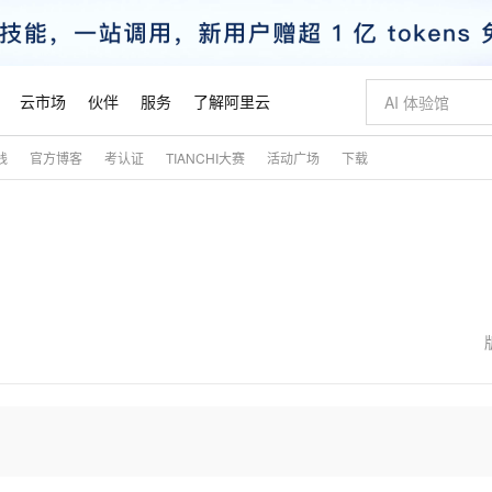
云市场
伙伴
服务
了解阿里云
践
官方博客
考认证
TIANCHI大赛
活动广场
下载
AI 特惠
数据与 API
成为产品伙伴
企业增值服务
最佳实践
价格计算器
AI 场景体
基础软件
产品伙伴合
阿里云认证
市场活动
配置报价
大模型
自助选配和估算价格
步到位
智启 AI 普惠权益
产品生态集成认证中心
企业支持计划
云上春晚
域名与网站
Qwen Audio：打造专属 AI 语音助手
千问官方 MaaS 平台，为开发者和 Agent 而生，新用户赠送 1 亿 + tokens 额度
一句话生成原生
AI Coding
阿里云Maa
2026 阿里云
云服务器 E
为企业打
数据集
Windows
大模型认证
模型
NEW
NEW
格式还原
值低价云产品抢先购
至高享 1亿+免费 tokens，加速 Al 应用落地
提供智能易用的域名与建站服务
Qwen-Audio-3.0-Realtime 端到端实时语音角色扮演
输入一句话想法,
智能编程，一键
安全可靠、
产品生态伙伴
专家技术服务
云上奥运之旅
弹性计算合作
阿里云中企出
手机三要素
宝塔 Linux
全部认证
价格优势
开源旗舰模型
即刻拥有 DeepSeek-V4-Pro
阿里云 OPC 创新助力计划
千问大模型
一键部署幻兽
AI 电商营销
对象存储 O
大模型
产品生态伙伴工作台
企业增值服务台
云栖战略参考
云存储合作计
云栖大会
身份实名认证
CentOS
训练营
推动算力普惠，释放技术红利
最高返9万
真正可用的 1M 上下文,一次完成代码全链路开发
快速构建应用程序和网站，即刻迈出上云第一步
轻松解锁专属 DeepSeek-V4-Pro
至高百万元 Token 补贴，加速一人公司成长
多元化、高性能、安全可靠的大模型服务
一键购买专属
从图文生成到
云上的中国
数据库合作计
活动全景
短信
Docker
图片和
自进化智能体
5 分钟轻松部署专属 QwenPaw
Token Plan 模型订阅计划
数字证书管理服务（原SSL证书）
高效搭建 AI
AI 广告创作
无影云电脑
企业成长
NEW
HOT
信息公告
看见新力量
云网络合作计
OCR 文字识别
JAVA
越聪明
证享300元代金券
全托管，含MySQL、PostgreSQL、SQL Server、MariaDB多引擎
Qwen3.8-Max 首发尝鲜，限时加量 10 倍，夜间低至2折
实现全站 HTTPS，呈现可信的 Web 访问
从聊天伙伴进化为能主动干活的本地数字员工
图文、视频一
随时随地安
魔搭 Mode
Kimi-K3
HappyHors
NEW
loud
服务实践
官网公告
金融模力时刻
Salesforce O
版
发票查验
全能环境
Claude Code + GStack 打造工程团队
千问办公，限时限量积分加倍
Qoder
低代码高效构
AI 建站
短信服务
型
NEW
作计划
Kimi 最新旗舰模型，长程编程与推理利器
让文字生成流
计划
创新中心
魔搭 ModelSc
健康状态
理服务
让AI从“聊天伙伴”进化为能干活的“数字员工”
安装技能 GStack，拥有专属 AI 工程团队
你的AI工作搭子，覆盖日常办公高频场景
面向真实软件的智能体编程平台
0 代码专业建
客户案例
天气预报查询
操作系统
态合作计划