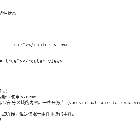
组件状态
写法）
更新时使用
v-memo
染少部分区域的内容。一些开源库（
/
vue-virtual-scroller
vue-vi
件监听器，但是仅限于组件本身的事件。
）