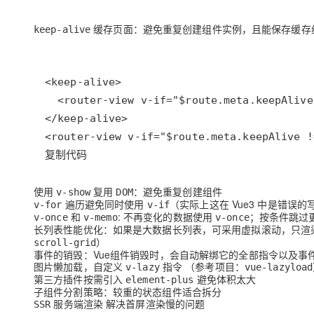
缓存页面：避免重复创建组件实例，且能保存缓存
keep-alive
复制代码
使用
复用
：避免重复创建组件
v-show
DOM
遍历避免同时使用
（实际上这在 Vue3 中是错误的
v-for
v-if
和
: 不再变化的数据使用
；按条件跳过
v-once
v-memo
v-once
长列表性能优化：如果是大数据长列表，可采用虚拟滚动，只渲
）
scroll-grid
事件的销毁：Vue组件销毁时，会自动解绑它的全部指令以及事
图片懒加载，自定义
指令 （参考项目：
v-lazy
vue-lazyload
第三方插件按需引入
避免体积太大
element-plus
子组件分割策略：较重的状态组件适合拆分
服务端渲染 解决首屏渲染慢的问题
SSR