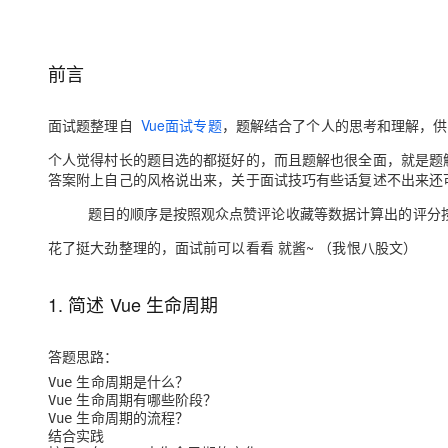
存储
天池大赛
Qwen3.7-Plus
云解析DNS
解决方案免费试用 新老
电子合同
最高领取价值200元试用
能看、能想、能动手的多模
安全
网络与CDN
AI 算法大赛
畅捷通
前言
大数据开发治理平台 Data
AI 产品 免费试用
网络
安全
云开发大赛
Qwen3-VL-Plus
Tableau 订阅
1亿+ 大模型 tokens 和 
可观测
入门学习赛
中间件
面试题整理自
Vue面试专题
，题解结合了个人的思考和理解，供
AI空中课堂在线直播课
云防火墙
140+云产品 免费试用
上云与迁云
个人觉得村长的题目选的都挺好的，而且题解也很全面，就是题
云原生的云上边界网络安全
产品新客免费试用，最长1
数据库
答案附上自己的风格说出来，关于面试技巧有些话复述不出来还
生态解决方案
大模型服务
企业出海
大模型ACA认证体验
大数据计算
题目的顺序是按照观众点赞评论收藏等数据计算出的评分
助力企业全员 AI 认知与能
行业生态解决方案
千问AI平台-Token Plan
政企业务
媒体服务
花了挺大劲整理的，面试前可以看看 就酱~
（我恨八股文）
开发者生态解决方案
企业服务与云通信
千问AI平台-模型体验
AI 开发和 AI 应用解决
1. 简述 Vue 生命周期
在线体验全尺寸、多种模态
域名与网站
答题思路：
Happy 系列大模型
终端用户计算
生命周期是什么？
Vue
生命周期有哪些阶段？
Vue
Serverless
生命周期的流程？
Vue
结合实践
开发工具