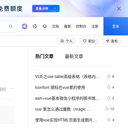
文档
备案
控制台
注册
登录
个人
积分
发布
验
作计划
器
AI 活动
专业服务
服务伙伴合作计划
开发者社区
加入我们
产品动态
服务平台百炼
阿里云 OPC 创新助力计划
热门文章
最新文章
一站式生成采购清单，支持单品或批量购买
可编辑精美 PPT 文稿
S产品伙伴计划（繁花）
峰会
CS
造的大模型服务与应用开发平台
Agency Agents：拥有专属领域专家
AI 生产力先锋
Al MaaS 服务伙伴赋能合作
域名
博文
Careers
PolarDB Agentic Database
至高可申请百万元
 轻松生成专业的 PPT
开启高性价比 AI 编程新体验
弹性可伸缩的云计算服务
先锋实践拓展 AI 生产力的边界
发布
多领域专家智能体,一键组建 AI 虚拟交付团队
Token 补贴，五大权
计划
海大会
伙伴信用分合作计划
商标
问答
社会招聘
VUE之vxe-table高级表格（表格内增
8
益加速 OPC 成功
帕鲁游戏服务器
SS
HappyHorse 打造一站式影视创作平台
飞天发布时刻
HOT
秒悟 Meoo CLI 支持一键部
划
备案
电子书
校园招聘
删改、导入、导出、自定义打印、列
联机服务器，轻松开启游戏
视频创作，一键激活电商全链路生产力
稳定、安全、高性价比、高性能的云存储服务
所见，即是所愿
署项目至阿里云账号
可视化编排打通从文字构思到成片全链路闭环
更多支持
iconfont 图标在vue里的使用
4
版权
设置隐藏显示等）用法
划
公司注册
镜像站
视频生成
语音识别与合成
 智能体与工作流应用
漫剧工坊：一站式动画创作平台
AI 实训营
Flink OSS 支持
ssm+vue基本微信小程序的图书馆座
2
合作伙伴培训与认证
划
上云迁移
站生成，高效打造优质广告素材
全接入的云上超级电脑
通过阿里云百炼高效搭建AI应用,助力高效开发
快速生产连贯的高质量长漫剧
从基础到进阶，Agent 创客手把手教你
AssumeRole 角色自定义
位管理系统
lScope
我要反馈
e-1.1-T2V
Qwen3-TTS-Flash
vue 里怎么通过魔数（magic 
10
查询合作伙伴
n Alibaba Cloud ISV 合作
代维服务
建企业门户网站
10 分钟搭建微信、支付宝小程序
百炼 Qwen3.7-Flash 系列模
number）去限制上传文件类型？
畅细腻的高质量视频
离线语音合成大模型，多语言方言自适应，低延迟高稳定
创新加速
使用vue实现HTML页面生成图片
ope
登录合作伙伴管理后台
4
我要建议
站，无忧落地极速上线
以可视化方式快速构建移动和 PC 门户网站
国内短信简单易用，安全可靠，秒级触达，全球覆盖200+国家和地区。
高效部署网站，快速应用到小程序
型发布
（上）