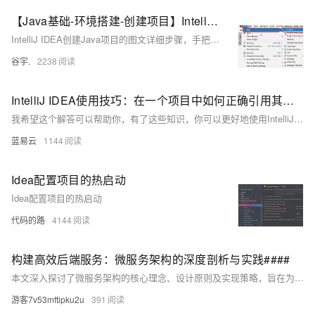
【Java基础-环境搭建-创建项目】IntelliJ IDEA创建Java项目的详细步骤
IntelliJ IDEA创建Java项目的图文详细步骤，手把手带你创建Java项目
谷宇.
2238
IntelliJ IDEA使用技巧：在一个项目中如何正确引用其他子模块。
我希望这个解答可以帮助你，有了这些知识，你可以更好地使用IntelliJ IDEA并轻松处理项目中的子模块。
蓝易云
1144
Idea配置项目的热启动
Idea配置项目的热启动
代码的路
4144
构建高效后端服务：微服务架构的深度剖析与实践####
本文深入探讨了微服务架构的核心理念、设计原则及实现策略，旨在为开发者提供一套系统化的方法论，助力其构建灵活、可扩展且易于维护的后端服务体系。通过案例分析与实战经验分享，揭示了微服务在提升开发效率、优化资源利用及增强系统稳定性方面的关键作用。文章首先概述了微服务架构的基本概念，随后详细阐述了其在后端开发中的应用优势与面临的挑战，最后结合具体实例，展示了如何从零开始规划并实施一个基于微服务的后端项目。 ####
游客7v53mftipku2u
391