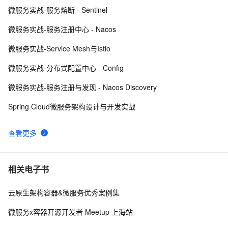
微服务实战-服务熔断 - Sentinel
Java学习之路005——Tomcat服务器环境搭建、
4
8
JavaWeb项目创建以及IDEA配置Tomcat环境教程
微服务实战-服务注册中心 - Nacos
IDEA中Push到Gitee报：Invocation failed Server 
4
9
微服务实战-Service Mesh与Istio
returned invalid Response. 
java.lang.RuntimeException: Inv
NetBeans、Eclipse 和 IDEA，哪个才是最优秀的Java 
4
10
微服务实战-分布式配置中心 - Config
IDE?
微服务实战-服务注册与发现 - Nacos Discovery
Spring Cloud微服务架构设计与开发实战
查看更多
相关电子书
云原生架构容器&微服务优秀案例集
微服务x容器开源开发者 Meetup 上海站