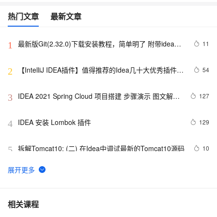
热门文章
最新文章
最新版Git(2.32.0)下载安装教程，简单明了 附带idea配
11
1
置
【IntelliJ IDEA插件】值得推荐的Idea几十大优秀插件、
54
2
神级超级牛逼插件推荐（自用，真的超级牛逼）（上）
IDEA 2021 Spring Cloud 项目搭建 步骤演示 图文解说 
127
3
(基础版)（二）
IDEA 安装 Lombok 插件
129
4
拆解Tomcat10: (二) 在Idea中调试最新的Tomcat10源码
10
5
IDEA + 通义灵码 AI 程序员：快速构建 DDD 后端工程模
14
6
板
IDEA上运行Flink任务
6
7
相关课程