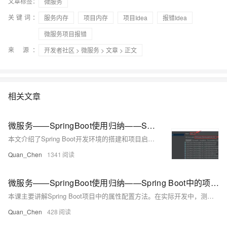
文章标签：
微服务
关键词：
服务内存
项目内存
项目Idea
报错Idea
微服务项目报错
来 源：
开发者社区
>
微服务
>
文章
> 正文
相关文章
微服务——SpringBoot使用归纳——Spring Boot开发环境搭建和项目启动
本文介绍了Spring Boot开发环境的搭建和项目启动流程。主要内容包括：jdk的配置（IDEA、STS/eclipse设置方法）、Spring Boot工程的构建方式（IDEA快速构建、官方构建工具start.spring.io使用）、maven配置（本地maven路径与阿里云镜像设置）以及编码配置（IDEA和eclipse中的编码设置）。通过这些步骤，帮助开发者顺利完成Spring Boot项目的初始化和运行准备。
Quan_Chen
1341
微服务——SpringBoot使用归纳——Spring Boot中的项目属性配置——少量配置信息的情形
本课主要讲解Spring Boot项目中的属性配置方法。在实际开发中，测试与生产环境的配置往往不同，因此不应将配置信息硬编码在代码中，而应使用配置文件管理，如`application.yml`。例如，在微服务架构下，可通过配置文件设置调用其他服务的地址（如订单服务端口8002），并利用`@Value`注解在代码中读取这些配置值。这种方式使项目更灵活，便于后续修改和维护。
Quan_Chen
428