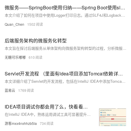
微服务——SpringBoot使用归纳——Spring Boot使用slf4j进行日志记录——使用Logger在项目中打印日志
本文介绍了如何在项目中使用Logger打印日志。通过SLF4J和Logback，可设置不同日志级别（如DEBUG、INFO、WARN、ERROR）并支持占位符输出动态信息。示例代码展示了日志在控制器中的应用，说明了日志配置对问题排查的重要性。附课程源码下载链接供实践参考。
Quan_Chen
1502
后端服务架构的微服务化转型
本文旨在探讨后端服务从单体架构向微服务架构转型的过程，分析微服务架构的优势和面临的挑战。文章首先介绍单体架构的局限性，然后详细阐述微服务架构的核心概念及其在现代软件开发中的应用。通过对比两种架构，指出微服务化转型的必要性和实施策略。最后，讨论了微服务架构实施过程中可能遇到的问题及解决方案。
无糖可乐嘟嘟
610
Servlet开发流程 （里面有Idea项目添加Tomcat依赖详细教程）
本文详细介绍了Servlet的开发流程，包括在IntelliJ IDEA中添加Tomcat依赖的详细教程。通过上述步骤，开发者可以快速搭建并运行一个基本的Servlet应用，理解并掌握Servlet的开发流程对于Java Web开发至关重要。希望本文能够帮助开发者顺利进行Servlet开发，提高工作效率。
蓝易云
1769
IDEA项目调试你都会用了么，快看看是否有你不知道的调试技巧
在IntelliJ IDEA中，熟练运用调试工具可显著提升开发效率。通过设置断点、单步执行、变量监控等功能，快速定位问题并优化代码性能。此外，掌握多线程调试、异常处理及远程调试技巧也至关重要。为提高效率，建议合理使用条件断点、快捷键与日志监控，同时不断学习总结经验。若觉得有用，别忘了点赞收藏！
游客mxx4nxhhzb5la
734