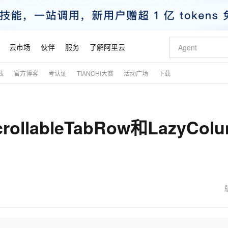
云市场
伙伴
服务
了解阿里云
践
官方博客
考认证
TIANCHI大赛
活动广场
下载
AI 特惠
数据与 API
成为产品伙伴
企业增值服务
最佳实践
价格计算器
AI 场景体
基础软件
产品伙伴合
阿里云认证
市场活动
配置报价
大模型
自助选配和估算价格
新方式
睿译宝，AI翻译排版一步到位
智启 AI 普惠权益
产品生态集成认证中心
企业支持计划
云上春晚
域名与网站
千问官方 MaaS 平台，为开发者和 Agent 而生，新用户赠送 1 亿 + tokens 额度
Qwen Aud
AI Coding
阿里云Maa
2026 阿里云
云服务器 E
为企业打
数据集
Windows
大模型认证
模型
NEW
NEW
rollableTabRow和LazyCol
交付可用成果
值低价云产品抢先购
上传文档即自动完成翻译和格式还原
至高享 1亿+免费 tokens，加速 Al 应用落地
提供智能易用的域名与建站服务
智能编程，一键
安全可靠、
产品生态伙伴
专家技术服务
云上奥运之旅
弹性计算合作
阿里云中企出
手机三要素
宝塔 Linux
全部认证
价格优势
有专属领域专家
GLM-5.2：长任务时代开源旗舰模型
阿里云 OPC 创新助力计划
千问大模型
即刻拥有 DeepS
AI 电商营销
对象存储 O
大模型
产品生态伙伴工作台
企业增值服务台
云栖战略参考
云存储合作计
云栖大会
身份实名认证
CentOS
训练营
推动算力普惠，释放技术红利
最高返9万
多领域专家智能体,一键组建 AI 虚拟交付团队
快速构建应用程序和网站，即刻迈出上云第一步
至高百万元 Token 补贴，加速一人公司成长
多元化、高性能、安全可靠的大模型服务
真正可用的 1M 上下文,一次完成代码全链路开发
轻松解锁专属 Dee
从图文生成到
云上的中国
数据库合作计
活动全景
短信
Docker
图片和
站式影视创作平台
Hermes Agent，打造自进化智能体
Token Plan 模型订阅计划
数字证书管理服务（原SSL证书）
5 分钟轻松部署
AI 广告创作
无影云电脑
企业成长
NEW
信息公告
看见新力量
云网络合作计
OCR 文字识别
JAVA
证享300元代金券
可视化编排打通从文字构思到成片全链路闭环
全托管，含MySQL、PostgreSQL、SQL Server、MariaDB多引擎
自主进化，持久记忆，越用越聪明
Qwen3.8-Max 首发尝鲜，限时加量 10 倍，夜间低至2折
实现全站HTTPS，呈现可信的WEB访问
图文、视频一
随时随地安
魔搭 Mode
Kimi-K3
HappyHors
NEW
loud
服务实践
官网公告
金融模力时刻
Salesforce O
版
发票查验
全能环境
Claude Code + GStack 打造工程团队
千问办公，限时限量积分加倍
Qoder
低代码高效构
AI 建站
短信服务
型
NEW
作计划
Kimi 最新旗舰模型，长程编程与推理利器
让文字生成流
计划
创新中心
魔搭 ModelSc
健康状态
理服务
让AI从“聊天伙伴”进化为能干活的“数字员工”
安装技能 GStack，拥有专属 AI 工程团队
你的AI工作搭子，覆盖日常办公高频场景
面向真实软件的智能体编程平台
0 代码专业建
客户案例
天气预报查询
操作系统
态合作计划