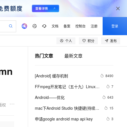
文档
备案
控制台
注册
登录
个人
积分
发布
验
作计划
器
AI 活动
专业服务
服务伙伴合作计划
开发者社区
加入我们
产品动态
服务平台百炼
阿里云 OPC 创新助力计划
热门文章
最新文章
一站式生成采购清单，支持单品或批量购买
io：打造专属 AI 语音助手
S产品伙伴计划（繁花）
峰会
CS
造的大模型服务与应用开发平台
一句话生成原生可编辑精美 PPT 文稿
AI 生产力先锋
Al MaaS 服务伙伴赋能合作
域名
博文
Careers
至高可申请百万元
Qwen3.8-Max 模型上线
umn
开启高性价比 AI 编程新体验
弹性可伸缩的云计算服务
Qwen-Audio-3.0-Realtime 端到端实时语音角色扮演
输入一句话想法, 轻松生成专业的 PPT
先锋实践拓展 AI 生产力的边界
Token 补贴，五大权
计划
海大会
伙伴信用分合作计划
商标
问答
社会招聘
[Android] 缓存机制
8490
益加速 OPC 成功
eek-V4-Pro
SS
一键部署幻兽帕鲁游戏服务器
飞天发布时刻
HOT
Open Search 向量检索版支
划
备案
电子书
校园招聘
pSeek-V4-Pro
视频创作，一键激活电商全链路生产力
稳定、安全、高性价比、高性能的云存储服务
一键购买专属联机服务器，轻松开启游戏
所见，即是所愿
持视频检索 Pipeline 功能
更多支持
FFmpeg开发笔记（五十九）Linux编
7
划
公司注册
镜像站
视频生成
语音识别与合成
译ijkplayer的Android平台so库
专属 QwenPaw
漫剧工坊：一站式动画创作平台
AI 实训营
HOT
应用身份服务 (IDaaS)
Android——优化
643
合作伙伴培训与认证
划
上云迁移
站生成，高效打造优质广告素材
全接入的云上超级电脑
从聊天伙伴进化为能主动干活的本地数字员工
快速生产连贯的高质量长漫剧
从基础到进阶，Agent 创客手把手教你
OpenClaw 管理能力上线
版权
lScope
我要反馈
e-1.1-T2V
Qwen3-TTS-Flash
mac下Android Studio 快捷键(持续更
15
查询合作伙伴
n Alibaba Cloud ISV 合作
代维服务
建企业门户网站
10 分钟搭建微信、支付宝小程序
MaxCompute MaxFrame 提
新)
畅细腻的高质量视频
离线语音合成大模型，多语言方言自适应，低延迟高稳定
创新加速
申请google android map api key
ope
登录合作伙伴管理后台
3
我要建议
站，无忧落地极速上线
以可视化方式快速构建移动和 PC 门户网站
国内短信简单易用，安全可靠，秒级触达，全球覆盖200+国家和地区。
高效部署网站，快速应用到小程序
供自动弹性内存功能