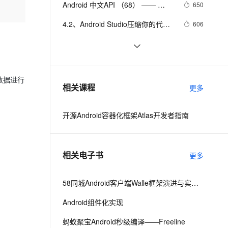
安全
Android 中文API （68） —— 
我要投诉
e-1.1-I2V
Cosyvoice-V3-Flash
650
PolarDB
上云场景组合购
Milvus 弹性伸缩功能新增节
伴
BluetoothClass.Service
漫剧创作，剧本、分镜、视频高效生成
100%兼容MySQL、PostgreSQL，兼容Oracle，支持集中和分布式
覆盖90%+业务场景，专享组合折扣价
点支持范围
畅自然，细节丰富
高表现力语音合成大模型，语音克隆听感自然
VPN
4.2、Android Studio压缩你的代码
606
和资源
ernetes 版 ACK
云聚AI 严选权益
AI 原生数据库服务发布
SSL 证书
【Android  学习】小知识
593
2V
Fun-ASR
，一键激活高效办公新体验
理容器应用的 K8s 服务
精选AI产品，从模型到应用全链提效
Agent 数据网关
Notification的新旧用法
文戏情感细腻自然，动作戏激烈拳拳到肉，实现更强表演能力
支持中英文自由切换，具备更强的噪声鲁棒性
堡垒机
Android4: Write Storage权限问题
510
AI 用量加速计划
云原生数据库 PolarDB
防火墙
数据进行
、识别商机，让客服更高效、服务更出色。
Android系统如何管理自己内存的？
新老同享，达量后返
Agentic Database 发布
8
相关课程
更多
主机安全
应用
开源Android容器化框架Atlas开发者指南
千问办公
NEW
AI 应用及服务市场
的智能体编程平台
一站式AI生产力平台
AI 应用
伶鹊
相关电子书
更多
企业级人与Agent协作平台，接入和调度多个数字员工
智能客服平台，对话机器人、对话分析、智能外呼
大模型
大模型服务平台百炼 - 全妙
58同城Android客户端Walle框架演进与实践之路
自然语言处理
应用创作平台
多模态内容创作工具，已接入 DeepSeek
Android组件化实现
数据标注
机器学习
蚂蚁聚宝Android秒级编译——Freeline