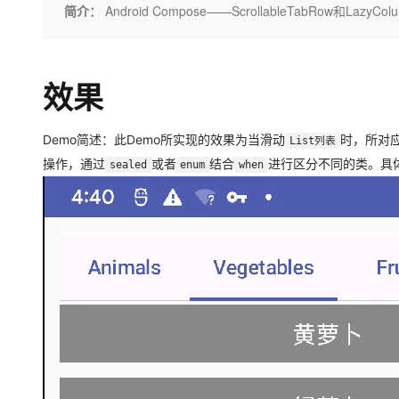
存储
天池大赛
Qwen3.7-Plus
简介：
Android Compose——ScrollableTabRow和LazyC
云解析DNS
解决方案免费试用 新老
电子合同
最高领取价值200元试用
能看、能想、能动手的多模
安全
网络与CDN
AI 算法大赛
畅捷通
大数据开发治理平台 Data
AI 产品 免费试用
网络
安全
云开发大赛
Qwen3-VL-Plus
Tableau 订阅
效果
1亿+ 大模型 tokens 和 
可观测
入门学习赛
中间件
AI空中课堂在线直播课
云防火墙
140+云产品 免费试用
Demo简述：此Demo所实现的效果为当滑动
上云与迁云
时，所对
云原生的云上边界网络安全
产品新客免费试用，最长1
List列表
数据库
生态解决方案
操作，通过
或者
结合
进行区分不同的类。具
sealed
enum
when
大模型服务
企业出海
大模型ACA认证体验
大数据计算
助力企业全员 AI 认知与能
行业生态解决方案
千问AI平台-Token Plan
政企业务
媒体服务
开发者生态解决方案
企业服务与云通信
千问AI平台-模型体验
AI 开发和 AI 应用解决
在线体验全尺寸、多种模态
域名与网站
Happy 系列大模型
终端用户计算
Serverless
开发工具