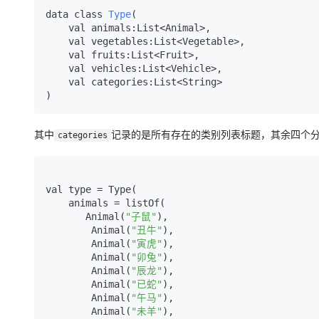
data class 
Type
(

    val animals:List<Animal>,

    val vegetables:List<Vegetable>,

    val fruits:List<Fruit>,

    val vehicles:List<Vehicle>,

    val categories:List<String>

)
其中
记录的是所有存在的类别列表标题，其余四个
categories
val type = Type(

    animals = listOf(

       Animal(
"子鼠"
),

        Animal(
"丑牛"
),

        Animal(
"寅虎"
),

        Animal(
"卯兔"
),

        Animal(
"辰龙"
),

        Animal(
"已蛇"
),

        Animal(
"午马"
),

        Animal(
"未羊"
),
