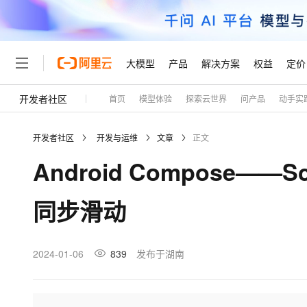
大模型
产品
解决方案
权益
定价
开发者社区
首页
模型体验
探索云世界
问产品
动手实
大模型
产品
解决方案
权益
定价
云市场
伙伴
服务
了解阿里云
精选产品
精选解决方案
普惠上云
产品定价
精选商城
成为销售伙伴
售前咨询
为什么选择阿里云
千问AI平台
开发者社区
开发与运维
文章
正文
了解云产品的定价详情
大模型服务平台百炼
千问办公，解锁你的工作
普惠上云 官方力荐
分销伙伴
在线服务
网站建设
什么是云计算
大
Android Compose——Sc
大模型服务与应用平台
企业级Agent产品，直接
云服务器38元/年起，超
咨询伙伴
多端小程序
技术领先
云上成本管理
售后服务
轻量应用服务器
Agency Agents：拥
官方推荐返现计划
大模型
精选产品
精选解决方案
Salesforce 国际版订阅
稳定可靠
同步滑动
管理和优化成本
推荐新用户得奖励，单订单
销售伙伴合作计划
自助服务
友盟天域
安全合规
人工智能与机器学习
AI
文本生成
云数据库 RDS
HappyHorse 打造一
云工开物
无影生态合作计划
在线服务
观测云
分析师报告
高校专属算力普惠，学生认
计算
互联网应用开发
2024-01-06
839
发布于湖南
Qwen3.8-Max
HOT
Salesforce On Alibaba C
工单服务
Tuya 物联网平台阿里云
研究报告与白皮书
人工智能平台 PAI
快速拥有专属 OpenClaw
大模
Consulting Partner 合
大数据
容器
智能体时代全能旗舰模型
免费试用
短信专区
一站式AI开发、训练和推
蓝凌 OA
AI 大模型销售与服务生
现代化应用