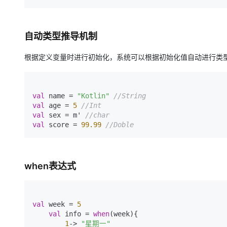
自动类型推导机制
根据定义变量时进行初始化，系统可以根据初始化值自动进行类
val
 name 
=
"Kotlin"
//String
val
 age 
=
5
//Int
val
 sex 
=
 m' 
//char
val
 score 
=
99.99
//Doble
when表达式
val
 week = 
5
val
 info = 
when
(week){

1
-> 
"星期一"