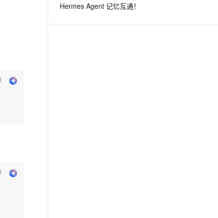
Hermes Agent 记忆互通！
息提取
与 AI 智能体进行实时音视频通话
从文本、图片、视频中提取结构化的属性信息
构建支持视频理解的 AI 音视频实时通话应用
t.diy 一步搞定创意建站
构建大模型应用的安全防护体系
通过自然语言交互简化开发流程,全栈开发支持
通过阿里云安全产品对 AI 应用进行安全防护