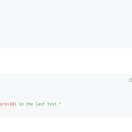
ore+
10
}
 in the last test."