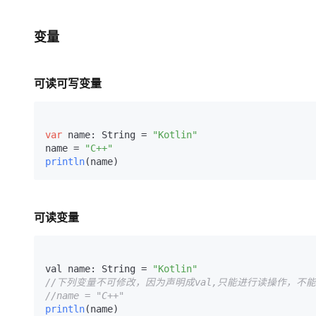
大模型解决方案
迁移与运维管理
变量
快速部署 Dify，高效搭建 
专有云
10 分钟在聊天系统中增加
可读可写变量
var
 name: String = 
"Kotlin"
name = 
"C++"
println
(name)
可读变量
val name: String = 
"Kotlin"
//下列变量不可修改，因为声明成val,只能进行读操作，不
//name = "C++" 
println
(name)