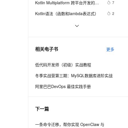
安全
Kotlin Multiplatform 跨平台开发的优
我要投诉
e-1.1-I2V
Cosyvoice-V3-Flash
7
PolarDB
上云场景组合购
Milvus 弹性伸缩功能新增节
伴
化策略与实践
漫剧创作，剧本、分镜、视频高效生成
100%兼容MySQL、PostgreSQL，兼容Oracle，支持集中和分布式
覆盖90%+业务场景，专享组合折扣价
点支持范围
畅自然，细节丰富
高表现力语音合成大模型，语音克隆听感自然
VPN
Kotlin语法（函数和lambda表达式）
2
ernetes 版 ACK
云聚AI 严选权益
AI 原生数据库服务发布
SSL 证书
Android面试题之Kotlin协程到底是什
16
2V
Fun-ASR
，一键激活高效办公新体验
理容器应用的 K8s 服务
精选AI产品，从模型到应用全链提效
Agent 数据网关
么？它是线程吗？
文戏情感细腻自然，动作戏激烈拳拳到肉，实现更强表演能力
支持中英文自由切换，具备更强的噪声鲁棒性
堡垒机
【错误记录】Kotlin 编译报错 ( Only 
12
AI 用量加速计划
云原生数据库 PolarDB
safe (?.) or non-null asserted (!!.) 
防火墙
、识别商机，让客服更高效、服务更出色。
kotlin查看编译后的Java代码
新老同享，达量后返
Agentic Database 发布
3
相关电子书
calls are allowed on a nullable ... )
更多
主机安全
应用
低代码开发师（初级）实战教程
千问办公
NEW
AI 应用及服务市场
的智能体编程平台
一站式AI生产力平台
冬季实战营第三期：MySQL数据库进阶实战
AI 应用
伶鹊
阿里巴巴DevOps 最佳实践手册
企业级人与Agent协作平台，接入和调度多个数字员工
智能客服平台，对话机器人、对话分析、智能外呼
大模型
大模型服务平台百炼 - 全妙
自然语言处理
下一篇
应用创作平台
多模态内容创作工具，已接入 DeepSeek
数据标注
机器学习
一条命令迁移，帮你实现 OpenClaw 与