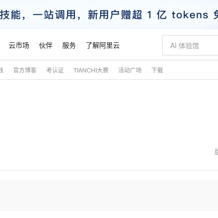
云市场
伙伴
服务
了解阿里云
践
官方博客
考认证
TIANCHI大赛
活动广场
下载
AI 特惠
数据与 API
成为产品伙伴
企业增值服务
最佳实践
价格计算器
AI 场景体
基础软件
产品伙伴合
阿里云认证
市场活动
配置报价
大模型
自助选配和估算价格
新方式
睿译宝，AI翻译排版一步到位
智启 AI 普惠权益
产品生态集成认证中心
企业支持计划
云上春晚
域名与网站
千问官方 MaaS 平台，为开发者和 Agent 而生，新用户赠送 1 亿 + tokens 额度
Qwen Aud
AI Coding
阿里云Maa
2026 阿里云
云服务器 E
为企业打
数据集
Windows
大模型认证
模型
NEW
NEW
交付可用成果
值低价云产品抢先购
上传文档即自动完成翻译和格式还原
至高享 1亿+免费 tokens，加速 Al 应用落地
提供智能易用的域名与建站服务
智能编程，一键
安全可靠、
产品生态伙伴
专家技术服务
云上奥运之旅
弹性计算合作
阿里云中企出
手机三要素
宝塔 Linux
全部认证
价格优势
有专属领域专家
GLM-5.2：长任务时代开源旗舰模型
阿里云 OPC 创新助力计划
千问大模型
即刻拥有 DeepS
AI 电商营销
对象存储 O
大模型
产品生态伙伴工作台
企业增值服务台
云栖战略参考
云存储合作计
云栖大会
身份实名认证
CentOS
训练营
推动算力普惠，释放技术红利
最高返9万
多领域专家智能体,一键组建 AI 虚拟交付团队
快速构建应用程序和网站，即刻迈出上云第一步
至高百万元 Token 补贴，加速一人公司成长
多元化、高性能、安全可靠的大模型服务
真正可用的 1M 上下文,一次完成代码全链路开发
轻松解锁专属 Dee
从图文生成到
云上的中国
数据库合作计
活动全景
短信
Docker
图片和
站式影视创作平台
Hermes Agent，打造自进化智能体
Token Plan 模型订阅计划
数字证书管理服务（原SSL证书）
5 分钟轻松部署
AI 广告创作
无影云电脑
企业成长
NEW
信息公告
看见新力量
云网络合作计
OCR 文字识别
JAVA
证享300元代金券
可视化编排打通从文字构思到成片全链路闭环
全托管，含MySQL、PostgreSQL、SQL Server、MariaDB多引擎
自主进化，持久记忆，越用越聪明
Qwen3.8-Max 首发尝鲜，限时加量 10 倍，夜间低至2折
实现全站HTTPS，呈现可信的WEB访问
图文、视频一
随时随地安
魔搭 Mode
Kimi-K3
HappyHors
NEW
loud
服务实践
官网公告
金融模力时刻
Salesforce O
版
发票查验
全能环境
Claude Code + GStack 打造工程团队
千问办公，限时限量积分加倍
Qoder
低代码高效构
AI 建站
短信服务
型
NEW
作计划
Kimi 最新旗舰模型，长程编程与推理利器
让文字生成流
计划
创新中心
魔搭 ModelSc
健康状态
理服务
让AI从“聊天伙伴”进化为能干活的“数字员工”
安装技能 GStack，拥有专属 AI 工程团队
你的AI工作搭子，覆盖日常办公高频场景
面向真实软件的智能体编程平台
0 代码专业建
客户案例
天气预报查询
操作系统
态合作计划