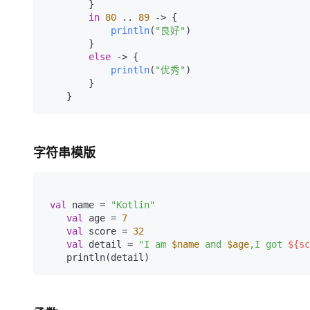
        }

in
80
 .. 
89
 -> {

println
(
"良好"
)
        }

else
 -> {

println
(
"优秀"
)
        }

    }
字符串模版
val
 name = 
"Kotlin"
val
 age = 
7
val
 score = 
32
val
 detail = 
"I am 
$name
 and 
$age
,I got 
${sc
    println(detail)