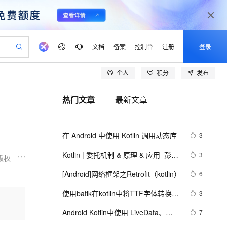
文档
备案
控制台
注册
登录
个人
积分
发布
验
作计划
器
AI 活动
专业服务
服务伙伴合作计划
开发者社区
加入我们
产品动态
服务平台百炼
阿里云 OPC 创新助力计划
热门文章
最新文章
一站式生成采购清单，支持单品或批量购买
io：打造专属 AI 语音助手
S产品伙伴计划（繁花）
峰会
CS
造的大模型服务与应用开发平台
一句话生成原生可编辑精美 PPT 文稿
AI 生产力先锋
Al MaaS 服务伙伴赋能合作
域名
博文
Careers
至高可申请百万元
Qwen3.8-Max 模型上线
开启高性价比 AI 编程新体验
弹性可伸缩的云计算服务
Qwen-Audio-3.0-Realtime 端到端实时语音角色扮演
输入一句话想法, 轻松生成专业的 PPT
先锋实践拓展 AI 生产力的边界
Token 补贴，五大权
计划
海大会
伙伴信用分合作计划
商标
问答
社会招聘
在 Android 中使用 Kotlin 调用动态库
3
益加速 OPC 成功
eek-V4-Pro
SS
一键部署幻兽帕鲁游戏服务器
飞天发布时刻
HOT
Open Search 向量检索版支
划
备案
电子书
校园招聘
pSeek-V4-Pro
视频创作，一键激活电商全链路生产力
稳定、安全、高性价比、高性能的云存储服务
一键购买专属联机服务器，轻松开启游戏
所见，即是所愿
持视频检索 Pipeline 功能
更多支持
Kotlin | 委托机制 & 原理 & 应用  彭旭
3
版权
划
公司注册
镜像站
视频生成
语音识别与合成
锐
专属 QwenPaw
漫剧工坊：一站式动画创作平台
AI 实训营
HOT
应用身份服务 (IDaaS)
[Android]网络框架之Retrofit（kotlin）
6
合作伙伴培训与认证
划
上云迁移
站生成，高效打造优质广告素材
全接入的云上超级电脑
从聊天伙伴进化为能主动干活的本地数字员工
快速生产连贯的高质量长漫剧
从基础到进阶，Agent 创客手把手教你
OpenClaw 管理能力上线
lScope
我要反馈
e-1.1-T2V
Qwen3-TTS-Flash
使用batik在kotlin中将TTF字体转换为
3
查询合作伙伴
n Alibaba Cloud ISV 合作
代维服务
建企业门户网站
10 分钟搭建微信、支付宝小程序
MaxCompute MaxFrame 提
SVG图像
畅细腻的高质量视频
离线语音合成大模型，多语言方言自适应，低延迟高稳定
创新加速
Android Kotlin中使用 LiveData、
ope
登录合作伙伴管理后台
7
我要建议
站，无忧落地极速上线
以可视化方式快速构建移动和 PC 门户网站
国内短信简单易用，安全可靠，秒级触达，全球覆盖200+国家和地区。
高效部署网站，快速应用到小程序
供自动弹性内存功能
ViewModel快速实现MVVM模式