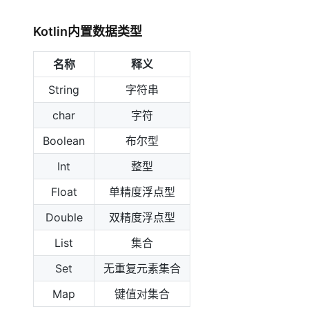
存储
天池大赛
Qwen3.7-Plus
云解析DNS
解决方案免费试用 新老
电子合同
最高领取价值200元试用
能看、能想、能动手的多模
安全
网络与CDN
Kotlin内置数据类型
AI 算法大赛
畅捷通
大数据开发治理平台 Data
AI 产品 免费试用
网络
安全
云开发大赛
Qwen3-VL-Plus
Tableau 订阅
名称
释义
1亿+ 大模型 tokens 和 
可观测
入门学习赛
中间件
AI空中课堂在线直播课
String
字符串
云防火墙
140+云产品 免费试用
上云与迁云
云原生的云上边界网络安全
产品新客免费试用，最长1
数据库
char
字符
生态解决方案
大模型服务
企业出海
大模型ACA认证体验
Boolean
布尔型
大数据计算
助力企业全员 AI 认知与能
行业生态解决方案
千问AI平台-Token Plan
政企业务
Int
整型
媒体服务
开发者生态解决方案
Float
单精度浮点型
企业服务与云通信
千问AI平台-模型体验
AI 开发和 AI 应用解决
Double
双精度浮点型
在线体验全尺寸、多种模态
域名与网站
List
集合
Happy 系列大模型
终端用户计算
Set
无重复元素集合
Serverless
Map
键值对集合
开发工具