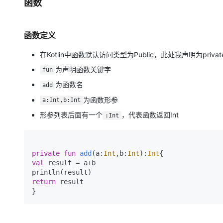
函数
函数定义
在Kotlin中函数默认访问类型为Public，此处我声明为privat
为声明函数关键字
fun
为函数名
add
为函数形参
a:Int,b:Int
形参列表后面有一个
，代表函数返回Int
:Int
private
fun
add
(a:
Int
,b:
Int
)
:
Int
val
 result = a+b

return
 result

}