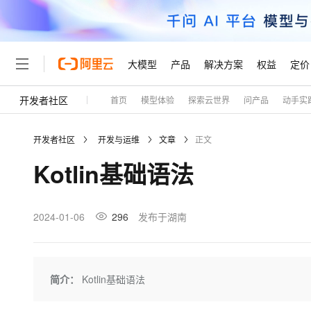
大模型
产品
解决方案
权益
定价
开发者社区
首页
模型体验
探索云世界
问产品
动手实
大模型
产品
解决方案
权益
定价
云市场
伙伴
服务
了解阿里云
精选产品
精选解决方案
普惠上云
产品定价
精选商城
成为销售伙伴
售前咨询
为什么选择阿里云
千问AI平台
开发者社区
开发与运维
文章
正文
了解云产品的定价详情
大模型服务平台百炼
千问办公，解锁你的工作
普惠上云 官方力荐
分销伙伴
在线服务
网站建设
什么是云计算
大
Kotlin基础语法
大模型服务与应用平台
企业级Agent产品，直接
云服务器38元/年起，超
咨询伙伴
多端小程序
技术领先
云上成本管理
售后服务
轻量应用服务器
Agency Agents：拥
官方推荐返现计划
大模型
精选产品
精选解决方案
Salesforce 国际版订阅
稳定可靠
管理和优化成本
推荐新用户得奖励，单订单
销售伙伴合作计划
2024-01-06
296
发布于湖南
自助服务
友盟天域
安全合规
人工智能与机器学习
AI
文本生成
云数据库 RDS
HappyHorse 打造一
云工开物
无影生态合作计划
在线服务
观测云
分析师报告
高校专属算力普惠，学生认
计算
互联网应用开发
Qwen3.8-Max
HOT
Salesforce On Alibaba C
工单服务
Tuya 物联网平台阿里云
研究报告与白皮书
人工智能平台 PAI
快速拥有专属 OpenClaw
简介：
Kotlin基础语法
大模
Consulting Partner 合
大数据
容器
智能体时代全能旗舰模型
免费试用
短信专区
一站式AI开发、训练和推
蓝凌 OA
AI 大模型销售与服务生
现代化应用