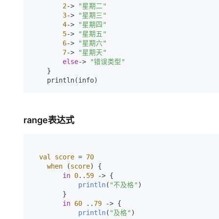
2
-> 
"星期二"
3
-> 
"星期三"
4
-> 
"星期四"
5
-> 
"星期五"
6
-> 
"星期六"
7
-> 
"星期天"
else
-> 
"错误类型"
    }

    println(info)
range表达式
val
score
 = 
70
when
 (
score
) {

in
0
..
59
 -> {

println
(
"不及格"
)
        }

in
60
 ..
79
 -> {

println
(
"及格"
)