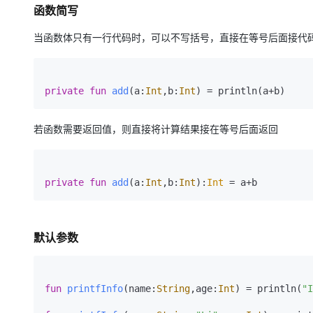
函数简写
当函数体只有一行代码时，可以不写括号，直接在等号后面接代
private
fun
add
(a:
Int
,b:
Int
)
 = println(a+b)
若函数需要返回值，则直接将计算结果接在等号后面返回
private
fun
add
(a:
Int
,b:
Int
)
:
Int
 = a+b
默认参数
fun
printfInfo
(name:
String
,age:
Int
)
 = println(
"I