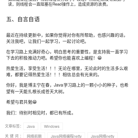
读，则线程会一直阻塞在Read操作上，造成资源的浪费。
五、自言自语
最近在持续更新中，如果你觉得对你有所帮助，也感兴趣的话，
关注我吧，让我们一起学习，一起讨论吧。
在学习路上充满好奇心，明白思考的重要性，是支持我一直学习
下去的积极推动力吧
。希望你也能喜欢上编程！😁
热爱生活，享受生活！！！无论在哪里，无论此时的生活多么艰
难，都要记得热爱生活！！！相信总会有光来的。
你好，我是博主
，Java学习路上的一颗小小的种子，也希
宁在春
望有一天能扎根长成苍天大树。
希望
😁
与君共勉
我们：待别时相见时，都已有所成
。
文章标签：
Java
Windows
关键词：
网络前期
Java网络编程netty
Java网络netty