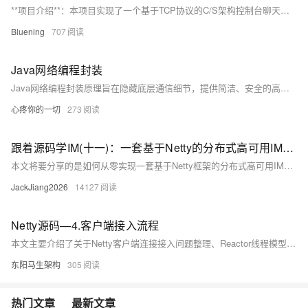
**项目介绍**：本项目实现了一个基于TCP协议的C/S架构控制台聊天室，支持局域网内多客户端同时聊天。用户需注册并登录，用户名唯一，密码格式为字母开头加纯数字。登录后可实时聊天，服务端负责验证用户信息并转发消息。 **项目亮点**： - **C/S架构**：客户端与服务端通过TCP连接通信。 - **多线程**：采用多线程处理多个客户端的并发请求，确保实时交互。 - **IO流**：使用BufferedReader和BufferedWriter进行数据传输，确保高效稳定的通信。 - **线程安全**：通过同步代码块和锁机制保证共享数据的安全性。
Bluening
707
Java网络编程封装
Java网络编程封装原理旨在隐藏底层通信细节，提供简洁、安全的高层接口。通过简化开发、提高安全性和增强可维护性，封装使开发者能更高效地进行网络应用开发。常见的封装层次包括套接字层（如Socket和ServerSocket类），以及更高层次的HTTP请求封装（如RestTemplate）。示例代码展示了如何使用RestTemplate简化HTTP请求的发送与处理，确保代码清晰易维护。
心疼你的一切
273
跟着源码学IM(十一)：一套基于Netty的分布式高可用IM详细设计与实现(有源码)
本文将要分享的是如何从零实现一套基于Netty框架的分布式高可用IM系统，它将支持长连接网关管理、单聊、群聊、聊天记录查询、离线消息存储、消息推送、心跳、分布式唯一ID、红包、消息同步等功能，并且还支持集群部署。
JackJiang2026
14127
Netty源码—4.客户端接入流程
本文主要介绍了关于Netty客户端连接接入问题整理、Reactor线程模型和服务端启动流程、Netty新连接接入的整体处理逻辑、新连接接入之检测新连接、新连接接入之创建NioSocketChannel、新连接接入之绑定NioEventLoop线程、新连接接入之注册Selector和注册读事件、注册Reactor线程总结、新连接接入总结
东阳马生架构
305
热门文章
最新文章