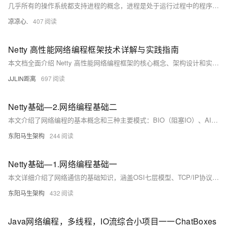
几乎所有的操作系统都支持进程的概念，进程是处于运行过程中的程序，并且具有一定的独立功能，进程是系统进行资源分配和调度的一个独立单位一般而言，进程包含如下三个特征。独立性动态性并发性。
凉凉心.
407
Netty 高性能网络编程框架技术详解与实践指南
本文档全面介绍 Netty 高性能网络编程框架的核心概念、架构设计和实践应用。作为 Java 领域最优秀的 NIO 框架之一，Netty 提供了异步事件驱动的网络应用程序框架，用于快速开发可维护的高性能协议服务器和客户端。本文将深入探讨其 Reactor 模型、ChannelPipeline、编解码器、内存管理等核心机制，帮助开发者构建高性能的网络应用系统。
JJLIN距离
697
Netty基础—2.网络编程基础二
本文介绍了网络编程的基本概念和三种主要模式：BIO（阻塞IO）、AIO（异步IO）和NIO（非阻塞IO）。BIO模型通过为每个客户端连接创建一个线程来处理请求，适合客户端较少的情况，但在高并发下性能较差。AIO模型通过异步IO操作，允许操作系统处理IO，适合高并发场景，但编码复杂且Linux支持有限。NIO模型通过Selector实现多路复用，适合高并发且性能要求高的场景。文章还详细介绍了NIO中的Buffer、Selector、Channel等核心组件，并提供了NIO的实战开发流程和代码示例。
东阳马生架构
244
Netty基础—1.网络编程基础一
本文详细介绍了网络通信的基础知识，涵盖OSI七层模型、TCP/IP协议族及其实现细节。首先解释了OSI模型各层功能，如物理层负责数据通路建立与传输，数据链路层提供无差错传输等。接着探讨了TCP/IP协议，包括TCP和UDP的特点、三次握手与四次挥手过程，以及如何通过确认应答和序列号确保数据可靠性。还分析了HTTP请求的传输流程和报文结构，并讨论了短连接与长连接概念。 此外，解析了Linux下的IO模型，包括阻塞IO、非阻塞IO、IO复用（select/poll/epoll）、信号驱动IO和异步IO的特点与区别，强调了epoll在高并发场景下的优势及其水平触发和边缘触发两种工作模式。
东阳马生架构
432
Java网络编程，多线程，IO流综合小项目一一ChatBoxes