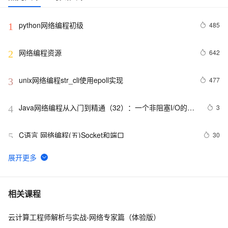
python网络编程初级
485
1
网络编程资源
642
2
unix网络编程str_cli使用epoll实现
477
3
Java网络编程从入门到精通（32）：一个非阻塞I/O的例
3
4
子
C语言 网络编程(五)Socket和端口
30
5
Java：网络编程之登陆服务器
5
6
网络编程入门如此简单(四)：一文搞懂localhost和
4
7
相关课程
127.0.0.1
云计算工程师解析与实战-网络专家篇（体验版）
C#网络编程(订立协议和发送文件)  - Part.4
4
8