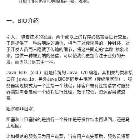
在终于到Java IO网络编程啦，难啊。
一、BIO介绍
引入： 随着技术的发展，两个或以上的程序必然需要进行交互，
于是提供了一种端到端的通信，相当于对传输层的一种封装，对
于开发人员而言隐藏了传输的细节，将这些固定的“套路”抽象出
来，提供一种端到端的通信，可以使我们更加专注于业务的开
发。而BIO只是其中一种。
（old ）就是传统的
编程，其相关的类和接
Java BIO
Java I/O
口在
，另外Java BIO是同步并阻塞（传统阻塞型），服
java.io
务器实现模式为一个连接一个线程，即客户端有连接请求时服务
器端就需要启动一个线程进行处理。效率较低，资源容易被浪
费。
阻塞和非阻塞
：
阻塞和非阻塞指的是执行一个操作是等操作结束再返回，还是马
上返回。
比如餐馆的服务员为用户点菜，当有用户点完菜后，服务员将菜