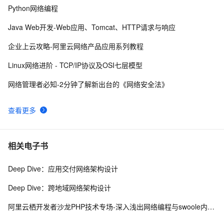
Python网络编程
7-1 网络编程技术(下)-1
5
9
Java Web开发-Web应用、Tomcat、HTTP请求与响应
QT分析之网络编程（八）
1
10
企业上云攻略-阿里云网络产品应用系列教程
Linux网络进阶 - TCP/IP协议及OSI七层模型
网络管理者必知-2分钟了解新出台的《网络安全法》
查看更多
相关电子书
Deep Dive：应用交付网络架构设计
Deep Dive：跨地域网络架构设计
阿里云栖开发者沙龙PHP技术专场-深入浅出网络编程与swoole内核-吴镇宇