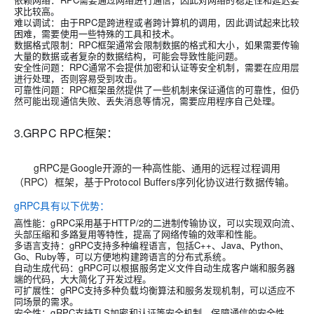
求比较高。
难以调试：由于RPC是跨进程或者跨计算机的调用，因此调试起来比较
困难，需要使用一些特殊的工具和技术。
数据格式限制：RPC框架通常会限制数据的格式和大小，如果需要传输
大量的数据或者复杂的数据结构，可能会导致性能问题。
安全性问题：RPC通常不会提供加密和认证等安全机制，需要在应用层
进行处理，否则容易受到攻击。
可靠性问题：RPC框架虽然提供了一些机制来保证通信的可靠性，但仍
然可能出现通信失败、丢失消息等情况，需要应用程序自己处理。
3.GRPC RPC框架：
gRPC是Google开源的一种高性能、通用的远程过程调用
（RPC）框架，基于Protocol Buffers序列化协议进行数据传输。
gRPC具有以下优势：
高性能：gRPC采用基于HTTP/2的二进制传输协议，可以实现双向流、
头部压缩和多路复用等特性，提高了网络传输的效率和性能。
多语言支持：gRPC支持多种编程语言，包括C++、Java、Python、
Go、Ruby等，可以方便地构建跨语言的分布式系统。
自动生成代码：gRPC可以根据服务定义文件自动生成客户端和服务器
端的代码，大大简化了开发过程。
可扩展性：gRPC支持多种负载均衡算法和服务发现机制，可以适应不
同场景的需求。
安全性：gRPC支持TLS加密和认证等安全机制，保障通信的安全性。