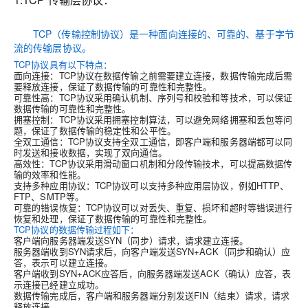
TCP（传输控制协议）是一种面向连接的、可靠的、基于字节
流的传输层协议。
TCP协议具有以下特点：
面向连接：TCP协议在数据传输之前需要建立连接，数据传输完成后需
要释放连接，保证了数据传输的可靠性和完整性。
可靠性高：TCP协议采用确认机制、序列号和校验和等技术，可以保证
数据传输的可靠性和完整性。
拥塞控制：TCP协议采用拥塞控制算法，可以避免网络拥塞和丢包等问
题，保证了数据传输的稳定性和公平性。
全双工通信：TCP协议支持全双工通信，即客户端和服务器端都可以同
时发送和接收数据，实现了双向通信。
高效性：TCP协议采用滑动窗口机制和分段传输技术，可以提高数据传
输的效率和性能。
支持多种应用协议：TCP协议可以支持多种应用层协议，例如HTTP、
FTP、SMTP等。
可靠的错误恢复：TCP协议可以对丢失、重复、损坏和超时等错误进行
恢复和处理，保证了数据传输的可靠性和完整性。
TCP协议的数据传输过程如下：
客户端向服务器端发送SYN（同步）请求，请求建立连接。
服务器端收到SYN请求后，向客户端发送SYN+ACK（同步和确认）应
答，表示可以建立连接。
客户端收到SYN+ACK应答后，向服务器端发送ACK（确认）应答，表
示连接已经建立成功。
数据传输完成后，客户端和服务器端分别发送FIN（结束）请求，请求
释放连接。