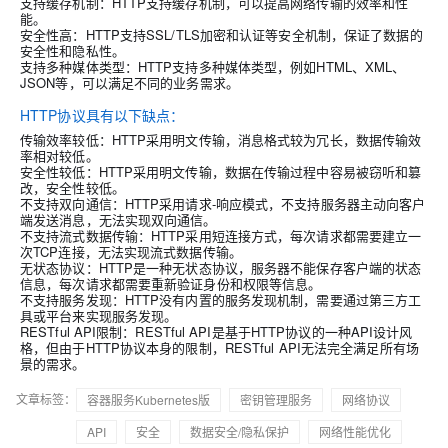
支持缓存机制：HTTP支持缓存机制，可以提高网络传输的效率和性
能。
安全性高：HTTP支持SSL/TLS加密和认证等安全机制，保证了数据的
安全性和隐私性。
支持多种媒体类型：HTTP支持多种媒体类型，例如HTML、XML、
JSON等，可以满足不同的业务需求。
HTTP协议具有以下缺点：
传输效率较低：HTTP采用明文传输，消息格式较为冗长，数据传输效
率相对较低。
安全性较低：HTTP采用明文传输，数据在传输过程中容易被窃听和篡
改，安全性较低。
不支持双向通信：HTTP采用请求-响应模式，不支持服务器主动向客户
端发送消息，无法实现双向通信。
不支持流式数据传输：HTTP采用短连接方式，每次请求都需要建立一
次TCP连接，无法实现流式数据传输。
无状态协议：HTTP是一种无状态协议，服务器不能保存客户端的状态
信息，每次请求都需要重新验证身份和权限等信息。
不支持服务发现：HTTP没有内置的服务发现机制，需要通过第三方工
具或平台来实现服务发现。
RESTful API限制：RESTful API是基于HTTP协议的一种API设计风
格，但由于HTTP协议本身的限制，RESTful API无法完全满足所有场
景的需求。
文章标签：
容器服务Kubernetes版
密钥管理服务
网络协议
API
安全
数据安全/隐私保护
网络性能优化