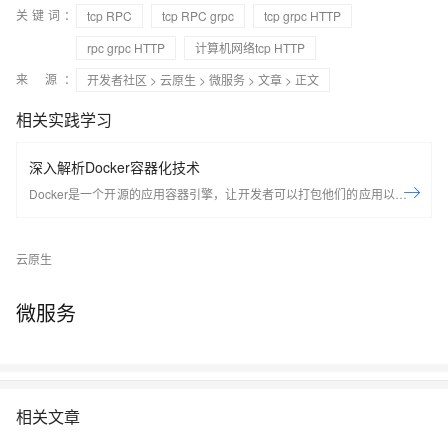
关键词：
tcp RPC
tcp RPC grpc
tcp grpc HTTP
rpc grpc HTTP
计算机网络tcp HTTP
来 源：
开发者社区
>
云原生
>
微服务
>
文章
> 正文
相关实践学习
深入解析Docker容器化技术
Docker是一个开源的应用容器引擎，让开发者可以打包他们的应用以及依
赖包到一个可移植的容器中，然后发布到任何流行的Linux机器上，也可以
实现虚拟化，容器是完全使用沙箱机制，相互之间不会有任何接口。
云原生
Docker是世界领先的软件容器平台。开发人员利用Docker可以消除协作编
码时“在我的机器上可正常工作”的问题。运维人员利用Docker可以在隔离
容器中并行运行和管理应用，获得更好的计算密度。企业利用Docker可以
微服务
构建敏捷的软件交付管道，以更快的速度、更高的安全性和可靠的信誉为
Linux和Windows Server应用发布新功能。 在本套课程中，我们将全面的
讲解Docker技术栈，从环境安装到容器、镜像操作以及生产环境如何部署
开发的微服务应用。本课程由黑马程序员提供。 &nbsp; &nbsp; 相关的阿
相关文章
里云产品：容器服务 ACK 容器服务 Kubernetes 版（简称 ACK）提供高
性能可伸缩的容器应用管理能力，支持企业级容器化应用的全生命周期管