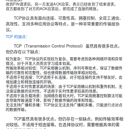
收到FIN请求后，另一方发送ACK应答，表示已经收到了结束请求。
双方都收到了对方的ACK应答后，即完成了连接的释放。
TCP协议具有面向连接、可靠性高、拥塞控制、全双工通信、
高效性、支持多种应用协议等特点，是一种非常重要的传输层协
议。
TCP 的缺点：
TCP（Transmission Control Protocol）虽然具有很多优点，
但仍存在以下缺点：
较为复杂：TCP协议的实现较为复杂，需要考虑到各种网络环境和异常
情况，对于开发人员而言学习成本较高。
传输效率相对较低：TCP采用确认机制、序列号等技术，保证了数据传
输的可靠性和完整性，但也使得数据传输效率相对较低。
不适用于短连接：TCP适用于长连接，对于短连接的支持不够友好，会
增加建立和释放连接的开销。
不适用于实时性要求高的场景：由于TCP采用确认机制和重传机制，无
法保证数据的实时性，不适用于实时性要求较高的场景。
不适用于高负载场景：当网络负载较大时，TCP采用拥塞控制算法可能
会导致传输速度下降，影响了数据传输的效率和性能。
无法支持广播和多播：TCP协议无法支持广播和多播，只能进行点对点
的数据传输。
TCP虽然具有很多优点，但仍存在一些缺点，例如传输效率相
对较低、不适用于短连接等。在选择协议时，需要根据具体的需