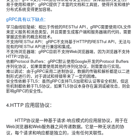
易于使用和维护：gRPC提供了丰富的文档和工具链，使得开发和维护
分布式系统变得更加容易。
gRPC具有以下缺点：
学习曲线较陡峭：相比于传统的RESTful API，gRPC需要使用IDL文件
来定义服务和消息类型，并且需要生成客户端和服务器端的代码，需要
掌握这些新的概念和技术。
不支持RESTful API：gRPC不支持基于HTTP的RESTful API，无法与
现有的RESTful API进行兼容和集成。
不支持浏览器端：gRPC目前不支持Web浏览器端，因为浏览器不支持
HTTP/2协议。
依赖Protocol Buffers：gRPC默认使用Google开发的Protocol Buffers
序列化协议，如果需要使用其他的序列化协议，则需要自行实现。
难以调试：由于gRPC采用二进制协议，数据的传输和解析都是以二进
制形式进行的，对于调试和排错带来了一定的困难。
安全性依赖于TLS：虽然gRPC支持TLS加密和认证等安全机制，但这
些机制都依赖于TLS协议，如果TLS协议本身存在漏洞或被攻击，则会
影响gRPC的安全性。
4.HTTP 应用层协议：
HTTP协议是一种基于请求-响应模式的应用层协议，用于在
Web浏览器和Web服务器之间传递数据。它是一种无状态的协
议，每个请求和响应都是独立的，没有任何关联性。