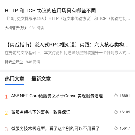
HTTP 和 TCP 协议的应用场景有哪些不同
【10月更文挑战第25天】HTTP（超文本传输协议）和 TCP（传输控制协议）处于网络协议栈的不同层次，各自具有独特的功能和特点，因此它们的应用场景也存在明显的差异。
大树营养快线
981
【实战指南】嵌入式RPC框架设计实践：六大核心类构建高效RPC框架
在先前的文章基础上，本文讨论如何通过分层封装提升一个针对嵌入式Linux的RPC框架的易用性。设计包括自动服务注册、高性能通信、泛型序列化和简洁API。框架分为6个关键类：BindingHub、SharedRingBuffer、Parcel、Binder、IBinder和BindInterface。BindingHub负责服务注册，SharedRingBuffer实现高效数据传输，Parcel处理序列化，而Binder和IBinder分别用于服务端和客户端交互。BindInterface提供简单的初始化接口，简化应用集成。测试案例展示了客户端和服务端的交互，验证了RPC功能的有效性。
拂去尘世尘
948
热门文章
最新文章
ASP.NET Core微服务之基于Consul实现服务治理
16691
1
（1）
微服务架构下的事务一致性保证
16109
2
微服务技术栈选型，看了这个别的可以不用看了
15617
3