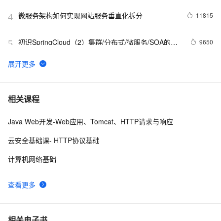
微服务架构如何实现网站服务垂直化拆分
11815
4
初识SpringCloud（2）集群/分布式/微服务/SOA的相
9650
5
关概念
Istio从懵圈到熟练 – 二分之一活的微服务
9323
6
go微服务框架go-micro深度学习(一) 整体架构介绍
7128
7
相关课程
Java Web开发-Web应用、Tomcat、HTTP请求与响应
主流微服务注册中心浅析和对比
7042
8
云安全基础课- HTTP协议基础
第二篇：SpringCloud 构建微服务系统之服务注册和
6688
9
计算机网络基础
发现（nacos）
.NET Core微服务之路：（纯干货）基于gRPC服务发
6672
10
查看更多
现与服务治理的方案
相关电子书