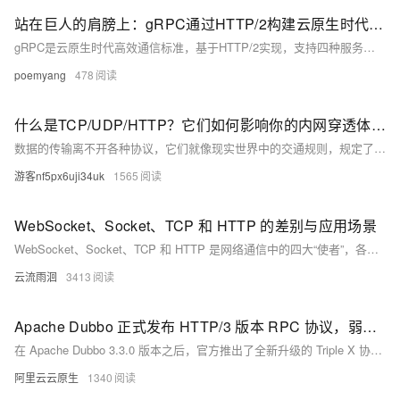
理。整合阿里云虚拟化、存储、网络和安全能力，打造云端最佳容器化应
站在巨人的肩膀上：gRPC通过HTTP/2构建云原生时代的通信标准
用运行环境。 了解产品详情: https://www.aliyun.com/product/kubernetes
gRPC是云原生时代高效通信标准，基于HTTP/2实现，支持四种服务方法。通过.proto文件定义接口，生成多语言Stub，实现跨语言调用。其请求响应结构清晰，结合Headers、Data帧与Trailers，保障高性能与可扩展性，广泛应用于微服务架构中。
poemyang
478
什么是TCP/UDP/HTTP？它们如何影响你的内网穿透体验？
数据的传输离不开各种协议，它们就像现实世界中的交通规则，规定了数据如何打包、寻址、传输和接收。对于使用内网穿透的用户来说，理解TCP、UDP和HTTP这些基础协议的特点，能帮助你更好地理解其性能表现，并选择最适合的配置方案。
游客nf5px6uji34uk
1565
WebSocket、Socket、TCP 和 HTTP 的差别与应用场景
WebSocket、Socket、TCP 和 HTTP 是网络通信中的四大“使者”，各具特色：HTTP 适合短时请求，TCP 稳定可靠，Socket 灵活定制，WebSocket 实现实时双向通信。本文用通俗语言解析它们的区别与应用场景，助你为项目选择最合适的通信方式。
云流雨洄
3413
Apache Dubbo 正式发布 HTTP/3 版本 RPC 协议，弱网效率提升 6 倍
在 Apache Dubbo 3.3.0 版本之后，官方推出了全新升级的 Triple X 协议，全面支持 HTTP/1、HTTP/2 和 HTTP/3 协议。本文将围绕 Triple 协议对 HTTP/3 的支持进行详细阐述，包括其设计目标、实际应用案例、性能测试结果以及源码架构分析等内容。
阿里云云原生
1340