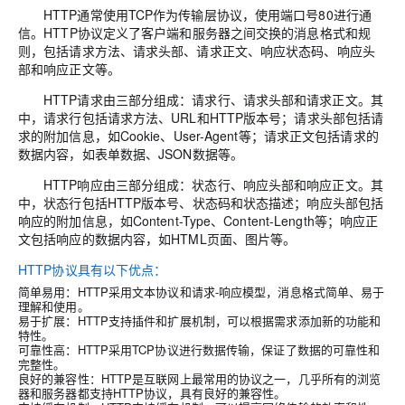
HTTP通常使用TCP作为传输层协议，使用端口号80进行通
信。HTTP协议定义了客户端和服务器之间交换的消息格式和规
则，包括请求方法、请求头部、请求正文、响应状态码、响应头
部和响应正文等。
HTTP请求由三部分组成：请求行、请求头部和请求正文。其
中，请求行包括请求方法、URL和HTTP版本号；请求头部包括请
求的附加信息，如Cookie、User-Agent等；请求正文包括请求的
数据内容，如表单数据、JSON数据等。
HTTP响应由三部分组成：状态行、响应头部和响应正文。其
中，状态行包括HTTP版本号、状态码和状态描述；响应头部包括
响应的附加信息，如Content-Type、Content-Length等；响应正
文包括响应的数据内容，如HTML页面、图片等。
HTTP协议具有以下优点：
简单易用：HTTP采用文本协议和请求-响应模型，消息格式简单、易于
理解和使用。
易于扩展：HTTP支持插件和扩展机制，可以根据需求添加新的功能和
特性。
可靠性高：HTTP采用TCP协议进行数据传输，保证了数据的可靠性和
完整性。
良好的兼容性：HTTP是互联网上最常用的协议之一，几乎所有的浏览
器和服务器都支持HTTP协议，具有良好的兼容性。