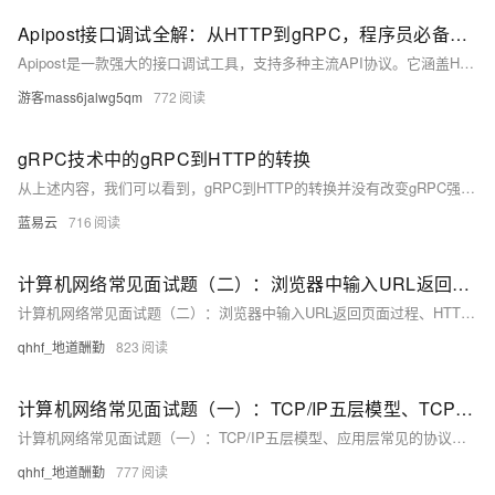
Apipost接口调试全解：从HTTP到gRPC，程序员必备的“协议生存指南
Apipost是一款强大的接口调试工具，支持多种主流API协议。它涵盖HTTP/HTTPS、WebSocket、Socket.IO、gRPC、GraphQL、TCP及ISO8583金融报文等冷门协议。通过Body多样化、全局参数配置、性能分析等功能优化HTTP调试；提供WebSocket多消息存档与事件监听；gRPC支持服务反射和流式调试；GraphQL可自动生成Schema；TCP报文模板专业精准；SSE配置简单。此外，Apipost还具备环境变量、脚本加持和文档生成功能，是提升开发效率的全能工具。
游客mass6jalwg5qm
772
gRPC技术中的gRPC到HTTP的转换
从上述内容，我们可以看到，gRPC到HTTP的转换并没有改变gRPC强大的性能和可扩展性。它只是让这些强大的功能能更好地适应不同的环境和需求，兼容了更广泛的网络设施。所以，技术总是在变化，并且始终在寻找更好的平衡点，以满足不断变化的业务需求。我们也应该持续学习，掌握这些新的变化，以便更好地解决实际问题。
蓝易云
716
计算机网络常见面试题（二）：浏览器中输入URL返回页面过程、HTTP协议特点，GET、POST的区别，Cookie与Session
计算机网络常见面试题（二）：浏览器中输入URL返回页面过程、HTTP协议特点、状态码、报文格式，GET、POST的区别，DNS的解析过程、数字证书、Cookie与Session，对称加密和非对称加密
qhhf_地道酬勤
823
计算机网络常见面试题（一）：TCP/IP五层模型、TCP三次握手、四次挥手，TCP传输可靠性保障、ARQ协议
计算机网络常见面试题（一）：TCP/IP五层模型、应用层常见的协议、TCP与UDP的区别，TCP三次握手、四次挥手，TCP传输可靠性保障、ARQ协议、ARP协议
qhhf_地道酬勤
777