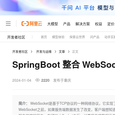
大模型
产品
解决方案
权益
定价
开发者社区
首页
模型体验
探索云世界
问产品
动手实
大模型
产品
解决方案
权益
定价
云市场
伙伴
服务
了解阿里云
精选产品
精选解决方案
普惠上云
产品定价
精选商城
成为销售伙伴
售前咨询
为什么选择阿里云
千问AI平台
开发者社区
开发与运维
文章
正文
了解云产品的定价详情
大模型服务平台百炼
睿译宝，AI翻译排版一
普惠上云 官方力荐
分销伙伴
在线服务
网站建设
什么是云计算
大
SpringBoot 整合 WebSoc
大模型服务与应用平台
上传文档即自动完成翻译和
云服务器38元/年起，超
咨询伙伴
多端小程序
技术领先
云上成本管理
售后服务
轻量应用服务器
GLM-5.2：长任务时代
官方推荐返现计划
大模型
精选产品
精选解决方案
Salesforce 国际版订阅
稳定可靠
管理和优化成本
推荐新用户得奖励，单订单
销售伙伴合作计划
2024-01-04
2220
发布于重庆
自助服务
友盟天域
安全合规
人工智能与机器学习
AI
文本生成
云数据库 RDS
Hermes Agent，打造
云工开物
无影生态合作计划
在线服务
观测云
分析师报告
自主进化，持久记忆，越用
高校专属算力普惠，学生认
计算
互联网应用开发
Qwen3.8-Max
HOT
Salesforce On Alibaba C
工单服务
Tuya 物联网平台阿里云
研究报告与白皮书
人工智能平台 PAI
快速拥有专属 OpenClaw
简介：
WebSocket是基于TCP协议的一种网络协议，
大模
Consulting Partner 合
大数据
容器
智能体时代全能旗舰模型
免费试用
短信专区
一站式AI开发、训练和推
WebSocket之前，如果服务端数据发生了改变，客户端
蓝凌 OA
AI 大模型销售与服务生
现代化应用