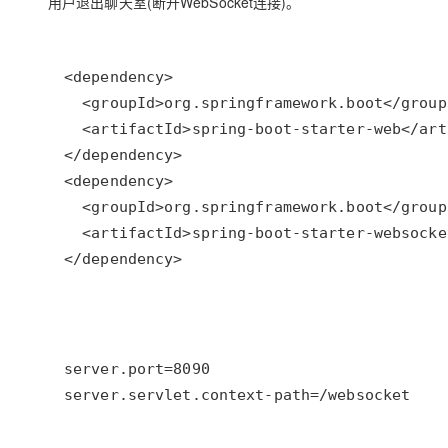
用户退出聊天室(断开WebSocket连接)。
</dependency>
server.servlet.context-path=/websocket