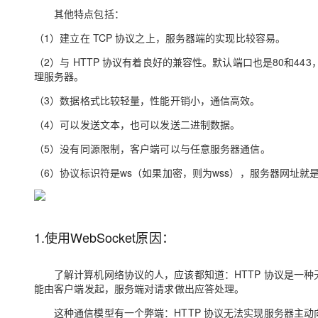
大模型解决方案
其他特点包括：
迁移与运维管理
（1）建立在 TCP 协议之上，服务器端的实现比较容易。
快速部署 Dify，高效搭建 
专有云
（2）与 HTTP 协议有着良好的兼容性。默认端口也是80和443
理服务器。
10 分钟在聊天系统中增加
（3）数据格式比较轻量，性能开销小，通信高效。
（4）可以发送文本，也可以发送二进制数据。
（5）没有同源限制，客户端可以与任意服务器通信。
（6）协议标识符是ws（如果加密，则为wss），服务器网址就是 
1.使用WebSocket原因：
了解计算机网络协议的人，应该都知道：HTTP 协议是一
能由客户端发起，服务端对请求做出应答处理。
这种通信模型有一个弊端：HTTP 协议无法实现服务器主