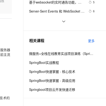
安全
的压
基于websocket的实时通告功能，推
我要投诉
e-1.1-I2V
Cosyvoice-V3-Flash
5
PolarDB
上云场景组合购
伴
Qoder CN V1.7.0 发布
送在线用户，新登录用户
漫剧创作，剧本、分镜、视频高效生成
100%兼容MySQL、PostgreSQL，兼容Oracle，支持集中和分布式
覆盖90%+业务场景，专享组合折扣价
畅自然，细节丰富
高表现力语音合成大模型，语音克隆听感自然
VPN
Server-Sent Events 和 WebSocket 之
6
间有什么区别
ernetes 版 ACK
云聚AI 严选权益
云安全中心 AI BAS 智能自动
SSL 证书
在Spring Boot中实现基于WebSocket
2
2V
Fun-ASR
，一键激活高效办公新体验
理容器应用的 K8s 服务
精选AI产品，从模型到应用全链提效
化模拟渗透攻击产品发布
的实时通信
文戏情感细腻自然，动作戏激烈拳拳到肉，实现更强表演能力
支持中英文自由切换，具备更强的噪声鲁棒性
堡垒机
websocket部署后在谷歌内核浏览器
5
AI 用量加速计划
DataWorks ChatBI 会话支持
异常断开问题
防火墙
、识别商机，让客服更高效、服务更出色。
WebSocket + Redis简单快速实现
新老同享，达量后返
上传临时文件分析
12
相关课程
更多
Web网站单设备登录功能
主机安全
应用
了服务器
微服务+全栈在线教育实战项目演练（SpringCloud Alibaba+SpringBoot）
目前主流
千问办公
NEW
AI 应用及服务市场
的智能体编程平台
一站式AI生产力平台
SpringBoot实战教程
AI 应用
伶鹊
SpringBoot快速掌握 - 核心技术
企业级人与Agent协作平台，接入和调度多个数字员工
智能客服平台，对话机器人、对话分析、智能外呼
大模型
SpringBoot快速掌握 - 高级应用
大模型服务平台百炼 - 全妙
自然语言处理
Springboot项目云开发快速迁移
应用创作平台
多模态内容创作工具，已接入 DeepSeek
数据标注
技术
的
机器学习