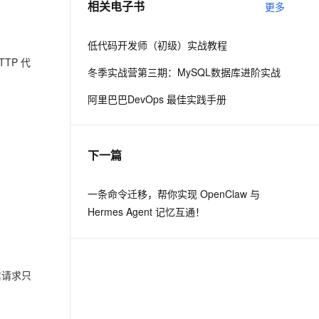
相关电子书
更多
息提取
与 AI 智能体进行实时音视频通话
低代码开发师（初级）实战教程
从文本、图片、视频中提取结构化的属性信息
构建支持视频理解的 AI 音视频实时通话应用
TP 代
冬季实战营第三期：MySQL数据库进阶实战
t.diy 一步搞定创意建站
构建大模型应用的安全防护体系
阿里巴巴DevOps 最佳实践手册
通过自然语言交互简化开发流程,全栈开发支持
通过阿里云安全产品对 AI 应用进行安全防护
下一篇
一条命令迁移，帮你实现 OpenClaw 与
Hermes Agent 记忆互通！
信请求只