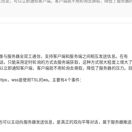
据发生改变，可以立即通知客户端，客户端就不用轮询去换取，降低了服务器
Deepseek-v4-pro
HappyHors
同享
万小智 AI 建站低至 15元/月
Qoder CN
AI 短剧/漫剧
云原生数据库 
快递物流查询
WordPress
成为服务伙
高校合作
点，立即开启云上创新
覆盖公网/内网、递归/权威、移动APP等全场景解析服务
送.CN域名，送备案服务码
基于千问大模型等，支持代码智能生成、研发智能问答
AI助力短剧
态智能体模型
旗舰 MoE 大模型，百万上下文与顶尖推理能力
图生视频，流
Ubuntu
服务生态伙伴
云工开物
企业应用
Works
Night Plan 支持 Qwen 3.8-Max
云原生大数据计算服务 MaxCompute
AI 办公
容器服务 Kub
NEW
GLM-5.2
Wan2.7-T
Red Hat
30+ 款产品免费体验
Data Agent 驱动的一站式 Data+AI 开发治理平台
夜间 5 折，Qwen/Meoo/TokenPlan 客户专享
面向分析的企业级SaaS模式云数据仓库
AI智能应用
提供一站式管
科研合作
视觉 Coding、空间感知、多模态思考等全面升级
1M上下文，专为长程任务能力而生
ERP
堂（旗舰版）
SUSE
智能客服
CRM
防护产品
2个月
自动承接线索
建站小程序
器与服务器
全双工通信
OA 办公系统
，支持客户端和服务端之间相互发送信息。在有
AI 应用构建
大模型原生
道的话，只能采用定时轮询的方式去服务端获取，这种方式很大程度上增大
力提升
财税管理
模板建站
，可以立即通知客户端，客户端就不用轮询去换取，降低了服务器的压力。
Qoder
大模型服务平台百炼-应用模版
HOT
NEW
面向真实软件
个人版上线、团队版降价；千问3.8-Max首发发尝鲜
丰富多元化的应用模版和解决方案
400电话
定制建站
https，wss是使用TSL的ws。主要有4个事件：
万有无界
大模型服务平台百炼-智能体
方案
广告营销
模板小程序
的模型效果
灵活可视化地构建企业级 Agent
定制小程序
秒悟
人工智能平台 PAI
APP 开发
云端极速 AI 
新一代 AI 视频生成模型，深度适配广告营销等场景
AI Native 的算法工程平台，一站式完成建模、训练、推理服务部署
建站系统
也可以主动向服务器发送信息，是真正的双向平等对话，属于
服务器推送