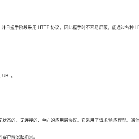
AI 应用
10分钟微调：让0.6B模型媲美235B模
多模态数据信
型
依托云原生高可用架构,实现Dify私有化部署
，并且握手阶段采用 HTTP 协议，因此握手时不容易屏蔽，能通过各种 HT
用1%尺寸在特定领域达到大模型90%以上效果
一个 AI 助手
超强辅助，Bol
即刻拥有 DeepSeek-R1 满血版
在企业官网、通讯软件中为客户提供 AI 客服
多种方案随心选，轻松解锁专属 DeepSeek
URL。
种无状态的、无连接的、单向的应用层协议。它采用了请求/响应模型。通
动向客户端发起消息。