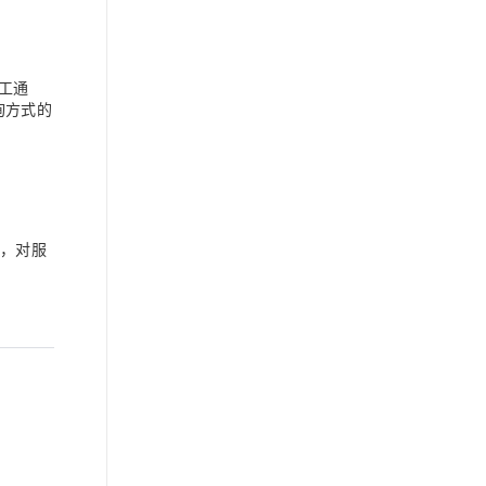
双工通
询方式的
同，对服