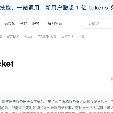
云市场
伙伴
服务
了解阿里云
践
官方博客
考认证
TIANCHI大赛
活动广场
下载
AI 特惠
数据与 API
成为产品伙伴
企业增值服务
最佳实践
价格计算器
AI 场景体
基础软件
产品伙伴合
阿里云认证
市场活动
配置报价
大模型
自助选配和估算价格
步到位
智启 AI 普惠权益
产品生态集成认证中心
企业支持计划
云上春晚
域名与网站
Qwen Audio：打造专属 AI 语音助手
千问官方 MaaS 平台，为开发者和 Agent 而生，新用户赠送 1 亿 + tokens 额度
一句话生成原生
AI Coding
阿里云Maa
2026 阿里云
云服务器 E
为企业打
数据集
Windows
大模型认证
模型
NEW
NEW
ket
格式还原
值低价云产品抢先购
至高享 1亿+免费 tokens，加速 Al 应用落地
提供智能易用的域名与建站服务
Qwen-Audio-3.0-Realtime 端到端实时语音角色扮演
输入一句话想法,
智能编程，一键
安全可靠、
产品生态伙伴
专家技术服务
云上奥运之旅
弹性计算合作
阿里云中企出
手机三要素
宝塔 Linux
全部认证
价格优势
开源旗舰模型
即刻拥有 DeepSeek-V4-Pro
阿里云 OPC 创新助力计划
千问大模型
一键部署幻兽
AI 电商营销
对象存储 O
大模型
产品生态伙伴工作台
企业增值服务台
云栖战略参考
云存储合作计
云栖大会
身份实名认证
CentOS
训练营
推动算力普惠，释放技术红利
最高返9万
真正可用的 1M 上下文,一次完成代码全链路开发
快速构建应用程序和网站，即刻迈出上云第一步
轻松解锁专属 DeepSeek-V4-Pro
至高百万元 Token 补贴，加速一人公司成长
多元化、高性能、安全可靠的大模型服务
一键购买专属
从图文生成到
云上的中国
数据库合作计
活动全景
短信
Docker
图片和
自进化智能体
5 分钟轻松部署专属 QwenPaw
Token Plan 模型订阅计划
数字证书管理服务（原SSL证书）
高效搭建 AI
AI 广告创作
无影云电脑
企业成长
NEW
HOT
信息公告
看见新力量
云网络合作计
OCR 文字识别
JAVA
越聪明
证享300元代金券
全托管，含MySQL、PostgreSQL、SQL Server、MariaDB多引擎
Qwen3.8-Max 首发尝鲜，限时加量 10 倍，夜间低至2折
实现全站 HTTPS，呈现可信的 Web 访问
从聊天伙伴进化为能主动干活的本地数字员工
图文、视频一
随时随地安
魔搭 Mode
Kimi-K3
HappyHors
NEW
loud
服务实践
官网公告
金融模力时刻
Salesforce O
版
发票查验
全能环境
Claude Code + GStack 打造工程团队
千问办公，限时限量积分加倍
Qoder
低代码高效构
AI 建站
短信服务
它实现了浏览器与服务器全双工通信，支持客户端和服务端之间相互发送信息。
型
NEW
作计划
Kimi 最新旗舰模型，长程编程与推理利器
让文字生成流
计划
创新中心
魔搭 ModelSc
健康状态
理服务
让AI从“聊天伙伴”进化为能干活的“数字员工”
安装技能 GStack，拥有专属 AI 工程团队
你的AI工作搭子，覆盖日常办公高频场景
面向真实软件的智能体编程平台
0 代码专业建
想知道的话，只能采用定时轮询的方式去服务端获取，这种方式很大程度上增
客户案例
天气预报查询
操作系统
态合作计划