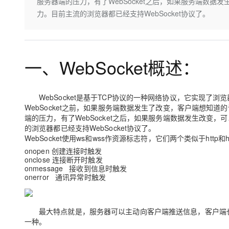
存储
天池大赛
服务器端的压力，有了WebSocket之后，如果服务端数
Qwen3.7-Plus
云解析DNS
解决方案免费试用 新老
电子合同
力。目前主流的浏览器都已经支持WebSocket协议了。
最高领取价值200元试用
能看、能想、能动手的多模
安全
网络与CDN
AI 算法大赛
畅捷通
大数据开发治理平台 Data
AI 产品 免费试用
网络
安全
云开发大赛
Qwen3-VL-Plus
Tableau 订阅
1亿+ 大模型 tokens 和 
一、WebSocket概述：
可观测
入门学习赛
中间件
AI空中课堂在线直播课
云防火墙
140+云产品 免费试用
上云与迁云
云原生的云上边界网络安全
产品新客免费试用，最长1
数据库
生态解决方案
WebSocket是基于TCP协议的一种网络协议
，它实现了浏览
大模型服务
企业出海
大模型ACA认证体验
大数据计算
WebSocket之前，如果服务端数据发生了改变，客户端想知
助力企业全员 AI 认知与能
行业生态解决方案
端的压力，有了WebSocket之后，如果服务端数据发生改变
千问AI平台-Token Plan
政企业务
媒体服务
的浏览器都已经支持WebSocket协议了。
开发者生态解决方案
WebSocket使用ws和wss作资源标志符，它们两个类似于http和
企业服务与云通信
onopen 创建连接时触发
千问AI平台-模型体验
AI 开发和 AI 应用解决
onclose 连接断开时触发
在线体验全尺寸、多种模态
域名与网站
onmessage 接收到信息时触发
onerror 通讯异常时触发
Happy 系列大模型
终端用户计算
Serverless
最大特点就是，服务器可以主动向客户端推送信息，客户端
一种。
开发工具