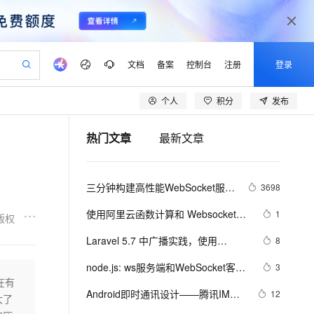
文档
备案
控制台
注册
登录
个人
积分
发布
验
作计划
器
AI 活动
专业服务
服务伙伴合作计划
开发者社区
加入我们
产品动态
服务平台百炼
阿里云 OPC 创新助力计划
热门文章
最新文章
一站式生成采购清单，支持单品或批量购买
可编辑精美 PPT 文稿
S产品伙伴计划（繁花）
峰会
CS
造的大模型服务与应用开发平台
Agency Agents：拥有专属领域专家
AI 生产力先锋
Al MaaS 服务伙伴赋能合作
域名
博文
Careers
PolarDB Agentic Database
至高可申请百万元
 轻松生成专业的 PPT
开启高性价比 AI 编程新体验
弹性可伸缩的云计算服务
先锋实践拓展 AI 生产力的边界
发布
多领域专家智能体,一键组建 AI 虚拟交付团队
Token 补贴，五大权
计划
海大会
伙伴信用分合作计划
商标
问答
社会招聘
三分钟构建高性能WebSocket服务 
3698
益加速 OPC 成功
帕鲁游戏服务器
SS
HappyHorse 打造一站式影视创作平台
飞天发布时刻
HOT
秒悟 Meoo CLI 支持一键部
划
备案
电子书
校园招聘
| 超优雅的Springboot整合Netty方
联机服务器，轻松开启游戏
视频创作，一键激活电商全链路生产力
稳定、安全、高性价比、高性能的云存储服务
所见，即是所愿
署项目至阿里云账号
可视化编排打通从文字构思到成片全链路闭环
更多支持
使用阿里云函数计算和 Websocket，
1
版权
案
划
公司注册
镜像站
视频生成
语音识别与合成
轻松开发 Serverless 实时应用
 智能体与工作流应用
漫剧工坊：一站式动画创作平台
AI 实训营
Flink OSS 支持
Laravel 5.7 中广播实践，使用
8
合作伙伴培训与认证
划
上云迁移
站生成，高效打造优质广告素材
全接入的云上超级电脑
通过阿里云百炼高效搭建AI应用,助力高效开发
快速生产连贯的高质量长漫剧
从基础到进阶，Agent 创客手把手教你
AssumeRole 角色自定义
websocket（Redis + socket.io） 技
lScope
我要反馈
e-1.1-T2V
Qwen3-TTS-Flash
node.js: ws服务端和WebSocket客户
3
查询合作伙伴
术接收
n Alibaba Cloud ISV 合作
代维服务
建企业门户网站
10 分钟搭建微信、支付宝小程序
在有
百炼 Qwen3.7-Flash 系列模
端交互示例
畅细腻的高质量视频
离线语音合成大模型，多语言方言自适应，低延迟高稳定
创新加速
Android即时通讯设计——腾讯IM接
ope
登录合作伙伴管理后台
12
我要建议
站，无忧落地极速上线
以可视化方式快速构建移动和 PC 门户网站
国内短信简单易用，安全可靠，秒级触达，全球覆盖200+国家和地区。
高效部署网站，快速应用到小程序
型发布
大了
入和WebSocket接入