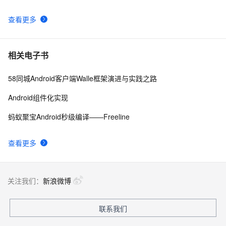
查看更多
Android4: Write Storage权限问题
512
9
Android系统如何管理自己内存的？
670
10
相关电子书
58同城Android客户端Walle框架演进与实践之路
Android组件化实现
蚂蚁聚宝Android秒级编译——Freeline
查看更多
关注我们：
新浪微博
联系我们