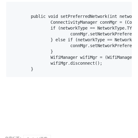
	public void setPreferredNetwork(int networkType) {

		ConnectivityManager connMgr = (ConnectivityManager) this.context.getSystemService("connectivity");

		if (networkType == NetworkType.TYPE_MOBILE) {//设为2G/3G网络优先，就算wifi连接到AP，系统仍然通过2G/3G访问网络

			connMgr.setNetworkPreference(0);

		} else if (networkType == NetworkType.TYPE_WIFI) {

			connMgr.setNetworkPreference(1);

		}

		WifiManager wifiMgr = (WifiManager) this.context.getSystemService("wifi");

		wifiMgr.disconnect();

	}