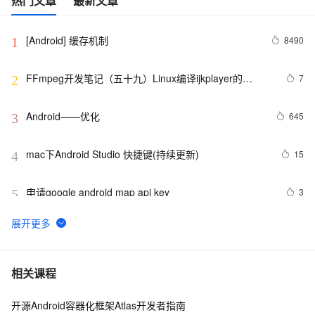
热门文章
最新文章
[Android] 缓存机制
8490
1
FFmpeg开发笔记（五十九）Linux编译ijkplayer的
7
2
Android平台so库
Android——优化
645
3
mac下Android Studio 快捷键(持续更新)
15
4
申请google android map api key
3
5
Android 中文API （68） —— BluetoothClass.Service
652
6
4.2、Android Studio压缩你的代码和资源
607
7
相关课程
开源Android容器化框架Atlas开发者指南
【Android  学习】小知识Notification的新旧用法
595
8