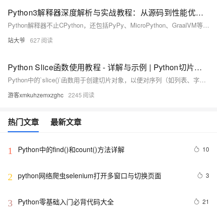
Python3解释器深度解析与实战教程：从源码到性能优化的全路径探索
Python解释器不止CPython，还包括PyPy、MicroPython、GraalVM等，各具特色，适用于不同场景。本文深入解析Python解释器的工作原理、内存管理机制、GIL限制及其优化策略，并介绍性能调优工具链及未来发展方向，助力开发者提升Python应用性能。
站大爷
627
Python Slice函数使用教程 - 详解与示例 | Python切片操作指南
Python中的`slice()`函数用于创建切片对象，以便对序列（如列表、字符串、元组）进行高效切片操作。它支持指定起始索引、结束索引和步长，提升代码可读性和灵活性。
游客xmkuhzemxzghc
2245
热门文章
最新文章
Python中的find()和count()方法详解
10
1
python网络爬虫selenium打开多窗口与切换页面
3
2
Python零基础入门必背代码大全
21
3