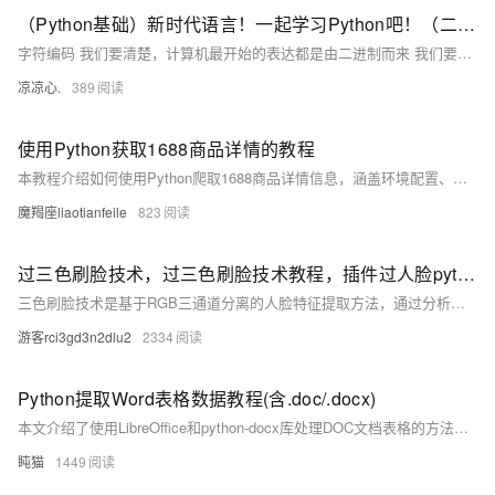
（Python基础）新时代语言！一起学习Python吧！（二）：字符编码由来；Python字符串、字符串格式化；list集合和tuple元组区别
字符编码 我们要清楚，计算机最开始的表达都是由二进制而来 我们要想通过二进制来表示我们熟知的字符看看以下的变化 例如： 1 的二进制编码为 0000 0001 我们通过A这个字符，让其在计算机内部存储（现如今，A 字符在地址通常表示为65） 现在拿A举例： 在计算机内部 A字符，它本身表示为 65这个数，在计算机底层会转为二进制码 也意味着A字符在底层表示为 1000001 通过这样的字符表示进行转换，逐步发展为拥有127个字符的编码存储到计算机中，这个编码表也被称为ASCII编码。 但随时代变迁，ASCII编码逐渐暴露短板，全球有上百种语言，光是ASCII编码并不能够满足需求
凉凉心.
389
使用Python获取1688商品详情的教程
本教程介绍如何使用Python爬取1688商品详情信息，涵盖环境配置、代码编写、数据处理及合法合规注意事项，助你快速掌握商品数据抓取与保存技巧。
魔羯座liaotianfeile
823
过三色刷脸技术，过三色刷脸技术教程，插件过人脸python分享学习
三色刷脸技术是基于RGB三通道分离的人脸特征提取方法，通过分析人脸在不同颜色通道的特征差异
游客rci3gd3n2dlu2
2334
Python提取Word表格数据教程(含.doc/.docx)
本文介绍了使用LibreOffice和python-docx库处理DOC文档表格的方法。首先需安装LibreOffice进行DOC到DOCX的格式转换，然后通过python-docx读取和修改表格数据。文中提供了详细的代码示例，包括格式转换函数、表格读取函数以及修改保存功能。该方法适用于Windows和Linux系统，解决了老旧DOC格式文档的处理难题，为需要处理历史文档的用户提供了实用解决方案。
盹猫
1449