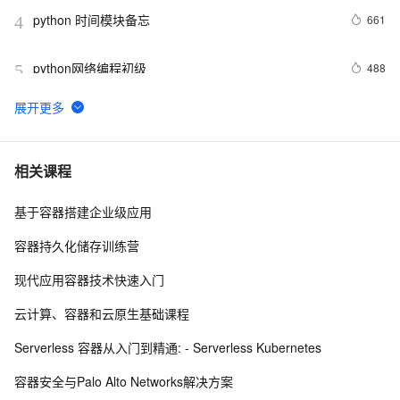
python 时间模块备忘
661
4
python网络编程初级
488
5
Python功能强大、灵活可扩展的Statsmodels库
8
6
python day Twelve
806
7
相关课程
基于容器搭建企业级应用
python join 和 split的常用使用方法
566
8
容器持久化储存训练营
python 模块初始
643
9
现代应用容器技术快速入门
python中使用and和or来实现其它语言中的?号表达式
578
10
云计算、容器和云原生基础课程
Serverless 容器从入门到精通: - Serverless Kubernetes
容器安全与Palo Alto Networks解决方案