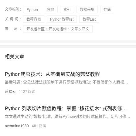
文章标签：
Python
容器
索引
数据采集
存储
关键词：
教程容器
Python教程list
教程List
来 源：
开发者社区
>
开发与运维
>
文章
> 正文
相关文章
Python爬虫技术：从基础到实战的完整教程
最后强调: 父母法律法规限制下进行网络抓取活动; 不得侵犯他人版权隐私利益; 同时也要注意个人安全防止泄露敏感信息.
蓝易云
1127
Python 列表切片赋值教程：掌握 “移花接木” 式列表修改技巧
本文通过生动的“嫁接”比喻，讲解Python列表切片赋值操作。切片可修改原列表内容，实现头部、尾部或中间元素替换，支持不等长赋值，灵活实现列表结构更新。
overmind1980
481