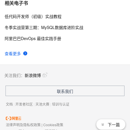
hdu 3015 Disharmony Trees
558
7
相关电子书
低代码开发师（初级）实战教程
perl--CGI编程之Apache服务器安装配置
1
8
冬季实战营第三期：MySQL数据库进阶实战
如何绑定多个action到一个slot
456
9
阿里巴巴DevOps 最佳实践手册
结构struct(值类型)在实际应用要注意的二点:
620
10
查看更多
关注我们：
新浪微博
联系我们
文档
|
开发者社区
|
天池大赛
|
培训与认证
下一篇
法律声明及隐私权政策
|
Cookies政策