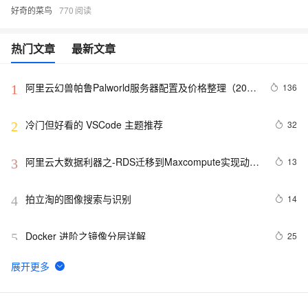
好奇的菜鸟
770
热门文章
最新文章
阿里云幻兽帕鲁Palworld服务器配置及价格整理（2024
136
1
年版）
冷门但好看的 VSCode 主题推荐
32
2
阿里云大数据利器之-RDS迁移到Maxcompute实现动态
13
3
分区
拍立淘的图像搜索与识别
14
4
Docker 进阶之镜像分层详解
25
5
GET 请求和 POST 请求的安全性有何区别？
10
6