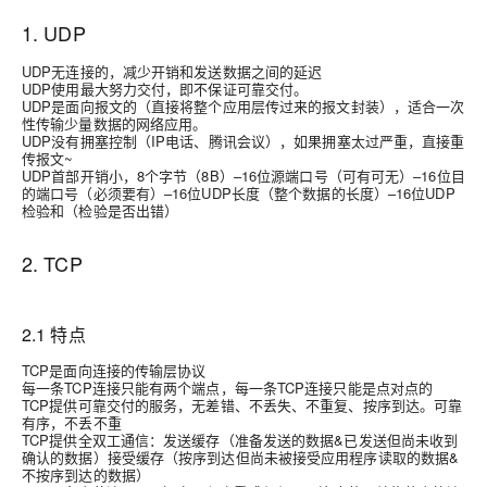
1. UDP
UDP
无连接
的，减少开销和发送数据之间的延迟
UDP使用最大努力交付，即
不保证可靠交付
。
UDP是
面向报文的
（直接将整个应用层传过来的报文封装），适合一次
性传输少量数据的网络应用。
UDP没有拥塞控制（
IP电话、腾讯会议
），如果拥塞太过严重，直接重
传报文~
UDP
首部开销小
，8个字节（8B）–16位源端口号（
可有可无
）–16位目
的端口号（
必须要有
）–16位UDP长度（
整个数据的长度
）–16位UDP
检验和（
检验是否出错
）
2. TCP
2.1 特点
TCP是
面向连接
的传输层协议
每一条TCP连接只能有两个端点，每一条TCP连接只能是
点对点
的
TCP提供可靠交付的服务，无差错、不丢失、不重复、按序到达。
可靠
有序，不丢不重
TCP提供全双工通信：发送缓存（准备发送的数据&已发送但尚未收到
确认的数据）接受缓存（按序到达但尚未被接受应用程序读取的数据&
不按序到达的数据）