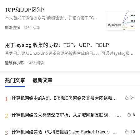
TCP和UDP区别？
本文首发于微信公众号“前端徐徐”，详细介绍了TCP和UDP两种传输层协议的核心概念、连接性和握手过程、数据传输和可靠性、延迟和效率、应用场景及头部开销。TCP面向连接、可靠、有序，适用于网页浏览、文件传输等；UDP无连接、低延迟、高效，适用于实时音视频传输、在线游戏等。
前端徐徐
1461
用于 syslog 收集的协议：TCP、UDP、RELP
系统日志是从Linux/Unix设备及网络设备生成的日志，可通过syslog服务器集中管理。日志传输支持UDP、TCP和RELP协议。UDP无连接且不可靠，不推荐使用；TCP可靠，常用于rsyslog和syslog-ng；RELP提供可靠传输和反向确认。集中管理日志有助于故障排除和安全审计，EventLog Analyzer等工具可自动收集、解析和分析日志。
运维有小邓
1455
热门文章
最新文章
计算机网络中的A类、B类和C类网络及其最大网络和主
21
1
机数量
计算机网络五大类型深度解析：从局域网到互联网，一网
8
2
打尽
计算机网络实验（思科模拟器Cisco Packet Tracer）
10
3
——路由器配置