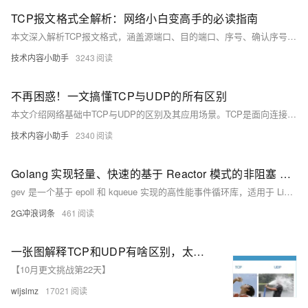
TCP报文格式全解析：网络小白变高手的必读指南
本文深入解析TCP报文格式，涵盖源端口、目的端口、序号、确认序号、首部长度、标志字段、窗口大小、检验和、紧急指针及选项字段。每个字段的作用和意义详尽说明，帮助理解TCP协议如何确保可靠的数据传输，是互联网通信的基石。通过学习这些内容，读者可以更好地掌握TCP的工作原理及其在网络中的应用。
技术内容小助手
3243
不再困惑！一文搞懂TCP与UDP的所有区别
本文介绍网络基础中TCP与UDP的区别及其应用场景。TCP是面向连接、可靠传输的协议，适用于HTTP、FTP等需要保证数据完整性的场景；UDP是无连接、不可靠但速度快的协议，适合DNS、RIP等对实时性要求高的应用。文章通过对比两者在连接方式、可靠性、速度、流量控制和数据包大小等方面的差异，帮助读者理解其各自特点与适用场景。
技术内容小助手
2340
Golang 实现轻量、快速的基于 Reactor 模式的非阻塞 TCP 网络库
gev 是一个基于 epoll 和 kqueue 实现的高性能事件循环库，适用于 Linux 和 macOS（Windows 暂不支持）。它支持多核多线程、动态扩容的 Ring Buffer 读写缓冲区、异步读写和 SO_REUSEPORT 端口重用。gev 使用少量 goroutine，监听连接并处理读写事件。性能测试显示其在不同配置下表现优异。安装命令：`go get -u github.com/Allenxuxu/gev`。
2G冲浪词条
461
一张图解释TCP和UDP有啥区别，太精辟了！
【10月更文挑战第22天】
wljslmz
17021