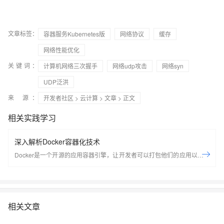
文章标签：
容器服务Kubernetes版
网络协议
缓存
网络性能优化
关键词：
计算机网络三次握手
网络udp攻击
网络syn
UDP泛洪
来 源：
开发者社区
>
云计算
>
文章
> 正文
相关实践学习
深入解析Docker容器化技术
Docker是一个开源的应用容器引擎，让开发者可以打包他们的应用以及依
赖包到一个可移植的容器中，然后发布到任何流行的Linux机器上，也可以
实现虚拟化，容器是完全使用沙箱机制，相互之间不会有任何接口。
Docker是世界领先的软件容器平台。开发人员利用Docker可以消除协作编
码时“在我的机器上可正常工作”的问题。运维人员利用Docker可以在隔离
相关文章
容器中并行运行和管理应用，获得更好的计算密度。企业利用Docker可以
构建敏捷的软件交付管道，以更快的速度、更高的安全性和可靠的信誉为