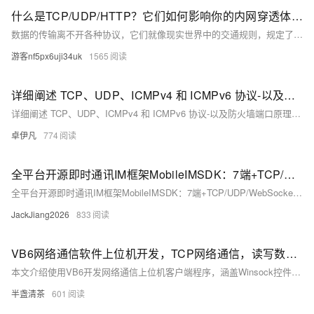
Linux和Windows Server应用发布新功能。 在本套课程中，我们将全面的
什么是TCP/UDP/HTTP？它们如何影响你的内网穿透体验？
讲解Docker技术栈，从环境安装到容器、镜像操作以及生产环境如何部署
数据的传输离不开各种协议，它们就像现实世界中的交通规则，规定了数据如何打包、寻址、传输和接收。对于使用内网穿透的用户来说，理解TCP、UDP和HTTP这些基础协议的特点，能帮助你更好地理解其性能表现，并选择最适合的配置方案。
开发的微服务应用。本课程由黑马程序员提供。 &nbsp; &nbsp; 相关的阿
游客nf5px6uji34uk
1565
里云产品：容器服务 ACK 容器服务 Kubernetes 版（简称 ACK）提供高
性能可伸缩的容器应用管理能力，支持企业级容器化应用的全生命周期管
理。整合阿里云虚拟化、存储、网络和安全能力，打造云端最佳容器化应
详细阐述 TCP、UDP、ICMPv4 和 ICMPv6 协议-以及防火墙端口原理优雅草卓伊凡
用运行环境。 了解产品详情: https://www.aliyun.com/product/kubernetes
详细阐述 TCP、UDP、ICMPv4 和 ICMPv6 协议-以及防火墙端口原理优雅草卓伊凡
卓伊凡
774
全平台开源即时通讯IM框架MobileIMSDK：7端+TCP/UDP/WebSocket协议，鸿蒙NEXT端已发布，5.7K Stars
全平台开源即时通讯IM框架MobileIMSDK：7端+TCP/UDP/WebSocket协议，鸿蒙NEXT端已发布，5.7K Stars
JackJiang2026
833
VB6网络通信软件上位机开发，TCP网络通信，读写数据并处理，完整源码下载
本文介绍使用VB6开发网络通信上位机客户端程序，涵盖Winsock控件的引入与使用，包括连接服务端、发送数据（如通过`Winsock1.SendData`方法）及接收数据（利用`Winsock1_DataArrival`事件）。代码实现TCP网络通信，可读写并处理16进制数据，适用于自动化和工业控制领域。提供完整源码下载，适合学习VB6网络程序开发。 下载链接：[完整源码](http://xzios.cn:86/WJGL/DownLoadDetial?Id=20)
半盏清茶
601