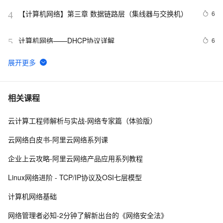
【计算机网络】第三章 数据链路层（集线器与交换机）
6
4
计算机网络——DHCP协议详解
6
5
计算机网络——计算机网络体系结构（4/4）-计算机网络
7
6
体系结构中的专用术语（实体、协议、服务，三次握
手‘三报文握手’、数据包术语）
计算机网络(NETWORK 部分二) 第3-4天
686
7
相关课程
云计算工程师解析与实战-网络专家篇（体验版）
计算机网络实验（华为eNSP模拟器）——第十二章 
3
8
VLAN集中管理协议（VCMP）
云网络白皮书-阿里云网络系列课
【计算机网络】常见的编码方式：归零、不归零；曼切斯
5
9
企业上云攻略-阿里云网络产品应用系列教程
特、差分曼切斯特
计算机网络之数据链路层(全)
5
10
Linux网络进阶 - TCP/IP协议及OSI七层模型
计算机网络基础
网络管理者必知-2分钟了解新出台的《网络安全法》