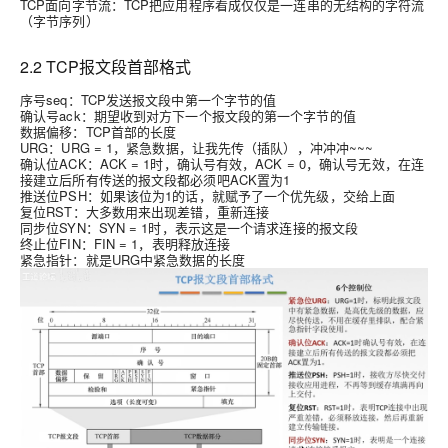
TCP
面向字节流
：TCP把应用程序看成仅仅是一连串的无结构的字符流
（字节序列）
2.2 TCP报文段首部格式
序号seq：TCP发送报文段中第一个字节的值
确认号ack：期望收到对方下一个报文段的第一个字节的值
数据偏移：TCP首部的长度
URG：URG = 1，紧急数据，让我先传（插队），冲冲冲~~~
确认位ACK：ACK = 1时，确认号有效，ACK = 0，确认号无效，在连
接建立后所有传送的报文段都必须吧ACK置为1
推送位PSH：如果该位为1的话，就赋予了一个优先级，交给上面
复位RST：大多数用来出现差错，重新连接
同步位SYN：SYN = 1时，表示这是一个请求连接的报文段
终止位FIN：FIN = 1，表明释放连接
紧急指针：就是URG中紧急数据的长度