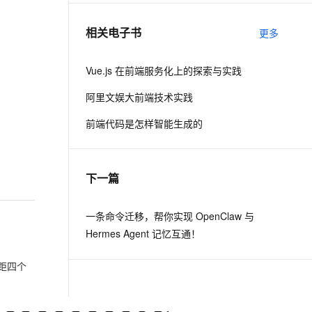
相关电子书
更多
息提取
与 AI 智能体进行实时音视频通话
从文本、图片、视频中提取结构化的属性信息
构建支持视频理解的 AI 音视频实时通话应用
Vue.js 在前端服务化上的探索与实践
t.diy 一步搞定创意建站
构建大模型应用的安全防护体系
阿里文娱大前端技术实践
通过自然语言交互简化开发流程,全栈开发支持
通过阿里云安全产品对 AI 应用进行安全防护
前端代码是怎样智能生成的
下一篇
一条命令迁移，帮你实现 OpenClaw 与
Hermes Agent 记忆互通！
距四个