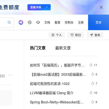
文档
备案
控制台
注册
登录
个人
积分
发布
验
作计划
器
AI 活动
专业服务
服务伙伴合作计划
开发者社区
加入我们
产品动态
服务平台百炼
阿里云 OPC 创新助力计划
热门文章
最新文章
一站式生成采购清单，支持单品或批量购买
io：打造专属 AI 语音助手
S产品伙伴计划（繁花）
峰会
CS
造的大模型服务与应用开发平台
一句话生成原生可编辑精美 PPT 文稿
AI 生产力先锋
Al MaaS 服务伙伴赋能合作
域名
博文
Careers
至高可申请百万元
Qwen3.8-Max 模型上线
开启高性价比 AI 编程新体验
弹性可伸缩的云计算服务
Qwen-Audio-3.0-Realtime 端到端实时语音角色扮演
输入一句话想法, 轻松生成专业的 PPT
先锋实践拓展 AI 生产力的边界
Token 补贴，五大权
计划
海大会
伙伴信用分合作计划
商标
问答
社会招聘
如何写「前端简历」，能敲开字节跳
11
益加速 OPC 成功
eek-V4-Pro
SS
一键部署幻兽帕鲁游戏服务器
飞天发布时刻
HOT
Open Search 向量检索版支
划
备案
电子书
校园招聘
动的大门？
pSeek-V4-Pro
视频创作，一键激活电商全链路生产力
稳定、安全、高性价比、高性能的云存储服务
一键购买专属联机服务器，轻松开启游戏
所见，即是所愿
持视频检索 Pipeline 功能
更多支持
【前端vue2面试题】2023前端最新版
2
版权
划
公司注册
镜像站
视频生成
语音识别与合成
vue模块，高频17问(上)
专属 QwenPaw
漫剧工坊：一站式动画创作平台
AI 实训营
HOT
应用身份服务 (IDaaS)
前端可观测性的宣讲-1022
7
合作伙伴培训与认证
划
上云迁移
站生成，高效打造优质广告素材
全接入的云上超级电脑
从聊天伙伴进化为能主动干活的本地数字员工
快速生产连贯的高质量长漫剧
从基础到进阶，Agent 创客手把手教你
OpenClaw 管理能力上线
lScope
我要反馈
e-1.1-T2V
Qwen3-TTS-Flash
LLVM编译器前端 Clang 简介
10
查询合作伙伴
n Alibaba Cloud ISV 合作
代维服务
建企业门户网站
10 分钟搭建微信、支付宝小程序
MaxCompute MaxFrame 提
畅细腻的高质量视频
离线语音合成大模型，多语言方言自适应，低延迟高稳定
创新加速
Spring Boot+Netty+Websocket实现
ope
登录合作伙伴管理后台
6
我要建议
站，无忧落地极速上线
以可视化方式快速构建移动和 PC 门户网站
国内短信简单易用，安全可靠，秒级触达，全球覆盖200+国家和地区。
高效部署网站，快速应用到小程序
供自动弹性内存功能
后台向前端推送信息