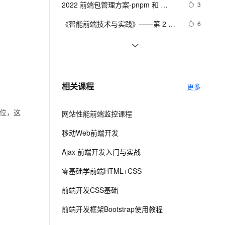
安全
2022 前端包管理方案-pnpm 和 
我要投诉
e-1.1-I2V
Cosyvoice-V3-Flash
3
PolarDB
上云场景组合购
Milvus 弹性伸缩功能新增节
伴
corepack
漫剧创作，剧本、分镜、视频高效生成
100%兼容MySQL、PostgreSQL，兼容Oracle，支持集中和分布式
覆盖90%+业务场景，专享组合折扣价
点支持范围
畅自然，细节丰富
高表现力语音合成大模型，语音克隆听感自然
VPN
《智能前端技术与实践》——第 2 章 
6
前端开发基础 ——2.2 HTML基础
ernetes 版 ACK
云聚AI 严选权益
AI 原生数据库服务发布
SSL 证书
而桌面app向来是web前端开发开发人
2
2V
Fun-ASR
——2.2.1    HTML 文档基本结构
，一键激活高效办公新体验
理容器应用的 K8s 服务
精选AI产品，从模型到应用全链提效
Agent 数据网关
员下意识的避开方
文戏情感细腻自然，动作戏激烈拳拳到肉，实现更强表演能力
支持中英文自由切换，具备更强的噪声鲁棒性
堡垒机
（中）
前端组件之Bootstrap与Ant design of 
9
AI 用量加速计划
云原生数据库 PolarDB
Vue
防火墙
、识别商机，让客服更高效、服务更出色。
前后端分离，如何在前端项目中动态
新老同享，达量后返
Agentic Database 发布
5
相关课程
更多
插入后端API基地址？（in docker）
主机安全
应用
定位，这
网站性能前端监控课程
千问办公
NEW
AI 应用及服务市场
的智能体编程平台
一站式AI生产力平台
移动Web前端开发
AI 应用
伶鹊
Ajax 前端开发入门与实战
企业级人与Agent协作平台，接入和调度多个数字员工
智能客服平台，对话机器人、对话分析、智能外呼
大模型
零基础学前端HTML+CSS
大模型服务平台百炼 - 全妙
自然语言处理
前端开发CSS基础
应用创作平台
多模态内容创作工具，已接入 DeepSeek
数据标注
前端开发框架Bootstrap使用教程
机器学习