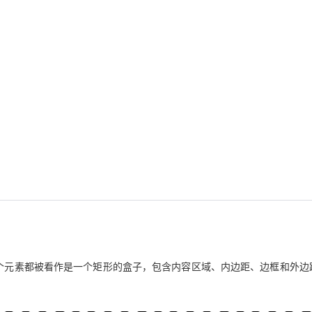
AI 应用
10分钟微调：让0.6B模型媲美235B模
多模态数据信
型
依托云原生高可用架构,实现Dify私有化部署
用1%尺寸在特定领域达到大模型90%以上效果
一个 AI 助手
超强辅助，Bol
即刻拥有 DeepSeek-R1 满血版
在企业官网、通讯软件中为客户提供 AI 客服
多种方案随心选，轻松解锁专属 DeepSeek
每个元素都被看作是一个矩形的盒子，包含内容区域、内边距、边框和外边