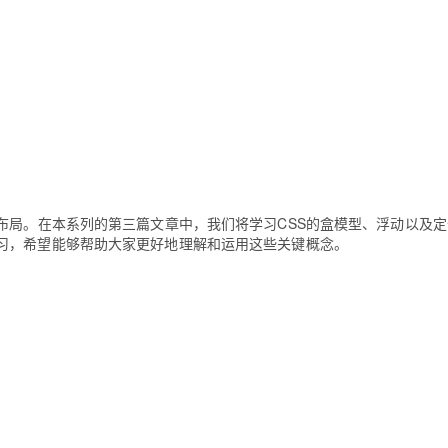
Deepseek-v4-pro
HappyHors
同享
万小智 AI 建站低至 15元/月
Qoder CN
AI 短剧/漫剧
云原生数据库 
快递物流查询
WordPress
成为服务伙
高校合作
点，立即开启云上创新
覆盖公网/内网、递归/权威、移动APP等全场景解析服务
送.CN域名，送备案服务码
基于千问大模型等，支持代码智能生成、研发智能问答
AI助力短剧
态智能体模型
旗舰 MoE 大模型，百万上下文与顶尖推理能力
图生视频，流
Ubuntu
服务生态伙伴
云工开物
企业应用
Works
Night Plan 支持 Qwen 3.8-Max
云原生大数据计算服务 MaxCompute
AI 办公
容器服务 Kub
NEW
GLM-5.2
Wan2.7-T
Red Hat
30+ 款产品免费体验
Data Agent 驱动的一站式 Data+AI 开发治理平台
夜间 5 折，Qwen/Meoo/TokenPlan 客户专享
面向分析的企业级SaaS模式云数据仓库
AI智能应用
提供一站式管
科研合作
视觉 Coding、空间感知、多模态思考等全面升级
1M上下文，专为长程任务能力而生
ERP
堂（旗舰版）
SUSE
智能客服
CRM
防护产品
2个月
自动承接线索
建站小程序
OA 办公系统
AI 应用构建
大模型原生
布局。在本系列的第三篇文章中，我们将学习CSS的盒模型、浮动以及
力提升
财税管理
模板建站
Qoder
大模型服务平台百炼-应用模版
HOT
NEW
习，希望能够帮助大家更好地理解和运用这些关键概念。
面向真实软件
个人版上线、团队版降价；千问3.8-Max首发发尝鲜
丰富多元化的应用模版和解决方案
400电话
定制建站
万有无界
大模型服务平台百炼-智能体
方案
广告营销
模板小程序
的模型效果
灵活可视化地构建企业级 Agent
定制小程序
秒悟
人工智能平台 PAI
APP 开发
云端极速 AI 
新一代 AI 视频生成模型，深度适配广告营销等场景
AI Native 的算法工程平台，一站式完成建模、训练、推理服务部署
建站系统