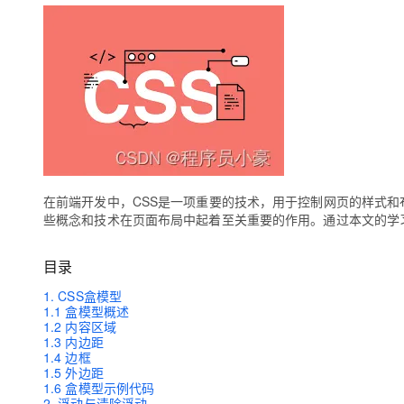
存储
天池大赛
Qwen3.7-Plus
云解析DNS
解决方案免费试用 新老
电子合同
最高领取价值200元试用
能看、能想、能动手的多模
安全
网络与CDN
AI 算法大赛
畅捷通
大数据开发治理平台 Data
AI 产品 免费试用
网络
安全
云开发大赛
Qwen3-VL-Plus
Tableau 订阅
1亿+ 大模型 tokens 和 
可观测
入门学习赛
中间件
AI空中课堂在线直播课
云防火墙
140+云产品 免费试用
上云与迁云
云原生的云上边界网络安全
产品新客免费试用，最长1
数据库
生态解决方案
大模型服务
企业出海
大模型ACA认证体验
大数据计算
在前端开发中，CSS是一项重要的技术，用于控制网页的样式和
助力企业全员 AI 认知与能
行业生态解决方案
千问AI平台-Token Plan
政企业务
些概念和技术在页面布局中起着至关重要的作用。通过本文的学
媒体服务
开发者生态解决方案
企业服务与云通信
目录
千问AI平台-模型体验
AI 开发和 AI 应用解决
在线体验全尺寸、多种模态
域名与网站
1. CSS盒模型
1.1 盒模型概述
Happy 系列大模型
1.2 内容区域
终端用户计算
1.3 内边距
1.4 边框
Serverless
1.5 外边距
1.6 盒模型示例代码
2. 浮动与清除浮动
开发工具