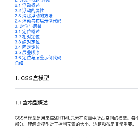
大模型解决方案
2.1 浮动概述
2.2 浮动的属性
迁移与运维管理
2.3 清除浮动的方法
快速部署 Dify，高效搭建 
2.4 浮动与布局示例代码
专有云
3. 定位与层叠
3.1 定位概述
10 分钟在聊天系统中增加
3.2 相对定位
3.3 绝对定位
3.4 固定定位
3.5 层叠顺序
3.6 定位与层叠示例代码
总结
1. CSS盒模型
1.1 盒模型概述
CSS盒模型是用来描述HTML元素在页面中所占空间的模型。
部分。理解盒模型对于控制元素的大小、边距和布局非常重要。