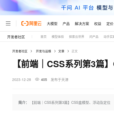
大模型
产品
解决方案
权益
定价
开发者社区
首页
模型体验
探索云世界
问产品
动手实
大模型
产品
解决方案
权益
定价
云市场
伙伴
服务
了解阿里云
精选产品
精选解决方案
普惠上云
产品定价
精选商城
成为销售伙伴
售前咨询
为什么选择阿里云
千问AI平台
开发者社区
开发与运维
文章
正文
了解云产品的定价详情
大模型服务平台百炼
千问办公，解锁你的工作
普惠上云 官方力荐
分销伙伴
在线服务
网站建设
什么是云计算
大
【前端｜CSS系列第3篇
大模型服务与应用平台
企业级Agent产品，直接
云服务器38元/年起，超
咨询伙伴
多端小程序
技术领先
云上成本管理
售后服务
轻量应用服务器
Agency Agents：拥
官方推荐返现计划
大模型
精选产品
精选解决方案
Salesforce 国际版订阅
稳定可靠
管理和优化成本
推荐新用户得奖励，单订单
销售伙伴合作计划
2023-12-28
405
发布于天津
自助服务
友盟天域
安全合规
人工智能与机器学习
AI
文本生成
云数据库 RDS
HappyHorse 打造一
云工开物
无影生态合作计划
在线服务
观测云
分析师报告
高校专属算力普惠，学生认
计算
互联网应用开发
Qwen3.8-Max
HOT
Salesforce On Alibaba C
工单服务
Tuya 物联网平台阿里云
研究报告与白皮书
人工智能平台 PAI
快速拥有专属 OpenClaw
简介：
【前端｜CSS系列第3篇】CSS盒模型、浮动及定位
大模
Consulting Partner 合
大数据
容器
智能体时代全能旗舰模型
免费试用
短信专区
一站式AI开发、训练和推
蓝凌 OA
AI 大模型销售与服务生
现代化应用