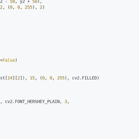
2 - 
50
, y2 + 
50
),

2
, (
0
, 
0
, 
255
), 
2
)

=
False
)

st[
14
][
2
]), 
15
, (
0
, 
0
, 
255
), cv2.
FILLED
)

, cv2.
FONT_HERSHEY_PLAIN
, 
3
,
