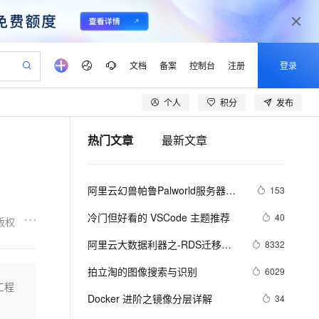
文档
备案
控制台
注册
登录
个人
积分
发布
验
作计划
器
AI 活动
专业服务
服务伙伴合作计划
开发者社区
加入我们
产品动态
服务平台百炼
阿里云 OPC 创新助力计划
热门文章
最新文章
一站式生成采购清单，支持单品或批量购买
可编辑精美 PPT 文稿
S产品伙伴计划（繁花）
峰会
CS
造的大模型服务与应用开发平台
Agency Agents：拥有专属领域专家
AI 生产力先锋
Al MaaS 服务伙伴赋能合作
域名
博文
Careers
PolarDB Agentic Database
至高可申请百万元
 轻松生成专业的 PPT
开启高性价比 AI 编程新体验
弹性可伸缩的云计算服务
先锋实践拓展 AI 生产力的边界
发布
多领域专家智能体,一键组建 AI 虚拟交付团队
Token 补贴，五大权
计划
海大会
伙伴信用分合作计划
商标
问答
社会招聘
阿里云幻兽帕鲁Palworld服务器配
153
益加速 OPC 成功
帕鲁游戏服务器
SS
HappyHorse 打造一站式影视创作平台
飞天发布时刻
HOT
秒悟 Meoo CLI 支持一键部
划
备案
电子书
校园招聘
置及价格整理（2024年版）
联机服务器，轻松开启游戏
视频创作，一键激活电商全链路生产力
稳定、安全、高性价比、高性能的云存储服务
所见，即是所愿
署项目至阿里云账号
可视化编排打通从文字构思到成片全链路闭环
更多支持
冷门但好看的 VSCode 主题推荐
40
版权
划
公司注册
镜像站
视频生成
语音识别与合成
 智能体与工作流应用
漫剧工坊：一站式动画创作平台
AI 实训营
Flink OSS 支持
阿里云大数据利器之-RDS迁移到
8332
合作伙伴培训与认证
划
上云迁移
站生成，高效打造优质广告素材
全接入的云上超级电脑
通过阿里云百炼高效搭建AI应用,助力高效开发
快速生产连贯的高质量长漫剧
从基础到进阶，Agent 创客手把手教你
AssumeRole 角色自定义
Maxcompute实现动态分区
lScope
我要反馈
e-1.1-T2V
Qwen3-TTS-Flash
拍立淘的图像搜索与识别
6029
查询合作伙伴
n Alibaba Cloud ISV 合作
代维服务
建企业门户网站
10 分钟搭建微信、支付宝小程序
工程
百炼 Qwen3.7-Flash 系列模
畅细腻的高质量视频
离线语音合成大模型，多语言方言自适应，低延迟高稳定
创新加速
Docker 进阶之镜像分层详解
ope
登录合作伙伴管理后台
34
我要建议
站，无忧落地极速上线
以可视化方式快速构建移动和 PC 门户网站
国内短信简单易用，安全可靠，秒级触达，全球覆盖200+国家和地区。
高效部署网站，快速应用到小程序
型发布