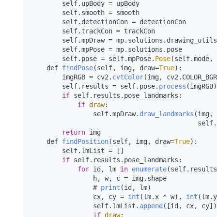
        self.
upBody
 = upBody

        self.
smooth
 = smooth

        self.
detectionCon
 = detectionCon

        self.
trackCon
 = trackCon

        self.
mpDraw
 = mp.
solutions
.
drawing_utils
        self.
mpPose
 = mp.
solutions
.
pose
        self.
pose
 = self.
mpPose
.
Pose
(self.
mode
, 
    def 
findPose
(self, img, draw=
True
):

        imgRGB = cv2.
cvtColor
(img, cv2.
COLOR_BGR
        self.
results
 = self.
pose
.
process
(imgRGB)

if
 self.
results
.
pose_landmarks
:

if
draw
:

                self.
mpDraw
.
draw_landmarks
(img, 
                                           self.
return
 img

    def 
findPosition
(self, img, draw=
True
):

        self.
lmList
 = []

if
 self.
results
.
pose_landmarks
:

for
 id, lm 
in
enumerate
(self.
results
                h, w, c = img.
shape
                # 
print
(id, lm)

                cx, cy = 
int
(lm.
x
 * w), 
int
(lm.
y
                self.
lmList
.
append
([id, cx, cy])

if
draw
:
