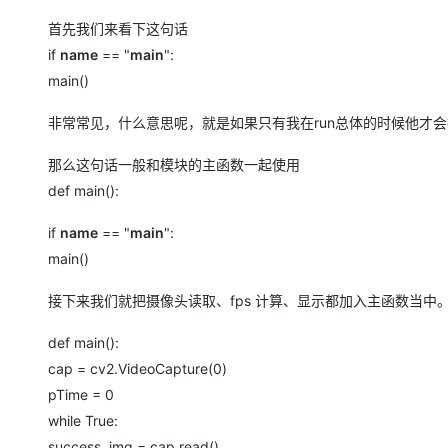
首先我们来看下这句话
if
name
== "
main
":
main()
非常常见，什么意思呢，就是如果只有我在run总体的时候他才
那么这句话一般和模块的主函数一起使用
def main():
if
name
== "
main
":
main()
接下来我们就把摄像头读取、fps 计算、显示都加入主函数当中
def main():
cap = cv2.VideoCapture(0)
pTime = 0
while True:
success, img = cap.read()