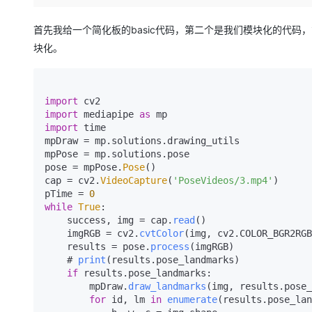
存储
天池大赛
Qwen3.7-Plus
云解析DNS
解决方案免费试用 新老
电子合同
最高领取价值200元试用
能看、能想、能动手的多模
安全
网络与CDN
首先我给一个简化板的basic代码，第二个是我们模块化的代
AI 算法大赛
畅捷通
块化。
大数据开发治理平台 Data
AI 产品 免费试用
网络
安全
云开发大赛
Qwen3-VL-Plus
Tableau 订阅
1亿+ 大模型 tokens 和 
可观测
入门学习赛
中间件
AI空中课堂在线直播课
云防火墙
140+云产品 免费试用
import
上云与迁云
云原生的云上边界网络安全
产品新客免费试用，最长1
数据库
import
 mediapipe 
as
生态解决方案
import
 time

大模型服务
企业出海
大模型ACA认证体验
mpDraw = mp.
solutions
.
drawing_utils
大数据计算
mpPose = mp.
solutions
.
pose
助力企业全员 AI 认知与能
行业生态解决方案
千问AI平台-Token Plan
政企业务
pose = mpPose.
Pose
()

媒体服务
cap = cv2.
VideoCapture
(
'PoseVideos/3.mp4'
)

开发者生态解决方案
pTime = 
0
企业服务与云通信
千问AI平台-模型体验
AI 开发和 AI 应用解决
while
True
:

    success, img = cap.
read
()

在线体验全尺寸、多种模态
域名与网站
    imgRGB = cv2.
cvtColor
(img, cv2.
COLOR_BGR2RGB
    results = pose.
process
(imgRGB)

Happy 系列大模型
终端用户计算
    # 
print
(results.
pose_landmarks
)

if
 results.
pose_landmarks
:

Serverless
        mpDraw.
draw_landmarks
(img, results.
pose_
for
 id, lm 
in
enumerate
(results.
pose_lan
开发工具