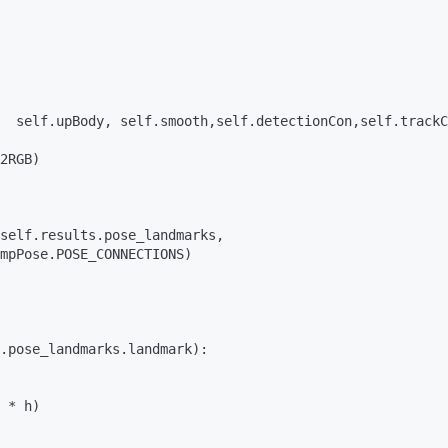
  self.
upBody
, self.
smooth
,self.
detectionCon
,self.
trackC
2RGB
)

self.
results
.
pose_landmarks
,

mpPose
.
POSE_CONNECTIONS
)

.
pose_landmarks
.
landmark
):

 * h)
