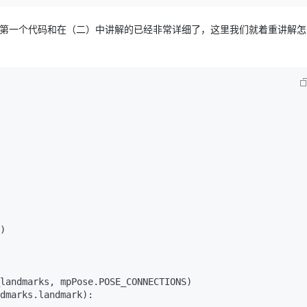
Deepseek-v4-pro
HappyHors
同享
万小智 AI 建站低至 15元/月
Qoder CN
AI 短剧/漫剧
云原生数据库 
快递物流查询
WordPress
成为服务伙
高校合作
点，立即开启云上创新
覆盖公网/内网、递归/权威、移动APP等全场景解析服务
送.CN域名，送备案服务码
基于千问大模型等，支持代码智能生成、研发智能问答
AI助力短剧
态智能体模型
旗舰 MoE 大模型，百万上下文与顶尖推理能力
图生视频，流
码，第一个代码和在（二）中讲解的已经非常详细了，这里我们就着重讲解
Ubuntu
服务生态伙伴
云工开物
企业应用
Works
Night Plan 支持 Qwen 3.8-Max
云原生大数据计算服务 MaxCompute
AI 办公
容器服务 Kub
NEW
GLM-5.2
Wan2.7-T
Red Hat
30+ 款产品免费体验
Data Agent 驱动的一站式 Data+AI 开发治理平台
夜间 5 折，Qwen/Meoo/TokenPlan 客户专享
面向分析的企业级SaaS模式云数据仓库
AI智能应用
提供一站式管
科研合作
视觉 Coding、空间感知、多模态思考等全面升级
1M上下文，专为长程任务能力而生
ERP
堂（旗舰版）
SUSE
智能客服
CRM
防护产品
2个月
自动承接线索
建站小程序
OA 办公系统
AI 应用构建
大模型原生
力提升
财税管理
模板建站
Qoder
大模型服务平台百炼-应用模版
HOT
NEW
面向真实软件
个人版上线、团队版降价；千问3.8-Max首发发尝鲜
丰富多元化的应用模版和解决方案
400电话
定制建站
万有无界
大模型服务平台百炼-智能体
方案
广告营销
模板小程序
的模型效果
灵活可视化地构建企业级 Agent
定制小程序
)

秒悟
人工智能平台 PAI
APP 开发
云端极速 AI 
新一代 AI 视频生成模型，深度适配广告营销等场景
AI Native 的算法工程平台，一站式完成建模、训练、推理服务部署
建站系统
landmarks
, mpPose.
POSE_CONNECTIONS
)

dmarks
.
landmark
):
