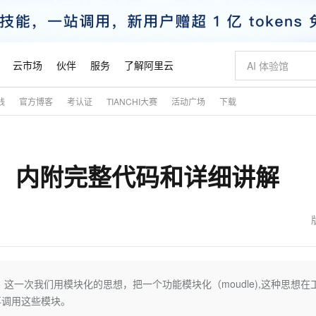
云市场
伙伴
服务
了解阿里云
践
官方博客
考认证
TIANCHI大赛
活动广场
下载
AI 特惠
数据与 API
成为产品伙伴
企业增值服务
最佳实践
价格计算器
AI 场景体
基础软件
产品伙伴合
阿里云认证
市场活动
配置报价
大模型
自助选配和估算价格
步到位
智启 AI 普惠权益
产品生态集成认证中心
企业支持计划
云上春晚
域名与网站
Qwen Audio：打造专属 AI 语音助手
千问官方 MaaS 平台，为开发者和 Agent 而生，新用户赠送 1 亿 + tokens 额度
一句话生成原生
AI Coding
阿里云Maa
2026 阿里云
云服务器 E
为企业打
数据集
Windows
大模型认证
模型
NEW
NEW
）内附完整代码和详细讲解
格式还原
值低价云产品抢先购
至高享 1亿+免费 tokens，加速 Al 应用落地
提供智能易用的域名与建站服务
Qwen-Audio-3.0-Realtime 端到端实时语音角色扮演
输入一句话想法,
智能编程，一键
安全可靠、
产品生态伙伴
专家技术服务
云上奥运之旅
弹性计算合作
阿里云中企出
手机三要素
宝塔 Linux
全部认证
价格优势
开源旗舰模型
即刻拥有 DeepSeek-V4-Pro
阿里云 OPC 创新助力计划
千问大模型
一键部署幻兽
AI 电商营销
对象存储 O
大模型
产品生态伙伴工作台
企业增值服务台
云栖战略参考
云存储合作计
云栖大会
身份实名认证
CentOS
训练营
推动算力普惠，释放技术红利
最高返9万
真正可用的 1M 上下文,一次完成代码全链路开发
快速构建应用程序和网站，即刻迈出上云第一步
轻松解锁专属 DeepSeek-V4-Pro
至高百万元 Token 补贴，加速一人公司成长
多元化、高性能、安全可靠的大模型服务
一键购买专属
从图文生成到
云上的中国
数据库合作计
活动全景
短信
Docker
图片和
自进化智能体
5 分钟轻松部署专属 QwenPaw
Token Plan 模型订阅计划
数字证书管理服务（原SSL证书）
高效搭建 AI
AI 广告创作
无影云电脑
企业成长
NEW
HOT
信息公告
看见新力量
云网络合作计
OCR 文字识别
JAVA
越聪明
证享300元代金券
全托管，含MySQL、PostgreSQL、SQL Server、MariaDB多引擎
Qwen3.8-Max 首发尝鲜，限时加量 10 倍，夜间低至2折
实现全站HTTPS，呈现可信的WEB访问
从聊天伙伴进化为能主动干活的本地数字员工
图文、视频一
随时随地安
魔搭 Mode
Kimi-K3
HappyHors
NEW
loud
服务实践
官网公告
金融模力时刻
Salesforce O
版
发票查验
全能环境
Claude Code + GStack 打造工程团队
千问办公，限时限量积分加倍
Qoder
低代码高效构
AI 建站
短信服务
一次我们用模块化的思想，把一个功能模块化（moudle),这种思想在
型
NEW
作计划
Kimi 最新旗舰模型，长程编程与推理利器
让文字生成流
计划
创新中心
魔搭 ModelSc
健康状态
理服务
让AI从“聊天伙伴”进化为能干活的“数字员工”
安装技能 GStack，拥有专属 AI 工程团队
你的AI工作搭子，覆盖日常办公高频场景
面向真实软件的智能体编程平台
0 代码专业建
再调用这些模块。
客户案例
天气预报查询
操作系统
态合作计划