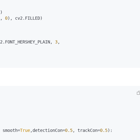
)

AI 应用
10分钟微调：让0.6B模型媲美235B模
多模态数据信
, 
0
), cv2.
FILLED
)

型
依托云原生高可用架构,实现Dify私有化部署
用1%尺寸在特定领域达到大模型90%以上效果
一个 AI 助手
超强辅助，Bol
2.
FONT_HERSHEY_PLAIN
, 
3
,

即刻拥有 DeepSeek-R1 满血版
在企业官网、通讯软件中为客户提供 AI 客服
多种方案随心选，轻松解锁专属 DeepSeek
 smooth=
True
,detectionCon=
0.5
, trackCon=
0.5
):
