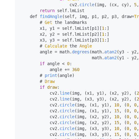
                    cv2.
circle
(img, (cx, cy), 
5
,
return
 self.
lmList
    def 
findAngle
(self, img, p1, p2, p3, draw=
Tr
        # 
Get
 the landmarks

        x1, y1 = self.
lmList
[p1][
1
:]

        x2, y2 = self.
lmList
[p2][
1
:]

        x3, y3 = self.
lmList
[p3][
1
:]

        # 
Calculate
 the 
Angle
        angle = math.
degrees
(math.
atan2
(y3 - y2,
                             math.
atan2
(y1 - y2,
if
 angle < 
0
:

            angle += 
360
        # 
print
(angle)

        # 
Draw
if
draw
:

            cv2.
line
(img, (x1, y1), (x2, y2), (
2
            cv2.
line
(img, (x3, y3), (x2, y2), (
2
            cv2.
circle
(img, (x1, y1), 
10
, (
0
, 
0
,
            cv2.
circle
(img, (x1, y1), 
15
, (
0
, 
0
,
            cv2.
circle
(img, (x2, y2), 
10
, (
0
, 
0
,
            cv2.
circle
(img, (x2, y2), 
15
, (
0
, 
0
,
            cv2.
circle
(img, (x3, y3), 
10
, (
0
, 
0
,
            cv2.
circle
(img, (x3, y3), 
15
, (
0
, 
0
,