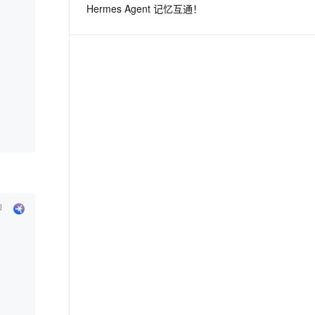
Hermes Agent 记忆互通！
息提取
与 AI 智能体进行实时音视频通话
从文本、图片、视频中提取结构化的属性信息
构建支持视频理解的 AI 音视频实时通话应用
t.diy 一步搞定创意建站
构建大模型应用的安全防护体系
通过自然语言交互简化开发流程,全栈开发支持
通过阿里云安全产品对 AI 应用进行安全防护