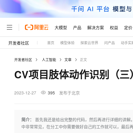
大模型
产品
解决方案
权益
定价
开发者社区
首页
模型体验
探索云世界
问产品
动手实
大模型
产品
解决方案
权益
定价
云市场
伙伴
服务
了解阿里云
精选产品
精选解决方案
普惠上云
产品定价
精选商城
成为销售伙伴
售前咨询
为什么选择阿里云
千问AI平台
开发者社区
人工智能
文章
正文
了解云产品的定价详情
大模型服务平台百炼
睿译宝，AI翻译排版一
普惠上云 官方力荐
分销伙伴
在线服务
网站建设
什么是云计算
大
CV项目肢体动作识别（三
大模型服务与应用平台
上传文档即自动完成翻译和
云服务器38元/年起，超
咨询伙伴
多端小程序
技术领先
云上成本管理
售后服务
轻量应用服务器
GLM-5.2：长任务时代
官方推荐返现计划
大模型
精选产品
精选解决方案
Salesforce 国际版订阅
稳定可靠
管理和优化成本
推荐新用户得奖励，单订单
销售伙伴合作计划
2023-12-27
395
发布于北京
自助服务
友盟天域
安全合规
人工智能与机器学习
AI
文本生成
云数据库 RDS
Hermes Agent，打造
云工开物
无影生态合作计划
在线服务
观测云
分析师报告
自主进化，持久记忆，越用
高校专属算力普惠，学生认
计算
互联网应用开发
Qwen3.8-Max
HOT
Salesforce On Alibaba C
工单服务
Tuya 物联网平台阿里云
研究报告与白皮书
人工智能平台 PAI
快速拥有专属 OpenClaw
简介：
首先我还是给出完整的代码，然后再进行详细的讲解。这
大模
Consulting Partner 合
大数据
容器
智能体时代全能旗舰模型
免费试用
短信专区
一站式AI开发、训练和推
中非常常见，在分工中你需要做好自己的工作就可以，最后
蓝凌 OA
AI 大模型销售与服务生
现代化应用