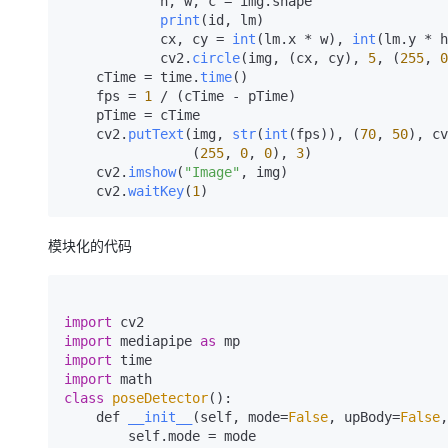
            h, w, c = img.
shape
大模型解决方案
print
(id, lm)

迁移与运维管理
            cx, cy = 
int
(lm.
x
 * w), 
int
(lm.
y
 * h
快速部署 Dify，高效搭建 
            cv2.
circle
(img, (cx, cy), 
5
, (
255
, 
0
    cTime = time.
time
()

专有云
    fps = 
1
 / (cTime - pTime)

10 分钟在聊天系统中增加
    pTime = cTime

    cv2.
putText
(img, 
str
(
int
(fps)), (
70
, 
50
), cv
                (
255
, 
0
, 
0
), 
3
)

    cv2.
imshow
(
"Image"
, img)

    cv2.
waitKey
(
1
模块化的代码
import
import
 mediapipe 
as
import
import
class
poseDetector
():

    def 
__init__
(self, mode=
False
, upBody=
False
,
        self.
mode
 = mode
