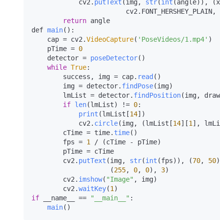
            cv2.
putText
(img, 
str
(
int
(angle)), (x
                        cv2.
FONT_HERSHEY_PLAIN
, 
return
 angle

def 
main
():

    cap = cv2.
VideoCapture
(
'PoseVideos/1.mp4'
)

    pTime = 
0
    detector = 
poseDetector
()

while
True
:

        success, img = cap.
read
()

        img = detector.
findPose
(img)

        lmList = detector.
findPosition
(img, draw
if
len
(lmList) != 
0
:

print
(lmList[
14
])

            cv2.
circle
(img, (lmList[
14
][
1
], lmLi
        cTime = time.
time
()

        fps = 
1
 / (cTime - pTime)

        pTime = cTime

        cv2.
putText
(img, 
str
(
int
(fps)), (
70
, 
50
)
                    (
255
, 
0
, 
0
), 
3
)

        cv2.
imshow
(
"Image"
, img)

        cv2.
waitKey
(
1
if
 __name__ == 
"__main__"
:

main