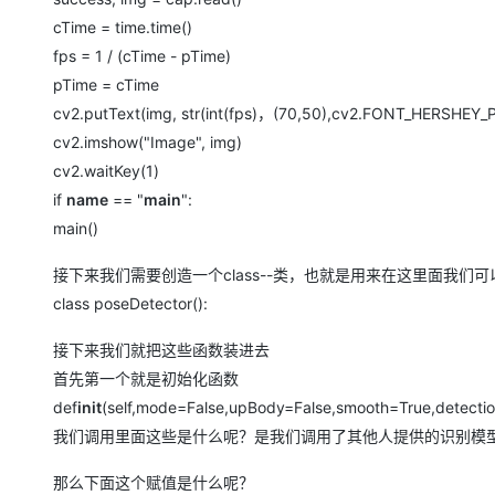
cTime = time.time()
fps = 1 / (cTime - pTime)
pTime = cTime
cv2.putText(img, str(int(fps)，(70,50),cv2.FONT_HERSHEY_PL
cv2.imshow("Image", img)
cv2.waitKey(1)
if
name
== "
main
":
main()
接下来我们需要创造一个class--类，也就是用来在这里面我们
class poseDetector():
接下来我们就把这些函数装进去
首先第一个就是初始化函数
def
init
(self,mode=False,upBody=False,smooth=True,detecti
我们调用里面这些是什么呢？是我们调用了其他人提供的识别模
那么下面这个赋值是什么呢？