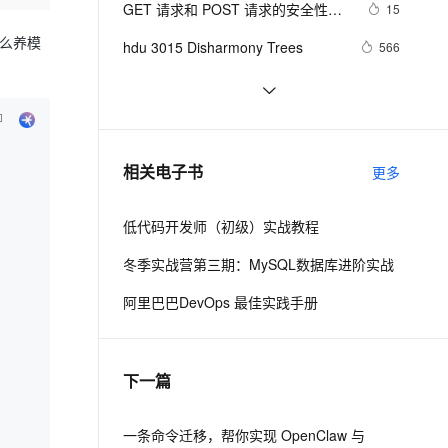
安全
GET 请求和 POST 请求的安全性有
我要投诉
e-1.1-I2V
Cosyvoice-V3-Flash
15
PolarDB
上云场景组合购
伴
Qoder CN V1.7.0 发布
何区别？
漫剧创作，剧本、分镜、视频高效生成
100%兼容MySQL、PostgreSQL，兼容Oracle，支持集中和分布式
覆盖90%+业务场景，专享组合折扣价
畅自然，细节丰富
高表现力语音合成大模型，语音克隆听感自然
怎么养模
VPN
hdu 3015 Disharmony Trees
566
ernetes 版 ACK
云聚AI 严选权益
云安全中心 AI BAS 智能自动
SSL 证书
perl--CGI编程之Apache服务器安装
440
2V
Fun-ASR
，一键激活高效办公新体验
理容器应用的 K8s 服务
精选AI产品，从模型到应用全链提效
化模拟渗透攻击产品发布
配置
文戏情感细腻自然，动作戏激烈拳拳到肉，实现更强表演能力
支持中英文自由切换，具备更强的噪声鲁棒性
堡垒机
如何绑定多个action到一个slot
458
AI 用量加速计划
DataWorks ChatBI 会话支持
防火墙
、识别商机，让客服更高效、服务更出色。
结构struct(值类型)在实际应用要注
新老同享，达量后返
上传临时文件分析
624
相关电子书
更多
意的二点:
主机安全
应用
低代码开发师（初级）实战教程
千问办公
NEW
AI 应用及服务市场
的智能体编程平台
一站式AI生产力平台
冬季实战营第三期：MySQL数据库进阶实战
AI 应用
伶鹊
阿里巴巴DevOps 最佳实践手册
企业级人与Agent协作平台，接入和调度多个数字员工
智能客服平台，对话机器人、对话分析、智能外呼
大模型
大模型服务平台百炼 - 全妙
自然语言处理
下一篇
应用创作平台
多模态内容创作工具，已接入 DeepSeek
数据标注
机器学习
一条命令迁移，帮你实现 OpenClaw 与