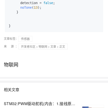
      detection = 
false
;

noTone
(
13
);

    }

文章标签：
传感器
来 源：
开发者社区
>
物联网
>
文章
> 正文
物联网
相关文章
STM32:PWM驱动舵机(内含：1.接线原理图/实物图+2.代码部分+3.补充知识部分)