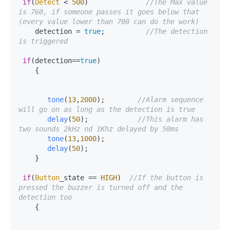
if
(
Detect
 < 
500
)              
//The Max value 
is 760, if someone passes it goes below that 
(every value lower than 700 can do the work)
    detection = 
true
;          
//The detection 
is triggered
if
(detection==
true
)

    {

tone
(
13
,
2000
);        
//Alarm sequence 
will go on as long as the detection is true
delay
(
50
);            
//This alarm has 
two sounds 2kHz nd 1Khz delayed by 50ms
tone
(
13
,
1000
);

delay
(
50
);

    }

if
(
Button
_state == 
HIGH
)  
//If the button is 
pressed the buzzer is turned off and the 
detection too
    {
