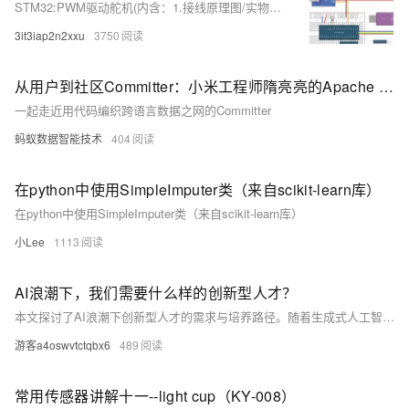
STM32:PWM驱动舵机(内含：1.接线原理图/实物图+2.代码部分+3.补充知识部分)
3it3iap2n2xxu
3750
从用户到社区Committer：小米工程师隋亮亮的Apache Fory成长之路
一起走近用代码编织跨语言数据之网的Committer
蚂蚁数据智能技术
404
在python中使用SimpleImputer类（来自scikit-learn库）
在python中使用SimpleImputer类（来自scikit-learn库）
小Lee
1113
AI浪潮下，我们需要什么样的创新型人才？
本文探讨了AI浪潮下创新型人才的需求与培养路径。随着生成式人工智能（GAI）技术的突破，AI已渗透至各领域，重塑传统行业并带来机遇与挑战。创新型人才需具备跨学科知识融合、持续学习、创新实践能力及伦理责任感。GAI认证作为权威标准，助力人才技能提升和企业招聘。未来应加强跨学科教育、实践教学、持续学习与伦理教育，以培养更多适应AI时代的创新型人才。
游客a4oswvtctqbx6
489
常用传感器讲解十一--light cup（KY-008）