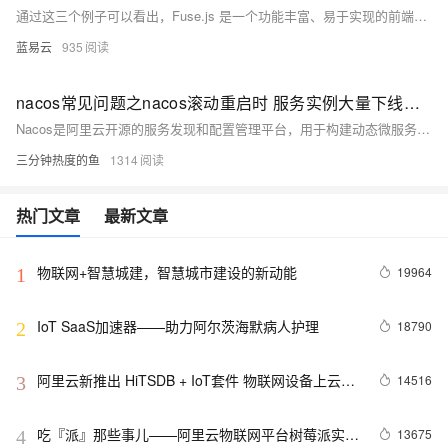
通过这三个例子可以看出，Fuse.js 是一个功能丰富、易于实现的前端搜索库。它使开发者能够便捷地实现从基础到高级的搜索功能，无论是简单的列表搜索还是实时的搜索建议，都能够高效、精确地提供给用户所需的信息。
蓝易云
935
nacos常见问题之nacos滚动重启时 服务实例大量下线如何解决
Nacos是阿里云开源的服务发现和配置管理平台，用于构建动态微服务应用架构；本汇总针对Nacos在实际应用中用户常遇到的问题进行了归纳和解答，旨在帮助开发者和运维人员高效解决使用Nacos时的各类疑难杂症。
三分钟热度的鱼
1314
热门文章
最新文章
物联网+智慧城建，智慧城市建设的新动能
19964
1
IoT SaaS加速器——助力阿尔茨海默病人护理
18790
2
阿里云新推出 HiTSDB + IoT套件 物联网设备上云步
14516
3
入快车道
吃『派』那些事儿——阿里云物联网平台树莓派实战
13675
4