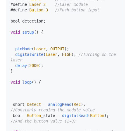
#define 
Laser
2
//Laser module 
#define 
Button
3
//Push button input
bool detection;

void
setup
(
) {

pinMode
(
Laser
, 
OUTPUT
);

digitalWrite
(
Laser
, 
HIGH
); 
//Turning on the 
laser
delay
(
2000
);

}

void
loop
(
) {

 short 
Detect
 = 
analogRead
(
Rec
);            
//Constanly reading the module value
 bool  
Button
_state = 
digitalRead
(
Button
);  
//And the button value (1-0)