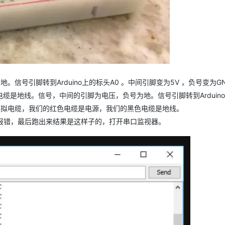
AI 应用
10分钟微调：让0.6B模型媲美235B模
多模态数据信
型
依托云原生高可用架构,实现Dify私有化部署
用1%尺寸在特定领域达到大模型90%以上效果
一个 AI 助手
超强辅助，Bol
即刻拥有 DeepSeek-R1 满血版
在企业官网、通讯软件中为客户提供 AI 客服
多种方案随心选，轻松解锁专属 DeepSeek
号引脚转到Arduino上的标头A0 。中间引脚变为5V ，负号变为GN
是地线。信号，中间的引脚为电压，负号为地。信号引脚转到Arduin
缆是模拟电缆，我们的红色电缆是电源，我们的黑色电缆是地线。
会报错，最后跑出来结果是这样子的，打开串口监视器。