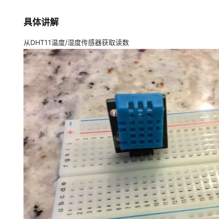
存储
天池大赛
Qwen3.7-Plus
云解析DNS
解决方案免费试用 新老
电子合同
最高领取价值200元试用
能看、能想、能动手的多模
安全
网络与CDN
具体讲解
AI 算法大赛
畅捷通
大数据开发治理平台 Data
AI 产品 免费试用
网络
安全
云开发大赛
Qwen3-VL-Plus
从DHT11温度/湿度传感器获取读数
Tableau 订阅
1亿+ 大模型 tokens 和 
可观测
入门学习赛
中间件
AI空中课堂在线直播课
云防火墙
140+云产品 免费试用
上云与迁云
云原生的云上边界网络安全
产品新客免费试用，最长1
数据库
生态解决方案
大模型服务
企业出海
大模型ACA认证体验
大数据计算
助力企业全员 AI 认知与能
行业生态解决方案
千问AI平台-Token Plan
政企业务
媒体服务
开发者生态解决方案
企业服务与云通信
千问AI平台-模型体验
AI 开发和 AI 应用解决
在线体验全尺寸、多种模态
域名与网站
Happy 系列大模型
终端用户计算
Serverless
开发工具