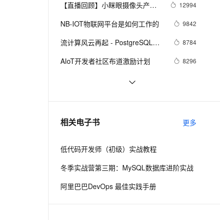
安全
我要投诉
e-1.1-I2V
Cosyvoice-V3-Flash
【直播回顾】小眯眼摄像头产品
12994
PolarDB
上云场景组合购
Milvus 弹性伸缩功能新增节
伴
培训 - 物联网爆品推荐 - 88大促
漫剧创作，剧本、分镜、视频高效生成
100%兼容MySQL、PostgreSQL，兼容Oracle，支持集中和分布式
覆盖90%+业务场景，专享组合折扣价
点支持范围
畅自然，细节丰富
高表现力语音合成大模型，语音克隆听感自然
VPN
NB-IOT物联网平台是如何工作的
9842
预告
ernetes 版 ACK
云聚AI 严选权益
AI 原生数据库服务发布
SSL 证书
流计算风云再起 - PostgreSQL携
2V
Fun-ASR
8784
，一键激活高效办公新体验
理容器应用的 K8s 服务
精选AI产品，从模型到应用全链提效
Agent 数据网关
PipelineDB力挺IoT(物联网), 大幅
文戏情感细腻自然，动作戏激烈拳拳到肉，实现更强表演能力
支持中英文自由切换，具备更强的噪声鲁棒性
堡垒机
AIoT开发者社区布道激励计划
8296
提升性能和开发效率
AI 用量加速计划
云原生数据库 PolarDB
防火墙
、识别商机，让客服更高效、服务更出色。
新老同享，达量后返
Agentic Database 发布
全新版本MongoDB数据存储席卷
7988
物联网
主机安全
应用
学术界关于HBase在物联网/车联
7730
网/互联网/金融/高能物理等八大场
千问办公
NEW
2019阿里云广州峰会开始报名！
7381
AI 应用及服务市场
相关电子书
景的理论研究
更多
的智能体编程平台
一站式AI生产力平台
AI 应用
伶鹊
低代码开发师（初级）实战教程
企业级人与Agent协作平台，接入和调度多个数字员工
智能客服平台，对话机器人、对话分析、智能外呼
大模型
冬季实战营第三期：MySQL数据库进阶实战
大模型服务平台百炼 - 全妙
自然语言处理
阿里巴巴DevOps 最佳实践手册
应用创作平台
多模态内容创作工具，已接入 DeepSeek
数据标注
机器学习