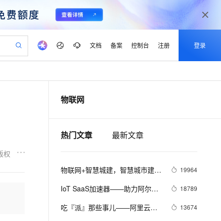
文档
备案
控制台
注册
登录
验
作计划
器
AI 活动
专业服务
服务伙伴合作计划
开发者社区
加入我们
产品动态
服务平台百炼
阿里云 OPC 创新助力计划
物联网
一站式生成采购清单，支持单品或批量购买
可编辑精美 PPT 文稿
S产品伙伴计划（繁花）
峰会
CS
造的大模型服务与应用开发平台
Agency Agents：拥有专属领域专家
AI 生产力先锋
Al MaaS 服务伙伴赋能合作
域名
博文
Careers
至高可申请百万元
Qwen3.8-Max 模型上线
 轻松生成专业的 PPT
开启高性价比 AI 编程新体验
弹性可伸缩的云计算服务
先锋实践拓展 AI 生产力的边界
多领域专家智能体,一键组建 AI 虚拟交付团队
Token 补贴，五大权
计划
海大会
伙伴信用分合作计划
商标
问答
社会招聘
热门文章
最新文章
益加速 OPC 成功
帕鲁游戏服务器
SS
HappyHorse 打造一站式影视创作平台
飞天发布时刻
HOT
Open Search 向量检索版支
划
备案
电子书
校园招聘
联机服务器，轻松开启游戏
视频创作，一键激活电商全链路生产力
稳定、安全、高性价比、高性能的云存储服务
所见，即是所愿
持视频检索 Pipeline 功能
可视化编排打通从文字构思到成片全链路闭环
更多支持
版权
划
公司注册
镜像站
视频生成
语音识别与合成
 智能体与工作流应用
漫剧工坊：一站式动画创作平台
AI 实训营
应用身份服务 (IDaaS)
物联网+智慧城建，智慧城市建设
19964
合作伙伴培训与认证
划
上云迁移
站生成，高效打造优质广告素材
全接入的云上超级电脑
通过阿里云百炼高效搭建AI应用,助力高效开发
快速生产连贯的高质量长漫剧
从基础到进阶，Agent 创客手把手教你
OpenClaw 管理能力上线
的新动能
lScope
我要反馈
e-1.1-T2V
Qwen3-TTS-Flash
IoT SaaS加速器——助力阿尔茨
18789
查询合作伙伴
n Alibaba Cloud ISV 合作
代维服务
建企业门户网站
10 分钟搭建微信、支付宝小程序
MaxCompute MaxFrame 提
海默病人护理
畅细腻的高质量视频
离线语音合成大模型，多语言方言自适应，低延迟高稳定
创新加速
ope
吃『派』那些事儿——阿里云物
登录合作伙伴管理后台
我要建议
13674
站，无忧落地极速上线
以可视化方式快速构建移动和 PC 门户网站
国内短信简单易用，安全可靠，秒级触达，全球覆盖200+国家和地区。
高效部署网站，快速应用到小程序
供自动弹性内存功能
联网平台树莓派实战集锦