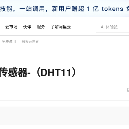
云市场
伙伴
服务
了解阿里云
免费试用
探索云世界
AI 特惠
数据与 API
成为产品伙伴
企业增值服务
最佳实践
价格计算器
AI 场景体
基础软件
产品伙伴合
阿里云认证
市场活动
配置报价
大模型
自助选配和估算价格
步到位
智启 AI 普惠权益
产品生态集成认证中心
企业支持计划
云上春晚
域名与网站
Qwen Audio：打造专属 AI 语音助手
千问官方 MaaS 平台，为开发者和 Agent 而生，新用户赠送 1 亿 + tokens 额度
一句话生成原生
AI Coding
阿里云Maa
2026 阿里云
云服务器 E
为企业打
数据集
Windows
大模型认证
模型
NEW
NEW
感器-（DHT11）
格式还原
值低价云产品抢先购
至高享 1亿+免费 tokens，加速 Al 应用落地
提供智能易用的域名与建站服务
Qwen-Audio-3.0-Realtime 端到端实时语音角色扮演
输入一句话想法,
智能编程，一键
安全可靠、
产品生态伙伴
专家技术服务
云上奥运之旅
弹性计算合作
阿里云中企出
手机三要素
宝塔 Linux
全部认证
价格优势
开源旗舰模型
即刻拥有 DeepSeek-V4-Pro
阿里云 OPC 创新助力计划
千问大模型
一键部署幻兽
AI 电商营销
对象存储 O
大模型
产品生态伙伴工作台
企业增值服务台
云栖战略参考
云存储合作计
云栖大会
身份实名认证
CentOS
训练营
推动算力普惠，释放技术红利
最高返9万
真正可用的 1M 上下文,一次完成代码全链路开发
快速构建应用程序和网站，即刻迈出上云第一步
轻松解锁专属 DeepSeek-V4-Pro
至高百万元 Token 补贴，加速一人公司成长
多元化、高性能、安全可靠的大模型服务
一键购买专属
从图文生成到
云上的中国
数据库合作计
活动全景
短信
Docker
图片和
自进化智能体
5 分钟轻松部署专属 QwenPaw
Token Plan 模型订阅计划
数字证书管理服务（原SSL证书）
高效搭建 AI
AI 广告创作
无影云电脑
企业成长
NEW
HOT
信息公告
看见新力量
云网络合作计
OCR 文字识别
JAVA
越聪明
证享300元代金券
全托管，含MySQL、PostgreSQL、SQL Server、MariaDB多引擎
Qwen3.8-Max 首发尝鲜，限时加量 10 倍，夜间低至2折
实现全站HTTPS，呈现可信的WEB访问
从聊天伙伴进化为能主动干活的本地数字员工
图文、视频一
随时随地安
魔搭 Mode
Kimi-K3
HappyHors
NEW
loud
服务实践
官网公告
金融模力时刻
Salesforce O
版
发票查验
全能环境
Claude Code + GStack 打造工程团队
千问办公，限时限量积分加倍
Qoder
低代码高效构
AI 建站
短信服务
型
NEW
作计划
Kimi 最新旗舰模型，长程编程与推理利器
让文字生成流
计划
创新中心
魔搭 ModelSc
健康状态
理服务
让AI从“聊天伙伴”进化为能干活的“数字员工”
安装技能 GStack，拥有专属 AI 工程团队
你的AI工作搭子，覆盖日常办公高频场景
面向真实软件的智能体编程平台
0 代码专业建
客户案例
天气预报查询
操作系统
态合作计划