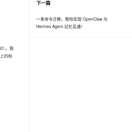
下一篇
息提取
与 AI 智能体进行实时音视频通话
一条命令迁移，帮你实现 OpenClaw 与
从文本、图片、视频中提取结构化的属性信息
构建支持视频理解的 AI 音视频实时通话应用
Hermes Agent 记忆互通！
t.diy 一步搞定创意建站
构建大模型应用的安全防护体系
通过自然语言交互简化开发流程,全栈开发支持
通过阿里云安全产品对 AI 应用进行安全防护
D 。我
o上的标