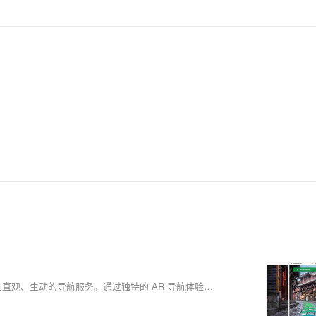
维小帮景区 AR 导航将虚拟画面与现实场景相结合，为游客提供了更加直观、生动的导航服务。通过独特的 AR 导航体验，景区能够在众多竞争对手中脱颖而出，给游客留下深刻的印象，从而激发他们的分享欲望，为景区带来更多的潜在游客。