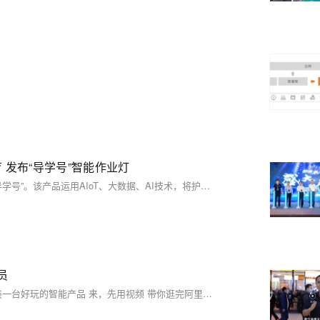
 发布“导学号”智能作业灯
5月20日，阿里云AIoT联合西安导学教育科技发布新一代智能作业灯“导学号”。该产品运用AIoT、大数据、AI技术，将护眼灯、教材教辅、物联网技术结合在一起，是一款先进的具备护眼功能的智能学习机，具备指尖查题、智能辅导等功能，目前已经整合了3600万+数理化语文等教辅题库，覆盖了中小学各个年龄段，满足学生的多种学习需求。
员
观众为何激情感言 天才少年为何深思沉静 为什么现场15分钟 就能组装一台好玩的智能产品 来，先用视频 带你逛完阿里云AIoT展区