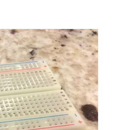
Deepseek-v4-pro
HappyHors
同享
万小智 AI 建站低至 15元/月
Qoder CN
AI 短剧/漫剧
云原生数据库 
快递物流查询
WordPress
成为服务伙
高校合作
点，立即开启云上创新
覆盖公网/内网、递归/权威、移动APP等全场景解析服务
送.CN域名，送备案服务码
基于千问大模型等，支持代码智能生成、研发智能问答
AI助力短剧
态智能体模型
旗舰 MoE 大模型，百万上下文与顶尖推理能力
图生视频，流
Ubuntu
服务生态伙伴
云工开物
企业应用
Works
Night Plan 支持 Qwen 3.8-Max
云原生大数据计算服务 MaxCompute
AI 办公
容器服务 Kub
NEW
GLM-5.2
Wan2.7-T
Red Hat
30+ 款产品免费体验
Data Agent 驱动的一站式 Data+AI 开发治理平台
夜间 5 折，Qwen/Meoo/TokenPlan 客户专享
面向分析的企业级SaaS模式云数据仓库
AI智能应用
提供一站式管
科研合作
视觉 Coding、空间感知、多模态思考等全面升级
1M上下文，专为长程任务能力而生
ERP
堂（旗舰版）
SUSE
智能客服
CRM
防护产品
2个月
自动承接线索
建站小程序
OA 办公系统
AI 应用构建
大模型原生
力提升
财税管理
模板建站
Qoder
大模型服务平台百炼-应用模版
HOT
NEW
面向真实软件
个人版上线、团队版降价；千问3.8-Max首发发尝鲜
丰富多元化的应用模版和解决方案
400电话
定制建站
万有无界
大模型服务平台百炼-智能体
方案
广告营销
模板小程序
的模型效果
灵活可视化地构建企业级 Agent
定制小程序
秒悟
人工智能平台 PAI
APP 开发
云端极速 AI 
新一代 AI 视频生成模型，深度适配广告营销等场景
AI Native 的算法工程平台，一站式完成建模、训练、推理服务部署
建站系统