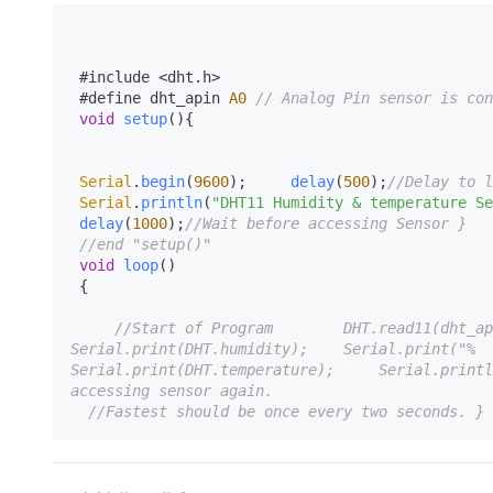
 #include <dht.
h
>

 #define dht_apin 
A0
// Analog Pin sensor is con
void
setup
(
){

Serial
.
begin
(
9600
);     
delay
(
500
);
//Delay to l
Serial
.
println
(
"DHT11 Humidity & temperature Se
delay
(
1000
);
//Wait before accessing Sensor }
//end "setup()" 
void
loop
(
)

 {

//Start of Program        DHT.read11(dht_api
Serial.print(DHT.humidity);    Serial.print("%  ")
Serial.print(DHT.temperature);     Serial.printl
accessing sensor again.  
//Fastest should be once every two seconds. }