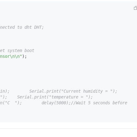
nected to dht DHT; 
et system boot  
nsor\n\n"
);  

n);        Serial.print("Current humidity = ");    
;    Serial.print("temperature = ");    
n("C  ");        delay(5000);//Wait 5 seconds before 