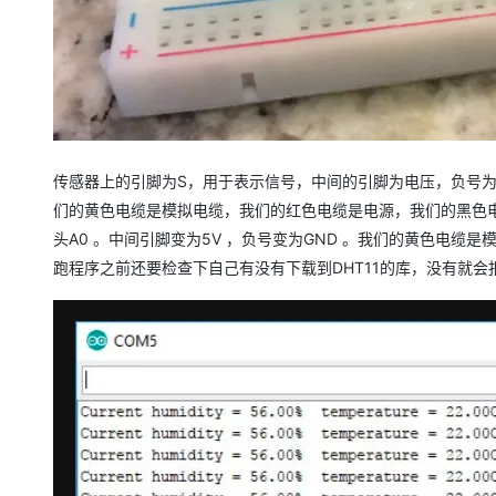
大模型解决方案
迁移与运维管理
快速部署 Dify，高效搭建 
专有云
10 分钟在聊天系统中增加
传感器上的引脚为S，用于表示信号，中间的引脚为电压，负号为地。信
们的黄色电缆是模拟电缆，我们的红色电缆是电源，我们的黑色电缆
头A0 。中间引脚变为5V ，负号变为GND 。我们的黄色电
跑程序之前还要检查下自己有没有下载到DHT11的库，没有就