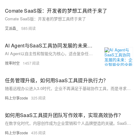
Comate SaaS版：开发者的梦想工具终于来了
Comate SaaS版：开发者的梦想工具终于来了
艾派森_
585
AI Agent与SaaS工具协同发展的未来：企业智能化的全新范式
AI Agent以自主性和智能化为核心，适合复杂任务的动态执行；而SaaS工具则注重服务的完整性和易用性，适合标准化业务需求。
效率时空
1457
任务管理升级，如何用SaaS工具提升执行力？
随着远程办公进入3.0时代，企业不再满足于基础协作工具，而是寻求更智能、高效的SaaS解决方案。SaaS工具通过实时信息流管理、任务自动化和数据驱动决策，打破沟通壁垒，提升团队协同效率。板栗看板等高效工具凭借可视化任务管理、灵活的任务分配和数据分析能力，助力企业优化远程办公体验。未来，SaaS工具将向AI赋能、多工具整合和安全升级方向发展，推动办公模式变革。
码上分享code
325
如何用SaaS工具提升团队写作效率，实现高效协作？
在数字化时代，内容创作成为企业营销和个人品牌塑造的关键。SaaS工具通过云端存储、AI辅助写作、数据分析和流程自动化，重塑了内容创作流程，提高了写作效率和文章质量。尤其在团队协作方面，如板栗看板等工具提供了可视化任务管理、高效协同编辑和自动提醒功能，确保内容按时高质量发布。此外，SaaS工具还能优化SEO，提升文章的搜索引擎排名，吸引更多流量，帮助创作者在竞争中脱颖而出。
码上分享code
435