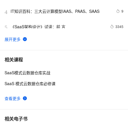
选——面向渠道商的商业红利
IT知识百科：三大云计算模型IAAS、PAAS、SAAS
9
4
《SaaS架构设计》试读：前 言
3345
5
SaaS未来的安全状态将超越管理软件
2
6
碎片技能：在 Windows 的任意目录一键快捷进入 CMD 
33
7
相关课程
命令行界面
SaaS模式云数据仓库实战
带你读《云原生架构白皮书2022新版》——加速 SaaS 
0
8
规模化演进，餐道基于 K8s 的云上创新底座（上）
SaaS 模式云数据仓库必修课
【数字永生】SaaS系统源码独立部署，行业独家！
9
9
查看更多
SaaS行业的六大安全问题
7
10
相关电子书