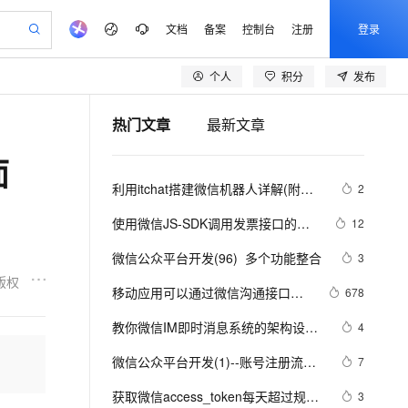
文档
备案
控制台
注册
登录
个人
积分
发布
验
作计划
器
AI 活动
专业服务
服务伙伴合作计划
开发者社区
加入我们
产品动态
服务平台百炼
阿里云 OPC 创新助力计划
热门文章
最新文章
一站式生成采购清单，支持单品或批量购买
可编辑精美 PPT 文稿
S产品伙伴计划（繁花）
峰会
CS
造的大模型服务与应用开发平台
Agency Agents：拥有专属领域专家
AI 生产力先锋
Al MaaS 服务伙伴赋能合作
域名
博文
Careers
至高可申请百万元
Qwen3.8-Max 模型上线
面
 轻松生成专业的 PPT
开启高性价比 AI 编程新体验
弹性可伸缩的云计算服务
先锋实践拓展 AI 生产力的边界
多领域专家智能体,一键组建 AI 虚拟交付团队
Token 补贴，五大权
计划
海大会
伙伴信用分合作计划
商标
问答
社会招聘
利用itchat搭建微信机器人详解(附三
2
益加速 OPC 成功
帕鲁游戏服务器
SS
HappyHorse 打造一站式影视创作平台
飞天发布时刻
HOT
Open Search 向量检索版支
划
备案
电子书
校园招聘
个实用示例)（下）
联机服务器，轻松开启游戏
视频创作，一键激活电商全链路生产力
稳定、安全、高性价比、高性能的云存储服务
所见，即是所愿
持视频检索 Pipeline 功能
可视化编排打通从文字构思到成片全链路闭环
更多支持
使用微信JS-SDK调用发票接口的完
12
划
公司注册
镜像站
视频生成
语音识别与合成
整开发指南
 智能体与工作流应用
漫剧工坊：一站式动画创作平台
AI 实训营
应用身份服务 (IDaaS)
微信公众平台开发(96)  多个功能整合
3
合作伙伴培训与认证
划
上云迁移
站生成，高效打造优质广告素材
全接入的云上超级电脑
通过阿里云百炼高效搭建AI应用,助力高效开发
快速生产连贯的高质量长漫剧
从基础到进阶，Agent 创客手把手教你
OpenClaw 管理能力上线
版权
lScope
我要反馈
e-1.1-T2V
Qwen3-TTS-Flash
移动应用可以通过微信沟通接口连
678
查询合作伙伴
n Alibaba Cloud ISV 合作
代维服务
建企业门户网站
10 分钟搭建微信、支付宝小程序
MaxCompute MaxFrame 提
接公众号 微信涨粉多了一个新通道
畅细腻的高质量视频
离线语音合成大模型，多语言方言自适应，低延迟高稳定
创新加速
教你微信IM即时消息系统的架构设计
ope
登录合作伙伴管理后台
4
我要建议
站，无忧落地极速上线
以可视化方式快速构建移动和 PC 门户网站
国内短信简单易用，安全可靠，秒级触达，全球覆盖200+国家和地区。
高效部署网站，快速应用到小程序
供自动弹性内存功能
（上）
安全
微信公众平台开发(1)--账号注册流程
我要投诉
e-1.1-I2V
Cosyvoice-V3-Flash
7
PolarDB
上云场景组合购
Milvus 弹性伸缩功能新增节
伴
图文详解
漫剧创作，剧本、分镜、视频高效生成
100%兼容MySQL、PostgreSQL，兼容Oracle，支持集中和分布式
覆盖90%+业务场景，专享组合折扣价
点支持范围
畅自然，细节丰富
高表现力语音合成大模型，语音克隆听感自然
VPN
获取微信access_token每天超过规定
3