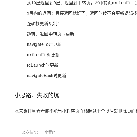
从10层返回到9层：返回到中转页，将中转页redirectT
专有云
9层内的返回：直接返回就好了，返回时候不会更新逻辑
10 分钟在聊天系统中增加
逻辑栈更新机制：
跳转、返回中转页时更新
navigateTo时更新
redirectTo时更新
reLaunch时更新
navigateBack时更新
小思路：失败的坑
本来想打算看看能不能当小程序页面栈超过十个以后就删除页面
文章标签：
小程序