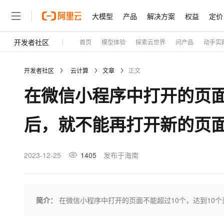
大模型
产品
解决方案
权益
定价
开发者社区
首页
模型体验
探索云世界
问产品
动手实
大模型
产品
解决方案
权益
定价
云市场
伙伴
服务
了解阿里云
精选产品
精选解决方案
普惠上云
产品定价
精选商城
成为销售伙伴
售前咨询
为什么选择阿里云
千问AI平台
开发者社区
云计算
文章
正文
了解云产品的定价详情
大模型服务平台百炼
睿译宝，AI翻译排版一
普惠上云 官方力荐
分销伙伴
在线服务
网站建设
什么是云计算
大
在微信小程序中打开的页面
大模型服务与应用平台
上传文档即自动完成翻译和
云服务器38元/年起，超
咨询伙伴
多端小程序
技术领先
云上成本管理
售后服务
轻量应用服务器
GLM-5.2：长任务时代
官方推荐返现计划
大模型
精选产品
精选解决方案
Salesforce 国际版订阅
稳定可靠
后，就不能再打开新的页
管理和优化成本
推荐新用户得奖励，单订单
销售伙伴合作计划
自助服务
友盟天域
安全合规
人工智能与机器学习
AI
文本生成
云数据库 RDS
Hermes Agent，打造
云工开物
无影生态合作计划
在线服务
观测云
分析师报告
自主进化，持久记忆，越用
高校专属算力普惠，学生认
计算
互联网应用开发
2023-12-25
1405
发布于海南
Qwen3.8-Max
HOT
Salesforce On Alibaba C
工单服务
Tuya 物联网平台阿里云
研究报告与白皮书
人工智能平台 PAI
快速拥有专属 OpenClaw
大模
Consulting Partner 合
大数据
容器
智能体时代全能旗舰模型
免费试用
短信专区
一站式AI开发、训练和推
蓝凌 OA
AI 大模型销售与服务生
现代化应用
存储
天池大赛
Qwen3.7-Plus
简介：
在微信小程序中打开的页面不能超过10个，达到10
云解析DNS
解决方案免费试用 新老
电子合同
最高领取价值200元试用
能看、能想、能动手的多模
安全
网络与CDN
AI 算法大赛
畅捷通