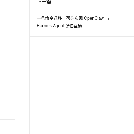
下一篇
从文本、图片、视频中提取结构化的属性信息
构建支持视频理解的 AI 音视频实时通话应用
t.diy 一步搞定创意建站
构建大模型应用的安全防护体系
一条命令迁移，帮你实现 OpenClaw 与
通过自然语言交互简化开发流程,全栈开发支持
通过阿里云安全产品对 AI 应用进行安全防护
Hermes Agent 记忆互通！