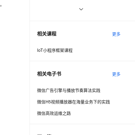
次数解决方案
错。
ernetes 版 ACK
云聚AI 严选权益
AI 原生数据库服务发布
SSL 证书
【DevOps】（五）Jenkins构建给企
3
2V
Fun-ASR
，一键激活高效办公新体验
理容器应用的 K8s 服务
精选AI产品，从模型到应用全链提效
Agent 数据网关
业微信推送消息
文戏情感细腻自然，动作戏激烈拳拳到肉，实现更强表演能力
支持中英文自由切换，具备更强的噪声鲁棒性
堡垒机
微信支付服务商，可视化进件特约商
7
AI 用量加速计划
云原生数据库 PolarDB
户
防火墙
、识别商机，让客服更高效、服务更出色。
微信公众平台广告日曝光量接近1亿
新老同享，达量后返
Agentic Database 发布
4
相关课程
更多
主机安全
应用
IoT小程序框架课程
千问办公
NEW
AI 应用及服务市场
的智能体编程平台
一站式AI生产力平台
AI 应用
伶鹊
相关电子书
更多
企业级人与Agent协作平台，接入和调度多个数字员工
智能客服平台，对话机器人、对话分析、智能外呼
大模型
大模型服务平台百炼 - 全妙
微信广告引擎与播放节奏算法实践
自然语言处理
应用创作平台
多模态内容创作工具，已接入 DeepSeek
微信H5视频播放器在海量业务下的实践
数据标注
机器学习
微信高效运维之路
息提取
与 AI 智能体进行实时音视频通话