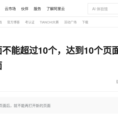
云市场
伙伴
服务
了解阿里云
践
官方博客
考认证
TIANCHI大赛
活动广场
下载
AI 特惠
数据与 API
成为产品伙伴
企业增值服务
最佳实践
价格计算器
AI 场景体
基础软件
产品伙伴合
阿里云认证
市场活动
配置报价
大模型
自助选配和估算价格
步到位
智启 AI 普惠权益
产品生态集成认证中心
企业支持计划
云上春晚
域名与网站
Qwen Audio：打造专属 AI 语音助手
千问官方 MaaS 平台，为开发者和 Agent 而生，新用户赠送 1 亿 + tokens 额度
一句话生成原生
AI Coding
阿里云Maa
2026 阿里云
云服务器 E
为企业打
数据集
Windows
大模型认证
模型
NEW
NEW
不能超过10个，达到10个页
格式还原
值低价云产品抢先购
至高享 1亿+免费 tokens，加速 Al 应用落地
提供智能易用的域名与建站服务
Qwen-Audio-3.0-Realtime 端到端实时语音角色扮演
输入一句话想法,
智能编程，一键
安全可靠、
产品生态伙伴
专家技术服务
云上奥运之旅
弹性计算合作
阿里云中企出
手机三要素
宝塔 Linux
全部认证
价格优势
开源旗舰模型
即刻拥有 DeepSeek-V4-Pro
阿里云 OPC 创新助力计划
千问大模型
一键部署幻兽
AI 电商营销
对象存储 O
大模型
产品生态伙伴工作台
企业增值服务台
云栖战略参考
云存储合作计
云栖大会
身份实名认证
CentOS
训练营
面
推动算力普惠，释放技术红利
最高返9万
真正可用的 1M 上下文,一次完成代码全链路开发
快速构建应用程序和网站，即刻迈出上云第一步
轻松解锁专属 DeepSeek-V4-Pro
至高百万元 Token 补贴，加速一人公司成长
多元化、高性能、安全可靠的大模型服务
一键购买专属
从图文生成到
云上的中国
数据库合作计
活动全景
短信
Docker
图片和
自进化智能体
5 分钟轻松部署专属 QwenPaw
Token Plan 模型订阅计划
数字证书管理服务（原SSL证书）
高效搭建 AI
AI 广告创作
无影云电脑
企业成长
NEW
HOT
信息公告
看见新力量
云网络合作计
OCR 文字识别
JAVA
越聪明
证享300元代金券
全托管，含MySQL、PostgreSQL、SQL Server、MariaDB多引擎
Qwen3.8-Max 首发尝鲜，限时加量 10 倍，夜间低至2折
实现全站HTTPS，呈现可信的WEB访问
从聊天伙伴进化为能主动干活的本地数字员工
图文、视频一
随时随地安
魔搭 Mode
Kimi-K3
HappyHors
NEW
loud
服务实践
官网公告
金融模力时刻
Salesforce O
版
发票查验
全能环境
Claude Code + GStack 打造工程团队
千问办公，限时限量积分加倍
Qoder
低代码高效构
AI 建站
短信服务
型
NEW
作计划
Kimi 最新旗舰模型，长程编程与推理利器
让文字生成流
计划
创新中心
魔搭 ModelSc
健康状态
理服务
让AI从“聊天伙伴”进化为能干活的“数字员工”
安装技能 GStack，拥有专属 AI 工程团队
你的AI工作搭子，覆盖日常办公高频场景
面向真实软件的智能体编程平台
0 代码专业建
客户案例
天气预报查询
操作系统
态合作计划
Deepseek-v4-pro
HappyHors
个页面后，就不能再打开新的页面
同享
万小智 AI 建站低至 15元/月
Qoder CN
AI 短剧/漫剧
云原生数据库 
快递物流查询
WordPress
成为服务伙
高校合作
点，立即开启云上创新
覆盖公网/内网、递归/权威、移动APP等全场景解析服务
送.CN域名，送备案服务码
基于千问大模型等，支持代码智能生成、研发智能问答
AI助力短剧
态智能体模型
旗舰 MoE 大模型，百万上下文与顶尖推理能力
图生视频，流
Ubuntu