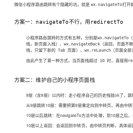
微信小程序路由跳转有个隐藏的坑，就是
打开
大数据开发治理平台 Data
AI 产品 免费试用
wx.navigateTo
网络
安全
云开发大赛
Qwen3-VL-Plus
Tableau 订阅
1亿+ 大模型 tokens 和 
可观测
入门学习赛
中间件
AI空中课堂在线直播课
方案一：
不行，用
navigateTo
redirectTo
云防火墙
140+云产品 免费试用
上云与迁云
云原生的云上边界网络安全
产品新客免费试用，最长1
数据库
生态解决方案
小程序路由跳转的方式有五种，分别是wx.navigateTo
大模型服务
企业出海
大模型ACA认证体验
大数据计算
栈，新页面入栈）、wx.navigateBack（返回，页面不
助力企业全员 AI 认知与能
行业生态解决方案
栈，只留下新的 Tab 页面）、wx.reLaunch（页面
千问AI平台-Token Plan
政企业务
媒体服务
开发者生态解决方案
由此产生了第一种方式，当页面栈超过 10 时，直接用redi
企业服务与云通信
千问AI平台-模型体验
AI 开发和 AI 应用解决
在线体验全尺寸、多种模态
方案二：维护自己的小程序页面栈
域名与网站
Happy 系列大模型
终端用户计算
9层（含9层）以内时：走小程序自己的历史栈就ok了，
Serverless
从9层跳转10层：需要把第9层重定向到中转页，再由中转
开发工具
10层以后跳转：在navigateTo方法中处理，到10层之后，
大模型解决方案
10层以上返回：会返回到中转页，由中转页判断，具体返回到
迁移与运维管理
快速部署 Dify，高效搭建 