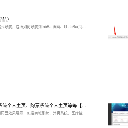
导航）
这篇文章介绍了微信小程序中页面导航的两种方式：声明式导航和编程式导航，包括如何导航到tabBar页面、非tabBar页面、后退导航，以及如何在导航过程中传递参数和获取传递的参数。
万能的微信小程序个人主页：商城系统个人主页、外卖系统个人主页、购票系统个人主页等等【全部源代码分享+页面效果展示+直接复制粘贴编译即可】
这篇文章分享了四个不同应用场景下的微信小程序个人主页的源代码和页面效果展示，包括商城系统、外卖系统、医疗挂号和电影购票系统的个人主页。提供了完整的页面布局和样式代码，允许开发者直接复制粘贴并根据自己的项目需求进行简单的改造使用。