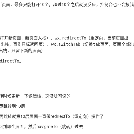
服务生态伙伴
云工开物
企业应用
新页面，最多只能打开10个，超过10个之后就没反应，控制台也不会报
Works
Night Plan 支持 Qwen 3.8-Max
云原生大数据计算服务 MaxCompute
AI 办公
容器服务 Kub
NEW
GLM-5.2
Wan2.7-T
Red Hat
30+ 款产品免费体验
Data Agent 驱动的一站式 Data+AI 开发治理平台
夜间 5 折，Qwen/Meoo/TokenPlan 客户专享
面向分析的企业级SaaS模式云数据仓库
AI智能应用
提供一站式管
科研合作
视觉 Coding、空间感知、多模态思考等全面升级
1M上下文，专为长程任务能力而生
ERP
堂（旗舰版）
SUSE
智能客服
CRM
防护产品
2个月
自动承接线索
建站小程序
（打开新页面，新页面入栈）、wx.redirectTo（重定向，当前页面出
OA 办公系统
AI 应用构建
大模型原生
断出栈，直到目标返回页）、wx.switchTab（切换tab页面，页面全部出
力提升
财税管理
模板建站
全部出栈，只留下新的页面）
Qoder
大模型服务平台百炼-应用模版
HOT
NEW
面向真实软件
个人版上线、团队版降价；千问3.8-Max首发发尝鲜
丰富多元化的应用模版和解决方案
400电话
定制建站
rectTo。
万有无界
大模型服务平台百炼-智能体
方案
广告营销
模板小程序
的模型效果
灵活可视化地构建企业级 Agent
定制小程序
秒悟
人工智能平台 PAI
APP 开发
跳转时候更新一下逻辑栈，这没啥可说的
云端极速 AI 
新一代 AI 视频生成模型，深度适配广告营销等场景
AI Native 的算法工程平台，一站式完成建模、训练、推理服务部署
建站系统
页跳转到10层
再跳转就第10层页面一直做redirectTo（重定向）操作了
哪个页面，然后navigateTo（跳转）过去
AI 应用
10分钟微调：让0.6B模型媲美235B模
多模态数据信