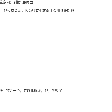
o（重定向）到第9层页面
型
依托云原生高可用架构,实现Dify私有化部署
用1%尺寸在特定领域达到大模型90%以上效果
栈，但没有关系，因为只有中转页才会用到逻辑栈
一个 AI 助手
超强辅助，Bol
即刻拥有 DeepSeek-R1 满血版
在企业官网、通讯软件中为客户提供 AI 客服
多种方案随心选，轻松解锁专属 DeepSeek
栈中的第一个，来以此循环，但是失败了