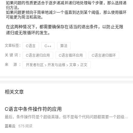
如果问题的性质更适合于逐步递减并递归地处理每个步骤，那么选择递
归方法。
如果问题更倾向于简单地减少一个值直到达到某个阈值，那么使用循环
可能更为简洁和高效。
在这两种情况下，都需要确保存在适当的退出条件，以防止无限
递归或无限循环的发生。
文章标签：
C语言
C++
算法
关键词：
C语言递归应用
C语言循环应用
C语言递归循环
来 源：
开发者社区
>
开发与运维
>
文章
> 正文
相关文章
C语言中条件操作符的应用
最后，条件操作符是个超级英雄，但不是每个代码问题都需要一个超级英雄来解决。一定要在适当的时候适度的使用它，那么它将成为你的编程工具箱中的一件强力工具。
蓝易云
575