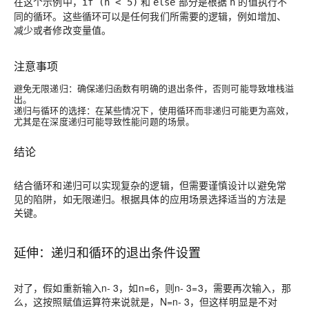
在这个示例中，
和
部分是根据
的值执行不
if (n < 5)
else
n
同的循环。这些循环可以是任何我们所需要的逻辑，例如增加、
减少或者修改变量值。
注意事项
避免无限递归
：确保递归函数有明确的退出条件，否则可能导致堆栈溢
出。
递归与循环的选择
：在某些情况下，使用循环而非递归可能更为高效，
尤其是在深度递归可能导致性能问题的场景。
结论
结合循环和递归可以实现复杂的逻辑，但需要谨慎设计以避免常
见的陷阱，如无限递归。根据具体的应用场景选择适当的方法是
关键。
延伸：递归和循环的退出条件设置
对了，假如重新输入n- 3，如n=6，则n- 3=3，需要再次输入，那
么，这按照赋值运算符来说就是，N=n- 3，但这样明显是不对