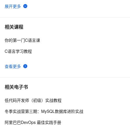
C与C++《精通Unix下C语言与项目实践》读书笔记（8）
3
6
C语言杂谈——静态函数
5
7
相关课程
你的第一门C语言课
C语言例题5：
685
8
C语言学习教程
【C语言程序设计——函数】分数数列求和1（头歌实践
13
9
教学平台习题）【合集】
查看更多
【C语言基础篇】scanf（）函数详解
7
10
相关电子书
低代码开发师（初级）实战教程
冬季实战营第三期：MySQL数据库进阶实战
阿里巴巴DevOps 最佳实践手册