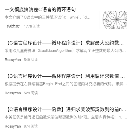
一文彻底搞清楚C语言的循环语句
本文介绍了C语言中的三种循环语句：`while`、`do-while`和`for`，并详细解释了它们的语法格式、执行流程及应用场景。此外，还讲解了循环控制语句`break`和`continue`的使用方法。希望这些内容能帮助你在编程道路上不断进步，共同成长！
飞锐之家1
1779
【C语言程序设计——循环程序设计】求解最大公约数（头歌实践教学平台习题）【合集】
采用欧几里得算法（EuclideanAlgorithm）求解两个正整数的最大公约数。的最大公约数，然后检查最大公约数是否大于1。如果是，就返回1，表示。根据提示，在右侧编辑器Begin--End之间的区域内补充必要的代码。作为新的参数传递进去。这个递归过程会不断进行，直到。有除1以外的公约数；变为0，此时就找到了最大公约数。开始你的任务吧，祝你成功！是否为0，如果是，那么。就是最大公约数，直接返回。
RossyYan
549
【C语言程序设计——循环程序设计】利用循环求数值 x 的平方根（头歌实践教学平台习题）【合集】
根据提示在右侧编辑器Begin--End之间的区域内补充必要的代码，求解出数值x的平方根；运用迭代公式，编写一个循环程序，求解出数值x的平方根。注意：不能直接用平方根公式/函数求解本题！开始你的任务吧，祝你成功！​ 相关知识 求平方根的迭代公式 绝对值函数fabs() 循环语句 一、求平方根的迭代公式 1.原理 在C语言中，求一个数的平方根可以使用牛顿迭代法。对于方程（为要求平方根的数），设是的第n次近似值，牛顿迭代公式为。 其基本思想是从一个初始近似值开始，通过不断迭代这个公式，使得越来越接近。
RossyYan
529
【C语言程序设计——函数】递归求斐波那契数列的前n项（头歌实践教学平台习题）【合集】
本关任务是编写递归函数求斐波那契数列的前n项。主要内容包括： 1. **递归的概念**：递归是一种函数直接或间接调用自身的编程技巧，通过“俄罗斯套娃”的方式解决问题。 2. **边界条件的确定**：边界条件是递归停止的条件，确保递归不会无限进行。例如，计算阶乘时，当n为0或1时返回1。 3. **循环控制与跳转语句**：介绍`for`、`while`循环及`break`、`continue`语句的使用方法。 编程要求是在右侧编辑器Begin--End之间补充代码，测试输入分别为3和5，预期输出为斐波那契数列的前几项。通关代码已给出，需确保正确实现递归逻辑并处理好边界条件，以避免栈溢出或结果
RossyYan
874