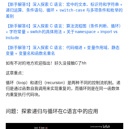
【新手解答5】深入探索 C 语言：宏中的文本、标识符和字符串 +
递归运算、条件语句、循环 +
与多项条件和枚举的
switch-case
差别
【新手解答6】深入探索 C 语言：算法流程图（条件判断、循环）
+ 字符常量 + switch的具体用法 + 关于
+ import vs
namespace
include
【新手解答7】深入探索 C 语言：代码缩进 + 变量作用域、静态
变量 + 变量名和函数名重名
如有不对的地方欢迎指出！好久没接触C了hh
这章重点：
循环（loop）和递归（recursion）是两种不同的控制流机制。
递
归
是
来实现重复的，而
循环
则是
通过函数自我调用
在同一函数体
。
内重复执行代码块
问题：探索递归与循环在C语言中的应用