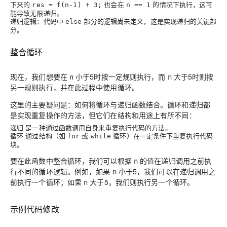
下来的
也会在
的情况下执行，这可
res = f(n-1) + 3;
n == 1
能导致无限递归。
递归逻辑
：代码中
部分的逻辑尚未定义，这是实现递归的关键部
else
分。
整合循环
现在，我们想要在
小于5时按一定规则执行，而
大于5时则按
n
n
另一规则执行，并在此过程中使用循环。
这里的主要疑问是：
。循环和递归都
如何将循环与递归函数结合
是实现重复操作的方法，但它们在结构和用途上有所不同：
递归
是一种通过函数调用自身来重复执行代码的方法。
循环
通过结构（如
或
循环）在一定条件下重复执行代码
for
while
块。
要在此函数中整合循环，我们可以根据
的值在递归调用之前执
n
行不同的循环逻辑。例如，如果
小于5，我们可以在递归调用之
n
前执行一个循环；如果
大于5，我们则执行另一个循环。
n
示例代码修改