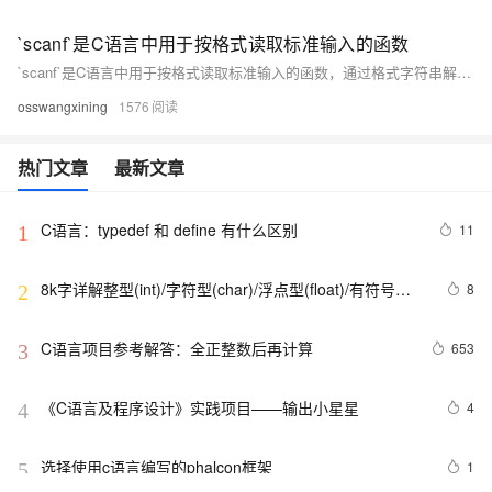
`scanf`是C语言中用于按格式读取标准输入的函数
`scanf`是C语言中用于按格式读取标准输入的函数，通过格式字符串解析输入并存入指定变量。需注意输入格式严格匹配，并建议检查返回值以确保读取成功，提升程序健壮性。
osswangxining
1576
热门文章
最新文章
C语言：typedef 和 define 有什么区别
11
1
8k字详解整型(int)/字符型(char)/浮点型(float)/有符号
8
2
(signed)/无符号(unsigned)数据在内存中的存储【程序员
内功修炼/C语言】
C语言项目参考解答：全正整数后再计算
653
3
《C语言及程序设计》实践项目——输出小星星
4
4
选择使用c语言编写的phalcon框架
1
5