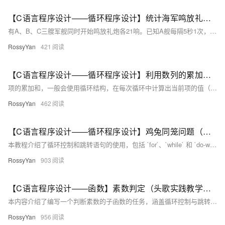
【C语言程序设计——循环程序设计】统计海军鸣放礼炮声数量（头歌实践教学平台习题）【合集】
有A、B、C三艘军舰同时开始鸣放礼炮各21响。已知A舰每隔5秒1次，B舰每隔6秒放1次，C舰每隔7秒放1次。编程计算观众总共听到几次礼炮声。根据提示，在右侧编辑器Begin--End之间的区域内补充必要的代码。开始你的任务吧，祝你成功！
RossyYan
421
【C语言程序设计——循环程序设计】利用数列的累加和求 sinx（头歌实践教学平台习题）【合集】
项的累加和，一般会使用循环结构，在每次循环中计算出当前项的值（可能基于通项公式或者递推关系），然后累加到一个用于存储累加和的变量中。在C语言中推导数列中的某一项，通常需要依据数列给定的通项公式或者前后项之间的递推关系来实现。例如，对于一个简单的等差数列，其通项公式为。的级数，其每一项之间存在特定的递推关系（后项的分子是其前项的分子乘上。，计算sinx的值，直到最后一项的绝对值小于。为项数），就可以通过代码来计算出指定项的值。对于更复杂的数列，像题目中涉及的用于近似计算。开始你的任务吧，祝你成功！
RossyYan
462
【C语言程序设计——循环程序设计】鸡兔同笼问题（头歌实践教学平台习题）【合集】
本教程介绍了循环控制和跳转语句的使用，包括 `for`、`while` 和 `do-while` 循环，以及 `break` 和 `continue` 语句。通过示例代码详细讲解了这些语句的应用场景，并展示了如何使用循环嵌套解决复杂问题，如计算最大公因数和模拟游戏关卡选择。最后，通过鸡兔同笼问题演示了穷举法编程的实际应用。文中还提供了编程要求、测试说明及通关代码，帮助读者掌握相关知识并完成任务。 任务描述：根据给定条件，编写程序计算鸡和兔的数量。鸡有1个头2只脚，兔子有1个头4只脚。
RossyYan
903
【C语言程序设计——函数】素数判定（头歌实践教学平台习题）【合集】
本内容介绍了编写一个判断素数的子函数的任务，涵盖循环控制与跳转语句、算术运算符（%）、以及素数的概念。任务要求在主函数中输入整数并输出是否为素数的信息。相关知识包括 `for` 和 `while` 循环、`break` 和 `continue` 语句、取余运算符 `%` 的使用及素数定义、分布规律和应用场景。编程要求根据提示补充代码，测试说明提供了输入输出示例，最后给出通关代码和测试结果。 任务核心：编写判断素数的子函数并在主函数中调用，涉及循环结构和条件判断。
RossyYan
956