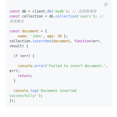
const
 db = client.
db
(
'mydb'
); 
// 选择数据库
const
 collection = db.
collection
(
'users'
); 
// 
选择集合
const
document
 = {

name
: 
'John'
, 
age
: 
30
 };

collection.
insertOne
(
document
, 
function
(
err, 
result
) {

if
 (err) {

console
.
error
(
'Failed to insert document:'
, 
err);

return
;

  }

console
.
log
(
'Document inserted 
successfully!'
);
