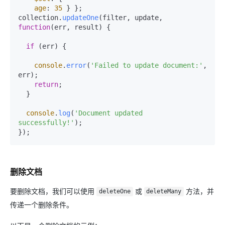
age
: 
35
 } };

collection.
updateOne
(filter, update, 
function
(
err, result
) {

if
 (err) {

console
.
error
(
'Failed to update document:'
, 
err);

return
;

  }

console
.
log
(
'Document updated 
successfully!'
);

删除文档
要删除文档，我们可以使用
或
方法，并
deleteOne
deleteMany
传递一个删除条件。