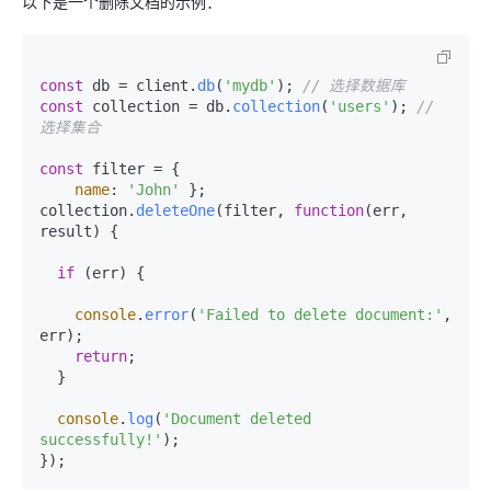
以下是一个删除文档的示例：
const
 db = client.
db
(
'mydb'
); 
// 选择数据库
const
 collection = db.
collection
(
'users'
); 
// 
选择集合
const
 filter = {

name
: 
'John'
 };

collection.
deleteOne
(filter, 
function
(
err, 
result
) {

if
 (err) {

console
.
error
(
'Failed to delete document:'
, 
err);

return
;

  }

console
.
log
(
'Document deleted 
successfully!'
);
