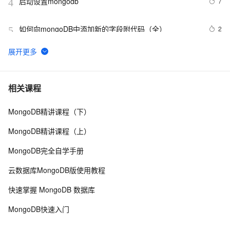
启动设置mongodb
7
4
如何向mongoDB中添加新的字段附代码（全）
2
5
mongodb查询100万数据如何查询快速
8
6
MongoDB的选举过程
643
7
相关课程
MongoDB精讲课程（下）
全托管flink-vvp 自定义mongodb-cdc-connector实践
3
8
MongoDB精讲课程（上）
MongoDB的文档存储格式BSON和JSON的区别
5
9
MongoDB完全自学手册
mongoDB Indexing Advice
4
10
云数据库MongoDB版使用教程
快速掌握 MongoDB 数据库
MongoDB快速入门