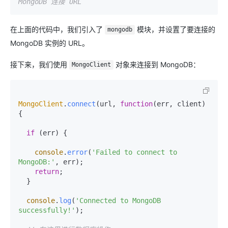
MongoDB 连接 URL
在上面的代码中，我们引入了
模块，并设置了要连接的
mongodb
MongoDB 实例的 URL。
接下来，我们使用
对象来连接到 MongoDB：
MongoClient
MongoClient
.
connect
(url, 
function
(
err, client
) 
{

if
 (err) {

console
.
error
(
'Failed to connect to 
MongoDB:'
, err);

return
;

  }

console
.
log
(
'Connected to MongoDB 
successfully!'
);
