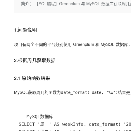
存储
天池大赛
Qwen3.7-Plus
简介：
【SQL编程】Greenplum 与 MySQL 数据库获
云解析DNS
解决方案免费试用 新老
电子合同
最高领取价值200元试用
能看、能想、能动手的多模
安全
网络与CDN
AI 算法大赛
畅捷通
大数据开发治理平台 Data
AI 产品 免费试用
网络
安全
云开发大赛
Qwen3-VL-Plus
Tableau 订阅
1亿+ 大模型 tokens 和 
1.问题说明
可观测
入门学习赛
中间件
AI空中课堂在线直播课
云防火墙
140+云产品 免费试用
项目有两个不同的平台分别使用 Greenplum 和 MySQL 
上云与迁云
云原生的云上边界网络安全
产品新客免费试用，最长1
数据库
生态解决方案
大模型服务
企业出海
大模型ACA认证体验
2.根据周几获取数据
大数据计算
助力企业全员 AI 认知与能
行业生态解决方案
千问AI平台-Token Plan
政企业务
媒体服务
开发者生态解决方案
2.1 原始函数结果
企业服务与云通信
千问AI平台-模型体验
AI 开发和 AI 应用解决
MySQL获取周几的函数为
结果是
date_format( date, '%w')
在线体验全尺寸、多种模态
域名与网站
Happy 系列大模型
终端用户计算
Serverless
开发工具