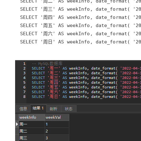
大模型解决方案
迁移与运维管理
快速部署 Dify，高效搭建 
专有云
10 分钟在聊天系统中增加
SELECT '周日' AS weekInfo, date_format( '20