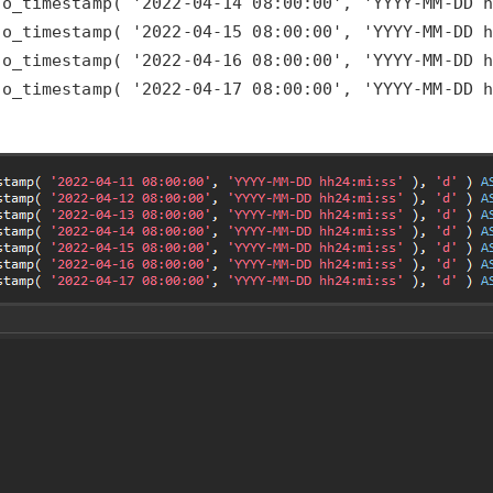
o_timestamp( '2022-04-17 08:00:00', 'YYYY-MM-DD h