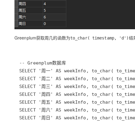
Greenplum获取周几的函数为
结
to_char( timestamp, 'd')
SELECT '周日' AS weekInfo, to_char( to_time