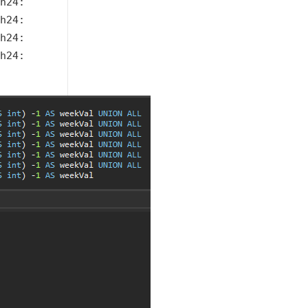
h24:mi:ss' ), 'd' ) AS int) -1 AS weekVal