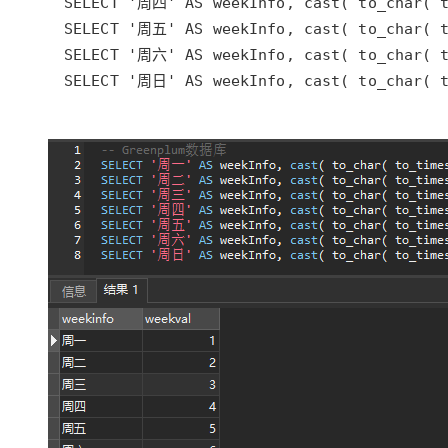
SELECT '周日' AS weekInfo, cast( to_char( t