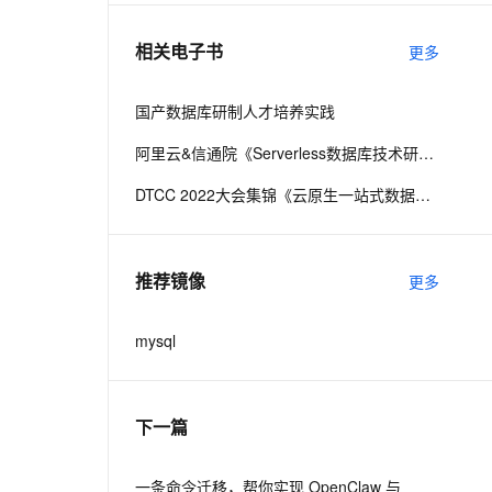
相关电子书
更多
息提取
与 AI 智能体进行实时音视频通话
从文本、图片、视频中提取结构化的属性信息
构建支持视频理解的 AI 音视频实时通话应用
国产数据库研制人才培养实践
t.diy 一步搞定创意建站
构建大模型应用的安全防护体系
阿里云&信通院《Serverless数据库技术研究报告》
通过自然语言交互简化开发流程,全栈开发支持
通过阿里云安全产品对 AI 应用进行安全防护
DTCC 2022大会集锦《云原生一站式数据库技术与实践》
推荐镜像
更多
mysql
下一篇
一条命令迁移，帮你实现 OpenClaw 与