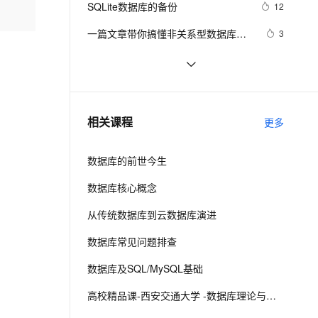
安全
SQLite数据库的备份
我要投诉
e-1.1-I2V
Cosyvoice-V3-Flash
12
PolarDB
上云场景组合购
Milvus 弹性伸缩功能新增节
现高效云数据库管理！
伴
漫剧创作，剧本、分镜、视频高效生成
100%兼容MySQL、PostgreSQL，兼容Oracle，支持集中和分布式
覆盖90%+业务场景，专享组合折扣价
点支持范围
畅自然，细节丰富
高表现力语音合成大模型，语音克隆听感自然
VPN
一篇文章带你搞懂非关系型数据库
3
MongoDB
ernetes 版 ACK
云聚AI 严选权益
AI 原生数据库服务发布
SSL 证书
如何在 Oracle 中创建可插入数据库
10
2V
Fun-ASR
，一键激活高效办公新体验
理容器应用的 K8s 服务
精选AI产品，从模型到应用全链提效
Agent 数据网关
（PDB）？
文戏情感细腻自然，动作戏激烈拳拳到肉，实现更强表演能力
支持中英文自由切换，具备更强的噪声鲁棒性
堡垒机
weblogic连接RAC数据库
3
AI 用量加速计划
云原生数据库 PolarDB
防火墙
、识别商机，让客服更高效、服务更出色。
征文分享｜OceanBase 3.1.2 数据库
新老同享，达量后返
Agentic Database 发布
5
相关课程
更多
性能测试探索
主机安全
应用
数据库的前世今生
千问办公
NEW
AI 应用及服务市场
的智能体编程平台
一站式AI生产力平台
数据库核心概念
AI 应用
伶鹊
从传统数据库到云数据库演进
企业级人与Agent协作平台，接入和调度多个数字员工
智能客服平台，对话机器人、对话分析、智能外呼
大模型
数据库常见问题排查
大模型服务平台百炼 - 全妙
自然语言处理
数据库及SQL/MySQL基础
应用创作平台
多模态内容创作工具，已接入 DeepSeek
数据标注
高校精品课-西安交通大学 -数据库理论与技术
机器学习