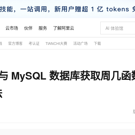
云市场
伙伴
服务
了解阿里云
践
官方博客
考认证
TIANCHI大赛
活动广场
下载
AI 特惠
数据与 API
成为产品伙伴
企业增值服务
最佳实践
价格计算器
AI 场景体
基础软件
产品伙伴合
阿里云认证
市场活动
配置报价
大模型
自助选配和估算价格
新方式
睿译宝，AI翻译排版一步到位
智启 AI 普惠权益
产品生态集成认证中心
企业支持计划
云上春晚
域名与网站
千问官方 MaaS 平台，为开发者和 Agent 而生，新用户赠送 1 亿 + tokens 额度
Qwen Aud
AI Coding
阿里云Maa
2026 阿里云
云服务器 E
为企业打
数据集
Windows
大模型认证
模型
NEW
NEW
m 与 MySQL 数据库获取周几函
交付可用成果
值低价云产品抢先购
上传文档即自动完成翻译和格式还原
至高享 1亿+免费 tokens，加速 Al 应用落地
提供智能易用的域名与建站服务
智能编程，一键
安全可靠、
产品生态伙伴
专家技术服务
云上奥运之旅
弹性计算合作
阿里云中企出
手机三要素
宝塔 Linux
全部认证
价格优势
有专属领域专家
GLM-5.2：长任务时代开源旗舰模型
阿里云 OPC 创新助力计划
千问大模型
即刻拥有 DeepS
AI 电商营销
对象存储 O
大模型
产品生态伙伴工作台
企业增值服务台
云栖战略参考
云存储合作计
云栖大会
身份实名认证
CentOS
训练营
法
推动算力普惠，释放技术红利
最高返9万
多领域专家智能体,一键组建 AI 虚拟交付团队
快速构建应用程序和网站，即刻迈出上云第一步
至高百万元 Token 补贴，加速一人公司成长
多元化、高性能、安全可靠的大模型服务
真正可用的 1M 上下文,一次完成代码全链路开发
轻松解锁专属 Dee
从图文生成到
云上的中国
数据库合作计
活动全景
短信
Docker
图片和
站式影视创作平台
Hermes Agent，打造自进化智能体
Token Plan 模型订阅计划
数字证书管理服务（原SSL证书）
5 分钟轻松部署
AI 广告创作
无影云电脑
企业成长
NEW
信息公告
看见新力量
云网络合作计
OCR 文字识别
JAVA
证享300元代金券
可视化编排打通从文字构思到成片全链路闭环
全托管，含MySQL、PostgreSQL、SQL Server、MariaDB多引擎
自主进化，持久记忆，越用越聪明
Qwen3.8-Max 首发尝鲜，限时加量 10 倍，夜间低至2折
实现全站HTTPS，呈现可信的WEB访问
图文、视频一
随时随地安
魔搭 Mode
Kimi-K3
HappyHors
NEW
loud
服务实践
官网公告
金融模力时刻
Salesforce O
版
发票查验
全能环境
Claude Code + GStack 打造工程团队
千问办公，限时限量积分加倍
Qoder
低代码高效构
AI 建站
短信服务
型
NEW
作计划
Kimi 最新旗舰模型，长程编程与推理利器
让文字生成流
计划
创新中心
魔搭 ModelSc
健康状态
理服务
让AI从“聊天伙伴”进化为能干活的“数字员工”
安装技能 GStack，拥有专属 AI 工程团队
你的AI工作搭子，覆盖日常办公高频场景
面向真实软件的智能体编程平台
0 代码专业建
客户案例
天气预报查询
操作系统
态合作计划