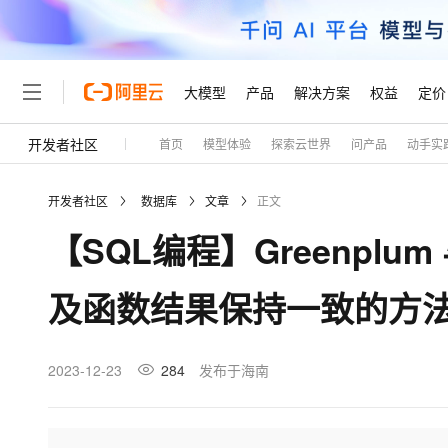
大模型
产品
解决方案
权益
定价
开发者社区
首页
模型体验
探索云世界
问产品
动手实
大模型
产品
解决方案
权益
定价
云市场
伙伴
服务
了解阿里云
精选产品
精选解决方案
普惠上云
产品定价
精选商城
成为销售伙伴
售前咨询
为什么选择阿里云
千问AI平台
开发者社区
数据库
文章
正文
了解云产品的定价详情
大模型服务平台百炼
千问办公，解锁你的工作
普惠上云 官方力荐
分销伙伴
在线服务
网站建设
什么是云计算
大
【SQL编程】Greenplu
大模型服务与应用平台
企业级Agent产品，直接
云服务器38元/年起，超
咨询伙伴
多端小程序
技术领先
云上成本管理
售后服务
轻量应用服务器
Agency Agents：拥
官方推荐返现计划
大模型
精选产品
精选解决方案
Salesforce 国际版订阅
稳定可靠
及函数结果保持一致的方
管理和优化成本
推荐新用户得奖励，单订单
销售伙伴合作计划
自助服务
友盟天域
安全合规
人工智能与机器学习
AI
文本生成
云数据库 RDS
HappyHorse 打造一
云工开物
无影生态合作计划
在线服务
观测云
分析师报告
高校专属算力普惠，学生认
计算
互联网应用开发
2023-12-23
284
发布于海南
Qwen3.8-Max
HOT
Salesforce On Alibaba C
工单服务
Tuya 物联网平台阿里云
研究报告与白皮书
人工智能平台 PAI
快速拥有专属 OpenClaw
大模
Consulting Partner 合
大数据
容器
智能体时代全能旗舰模型
免费试用
短信专区
一站式AI开发、训练和推
蓝凌 OA
AI 大模型销售与服务生
现代化应用