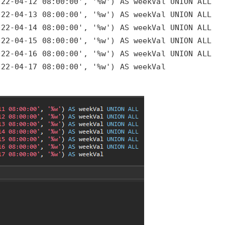
AI 应用
10分钟微调：让0.6B模型媲美235B模
多模态数据信
型
依托云原生高可用架构,实现Dify私有化部署
用1%尺寸在特定领域达到大模型90%以上效果
一个 AI 助手
超强辅助，Bol
22-04-17 08:00:00', '%w') AS weekVal
即刻拥有 DeepSeek-R1 满血版
在企业官网、通讯软件中为客户提供 AI 客服
多种方案随心选，轻松解锁专属 DeepSeek