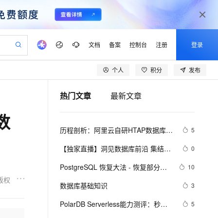
文档
备案
控制台
注册
登录
个人
积分
发布
验
作计划
器
AI 活动
专业服务
服务伙伴合作计划
开发者社区
加入我们
产品动态
服务平台百炼
阿里云 OPC 创新助力计划
热门文章
最新文章
一站式生成采购清单，支持单品或批量购买
io：打造专属 AI 语音助手
S产品伙伴计划（繁花）
峰会
CS
造的大模型服务与应用开发平台
一句话生成原生可编辑精美 PPT 文稿
AI 生产力先锋
Al MaaS 服务伙伴赋能合作
域名
博文
Careers
至高可申请百万元
Qwen3.8-Max 模型上线
数
开启高性价比 AI 编程新体验
弹性可伸缩的云计算服务
Qwen-Audio-3.0-Realtime 端到端实时语音角色扮演
输入一句话想法, 轻松生成专业的 PPT
先锋实践拓展 AI 生产力的边界
Token 补贴，五大权
计划
海大会
伙伴信用分合作计划
商标
问答
社会招聘
历程剖析：阿里云自研HTAP数据库的
5
益加速 OPC 成功
eek-V4-Pro
SS
一键部署幻兽帕鲁游戏服务器
飞天发布时刻
HOT
Open Search 向量检索版支
划
备案
电子书
校园招聘
技术发展之路
pSeek-V4-Pro
视频创作，一键激活电商全链路生产力
稳定、安全、高性价比、高性能的云存储服务
一键购买专属联机服务器，轻松开启游戏
所见，即是所愿
持视频检索 Pipeline 功能
更多支持
【独家直播】洞见数据库前沿 集结阿
0
划
公司注册
镜像站
视频生成
语音识别与合成
里云数据库最强阵容 DTCC 2019 八
专属 QwenPaw
漫剧工坊：一站式动画创作平台
AI 实训营
HOT
应用身份服务 (IDaaS)
PostgreSQL 恢复大法 - 恢复部分数
10
合作伙伴培训与认证
大亮点抢先看
划
上云迁移
站生成，高效打造优质广告素材
全接入的云上超级电脑
从聊天伙伴进化为能主动干活的本地数字员工
快速生产连贯的高质量长漫剧
从基础到进阶，Agent 创客手把手教你
OpenClaw 管理能力上线
据库、跳过坏块、修复无法启动的数
版权
lScope
我要反馈
e-1.1-T2V
Qwen3-TTS-Flash
数据库基础知识
3
查询合作伙伴
据库
n Alibaba Cloud ISV 合作
代维服务
建企业门户网站
10 分钟搭建微信、支付宝小程序
MaxCompute MaxFrame 提
畅细腻的高质量视频
离线语音合成大模型，多语言方言自适应，低延迟高稳定
创新加速
PolarDB Serverless能力测评：秒级
ope
登录合作伙伴管理后台
5
我要建议
站，无忧落地极速上线
以可视化方式快速构建移动和 PC 门户网站
国内短信简单易用，安全可靠，秒级触达，全球覆盖200+国家和地区。
高效部署网站，快速应用到小程序
供自动弹性内存功能
弹升、无感伸缩与强一致性，助您实