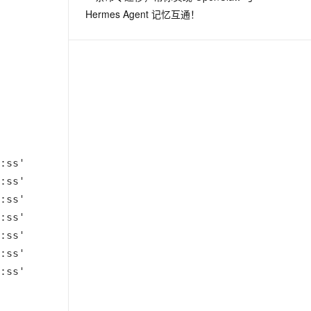
Hermes Agent 记忆互通！
:ss' ), 'd' ) AS weekVal