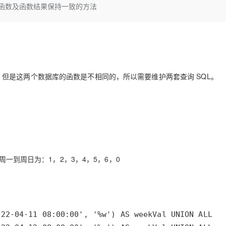
Deepseek-v4-pro
HappyHors
取周几函数及函数结果保持一致的方法
同享
万小智 AI 建站低至 15元/月
Qoder CN
AI 短剧/漫剧
云原生数据库 
快递物流查询
WordPress
成为服务伙
高校合作
点，立即开启云上创新
覆盖公网/内网、递归/权威、移动APP等全场景解析服务
送.CN域名，送备案服务码
基于千问大模型等，支持代码智能生成、研发智能问答
AI助力短剧
态智能体模型
旗舰 MoE 大模型，百万上下文与顶尖推理能力
图生视频，流
Ubuntu
服务生态伙伴
云工开物
企业应用
Works
Night Plan 支持 Qwen 3.8-Max
云原生大数据计算服务 MaxCompute
AI 办公
容器服务 Kub
NEW
GLM-5.2
Wan2.7-T
Red Hat
30+ 款产品免费体验
Data Agent 驱动的一站式 Data+AI 开发治理平台
夜间 5 折，Qwen/Meoo/TokenPlan 客户专享
面向分析的企业级SaaS模式云数据仓库
AI智能应用
提供一站式管
科研合作
视觉 Coding、空间感知、多模态思考等全面升级
1M上下文，专为长程任务能力而生
ERP
堂（旗舰版）
SUSE
智能客服
数据库，但是这两个数据库的函数是不相同的，所以需要维护两套查询 SQL。
CRM
防护产品
2个月
自动承接线索
建站小程序
OA 办公系统
AI 应用构建
大模型原生
力提升
财税管理
模板建站
Qoder
大模型服务平台百炼-应用模版
HOT
NEW
面向真实软件
个人版上线、团队版降价；千问3.8-Max首发发尝鲜
丰富多元化的应用模版和解决方案
400电话
定制建站
万有无界
大模型服务平台百炼-智能体
方案
广告营销
模板小程序
周一到周日为：1，2，3，4，5，6，0
的模型效果
灵活可视化地构建企业级 Agent
定制小程序
秒悟
人工智能平台 PAI
APP 开发
云端极速 AI 
新一代 AI 视频生成模型，深度适配广告营销等场景
AI Native 的算法工程平台，一站式完成建模、训练、推理服务部署
建站系统