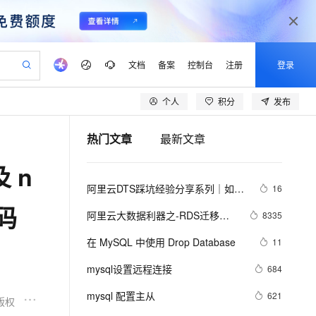
文档
备案
控制台
注册
登录
个人
积分
发布
验
作计划
器
AI 活动
专业服务
服务伙伴合作计划
开发者社区
加入我们
产品动态
服务平台百炼
阿里云 OPC 创新助力计划
热门文章
最新文章
一站式生成采购清单，支持单品或批量购买
可编辑精美 PPT 文稿
S产品伙伴计划（繁花）
峰会
CS
造的大模型服务与应用开发平台
Agency Agents：拥有专属领域专家
AI 生产力先锋
Al MaaS 服务伙伴赋能合作
域名
博文
Careers
至高可申请百万元
Qwen3.8-Max 模型上线
及 n
 轻松生成专业的 PPT
开启高性价比 AI 编程新体验
弹性可伸缩的云计算服务
先锋实践拓展 AI 生产力的边界
多领域专家智能体,一键组建 AI 虚拟交付团队
Token 补贴，五大权
计划
海大会
伙伴信用分合作计划
商标
问答
社会招聘
阿里云DTS踩坑经验分享系列｜如何
16
益加速 OPC 成功
帕鲁游戏服务器
SS
HappyHorse 打造一站式影视创作平台
飞天发布时刻
HOT
Open Search 向量检索版支
划
备案
电子书
校园招聘
使用DTS进行MySQL->ClickHouse同
乱码
联机服务器，轻松开启游戏
视频创作，一键激活电商全链路生产力
稳定、安全、高性价比、高性能的云存储服务
所见，即是所愿
持视频检索 Pipeline 功能
可视化编排打通从文字构思到成片全链路闭环
更多支持
阿里云大数据利器之-RDS迁移到
8335
步
划
公司注册
镜像站
视频生成
语音识别与合成
Maxcompute实现动态分区
 智能体与工作流应用
漫剧工坊：一站式动画创作平台
AI 实训营
应用身份服务 (IDaaS)
在 MySQL 中使用 Drop Database
11
合作伙伴培训与认证
划
上云迁移
站生成，高效打造优质广告素材
全接入的云上超级电脑
通过阿里云百炼高效搭建AI应用,助力高效开发
快速生产连贯的高质量长漫剧
从基础到进阶，Agent 创客手把手教你
OpenClaw 管理能力上线
lScope
我要反馈
e-1.1-T2V
Qwen3-TTS-Flash
mysql设置远程连接
684
查询合作伙伴
n Alibaba Cloud ISV 合作
代维服务
建企业门户网站
10 分钟搭建微信、支付宝小程序
MaxCompute MaxFrame 提
畅细腻的高质量视频
离线语音合成大模型，多语言方言自适应，低延迟高稳定
创新加速
mysql 配置主从
ope
登录合作伙伴管理后台
621
我要建议
站，无忧落地极速上线
以可视化方式快速构建移动和 PC 门户网站
国内短信简单易用，安全可靠，秒级触达，全球覆盖200+国家和地区。
高效部署网站，快速应用到小程序
供自动弹性内存功能
版权