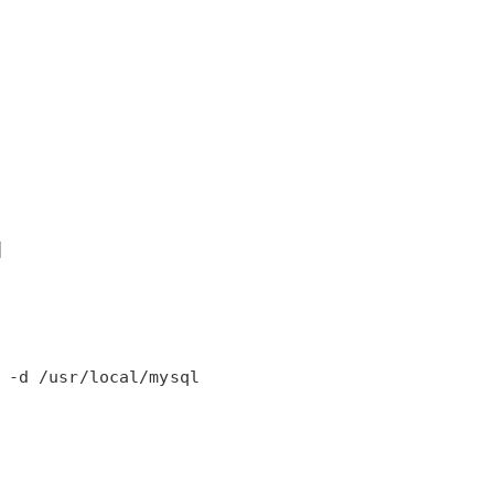
】
 -d /usr/local/mysql