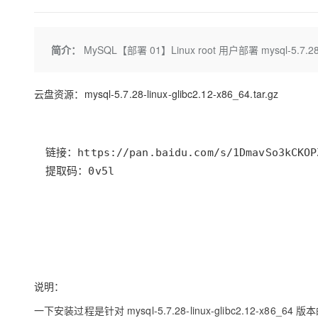
存储
天池大赛
Qwen3.7-Plus
云解析DNS
解决方案免费试用 新老
电子合同
最高领取价值200元试用
能看、能想、能动手的多模
安全
网络与CDN
AI 算法大赛
畅捷通
简介：
MySQL【部署 01】Linux root 用户部署 mysql-5.7.28 
大数据开发治理平台 Data
AI 产品 免费试用
网络
安全
云开发大赛
Qwen3-VL-Plus
Tableau 订阅
1亿+ 大模型 tokens 和 
可观测
入门学习赛
中间件
AI空中课堂在线直播课
云盘资源：mysql-5.7.28-linux-glibc2.12-x86_64.tar.gz
云防火墙
140+云产品 免费试用
上云与迁云
云原生的云上边界网络安全
产品新客免费试用，最长1
数据库
生态解决方案
大模型服务
企业出海
大模型ACA认证体验
大数据计算
助力企业全员 AI 认知与能
行业生态解决方案
千问AI平台-Token Plan
政企业务
提取码：0v5l
媒体服务
开发者生态解决方案
企业服务与云通信
千问AI平台-模型体验
AI 开发和 AI 应用解决
在线体验全尺寸、多种模态
域名与网站
Happy 系列大模型
终端用户计算
说明：
Serverless
一下安装过程是针对 mysql-5.7.28-linux-glibc2.12-x8
开发工具