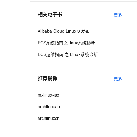
相关电子书
更多
息提取
与 AI 智能体进行实时音视频通话
从文本、图片、视频中提取结构化的属性信息
构建支持视频理解的 AI 音视频实时通话应用
Alibaba Cloud Linux 3 发布
t.diy 一步搞定创意建站
构建大模型应用的安全防护体系
ECS系统指南之Linux系统诊断
通过自然语言交互简化开发流程,全栈开发支持
通过阿里云安全产品对 AI 应用进行安全防护
ECS运维指南 之 Linux系统诊断
推荐镜像
更多
mxlinux-iso
archlinuxarm
archlinuxcn