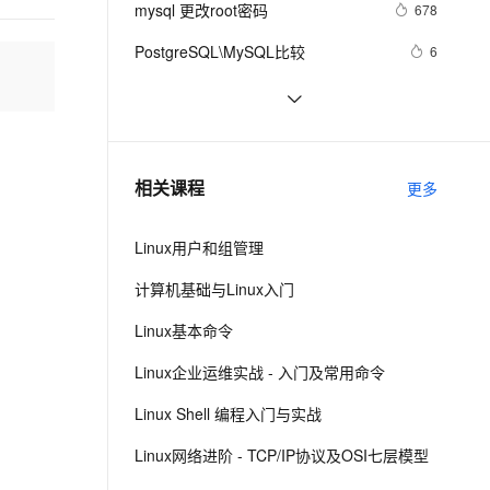
安全
mysql 更改root密码
我要投诉
e-1.1-I2V
Cosyvoice-V3-Flash
678
PolarDB
上云场景组合购
Milvus 弹性伸缩功能新增节
伴
漫剧创作，剧本、分镜、视频高效生成
100%兼容MySQL、PostgreSQL，兼容Oracle，支持集中和分布式
覆盖90%+业务场景，专享组合折扣价
点支持范围
畅自然，细节丰富
高表现力语音合成大模型，语音克隆听感自然
VPN
PostgreSQL\MySQL比较
6
ernetes 版 ACK
云聚AI 严选权益
AI 原生数据库服务发布
SSL 证书
Percona Server for MySQL 5.6.10-
592
2V
Fun-ASR
，一键激活高效办公新体验
理容器应用的 K8s 服务
精选AI产品，从模型到应用全链提效
Agent 数据网关
60.2发布
文戏情感细腻自然，动作戏激烈拳拳到肉，实现更强表演能力
支持中英文自由切换，具备更强的噪声鲁棒性
堡垒机
mysql安装及常见设置
633
AI 用量加速计划
云原生数据库 PolarDB
防火墙
、识别商机，让客服更高效、服务更出色。
查询MySQL运行状况
新老同享，达量后返
Agentic Database 发布
643
相关课程
更多
主机安全
应用
Linux用户和组管理
千问办公
NEW
AI 应用及服务市场
的智能体编程平台
一站式AI生产力平台
计算机基础与Linux入门
AI 应用
伶鹊
Linux基本命令
企业级人与Agent协作平台，接入和调度多个数字员工
智能客服平台，对话机器人、对话分析、智能外呼
大模型
Linux企业运维实战 - 入门及常用命令
大模型服务平台百炼 - 全妙
自然语言处理
Linux Shell 编程入门与实战
应用创作平台
多模态内容创作工具，已接入 DeepSeek
数据标注
Linux网络进阶 - TCP/IP协议及OSI七层模型
机器学习