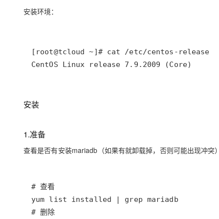
大模型解决方案
安装环境：
迁移与运维管理
快速部署 Dify，高效搭建 
专有云
10 分钟在聊天系统中增加
CentOS Linux release 7.9.2009 (Core)
安装
1.准备
查看是否有安装mariadb（如果有就卸载掉，否则可能出现冲突