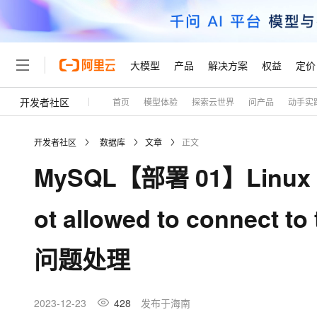
大模型
产品
解决方案
权益
定价
开发者社区
首页
模型体验
探索云世界
问产品
动手实
大模型
产品
解决方案
权益
定价
云市场
伙伴
服务
了解阿里云
精选产品
精选解决方案
普惠上云
产品定价
精选商城
成为销售伙伴
售前咨询
为什么选择阿里云
千问AI平台
开发者社区
数据库
文章
正文
了解云产品的定价详情
大模型服务平台百炼
睿译宝，AI翻译排版一
普惠上云 官方力荐
分销伙伴
在线服务
网站建设
什么是云计算
大
MySQL【部署 01】Linux r
大模型服务与应用平台
上传文档即自动完成翻译和
云服务器38元/年起，超
咨询伙伴
多端小程序
技术领先
云上成本管理
售后服务
轻量应用服务器
GLM-5.2：长任务时代
官方推荐返现计划
大模型
精选产品
精选解决方案
Salesforce 国际版订阅
稳定可靠
ot allowed to connect 
管理和优化成本
推荐新用户得奖励，单订单
销售伙伴合作计划
自助服务
友盟天域
安全合规
人工智能与机器学习
AI
文本生成
云数据库 RDS
Hermes Agent，打造
云工开物
无影生态合作计划
在线服务
问题处理
观测云
分析师报告
自主进化，持久记忆，越用
高校专属算力普惠，学生认
计算
互联网应用开发
Qwen3.8-Max
HOT
Salesforce On Alibaba C
工单服务
Tuya 物联网平台阿里云
研究报告与白皮书
人工智能平台 PAI
快速拥有专属 OpenClaw
大模
Consulting Partner 合
大数据
容器
智能体时代全能旗舰模型
免费试用
短信专区
一站式AI开发、训练和推
2023-12-23
428
发布于海南
蓝凌 OA
AI 大模型销售与服务生
现代化应用