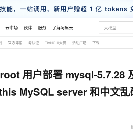
云市场
伙伴
服务
了解阿里云
践
官方博客
考认证
TIANCHI大赛
活动广场
下载
AI 特惠
数据与 API
成为产品伙伴
企业增值服务
最佳实践
价格计算器
AI 场景体
基础软件
产品伙伴合
阿里云认证
市场活动
配置报价
大模型
自助选配和估算价格
步到位
智启 AI 普惠权益
产品生态集成认证中心
企业支持计划
云上春晚
域名与网站
Qwen Audio：打造专属 AI 语音助手
千问官方 MaaS 平台，为开发者和 Agent 而生，新用户赠送 1 亿 + tokens 额度
一句话生成原生
AI Coding
阿里云Maa
2026 阿里云
云服务器 E
为企业打
数据集
Windows
大模型认证
模型
NEW
NEW
oot 用户部署 mysql-5.7.28 
格式还原
值低价云产品抢先购
至高享 1亿+免费 tokens，加速 Al 应用落地
提供智能易用的域名与建站服务
Qwen-Audio-3.0-Realtime 端到端实时语音角色扮演
输入一句话想法,
智能编程，一键
安全可靠、
产品生态伙伴
专家技术服务
云上奥运之旅
弹性计算合作
阿里云中企出
手机三要素
宝塔 Linux
全部认证
价格优势
开源旗舰模型
即刻拥有 DeepSeek-V4-Pro
阿里云 OPC 创新助力计划
千问大模型
一键部署幻兽
AI 电商营销
对象存储 O
大模型
产品生态伙伴工作台
企业增值服务台
云栖战略参考
云存储合作计
云栖大会
身份实名认证
CentOS
训练营
to this MySQL server 和中文
推动算力普惠，释放技术红利
最高返9万
真正可用的 1M 上下文,一次完成代码全链路开发
快速构建应用程序和网站，即刻迈出上云第一步
轻松解锁专属 DeepSeek-V4-Pro
至高百万元 Token 补贴，加速一人公司成长
多元化、高性能、安全可靠的大模型服务
一键购买专属
从图文生成到
云上的中国
数据库合作计
活动全景
短信
Docker
图片和
自进化智能体
5 分钟轻松部署专属 QwenPaw
Token Plan 模型订阅计划
数字证书管理服务（原SSL证书）
高效搭建 AI
AI 广告创作
无影云电脑
企业成长
NEW
HOT
信息公告
看见新力量
云网络合作计
OCR 文字识别
JAVA
越聪明
证享300元代金券
全托管，含MySQL、PostgreSQL、SQL Server、MariaDB多引擎
Qwen3.8-Max 首发尝鲜，限时加量 10 倍，夜间低至2折
实现全站HTTPS，呈现可信的WEB访问
从聊天伙伴进化为能主动干活的本地数字员工
图文、视频一
随时随地安
魔搭 Mode
Kimi-K3
HappyHors
NEW
loud
服务实践
官网公告
金融模力时刻
Salesforce O
版
发票查验
全能环境
Claude Code + GStack 打造工程团队
千问办公，限时限量积分加倍
Qoder
低代码高效构
AI 建站
短信服务
型
NEW
作计划
Kimi 最新旗舰模型，长程编程与推理利器
让文字生成流
计划
创新中心
魔搭 ModelSc
健康状态
理服务
让AI从“聊天伙伴”进化为能干活的“数字员工”
安装技能 GStack，拥有专属 AI 工程团队
你的AI工作搭子，覆盖日常办公高频场景
面向真实软件的智能体编程平台
0 代码专业建
客户案例
天气预报查询
操作系统
态合作计划