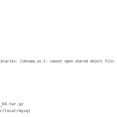
ibraries: libnuma.so.1: cannot open shared object file:
r/local/mysql