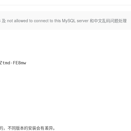
Deepseek-v4-pro
HappyHors
同享
万小智 AI 建站低至 15元/月
Qoder CN
AI 短剧/漫剧
云原生数据库 
快递物流查询
WordPress
成为服务伙
高校合作
点，立即开启云上创新
覆盖公网/内网、递归/权威、移动APP等全场景解析服务
送.CN域名，送备案服务码
基于千问大模型等，支持代码智能生成、研发智能问答
AI助力短剧
态智能体模型
旗舰 MoE 大模型，百万上下文与顶尖推理能力
图生视频，流
Ubuntu
服务生态伙伴
及 not allowed to connect to this MySQL server 和中文乱码问题处理
云工开物
企业应用
Works
Night Plan 支持 Qwen 3.8-Max
云原生大数据计算服务 MaxCompute
AI 办公
容器服务 Kub
NEW
GLM-5.2
Wan2.7-T
Red Hat
30+ 款产品免费体验
Data Agent 驱动的一站式 Data+AI 开发治理平台
夜间 5 折，Qwen/Meoo/TokenPlan 客户专享
面向分析的企业级SaaS模式云数据仓库
AI智能应用
提供一站式管
科研合作
视觉 Coding、空间感知、多模态思考等全面升级
1M上下文，专为长程任务能力而生
ERP
堂（旗舰版）
SUSE
智能客服
CRM
防护产品
2个月
自动承接线索
建站小程序
OA 办公系统
AI 应用构建
大模型原生
力提升
财税管理
模板建站
Qoder
大模型服务平台百炼-应用模版
HOT
NEW
面向真实软件
个人版上线、团队版降价；千问3.8-Max首发发尝鲜
丰富多元化的应用模版和解决方案
400电话
定制建站
万有无界
大模型服务平台百炼-智能体
方案
广告营销
模板小程序
的模型效果
灵活可视化地构建企业级 Agent
定制小程序
秒悟
人工智能平台 PAI
APP 开发
云端极速 AI 
新一代 AI 视频生成模型，深度适配广告营销等场景
AI Native 的算法工程平台，一站式完成建模、训练、推理服务部署
建站系统
6_64 版本的，不同版本的安装会有差异。