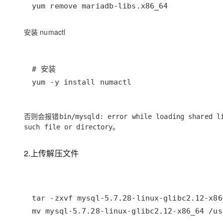
yum remove mariadb-libs.x86_64
安装 numactl
yum -y install numactl
否则会报错
bin/mysqld: error while loading shared l
。
such file or directory
2.上传解压文件
mv mysql-5.7.28-linux-glibc2.12-x86_64 /us