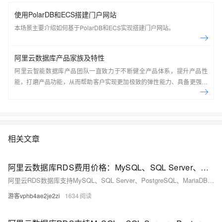
使用PolarDB和ECS搭建门户网站
本场景主要介绍如何基于PolarDB和ECS实现搭建门户网站。
阿里云数据库产品家族及特性
阿里云智能数据库产品团队一直致力于不断健全产品体系，提升产品性
能，打磨产品功能，从而帮助客户实现更加极致的弹性能力、具备更强的
扩展能力、并利用云设施进一步降低企业成本。以云原生+分布式为核心
技术抓手，打造以自研的在线事务型(OLTP)数据库Polar DB和在线分析型
(OLAP)数据库Analytic DB为代表的新一代企业级云原生数据库产品体
系， 结合NoSQL数据库、数据库生态工具、云原生智能化数据库管控平
台，为阿里巴巴经济体以及各个行业的企业客户和开发者提供从公共云到
相关文章
混合云再到私有云的完整解决方案，提供基于云基础设施进行数据从处
理、到存储、再到计算与分析的一体化解决方案。本节课带你了解阿里云
阿里云数据库RDS费用价格：MySQL、SQL Server、PostgreSQL和MariaDB引擎收费标准
数据库产品家族及特性。
阿里云RDS数据库支持MySQL、SQL Server、PostgreSQL、MariaDB，多种引擎优惠上线！MySQL倚天版88元/年，SQL Server 2核4G仅299元/年，PostgreSQL 227元/年起。高可用、可弹性伸缩，安全稳定。详情见官网活动页。
游客vphb4ae2je2zi
1634