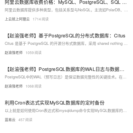
阿里云数据库收费价格：MySQL、PostgreSQL、SQL Server和MariaDB引擎费用整理
阿里云数据库提供多种类型，包括关系型与NoSQL，主流如PolarDB、RDS MySQL/PostgreSQL、Redis等。价格低至21元/月起，支持按需付费与优惠套餐，适用于各类应用场景。
上云就上阿狸云
1714
【赵渝强老师】基于PostgreSQL的分布式数据库：Citus
Citus 是基于 PostgreSQL 的开源分布式数据库，采用 shared nothing 架构，具备良好的扩展性。它以插件形式集成，部署简单，适用于处理大规模数据和高并发场景。本文介绍了 Citus 的基础概念、安装配置步骤及其在单机环境下的集群搭建方法。
赵渝强老师
1059
【赵渝强老师】PostgreSQL数据库的WAL日志与数据写入的过程
PostgreSQL中的WAL（预写日志）是保证数据完整性的关键技术。在数据修改前，系统会先将日志写入WAL，确保宕机时可通过日志恢复数据。它减少了磁盘I/O，提升了性能，并支持手动切换日志文件。WAL文件默认存储在pg_wal目录下，采用16进制命名规则。此外，PostgreSQL提供pg_waldump工具解析日志内容。
赵渝强老师
1068
利用Cron表达式实现MySQL数据库的定时备份
以上就是如何使用Cron表达式和mysqldump命令实现MySQL数据库的定时备份。这种方法的优点是简单易用，而且可以根据需要定制备份的时间和频率。但是，它也有一些限制，例如，它不能备份MySQL服务器的配置文件和用户账户信息，也不能实现增量备份。如果需要更复杂的备份策略，可能需要使用专门的备份工具或服务。
蓝易云
457