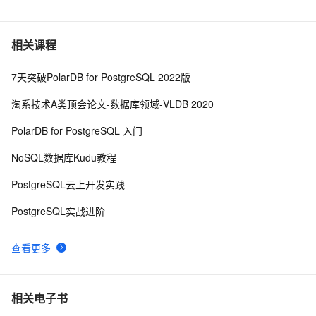
PostgreSQL 11 新特性解读 : Initdb/Pg_resetwal支持修
17
6
改WAL文件大小
PostgreSQL 如何轻松搞定行驶、运动轨迹合并和切
7557
7
相关课程
分
7天突破PolarDB for PostgreSQL 2022版
zabbix template pg_monz for PostgreSQL
8734
8
淘系技术A类顶会论文-数据库领域-VLDB 2020
PostgreSQL imgsmlr 插件安装
7
9
PolarDB for PostgreSQL 入门
PostgreSQL\MySQL比较
6
10
NoSQL数据库Kudu教程
PostgreSQL云上开发实践
PostgreSQL实战进阶
查看更多
相关电子书