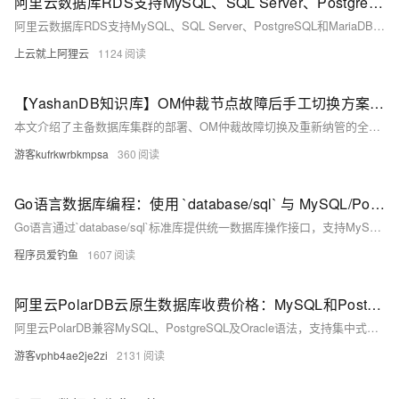
阿里云数据库RDS支持MySQL、SQL Server、PostgreSQL和MariaDB引擎
阿里云数据库RDS支持MySQL、SQL Server、PostgreSQL和MariaDB引擎，提供高性价比、稳定安全的云数据库服务，适用于多种行业与业务场景。
上云就上阿狸云
1124
【YashanDB知识库】OM仲裁节点故障后手工切换方案和yasom仲裁重新部署后重新纳管数据库集群方案
本文介绍了主备数据库集群的部署、OM仲裁故障切换及重新纳管的全过程。首先通过解压软件包并调整安装参数完成数据库集群部署，接着说明了在OM仲裁故障时的手动切换方案，包括关闭自动切换开关、登录备节点执行切换命令。最后详细描述了搭建新的yasom仲裁节点以重新纳管数据库集群的步骤，如生成配置文件、初始化进程、执行托管命令等，确保新旧系统无缝衔接，保障数据服务稳定性。
游客kufrkwrbkmpsa
360
Go语言数据库编程：使用 `database/sql` 与 MySQL/PostgreSQL
Go语言通过`database/sql`标准库提供统一数据库操作接口，支持MySQL、PostgreSQL等多种数据库。本文介绍了驱动安装、连接数据库、基本增删改查操作、预处理语句、事务处理及错误管理等内容，涵盖实际开发中常用的技巧与注意事项，适合快速掌握Go语言数据库编程基础。
程序员爱钓鱼
1607
阿里云PolarDB云原生数据库收费价格：MySQL和PostgreSQL详细介绍
阿里云PolarDB兼容MySQL、PostgreSQL及Oracle语法，支持集中式与分布式架构。标准版2核4G年费1116元起，企业版最高性能达4核16G，支持HTAP与多级高可用，广泛应用于金融、政务、互联网等领域，TCO成本降低50%。
游客vphb4ae2je2zi
2131