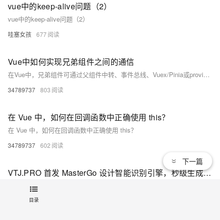
vue中的keep-alive问题（2）
vue中的keep-alive问题（2）
哇塞女孩
677
Vue中如何实现兄弟组件之间的通信
在Vue中，兄弟组件可通过父组件中转、事件总线、Vuex/Pinia或provide/inject实现通信。小型项目推荐父组件中转或事件总线，大型项目建议使用Pinia等状态管理工具，确保数据流清晰可控，避免内存泄漏。
34789737
803
在 Vue 中，如何在回调函数中正确使用 this？
在 Vue 中，如何在回调函数中正确使用 this？
34789737
602
下一篇
VTJ.PRO 首发 MasterGo 设计智能识别引擎，秒级生成 Vue 代码
VTJ.PRO发布「AI MasterGo设计稿识别引擎」，成为全球首个支持解析MasterGo原生JSON文件并自动生成Vue组件的AI工具。通过双引擎架构，实现设计到代码全流程自动化，效率提升300%，助力企业降本增效，引领“设计即生产”新时代。
rvblio6ca4cug
目录
852