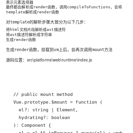
表示元素选择器
最终都会解析成
函数，调用
，会将
render
compileToFunctions
解析成
函数
template
render
对
的解析步骤大致分为以下几步：
template
将
文档片段解析成
描述符
html
ast
将
描述符解析成字符串
ast
生成
函数
render
生成
函数，挂载到
上后，会再次调用
方法
render
vm
mount
源码位置：src\platforms\web\runtime\index.js