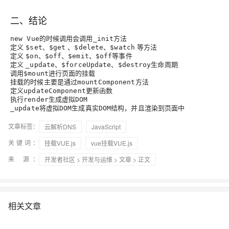
二、结论
的时候调用会调用
方法
new Vue
_init
定义
、
、
、
等方法
$set
$get
$delete
$watch
定义
、
、
、
等事件
$on
$off
$emit
$off
定义
、
、
生命周期
_update
$forceUpdate
$destroy
调用
进行页面的挂载
$mount
挂载的时候主要是通过
方法
mountComponent
定义
更新函数
updateComponent
执行
生成虚拟
render
DOM
将虚拟
生成真实
结构，并且渲染到页面中
_update
DOM
DOM
文章标签：
云解析DNS
JavaScript
关键词：
挂载VUE.js
vue挂载VUE.js
来 源：
开发者社区
>
开发与运维
>
文章
> 正文
相关文章