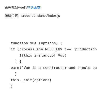
首先找到
的
构造函数
vue
源码位置：src\core\instance\index.js
 }