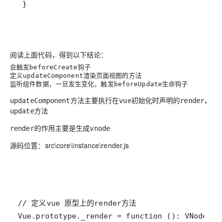
 }
阅读上面代码，得到以下结论：
会触发
钩子
beforeCreate
定义
渲染页面视图的方法
updateComponent
监听组件数据，一旦发生变化，触发
生命钩子
beforeUpdate
方法主要执行在
初始化时声明的
，
updateComponent
vue
render
方法
update
的作用主要是生成
render
vnode
源码位置：src\core\instance\render.js