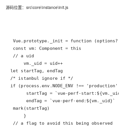
源码位置：src\core\instance\init.js