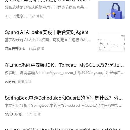
分布式锁是分布式系统中用于同步多节点访问共享资源的机制，防止并发操作带来的冲突。本文介绍了基于Spring Boot和Redis实现分布式锁的技术方案，涵盖锁的获取与释放、Redis配置、服务调度及多实例运行等内容，通过Docker Compose搭建环境，验证了锁的有效性与互斥特性。
HELLO程序员
891
Spring AI Alibaba实践｜后台定时Agent
基于Spring AI Alibaba框架，可构建自主运行的AI Agent，突破传统Chat模式限制，支持定时任务、事件响应与人工协同，实现数据采集、分析到决策的自动化闭环，提升企业智能化效率。
阿里云开发者
1744
在Linux系统中安装JDK、Tomcat、MySQL以及部署J2EE后端接口
校验时，浏览器输入：http://[your_server_IP]:8080/myapp。如果你看到你的应用的欢迎页面，恭喜你，一切都已就绪。
蓝易云
848
SpringBoot中@Scheduled和Quartz的区别是什么？分布式定时任务框架选型实战
本文对比分析了SpringBoot中的`@Scheduled`与Quartz定时任务框架。`@Scheduled`轻量易用，适合单机简单场景，但存在多实例重复执行、无持久化等缺陷；Quartz功能强大，支持分布式调度、任务持久化、动态调整和失败重试，适用于复杂企业级需求。文章通过特性对比、代码示例及常见问题解答，帮助开发者理解两者差异，合理选择方案。记住口诀：单机简单用注解，多节点上Quartz；若是任务要可靠，持久化配置不能少。
北风几吹夏
1171