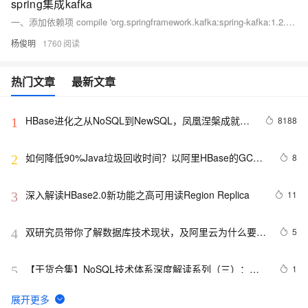
spring集成kafka
一、添加依赖项 compile 'org.springframework.kafka:spring-kafka:1.2.2.RELEASE' 二、发消息(生产者) 2.1 xml配置 1 2 6 7 8 9 ...
杨俊明
1760
热门文章
最新文章
HBase进化之从NoSQL到NewSQL，凤凰涅槃成就
8188
1
Phoenix
如何降低90%Java垃圾回收时间？以阿里HBase的GC优
8
2
化实践为例
深入解读HBase2.0新功能之高可用读Region Replica
11
3
双研究员带你了解数据库技术现状，及阿里云为什么要推
5
4
出HBase
【干货合集】NoSQL技术体系深度解读系列（三）：
1
5
HBase，海量数据存储、超高并发量场景下的NoSQL利
器
hadoop2.6完全分布式安装HBase1.1
8653