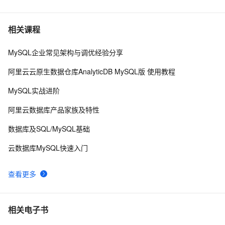
6
HBase指南 | HBase 2.0之修复工具HBCK2运维指南
3840
7
相关课程
MySQL企业常见架构与调优经验分享
系统设计之ES和Hbase的结合使用设计
3
8
阿里云云原生数据仓库AnalyticDB MySQL版 使用教程
Python编程：happybase读写HBase数据库
6
9
MySQL实战进阶
Flume1.5.0的安装、部署、简单应用(含伪分布式、与
3
10
阿里云数据库产品家族及特性
hadoop2.2.0、hbase0.96的案例)
数据库及SQL/MySQL基础
云数据库MySQL快速入门
查看更多
相关电子书