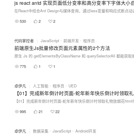
js react antd 实现页面低分变率和高分变率下字体大
在React中结合Ant Design与媒体查询，通过less变量和响应式断点
530
2
2
代码掌控者
|
JavaScript
前端开发
程序员
前端原生Js批量修改页面元素属性的2个方法
原生 Js 的 getElementsByClassName 和 querySele
775
1
1
卓伊凡
|
人工智能
程序员
UED
995
21
22
卓伊凡
|
数据采集
JavaScript
Android开发