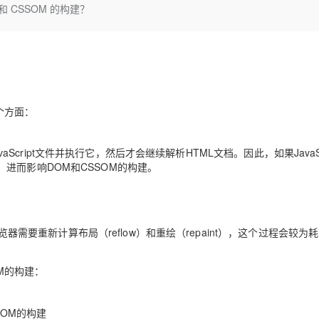
Deepseek-v4-pro
HappyHors
 CSSOM 的构建？
同享
万小智 AI 建站低至 15元/月
Qoder CN
AI 短剧/漫剧
云原生数据库 
快递物流查询
WordPress
成为服务伙
高校合作
点，立即开启云上创新
覆盖公网/内网、递归/权威、移动APP等全场景解析服务
送.CN域名，送备案服务码
基于千问大模型等，支持代码智能生成、研发智能问答
AI助力短剧
态智能体模型
旗舰 MoE 大模型，百万上下文与顶尖推理能力
图生视频，流
Ubuntu
服务生态伙伴
云工开物
企业应用
Works
Night Plan 支持 Qwen 3.8-Max
云原生大数据计算服务 MaxCompute
AI 办公
容器服务 Kub
NEW
GLM-5.2
Wan2.7-T
Red Hat
30+ 款产品免费体验
Data Agent 驱动的一站式 Data+AI 开发治理平台
夜间 5 折，Qwen/Meoo/TokenPlan 客户专享
面向分析的企业级SaaS模式云数据仓库
AI智能应用
提供一站式管
科研合作
视觉 Coding、空间感知、多模态思考等全面升级
1M上下文，专为长程任务能力而生
ERP
堂（旗舰版）
SUSE
智能客服
CRM
两个方面：
防护产品
2个月
自动承接线索
建站小程序
OA 办公系统
AI 应用构建
大模型原生
vaScript文件并执行它，然后才会继续解析HTML文档。因此，如果JavaSc
力提升
财税管理
模板建站
进而影响DOM和CSSOM的构建。
Qoder
大模型服务平台百炼-应用模版
HOT
NEW
面向真实软件
个人版上线、团队版降价；千问3.8-Max首发发尝鲜
丰富多元化的应用模版和解决方案
400电话
定制建站
万有无界
大模型服务平台百炼-智能体
方案
广告营销
模板小程序
的模型效果
灵活可视化地构建企业级 Agent
览器需要重新计算布局（reflow）和重绘（repaint），这个过程会较为
定制小程序
秒悟
人工智能平台 PAI
APP 开发
OM的构建：
云端极速 AI 
新一代 AI 视频生成模型，深度适配广告营销等场景
AI Native 的算法工程平台，一站式完成建模、训练、推理服务部署
建站系统
SSOM的构建