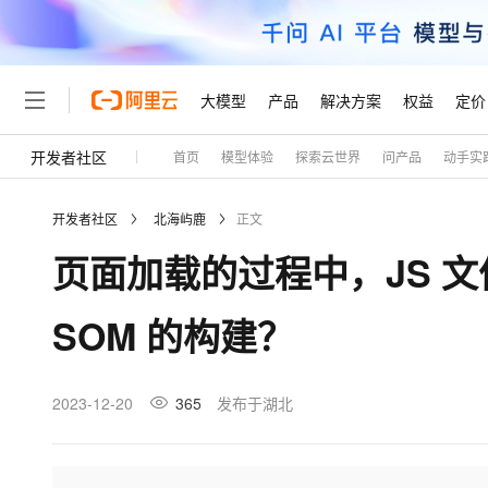
大模型
产品
解决方案
权益
定价
开发者社区
首页
模型体验
探索云世界
问产品
动手实
大模型
产品
解决方案
权益
定价
云市场
伙伴
服务
了解阿里云
精选产品
精选解决方案
普惠上云
产品定价
精选商城
成为销售伙伴
售前咨询
为什么选择阿里云
千问AI平台
开发者社区
北海屿鹿
正文
了解云产品的定价详情
大模型服务平台百炼
睿译宝，AI翻译排版一
普惠上云 官方力荐
分销伙伴
在线服务
网站建设
什么是云计算
大
页面加载的过程中，JS 文件
大模型服务与应用平台
上传文档即自动完成翻译和
云服务器38元/年起，超
咨询伙伴
多端小程序
技术领先
云上成本管理
售后服务
轻量应用服务器
GLM-5.2：长任务时代
官方推荐返现计划
大模型
精选产品
精选解决方案
Salesforce 国际版订阅
稳定可靠
SOM 的构建？
管理和优化成本
推荐新用户得奖励，单订单
销售伙伴合作计划
自助服务
友盟天域
安全合规
人工智能与机器学习
AI
文本生成
云数据库 RDS
Hermes Agent，打造
云工开物
无影生态合作计划
在线服务
观测云
分析师报告
自主进化，持久记忆，越用
高校专属算力普惠，学生认
计算
互联网应用开发
2023-12-20
365
发布于湖北
Qwen3.8-Max
HOT
Salesforce On Alibaba C
工单服务
Tuya 物联网平台阿里云
研究报告与白皮书
人工智能平台 PAI
快速拥有专属 OpenClaw
大模
Consulting Partner 合
大数据
容器
智能体时代全能旗舰模型
免费试用
短信专区
一站式AI开发、训练和推
蓝凌 OA
AI 大模型销售与服务生
现代化应用