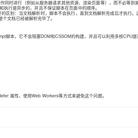
与其他工作同时进行（例如从服务器请求其他资源、渲染页面等），而不必等到
加载和执行是异步的，并且不保证脚本在页面中的顺序。
要的区别：当文档解析时，脚本不会执行，直到文档解析完成后才执行。
AI 应用
10分钟微调：让0.6B模型媲美235B模
多模态数据信
整个文档已经被解析完毕了。
型
依托云原生高可用架构,实现Dify私有化部署
用1%尺寸在特定领域达到大模型90%以上效果
一个 AI 助手
超强辅助，Bol
avaScript脚本，它不会阻塞DOM和CSSOM的构建，并且可以利用多核CPU提
即刻拥有 DeepSeek-R1 满血版
在企业官网、通讯软件中为客户提供 AI 客服
多种方案随心选，轻松解锁专属 DeepSeek
。
efer 属性、使用Web Workers等方式来避免这个问题。