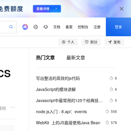
文档
备案
控制台
注册
登录
个人
积分
发布
验
作计划
器
AI 活动
专业服务
服务伙伴合作计划
开发者社区
加入我们
产品动态
服务平台百炼
阿里云 OPC 创新助力计划
热门文章
最新文章
一站式生成采购清单，支持单品或批量购买
可编辑精美 PPT 文稿
S产品伙伴计划（繁花）
峰会
CS
造的大模型服务与应用开发平台
Agency Agents：拥有专属领域专家
AI 生产力先锋
Al MaaS 服务伙伴赋能合作
域名
博文
Careers
至高可申请百万元
Qwen3.8-Max 模型上线
CS
 轻松生成专业的 PPT
开启高性价比 AI 编程新体验
弹性可伸缩的云计算服务
先锋实践拓展 AI 生产力的边界
多领域专家智能体,一键组建 AI 虚拟交付团队
Token 补贴，五大权
计划
海大会
伙伴信用分合作计划
商标
问答
社会招聘
写出整洁的高效的js代码
6
益加速 OPC 成功
帕鲁游戏服务器
SS
HappyHorse 打造一站式影视创作平台
飞天发布时刻
HOT
Open Search 向量检索版支
划
备案
电子书
校园招聘
联机服务器，轻松开启游戏
视频创作，一键激活电商全链路生产力
稳定、安全、高性价比、高性能的云存储服务
所见，即是所愿
持视频检索 Pipeline 功能
可视化编排打通从文字构思到成片全链路闭环
更多支持
JavaScript的模块讲解
6
划
公司注册
镜像站
视频生成
语音识别与合成
 智能体与工作流应用
漫剧工坊：一站式动画创作平台
AI 实训营
应用身份服务 (IDaaS)
Javascript中最常用的125个经典技…
5
合作伙伴培训与认证
划
上云迁移
站生成，高效打造优质广告素材
全接入的云上超级电脑
通过阿里云百炼高效搭建AI应用,助力高效开发
快速生产连贯的高质量长漫剧
从基础到进阶，Agent 创客手把手教你
OpenClaw 管理能力上线
版权
lScope
我要反馈
e-1.1-T2V
Qwen3-TTS-Flash
node.js入门 - 8.api：events
556
查询合作伙伴
n Alibaba Cloud ISV 合作
代维服务
建企业门户网站
10 分钟搭建微信、支付宝小程序
MaxCompute MaxFrame 提
畅细腻的高质量视频
离线语音合成大模型，多语言方言自适应，低延迟高稳定
创新加速
WebKit  上的JS直接使用Java Bean
ope
登录合作伙伴管理后台
578
我要建议
站，无忧落地极速上线
以可视化方式快速构建移动和 PC 门户网站
国内短信简单易用，安全可靠，秒级触达，全球覆盖200+国家和地区。
高效部署网站，快速应用到小程序
供自动弹性内存功能