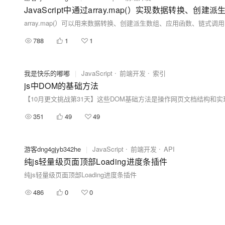
788
1
1
我是快乐的嘟嘟
|
JavaScript
前端开发
索引
js中DOM的基础方法
351
49
49
游客dng4gjyb342he
|
JavaScript
前端开发
API
纯js轻量级页面顶部Loading进度条插件
纯js轻量级页面顶部Loading进度条插件
486
0
0