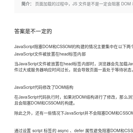
存储
天池大赛
Qwen3.7-Plus
简介：
页面加载的过程中，JS 文件是不是一定会阻塞 DOM 和
云解析DNS
解决方案免费试用 新老
电子合同
最高领取价值200元试用
能看、能想、能动手的多模
安全
网络与CDN
AI 算法大赛
畅捷通
大数据开发治理平台 Data
AI 产品 免费试用
网络
安全
云开发大赛
Qwen3-VL-Plus
Tableau 订阅
1亿+ 大模型 tokens 和 
答案是不一定的
可观测
入门学习赛
中间件
AI空中课堂在线直播课
云防火墙
140+云产品 免费试用
JavaScript阻塞DOM和CSSOM的构建的情况主要集中在以下
上云与迁云
云原生的云上边界网络安全
产品新客免费试用，最长1
数据库
JavaScript文件被放置在head标签内部
生态解决方案
大模型服务
企业出海
大模型ACA认证体验
大数据计算
当JavaScript文件被放置在head标签内部时，浏览器会先加载Ja
助力企业全员 AI 认知与能
行业生态解决方案
件过大或服务器响应时间过长，就会导致页面一直处于等待状态，
千问AI平台-Token Plan
政企业务
媒体服务
开发者生态解决方案
企业服务与云通信
JavaScript代码修改了DOM结构
千问AI平台-模型体验
AI 开发和 AI 应用解决
在线体验全尺寸、多种模态
在JavaScript代码执行时，如果对DOM结构进行了修改，那么浏
域名与网站
且会阻塞DOM和CSSOM的构建。
Happy 系列大模型
终端用户计算
除此之外，还有一些情况下JavaScript并不会阻塞DOM和CSS
Serverless
通过设置 script 标签的 async 、defer 属性避免阻塞DOM和C
开发工具