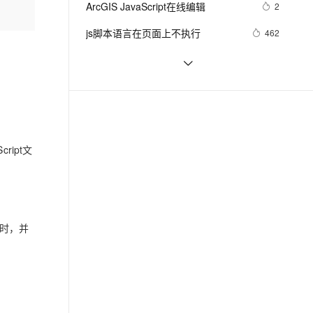
安全
ArcGIS JavaScript在线编辑
我要投诉
e-1.1-I2V
Cosyvoice-V3-Flash
2
PolarDB
上云场景组合购
Milvus 弹性伸缩功能新增节
伴
漫剧创作，剧本、分镜、视频高效生成
100%兼容MySQL、PostgreSQL，兼容Oracle，支持集中和分布式
覆盖90%+业务场景，专享组合折扣价
点支持范围
畅自然，细节丰富
高表现力语音合成大模型，语音克隆听感自然
VPN
js脚本语言在页面上不执行
462
ernetes 版 ACK
云聚AI 严选权益
AI 原生数据库服务发布
SSL 证书
Visual Studio正式支持jQuery 
3
2V
Fun-ASR
，一键激活高效办公新体验
理容器应用的 K8s 服务
精选AI产品，从模型到应用全链提效
Agent 数据网关
JavaScript程式库
文戏情感细腻自然，动作戏激烈拳拳到肉，实现更强表演能力
支持中英文自由切换，具备更强的噪声鲁棒性
堡垒机
JavaScript基础——JavaScript变量名
5
AI 用量加速计划
云原生数据库 PolarDB
称命名规范
防火墙
、识别商机，让客服更高效、服务更出色。
密码强度应用(js)
新老同享，达量后返
Agentic Database 发布
6
主机安全
应用
ript文
千问办公
NEW
AI 应用及服务市场
的智能体编程平台
一站式AI生产力平台
AI 应用
伶鹊
企业级人与Agent协作平台，接入和调度多个数字员工
智能客服平台，对话机器人、对话分析、智能外呼
大模型
耗时，并
大模型服务平台百炼 - 全妙
自然语言处理
应用创作平台
多模态内容创作工具，已接入 DeepSeek
数据标注
机器学习