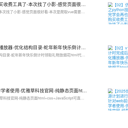
【02】仿站技术之python技术，看完学会再也不用去购买收费工具了-本次找了小影-感觉页面很好看-本次是爬取vue需要用到Puppeteer库用node.js扒一个app下载落地页-包括安卓android下载（简单）-ios苹果plist下载（稍微麻烦一丢丢）-优雅草卓伊凡
【02】仿站技术之python技术，看完学会再也不用去购买收费工具了-本次找了小影-感觉页面很好看-本次是爬取vue需要用到Puppeteer库用node.js扒一个app下载落地页-包括安卓android下载（简单）-ios苹果plist下载（稍微麻烦一丢丢）-优雅草卓伊凡
【02】v1.0.1更新增加倒计时完成后的放烟花页面-优化播放器-优化结构目录-蛇年新年快乐倒计时领取礼物放烟花html代码优雅草科技央千澈写采用html5+div+CSS+JavaScript-优雅草卓伊凡-做一条关于新年的代码分享给你们-为了C站的分拼一下子
【02】v1.0.1更新增加倒计时完成后的放烟花页面-优化播放器-优化结构目录-蛇年新年快乐倒计时领取礼物放烟花html代码优雅草科技央千澈写采用html5+div+CSS+JavaScript-优雅草卓伊凡-做一条关于新年的代码分享给你们-为了C站的分拼一下子
【2025优雅草开源计划进行中01】-针对web前端开发初学者使用-优雅草科技官网-纯静态页面html+css+JavaScript可直接下载使用-开源-首页为优雅草吴银满工程师原创-优雅草卓伊凡发布
【2025优雅草开源计划进行中01】-针对web前端开发初学者使用-优雅草科技官网-纯静态页面html+css+JavaScript可直接下载使用-开源-首页为优雅草吴银满工程师原创-优雅草卓伊凡发布