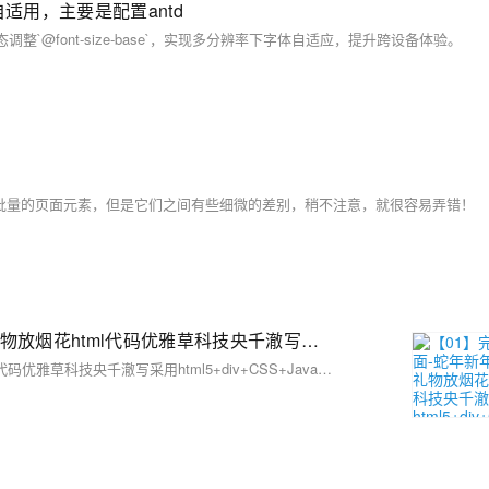
小自适用，主要是配置antd
动态调整`@font-size-base`，实现多分辨率下字体自适应，提升跨设备体验。
ctorAll 都能获取批量的页面元素，但是它们之间有些细微的差别，稍不注意，就很容易弄错！
【01】完成新年倒计时页面-蛇年新年快乐倒计时领取礼物放烟花html代码优雅草科技央千澈写采用html5+div+CSS+JavaScript-优雅草卓伊凡-做一条关于新年的代码分享给你们-为了C站的分拼一下子
【01】完成新年倒计时页面-蛇年新年快乐倒计时领取礼物放烟花html代码优雅草科技央千澈写采用html5+div+CSS+JavaScript-优雅草卓伊凡-做一条关于新年的代码分享给你们-为了C站的分拼一下子