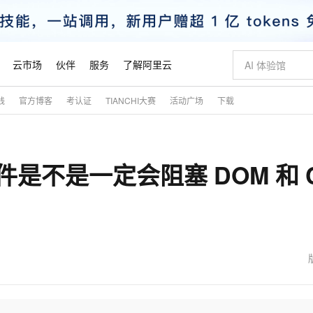
云市场
伙伴
服务
了解阿里云
践
官方博客
考认证
TIANCHI大赛
活动广场
下载
AI 特惠
数据与 API
成为产品伙伴
企业增值服务
最佳实践
价格计算器
AI 场景体
基础软件
产品伙伴合
阿里云认证
市场活动
配置报价
大模型
自助选配和估算价格
步到位
智启 AI 普惠权益
产品生态集成认证中心
企业支持计划
云上春晚
域名与网站
Qwen Audio：打造专属 AI 语音助手
千问官方 MaaS 平台，为开发者和 Agent 而生，新用户赠送 1 亿 + tokens 额度
一句话生成原生
AI Coding
阿里云Maa
2026 阿里云
云服务器 E
为企业打
数据集
Windows
大模型认证
模型
NEW
NEW
是不是一定会阻塞 DOM 和 
格式还原
值低价云产品抢先购
至高享 1亿+免费 tokens，加速 Al 应用落地
提供智能易用的域名与建站服务
Qwen-Audio-3.0-Realtime 端到端实时语音角色扮演
输入一句话想法,
智能编程，一键
安全可靠、
产品生态伙伴
专家技术服务
云上奥运之旅
弹性计算合作
阿里云中企出
手机三要素
宝塔 Linux
全部认证
价格优势
开源旗舰模型
即刻拥有 DeepSeek-V4-Pro
阿里云 OPC 创新助力计划
千问大模型
一键部署幻兽
AI 电商营销
对象存储 O
大模型
产品生态伙伴工作台
企业增值服务台
云栖战略参考
云存储合作计
云栖大会
身份实名认证
CentOS
训练营
推动算力普惠，释放技术红利
最高返9万
真正可用的 1M 上下文,一次完成代码全链路开发
快速构建应用程序和网站，即刻迈出上云第一步
轻松解锁专属 DeepSeek-V4-Pro
至高百万元 Token 补贴，加速一人公司成长
多元化、高性能、安全可靠的大模型服务
一键购买专属
从图文生成到
云上的中国
数据库合作计
活动全景
短信
Docker
图片和
自进化智能体
5 分钟轻松部署专属 QwenPaw
Token Plan 模型订阅计划
数字证书管理服务（原SSL证书）
高效搭建 AI
AI 广告创作
无影云电脑
企业成长
NEW
HOT
信息公告
看见新力量
云网络合作计
OCR 文字识别
JAVA
越聪明
证享300元代金券
全托管，含MySQL、PostgreSQL、SQL Server、MariaDB多引擎
Qwen3.8-Max 首发尝鲜，限时加量 10 倍，夜间低至2折
实现全站HTTPS，呈现可信的WEB访问
从聊天伙伴进化为能主动干活的本地数字员工
图文、视频一
随时随地安
魔搭 Mode
Kimi-K3
HappyHors
NEW
loud
服务实践
官网公告
金融模力时刻
Salesforce O
版
发票查验
全能环境
Claude Code + GStack 打造工程团队
千问办公，限时限量积分加倍
Qoder
低代码高效构
AI 建站
短信服务
型
NEW
作计划
Kimi 最新旗舰模型，长程编程与推理利器
让文字生成流
计划
创新中心
魔搭 ModelSc
健康状态
理服务
让AI从“聊天伙伴”进化为能干活的“数字员工”
安装技能 GStack，拥有专属 AI 工程团队
你的AI工作搭子，覆盖日常办公高频场景
面向真实软件的智能体编程平台
0 代码专业建
客户案例
天气预报查询
操作系统
态合作计划