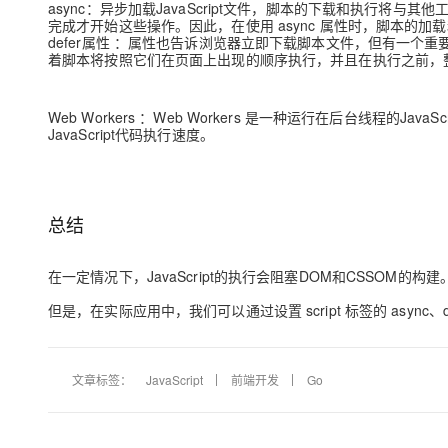
async
：异步加载JavaScript文件，脚本的下载和执行将
大模型解决方案
完成才开始这些操作。因此，在使用 async 属性时，脚本的
迁移与运维管理
defer属性
：属性也告诉浏览器立即下载脚本文件，但有一个重
快速部署 Dify，高效搭建 
着脚本将按照它们在页面上出现的顺序执行，并且在执行之前，
专有云
10 分钟在聊天系统中增加
Web Workers ：Web Workers 是一种运行在后台线程的J
JavaScript代码执行速度。
总结
在一定情况下，JavaScript的执行会阻塞DOM和CSSOM的构建
但是，在实际应用中，我们可以通过设置 script 标签的 async、d
文章标签：
JavaScript
前端开发
Go