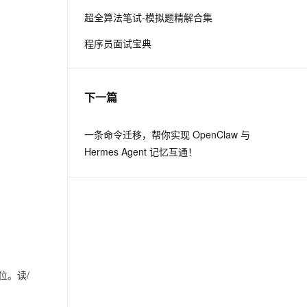
超全算法笔试-模拟题精解合集
息提取
与 AI 智能体进行实时音视频通话
程序员面试宝典
从文本、图片、视频中提取结构化的属性信息
构建支持视频理解的 AI 音视频实时通话应用
t.diy 一步搞定创意建站
构建大模型应用的安全防护体系
通过自然语言交互简化开发流程,全栈开发支持
通过阿里云安全产品对 AI 应用进行安全防护
下一篇
一条命令迁移，帮你实现 OpenClaw 与
Hermes Agent 记忆互通！
位。读/