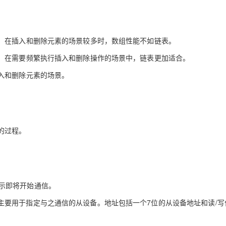
AI 应用
10分钟微调：让0.6B模型媲美235B模
多模态数据信
型
依托云原生高可用架构,实现Dify私有化部署
。在插入和删除元素的场景较多时，数组性能不如链表。
用1%尺寸在特定领域达到大模型90%以上效果
。在需要频繁执行插入和删除操作的场景中，链表更加适合。
一个 AI 助手
超强辅助，Bol
即刻拥有 DeepSeek-R1 满血版
在企业官网、通讯软件中为客户提供 AI 客服
入和删除元素的场景。
多种方案随心选，轻松解锁专属 DeepSeek
的过程。
，表示即将开始通信。
的地址，主要用于指定与之通信的从设备。地址包括一个7位的从设备地址和读/写