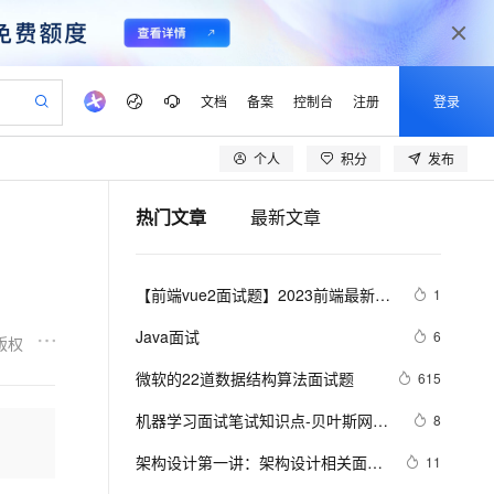
文档
备案
控制台
注册
登录
个人
积分
发布
验
作计划
器
AI 活动
专业服务
服务伙伴合作计划
开发者社区
加入我们
产品动态
服务平台百炼
阿里云 OPC 创新助力计划
热门文章
最新文章
一站式生成采购清单，支持单品或批量购买
io：打造专属 AI 语音助手
S产品伙伴计划（繁花）
峰会
CS
造的大模型服务与应用开发平台
一句话生成原生可编辑精美 PPT 文稿
AI 生产力先锋
Al MaaS 服务伙伴赋能合作
域名
博文
Careers
至高可申请百万元
Qwen3.8-Max 模型上线
开启高性价比 AI 编程新体验
弹性可伸缩的云计算服务
Qwen-Audio-3.0-Realtime 端到端实时语音角色扮演
输入一句话想法, 轻松生成专业的 PPT
先锋实践拓展 AI 生产力的边界
Token 补贴，五大权
计划
海大会
伙伴信用分合作计划
商标
问答
社会招聘
【前端vue2面试题】2023前端最新版
1
益加速 OPC 成功
eek-V4-Pro
SS
一键部署幻兽帕鲁游戏服务器
飞天发布时刻
HOT
Open Search 向量检索版支
划
备案
电子书
校园招聘
vue模块，高频17问(上)
pSeek-V4-Pro
视频创作，一键激活电商全链路生产力
稳定、安全、高性价比、高性能的云存储服务
一键购买专属联机服务器，轻松开启游戏
所见，即是所愿
持视频检索 Pipeline 功能
更多支持
Java面试
6
版权
划
公司注册
镜像站
视频生成
语音识别与合成
专属 QwenPaw
漫剧工坊：一站式动画创作平台
AI 实训营
HOT
应用身份服务 (IDaaS)
微软的22道数据结构算法面试题
615
合作伙伴培训与认证
划
上云迁移
站生成，高效打造优质广告素材
全接入的云上超级电脑
从聊天伙伴进化为能主动干活的本地数字员工
快速生产连贯的高质量长漫剧
从基础到进阶，Agent 创客手把手教你
OpenClaw 管理能力上线
lScope
我要反馈
e-1.1-T2V
Qwen3-TTS-Flash
机器学习面试笔试知识点-贝叶斯网络
8
查询合作伙伴
n Alibaba Cloud ISV 合作
代维服务
建企业门户网站
10 分钟搭建微信、支付宝小程序
MaxCompute MaxFrame 提
(Bayesian Network) 、马尔科夫
畅细腻的高质量视频
离线语音合成大模型，多语言方言自适应，低延迟高稳定
创新加速
架构设计第一讲：架构设计相关面试
ope
登录合作伙伴管理后台
11
我要建议
站，无忧落地极速上线
以可视化方式快速构建移动和 PC 门户网站
国内短信简单易用，安全可靠，秒级触达，全球覆盖200+国家和地区。
高效部署网站，快速应用到小程序
供自动弹性内存功能
(Markov) 和主题模型(T M)1
题汇总