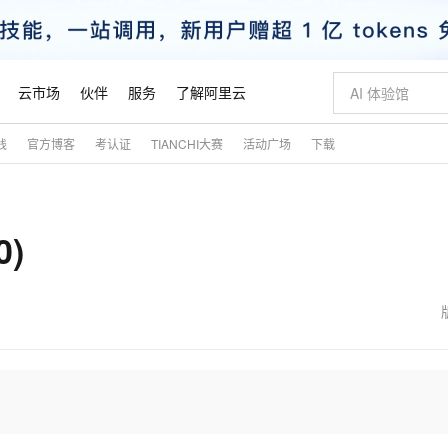
云市场
伙伴
服务
了解阿里云
践
官方博客
考认证
TIANCHI大赛
活动广场
下载
AI 特惠
数据与 API
成为产品伙伴
企业增值服务
最佳实践
价格计算器
AI 场景体
基础软件
产品伙伴合
阿里云认证
市场活动
配置报价
大模型
自助选配和估算价格
新方式
睿译宝，AI翻译排版一步到位
智启 AI 普惠权益
产品生态集成认证中心
企业支持计划
云上春晚
域名与网站
千问官方 MaaS 平台，为开发者和 Agent 而生，新用户赠送 1 亿 + tokens 额度
Qwen Aud
AI Coding
阿里云Maa
2026 阿里云
云服务器 E
为企业打
数据集
Windows
大模型认证
模型
NEW
NEW
)
交付可用成果
值低价云产品抢先购
上传文档即自动完成翻译和格式还原
至高享 1亿+免费 tokens，加速 Al 应用落地
提供智能易用的域名与建站服务
智能编程，一键
安全可靠、
产品生态伙伴
专家技术服务
云上奥运之旅
弹性计算合作
阿里云中企出
手机三要素
宝塔 Linux
全部认证
价格优势
有专属领域专家
GLM-5.2：长任务时代开源旗舰模型
阿里云 OPC 创新助力计划
千问大模型
即刻拥有 DeepS
AI 电商营销
对象存储 O
大模型
产品生态伙伴工作台
企业增值服务台
云栖战略参考
云存储合作计
云栖大会
身份实名认证
CentOS
训练营
推动算力普惠，释放技术红利
最高返9万
多领域专家智能体,一键组建 AI 虚拟交付团队
快速构建应用程序和网站，即刻迈出上云第一步
至高百万元 Token 补贴，加速一人公司成长
多元化、高性能、安全可靠的大模型服务
真正可用的 1M 上下文,一次完成代码全链路开发
轻松解锁专属 Dee
从图文生成到
云上的中国
数据库合作计
活动全景
短信
Docker
图片和
站式影视创作平台
Hermes Agent，打造自进化智能体
Token Plan 模型订阅计划
数字证书管理服务（原SSL证书）
5 分钟轻松部署
AI 广告创作
无影云电脑
企业成长
NEW
信息公告
看见新力量
云网络合作计
OCR 文字识别
JAVA
证享300元代金券
可视化编排打通从文字构思到成片全链路闭环
全托管，含MySQL、PostgreSQL、SQL Server、MariaDB多引擎
自主进化，持久记忆，越用越聪明
Qwen3.8-Max 首发尝鲜，限时加量 10 倍，夜间低至2折
实现全站HTTPS，呈现可信的WEB访问
图文、视频一
随时随地安
魔搭 Mode
Kimi-K3
HappyHors
NEW
loud
服务实践
官网公告
金融模力时刻
Salesforce O
版
发票查验
全能环境
Claude Code + GStack 打造工程团队
千问办公，限时限量积分加倍
Qoder
低代码高效构
AI 建站
短信服务
型
NEW
作计划
Kimi 最新旗舰模型，长程编程与推理利器
让文字生成流
计划
创新中心
魔搭 ModelSc
健康状态
理服务
让AI从“聊天伙伴”进化为能干活的“数字员工”
安装技能 GStack，拥有专属 AI 工程团队
你的AI工作搭子，覆盖日常办公高频场景
面向真实软件的智能体编程平台
0 代码专业建
客户案例
天气预报查询
操作系统
态合作计划