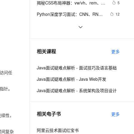
安全
揭秘CSS布局神器：vw/vh、rem、%
我要投诉
e-1.1-I2V
Cosyvoice-V3-Flash
5
PolarDB
上云场景组合购
Milvus 弹性伸缩功能新增节
伴
与px大PK，掌握它们，让你的网页设
漫剧创作，剧本、分镜、视频高效生成
100%兼容MySQL、PostgreSQL，兼容Oracle，支持集中和分布式
覆盖90%+业务场景，专享组合折扣价
点支持范围
畅自然，细节丰富
高表现力语音合成大模型，语音克隆听感自然
VPN
Python深度学习面试：CNN、RNN
12
计秒变高大上，面试难题迎刃而解！
与Transformer详解
ernetes 版 ACK
云聚AI 严选权益
AI 原生数据库服务发布
SSL 证书
10年Java面试总结：Java程序员面试
5
2V
Fun-ASR
，一键激活高效办公新体验
理容器应用的 K8s 服务
精选AI产品，从模型到应用全链提效
Agent 数据网关
必备的面试技巧
文戏情感细腻自然，动作戏激烈拳拳到肉，实现更强表演能力
支持中英文自由切换，具备更强的噪声鲁棒性
堡垒机
Google 历年笔试面试30题
9
AI 用量加速计划
云原生数据库 PolarDB
防火墙
、识别商机，让客服更高效、服务更出色。
给面试官上一课：HTTPS是先进行
新老同享，达量后返
Agentic Database 发布
15
相关课程
更多
TCP三次握手，再进行TLS四次握手
主机安全
应用
Java面试疑难点解析 - 面试技巧及语言基础
千问办公
NEW
访问任
AI 应用及服务市场
的智能体编程平台
一站式AI生产力平台
Java面试疑难点解析 - Java Web开发
AI 应用
指针。
伶鹊
Java面试疑难点解析 - 系统架构及项目设计
企业级人与Agent协作平台，接入和调度多个数字员工
智能客服平台，对话机器人、对话分析、智能外呼
大模型
大模型服务平台百炼 - 全妙
自然语言处理
相关电子书
更多
应用创作平台
多模态内容创作工具，已接入 DeepSeek
连续性，
数据标注
机器学习
阿里云技术面试红宝书
时间复杂