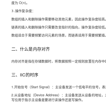
大模型解决方案
度为 O(n)。
迁移与运维管理
3.操作复杂度：
快速部署 Dify，高效搭建 
数组的插入和删除操作需要移动其他元素，因此操作复杂度较高
专有云
链表的插入和删除操作只需要改变指针的指向，操作复杂度较低
10 分钟在聊天系统中增加
数组适合于需要频繁访问元素的场景，而链表适用于需要频繁插
二、什么是内存对齐
内存对齐是指在存储数据时，将数据按照一定规则放置在内存中
三、IIC的时序
1.开始信号（Start Signal）：主设备发送一个低电平的信号
2.从设备地址（Device Address）：主设备发送从设备
写位用于指示主设备是要进行读操作还是写操作。