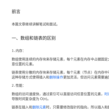
存储
天池大赛
Qwen3.7-Plus
云解析DNS
解决方案免费试用 新老
电子合同
最高领取价值200元试用
能看、能想、能动手的多模
安全
网络与CDN
前言
AI 算法大赛
畅捷通
大数据开发治理平台 Data
AI 产品 免费试用
网络
安全
云开发大赛
Qwen3-VL-Plus
Tableau 订阅
本篇文章继续讲解笔试和面试。
1亿+ 大模型 tokens 和 
可观测
入门学习赛
中间件
AI空中课堂在线直播课
云防火墙
140+云产品 免费试用
一、数组和链表的区别
上云与迁云
云原生的云上边界网络安全
产品新客免费试用，最长1
数据库
生态解决方案
大模型服务
企业出海
大模型ACA认证体验
大数据计算
1.内存：
助力企业全员 AI 认知与能
行业生态解决方案
千问AI平台-Token Plan
政企业务
数组使用连续的内存块来存储元素，每个元素在内存中占据固定
媒体服务
意位置的元素。
开发者生态解决方案
企业服务与云通信
链表使用分散的内存块来存储元素，每个元素（节点）在内存中
千问AI平台-模型体验
AI 开发和 AI 应用解决
这种存储方式使得插入和
删除操作
更加灵活，但访问元素需要遍
在线体验全尺寸、多种模态
域名与网站
2.性能：
Happy 系列大模型
终端用户计算
数组的访问速度快，通过索引可以直接访问任意位置的元素，
时
导致时间复杂度为 O(n)。
Serverless
链表在插入和
删除元素
时，只需要修改指针的指向，所以插入和删
开发工具