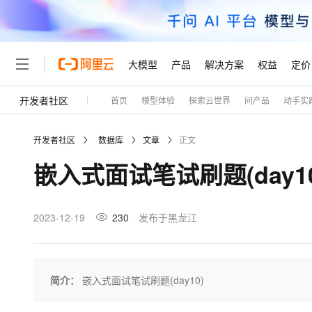
大模型
产品
解决方案
权益
定价
开发者社区
首页
模型体验
探索云世界
问产品
动手实
大模型
产品
解决方案
权益
定价
云市场
伙伴
服务
了解阿里云
精选产品
精选解决方案
普惠上云
产品定价
精选商城
成为销售伙伴
售前咨询
为什么选择阿里云
千问AI平台
开发者社区
数据库
文章
正文
了解云产品的定价详情
大模型服务平台百炼
千问办公，解锁你的工作
普惠上云 官方力荐
分销伙伴
在线服务
网站建设
什么是云计算
大
嵌入式面试笔试刷题(day10
大模型服务与应用平台
企业级Agent产品，直接
云服务器38元/年起，超
咨询伙伴
多端小程序
技术领先
云上成本管理
售后服务
轻量应用服务器
Agency Agents：拥
官方推荐返现计划
大模型
精选产品
精选解决方案
Salesforce 国际版订阅
稳定可靠
管理和优化成本
推荐新用户得奖励，单订单
销售伙伴合作计划
2023-12-19
230
发布于黑龙江
自助服务
友盟天域
安全合规
人工智能与机器学习
AI
文本生成
云数据库 RDS
HappyHorse 打造一
云工开物
无影生态合作计划
在线服务
观测云
分析师报告
高校专属算力普惠，学生认
计算
互联网应用开发
Qwen3.8-Max
HOT
Salesforce On Alibaba C
工单服务
Tuya 物联网平台阿里云
研究报告与白皮书
人工智能平台 PAI
快速拥有专属 OpenClaw
简介：
嵌入式面试笔试刷题(day10)
大模
Consulting Partner 合
大数据
容器
智能体时代全能旗舰模型
免费试用
短信专区
一站式AI开发、训练和推
蓝凌 OA
AI 大模型销售与服务生
现代化应用