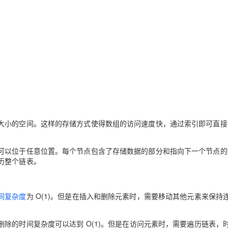
Deepseek-v4-pro
HappyHors
同享
万小智 AI 建站低至 15元/月
Qoder CN
AI 短剧/漫剧
云原生数据库 
快递物流查询
WordPress
成为服务伙
高校合作
点，立即开启云上创新
覆盖公网/内网、递归/权威、移动APP等全场景解析服务
送.CN域名，送备案服务码
基于千问大模型等，支持代码智能生成、研发智能问答
AI助力短剧
态智能体模型
旗舰 MoE 大模型，百万上下文与顶尖推理能力
图生视频，流
Ubuntu
服务生态伙伴
云工开物
企业应用
Works
Night Plan 支持 Qwen 3.8-Max
云原生大数据计算服务 MaxCompute
AI 办公
容器服务 Kub
NEW
GLM-5.2
Wan2.7-T
Red Hat
30+ 款产品免费体验
Data Agent 驱动的一站式 Data+AI 开发治理平台
夜间 5 折，Qwen/Meoo/TokenPlan 客户专享
面向分析的企业级SaaS模式云数据仓库
AI智能应用
提供一站式管
科研合作
视觉 Coding、空间感知、多模态思考等全面升级
1M上下文，专为长程任务能力而生
ERP
堂（旗舰版）
SUSE
智能客服
CRM
防护产品
2个月
自动承接线索
建站小程序
OA 办公系统
AI 应用构建
大模型原生
力提升
财税管理
模板建站
Qoder
大模型服务平台百炼-应用模版
HOT
NEW
大小的空间。这样的存储方式使得数组的访问速度快，通过索引即可直接
面向真实软件
个人版上线、团队版降价；千问3.8-Max首发发尝鲜
丰富多元化的应用模版和解决方案
400电话
定制建站
可以位于任意位置。每个节点包含了存储数据的部分和指向下一个节点的
万有无界
大模型服务平台百炼-智能体
方案
广告营销
模板小程序
历整个链表。
的模型效果
灵活可视化地构建企业级 Agent
定制小程序
秒悟
人工智能平台 PAI
APP 开发
云端极速 AI 
新一代 AI 视频生成模型，深度适配广告营销等场景
AI Native 的算法工程平台，一站式完成建模、训练、推理服务部署
间复杂度
为 O(1)。但是在插入和删除元素时，需要移动其他元素来保持
建站系统
除的时间复杂度可以达到 O(1)。但是在访问元素时，需要遍历链表，