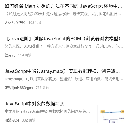
如何确保 Math 对象的方法在不同的 JavaScript 环境中具有一致的精度？
【10月更文挑战第29天】通过遵循标准和最佳实践、采用固定精度计算、进行全面的测试与验证、避免隐式类型转换以及持续关注和更新等方法，可以在很大程度上确保Math对象的方法在不同的JavaScript环境中具有一致的精度，从而提高代码的可靠性和可移植性。
大树营养快线
403
【Java进阶】详解JavaScript的BOM（浏览器对象模型）
总的来说，BOM提供了一种方式来与浏览器进行交互。通过BOM，你可以操作窗口、获取URL、操作历史、访问HTML文档、获取浏览器信息和屏幕信息等。虽然BOM并没有正式的标准，但大多数现代浏览器都实现了相似的功能，因此，你可以放心地在你的JavaScript代码中使用BOM。
蓝易云
419
JavaScript中通过array.map(）实现数据转换、创建派生数组、异步数据流处理、复杂API请求、DOM操作、搜索和过滤等，array.map(）的使用详解（附实际应用代码）
array.map(）可以用来数据转换、创建派生数组、应用函数、链式调用、异步数据流处理、复杂API请求梳理、提供DOM操作、用来搜索和过滤等，比for好用太多了，主要是写法简单，并且非常直观，并且能提升代码的可读性，也就提升了Long Term代码的可维护性。 只有锻炼思维才能可持续地解决问题，只有思维才是真正值得学习和分享的核心要素。如果这篇博客能给您带来一点帮助，麻烦您点个赞支持一下，还可以收藏起来以备不时之需，有疑问和错误欢迎在评论区指出~
游客lijmi4663rgsa
788
JavaScript中对象的数据拷贝
本文介绍了JavaScript中对象数据拷贝的问题及解决方案。作者首先解释了对象赋值时地址共享导致的值同步变化现象，随后提供了五种解决方法：手动复制、`Object.assign`、扩展运算符、`JSON.stringify`与`JSON.parse`组合以及自定义深拷贝函数。每种方法都有其适用场景和局限性，文章最后鼓励读者关注作者以获取更多前端知识分享。
雨溪-yuxi
332