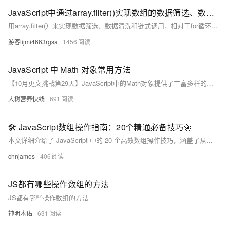
JavaScript中通过array.filter()实现数组的数据筛选、数据清洗和链式调用，JS中数组过滤器的使用详解（附实际应用代码）
用array.filter(）来实现数据筛选、数据清洗和链式调用，相对于for循环更加清晰，语义化强，能显著提升代码的可读性和可维护性。博客不应该只有代码和解决方案，重点应该在于给出解决方案的同时分享思维模式，只有思维才能可持续地解决问题，只有思维才是真正值得学习和分享的核心要素。如果这篇博客能给您带来一点帮助，麻烦您点个赞支持一下，还可以收藏起来以备不时之需，有疑问和错误欢迎在评论区指出~
游客lijmi4663rgsa
1456
JavaScript 中 Math 对象常用方法
【10月更文挑战第29天】JavaScript中的Math对象提供了丰富多样的数学方法，涵盖了基本数学运算、幂运算、开方、随机数生成、极值获取以及三角函数等多个方面，为各种数学相关的计算和处理提供了强大的支持，是JavaScript编程中不可或缺的一部分。
大树营养快线
691
🛠️ JavaScript数组操作指南：20个精通必备技巧🚀
本文详细介绍了 JavaScript 中的 20 个高效数组操作技巧，涵盖了从基本的添加、移除元素，到数组转换和去重等高级操作。强调了不可变性的重要性，提供了清晰的代码示例，帮助开发者编写更整洁和高效的代码。无论是新手还是经验丰富的开发者，这些技巧都将显著提升您的编码能力，使您在项目中更具竞争力。
chnjames
406
JS都有哪些操作数组的方法
JS都有哪些操作数组的方法
神明木佑
631