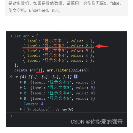
是对象数组，如果是数值数组，请慎用！会伤及无辜0、false、
英文空格、undefined、null。