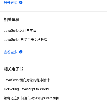
该怎么办
Linux环境下gcc编译过程中找不到名为pthread_create的
4
6
函数的定义:undefined reference to `pthread_create‘
Q_OBJECT 导致 error: undefined reference to `vtable 
3
7
相关课程
for XXXX' 错误
JavaScript入门与实战
this.$refs 为undefined如何解决？
4
8
JavaScript 自学手册文档教程
gcc编译出现 undefined reference to ‘pthread_create‘ 的
6
9
解决方法
查看更多
JavaScript如何判断变量undefined
8
10
相关电子书
JavaScript面向对象的程序设计
Delivering Javascript to World
编程语言如何演化-以JS的private为例