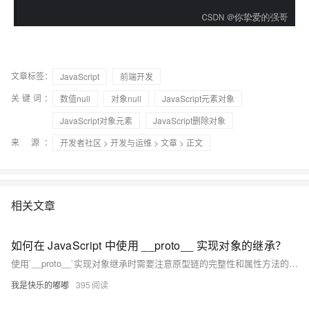
文章标签：
JavaScript
前端开发
关键词：
数值null
对象null
JavaScript元素对象
JavaScript对象元素
JavaScript删除对象
来 源：
开发者社区
>
开发与运维
>
文章
> 正文
相关文章
如何在 JavaScript 中使用 __proto__ 实现对象的继承？
使用`__proto__`实现对象继承时需要注意原型链的完整性和属性方法的正确继承，避免出现意外的行为和错误。同时，在现代JavaScript中，也可以使用`class`和`extends`关键字来实现更简洁和直观的继承语法，但理解基于`__proto__`的继承方式对于深入理解JavaScript的面向对象编程和原型链机制仍然具有重要意义。
我是快乐的嘟嘟
395