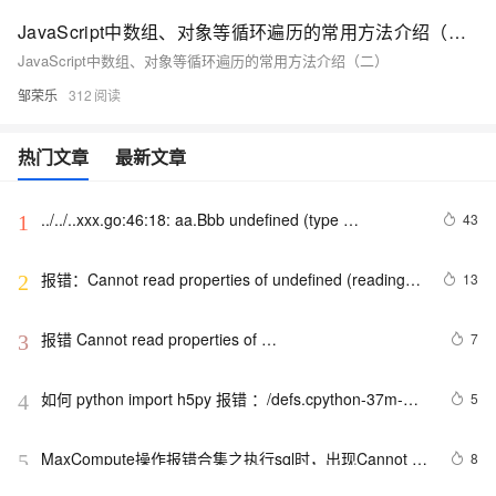
JavaScript中数组、对象等循环遍历的常用方法介绍（二）
JavaScript中数组、对象等循环遍历的常用方法介绍（二）
邹荣乐
312
热门文章
最新文章
../../..xxx.go:46:18: aa.Bbb undefined (type 
43
1
*"xx/xxx/xx".Ccc has no field or method Bbb)
报错：Cannot read properties of undefined (reading 
13
2
‘$message‘)解决方法
报错 Cannot read properties of 
7
3
undefined（reading‘addEventListener‘）如何解决
如何 python import h5py 报错 ：/defs.cpython-37m-
5
4
x86_64-linux-gnu.so: undefined symbol: 
H5Pset_fapl_ros3
MaxCompute操作报错合集之执行sql时，出现Cannot 
8
5
read properties of undefined (reading 'start')错误提示，