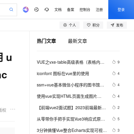
文档
备案
控制台
注册
登录
个人
积分
发布
验
作计划
器
AI 活动
专业服务
服务伙伴合作计划
开发者社区
加入我们
产品动态
服务平台百炼
阿里云 OPC 创新助力计划
热门文章
最新文章
一站式生成采购清单，支持单品或批量购买
可编辑精美 PPT 文稿
S产品伙伴计划（繁花）
峰会
CS
造的大模型服务与应用开发平台
Agency Agents：拥有专属领域专家
AI 生产力先锋
Al MaaS 服务伙伴赋能合作
域名
博文
Careers
至高可申请百万元
Qwen3.8-Max 模型上线
 u
 轻松生成专业的 PPT
开启高性价比 AI 编程新体验
弹性可伸缩的云计算服务
先锋实践拓展 AI 生产力的边界
多领域专家智能体,一键组建 AI 虚拟交付团队
Token 补贴，五大权
计划
海大会
伙伴信用分合作计划
商标
问答
社会招聘
VUE之vxe-table高级表格（表格内增
9
益加速 OPC 成功
帕鲁游戏服务器
SS
HappyHorse 打造一站式影视创作平台
飞天发布时刻
HOT
Open Search 向量检索版支
划
备案
电子书
校园招聘
删改、导入、导出、自定义打印、列
c
联机服务器，轻松开启游戏
视频创作，一键激活电商全链路生产力
稳定、安全、高性价比、高性能的云存储服务
所见，即是所愿
持视频检索 Pipeline 功能
可视化编排打通从文字构思到成片全链路闭环
更多支持
iconfont 图标在vue里的使用
4
设置隐藏显示等）用法
划
公司注册
镜像站
视频生成
语音识别与合成
 智能体与工作流应用
漫剧工坊：一站式动画创作平台
AI 实训营
应用身份服务 (IDaaS)
ssm+vue基本微信小程序的图书馆座
4
合作伙伴培训与认证
划
上云迁移
站生成，高效打造优质广告素材
全接入的云上超级电脑
通过阿里云百炼高效搭建AI应用,助力高效开发
快速生产连贯的高质量长漫剧
从基础到进阶，Agent 创客手把手教你
OpenClaw 管理能力上线
位管理系统
lScope
我要反馈
e-1.1-T2V
Qwen3-TTS-Flash
使用vue实现HTML页面生成图片
4
查询合作伙伴
n Alibaba Cloud ISV 合作
代维服务
建企业门户网站
10 分钟搭建微信、支付宝小程序
MaxCompute MaxFrame 提
（上）
畅细腻的高质量视频
离线语音合成大模型，多语言方言自适应，低延迟高稳定
创新加速
【前端vue2面试题】2023前端最新版
ope
登录合作伙伴管理后台
2
我要建议
站，无忧落地极速上线
以可视化方式快速构建移动和 PC 门户网站
国内短信简单易用，安全可靠，秒级触达，全球覆盖200+国家和地区。
高效部署网站，快速应用到小程序
供自动弹性内存功能
版权
vue模块，高频17问(上)
安全
从零带你手把手实现Vue3响应式原理-
我要投诉
e-1.1-I2V
Cosyvoice-V3-Flash
5
PolarDB
上云场景组合购
Milvus 弹性伸缩功能新增节
伴
下（Map和Set的处理）
漫剧创作，剧本、分镜、视频高效生成
100%兼容MySQL、PostgreSQL，兼容Oracle，支持集中和分布式
覆盖90%+业务场景，专享组合折扣价
点支持范围
畅自然，细节丰富
高表现力语音合成大模型，语音克隆听感自然
VPN
3分钟搞懂Vue整合Echarts实现可视化
3