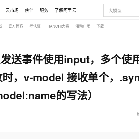
云市场
伙伴
服务
了解阿里云
践
官方博客
考认证
TIANCHI大赛
活动广场
下载
AI 特惠
数据与 API
成为产品伙伴
企业增值服务
最佳实践
价格计算器
AI 场景体
基础软件
产品伙伴合
阿里云认证
市场活动
配置报价
大模型
自助选配和估算价格
步到位
智启 AI 普惠权益
产品生态集成认证中心
企业支持计划
云上春晚
域名与网站
Qwen Audio：打造专属 AI 语音助手
千问官方 MaaS 平台，为开发者和 Agent 而生，新用户赠送 1 亿 + tokens 额度
一句话生成原生
AI Coding
阿里云Maa
2026 阿里云
云服务器 E
为企业打
数据集
Windows
大模型认证
模型
NEW
NEW
发送事件使用input，多个使用
格式还原
值低价云产品抢先购
至高享 1亿+免费 tokens，加速 Al 应用落地
提供智能易用的域名与建站服务
Qwen-Audio-3.0-Realtime 端到端实时语音角色扮演
输入一句话想法,
智能编程，一键
安全可靠、
产品生态伙伴
专家技术服务
云上奥运之旅
弹性计算合作
阿里云中企出
手机三要素
宝塔 Linux
全部认证
价格优势
开源旗舰模型
即刻拥有 DeepSeek-V4-Pro
阿里云 OPC 创新助力计划
千问大模型
一键部署幻兽
AI 电商营销
对象存储 O
大模型
产品生态伙伴工作台
企业增值服务台
云栖战略参考
云存储合作计
云栖大会
身份实名认证
CentOS
训练营
，v-model 接收单个，.syn
推动算力普惠，释放技术红利
最高返9万
真正可用的 1M 上下文,一次完成代码全链路开发
快速构建应用程序和网站，即刻迈出上云第一步
轻松解锁专属 DeepSeek-V4-Pro
至高百万元 Token 补贴，加速一人公司成长
多元化、高性能、安全可靠的大模型服务
一键购买专属
从图文生成到
云上的中国
数据库合作计
活动全景
短信
Docker
图片和
自进化智能体
5 分钟轻松部署专属 QwenPaw
Token Plan 模型订阅计划
数字证书管理服务（原SSL证书）
高效搭建 AI
AI 广告创作
无影云电脑
企业成长
NEW
HOT
信息公告
odel:name的写法）
看见新力量
云网络合作计
OCR 文字识别
JAVA
越聪明
证享300元代金券
全托管，含MySQL、PostgreSQL、SQL Server、MariaDB多引擎
Qwen3.8-Max 首发尝鲜，限时加量 10 倍，夜间低至2折
实现全站HTTPS，呈现可信的WEB访问
从聊天伙伴进化为能主动干活的本地数字员工
图文、视频一
随时随地安
魔搭 Mode
Kimi-K3
HappyHors
NEW
loud
服务实践
官网公告
金融模力时刻
Salesforce O
版
发票查验
全能环境
Claude Code + GStack 打造工程团队
千问办公，限时限量积分加倍
Qoder
低代码高效构
AI 建站
短信服务
型
NEW
作计划
Kimi 最新旗舰模型，长程编程与推理利器
让文字生成流
计划
创新中心
魔搭 ModelSc
健康状态
理服务
让AI从“聊天伙伴”进化为能干活的“数字员工”
安装技能 GStack，拥有专属 AI 工程团队
你的AI工作搭子，覆盖日常办公高频场景
面向真实软件的智能体编程平台
0 代码专业建
客户案例
天气预报查询
操作系统
态合作计划
Deepseek-v4-pro
HappyHors
同享
万小智 AI 建站低至 15元/月
Qoder CN
AI 短剧/漫剧
云原生数据库 
快递物流查询
WordPress
成为服务伙
高校合作
点，立即开启云上创新
覆盖公网/内网、递归/权威、移动APP等全场景解析服务
送.CN域名，送备案服务码
基于千问大模型等，支持代码智能生成、研发智能问答
AI助力短剧
态智能体模型
旗舰 MoE 大模型，百万上下文与顶尖推理能力
图生视频，流
Ubuntu