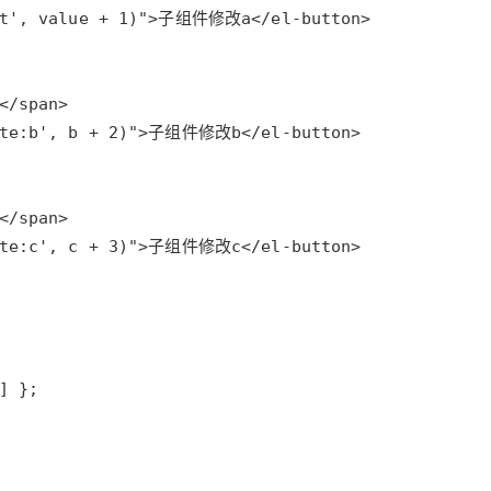
型
依托云原生高可用架构,实现Dify私有化部署
用1%尺寸在特定领域达到大模型90%以上效果
一个 AI 助手
超强辅助，Bol
即刻拥有 DeepSeek-R1 满血版
在企业官网、通讯软件中为客户提供 AI 客服
多种方案随心选，轻松解锁专属 DeepSeek