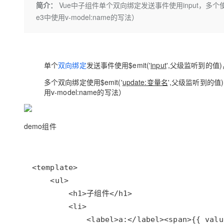
简介：
Vue中子组件单个双向绑定发送事件使用input，多个使用 
大数据开发治理平台 Data
AI 产品 免费试用
网络
安全
云开发大赛
Qwen3-VL-Plus
Tableau 订阅
e3中使用v-model:name的写法）
1亿+ 大模型 tokens 和 
可观测
入门学习赛
中间件
AI空中课堂在线直播课
云防火墙
140+云产品 免费试用
上云与迁云
云原生的云上边界网络安全
产品新客免费试用，最长1
数据库
生态解决方案
单个
双向绑定
发送事件使用
$emit('
input
',父级监听到的值)
大模型服务
企业出海
大模型ACA认证体验
大数据计算
助力企业全员 AI 认知与能
多个
双向绑定使用
$emit('
update:变量名
',父级监听到的值)
行业生态解决方案
千问AI平台-Token Plan
政企业务
用v-model:name的写法）
媒体服务
开发者生态解决方案
企业服务与云通信
千问AI平台-模型体验
AI 开发和 AI 应用解决
demo组件
在线体验全尺寸、多种模态
域名与网站
Happy 系列大模型
终端用户计算
Serverless
开发工具
大模型解决方案
迁移与运维管理
快速部署 Dify，高效搭建 