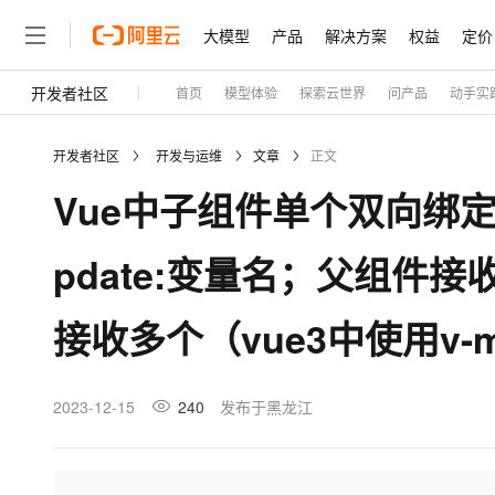
大模型
产品
解决方案
权益
定价
开发者社区
首页
模型体验
探索云世界
问产品
动手实
大模型
产品
解决方案
权益
定价
云市场
伙伴
服务
了解阿里云
精选产品
精选解决方案
普惠上云
产品定价
精选商城
成为销售伙伴
售前咨询
为什么选择阿里云
千问AI平台
开发者社区
开发与运维
文章
正文
了解云产品的定价详情
大模型服务平台百炼
睿译宝，AI翻译排版一
普惠上云 官方力荐
分销伙伴
在线服务
网站建设
什么是云计算
大
Vue中子组件单个双向绑定
大模型服务与应用平台
上传文档即自动完成翻译和
云服务器38元/年起，超
咨询伙伴
多端小程序
技术领先
云上成本管理
售后服务
轻量应用服务器
GLM-5.2：长任务时代
官方推荐返现计划
大模型
精选产品
精选解决方案
Salesforce 国际版订阅
稳定可靠
pdate:变量名；父组件接收时
管理和优化成本
推荐新用户得奖励，单订单
销售伙伴合作计划
自助服务
友盟天域
安全合规
人工智能与机器学习
AI
文本生成
云数据库 RDS
Hermes Agent，打造
云工开物
无影生态合作计划
在线服务
接收多个（vue3中使用v-m
观测云
分析师报告
自主进化，持久记忆，越用
高校专属算力普惠，学生认
计算
互联网应用开发
Qwen3.8-Max
HOT
Salesforce On Alibaba C
工单服务
Tuya 物联网平台阿里云
研究报告与白皮书
人工智能平台 PAI
快速拥有专属 OpenClaw
大模
Consulting Partner 合
大数据
容器
智能体时代全能旗舰模型
免费试用
短信专区
一站式AI开发、训练和推
2023-12-15
240
发布于黑龙江
蓝凌 OA
AI 大模型销售与服务生
现代化应用
存储
天池大赛
Qwen3.7-Plus
云解析DNS
解决方案免费试用 新老
电子合同
最高领取价值200元试用
能看、能想、能动手的多模
安全
网络与CDN
AI 算法大赛
畅捷通