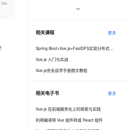
（vu
界面
ernetes 版 ACK
云聚AI 严选权益
AI 原生数据库服务发布
SSL 证书
vue3源码解析 --- 组件渲染：vnode 
1
2V
Fun-ASR
，一键激活高效办公新体验
理容器应用的 K8s 服务
精选AI产品，从模型到应用全链提效
Agent 数据网关
到真实 DOM 是如何转变的
文戏情感细腻自然，动作戏激烈拳拳到肉，实现更强表演能力
支持中英文自由切换，具备更强的噪声鲁棒性
堡垒机
手拉手带你用 Vue3 + VantUI 写一个
7
AI 用量加速计划
云原生数据库 PolarDB
移动端脚手架 系列二 （页面布局与兼
防火墙
、识别商机，让客服更高效、服务更出色。
Vue 结合html2canvas和jsPDF实现
新老同享，达量后返
Agentic Database 发布
1
相关课程
容）
更多
html页面转pdf 
主机安全
应用
使
Spring Boot+Vue.js+FastDFS实现分布式图片服务器
千问办公
NEW
AI 应用及服务市场
的智能体编程平台
一站式AI生产力平台
Vue.js 入门与实战
AI 应用
伶鹊
Vue.js完全自学手册图文教程
企业级人与Agent协作平台，接入和调度多个数字员工
智能客服平台，对话机器人、对话分析、智能外呼
大模型
大模型服务平台百炼 - 全妙
自然语言处理
相关电子书
更多
应用创作平台
多模态内容创作工具，已接入 DeepSeek
数据标注
机器学习
Vue.js 在前端服务化上的探索与实践
利用编译将 Vue 组件转成 React 组件
息提取
与 AI 智能体进行实时音视频通话