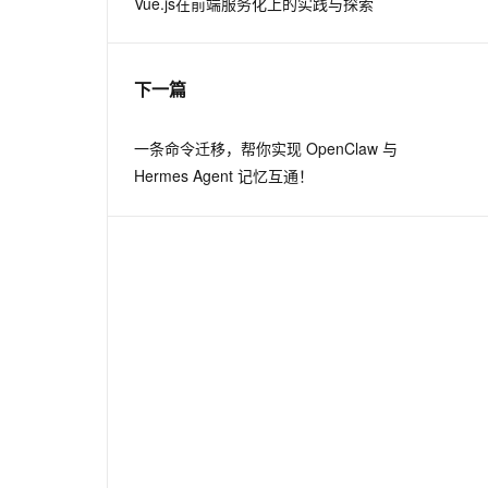
Vue.js在前端服务化上的实践与探索
从文本、图片、视频中提取结构化的属性信息
构建支持视频理解的 AI 音视频实时通话应用
t.diy 一步搞定创意建站
构建大模型应用的安全防护体系
通过自然语言交互简化开发流程,全栈开发支持
通过阿里云安全产品对 AI 应用进行安全防护
下一篇
一条命令迁移，帮你实现 OpenClaw 与
Hermes Agent 记忆互通！