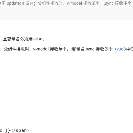
服务生态伙伴
update:变量名；父组件接收时，v-model 接收单个，.sync 接收多个
云工开物
企业应用
Works
Night Plan 支持 Qwen 3.8-Max
云原生大数据计算服务 MaxCompute
AI 办公
容器服务 Kub
NEW
GLM-5.2
Wan2.7-T
Red Hat
30+ 款产品免费体验
Data Agent 驱动的一站式 Data+AI 开发治理平台
夜间 5 折，Qwen/Meoo/TokenPlan 客户专享
面向分析的企业级SaaS模式云数据仓库
AI智能应用
提供一站式管
科研合作
视觉 Coding、空间感知、多模态思考等全面升级
1M上下文，专为长程任务能力而生
ERP
堂（旗舰版）
SUSE
智能客服
CRM
防护产品
2个月
自动承接线索
建站小程序
，且变量名必须用
value
OA 办公系统
；
AI 应用构建
大模型原生
力提升
；父组件接收时，
v-model
接收单个，
:变量名
.sync
接收多个（
vue3
中
财税管理
模板建站
Qoder
大模型服务平台百炼-应用模版
HOT
NEW
面向真实软件
个人版上线、团队版降价；千问3.8-Max首发发尝鲜
丰富多元化的应用模版和解决方案
400电话
定制建站
万有无界
大模型服务平台百炼-智能体
方案
广告营销
模板小程序
的模型效果
灵活可视化地构建企业级 Agent
定制小程序
秒悟
人工智能平台 PAI
APP 开发
云端极速 AI 
新一代 AI 视频生成模型，深度适配广告营销等场景
AI Native 的算法工程平台，一站式完成建模、训练、推理服务部署
建站系统
AI 应用
10分钟微调：让0.6B模型媲美235B模
多模态数据信