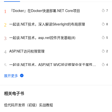
『Docker』在Docker快速部署.NET Core项目
7
1
一起谈.NET技术，深入解读Silverlight的布局原理
8
2
一起谈.NET技术，asp.net控件开发基础(8)
5
3
ASP.NET访问权限管理
2
4
一起谈.NET技术，ASP.NET MVC验证框架中关于属性标
4
5
记的通用扩展方法
.NET设计模式（12）：外观模式（Façade Pattern）
8
6
Net设计模式实例之解释器模式（Interpreter Pattern）
517
7
相关电子书
(1)
低代码开发师（初级）实战教程
Asp.Net MVC5入门学习系列④
735
8