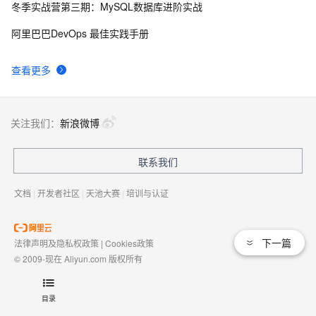
冬季实战营第三期：MySQL数据库进阶实战
将 DataTable 或 String 数据转化为json(.NET)
4
9
阿里巴巴DevOps 最佳实践手册
.NET数据库编程求索之路--11.一些思考
751
10
查看更多
关注我们：
新浪微博
联系我们
文档
|
开发者社区
|
天池大赛
|
培训与认证
下一篇
法律声明及隐私权政策
|
Cookies政策
© 2009-现在 Aliyun.com 版权所有
增值电信业务经营许可证：
浙B2-20080101
域名注册服务机构许可：
浙D3-20210002
目录
浙公网安备 33010602009975号
浙B2-20080101-4