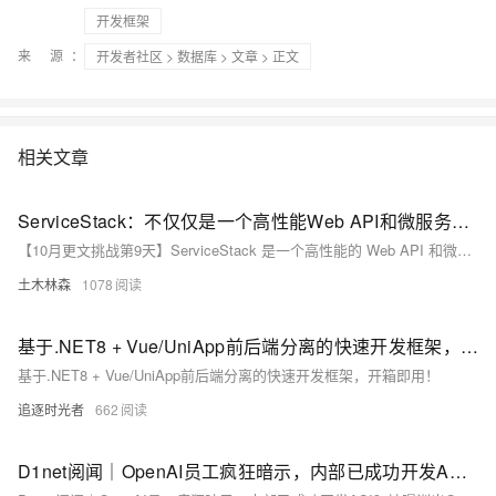
开发框架
来 源：
开发者社区
>
数据库
>
文章
> 正文
相关文章
ServiceStack：不仅仅是一个高性能Web API和微服务框架，更是一站式解决方案——深入解析其多协议支持及简便开发流程，带您体验前所未有的.NET开发效率革命
【10月更文挑战第9天】ServiceStack 是一个高性能的 Web API 和微服务框架，支持 JSON、XML、CSV 等多种数据格式。它简化了 .NET 应用的开发流程，提供了直观的 RESTful 服务构建方式。ServiceStack 支持高并发请求和复杂业务逻辑，安装简单，通过 NuGet 包管理器即可快速集成。示例代码展示了如何创建一个返回当前日期的简单服务，包括定义请求和响应 DTO、实现服务逻辑、配置路由和宿主。ServiceStack 还支持 WebSocket、SignalR 等实时通信协议，具备自动验证、自动过滤器等丰富功能，适合快速搭建高性能、可扩展的服务端应用。
土木林森
1078
基于.NET8 + Vue/UniApp前后端分离的快速开发框架，开箱即用！
基于.NET8 + Vue/UniApp前后端分离的快速开发框架，开箱即用！
追逐时光者
662
D1net阅闻｜OpenAI员工疯狂暗示，内部已成功开发ASI？被曝训出GPT-5但雪藏