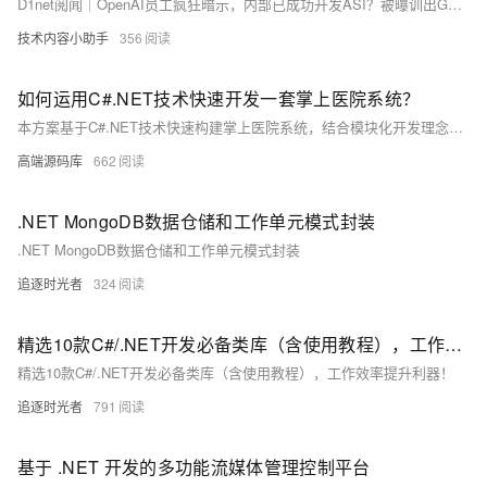
D1net阅闻｜OpenAI员工疯狂暗示，内部已成功开发ASI？被曝训出GPT-5但雪藏
技术内容小助手
356
如何运用C#.NET技术快速开发一套掌上医院系统？
本方案基于C#.NET技术快速构建掌上医院系统，结合模块化开发理念与医院信息化需求。核心功能涵盖用户端的预约挂号、在线问诊、报告查询等，以及管理端的排班管理和数据统计。采用.NET Core Web API与uni-app实现前后端分离，支持跨平台小程序开发。数据库选用SQL Server 2012，并通过读写分离与索引优化提升性能。部署方案包括Windows Server与负载均衡设计，确保高可用性。同时针对API差异、数据库老化及高并发等问题制定应对措施，保障系统稳定运行。推荐使用Postman、Redgate等工具辅助开发，提升效率与质量。
高端源码库
662
.NET MongoDB数据仓储和工作单元模式封装
.NET MongoDB数据仓储和工作单元模式封装
追逐时光者
324
精选10款C#/.NET开发必备类库（含使用教程），工作效率提升利器！
精选10款C#/.NET开发必备类库（含使用教程），工作效率提升利器！
追逐时光者
791
基于 .NET 开发的多功能流媒体管理控制平台