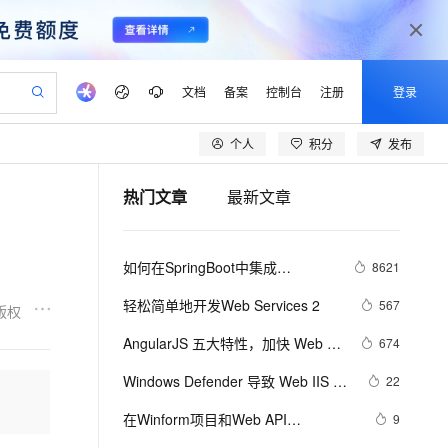
文档
备案
控制台
注册
登录
个人
积分
发布
验
作计划
器
AI 活动
专业服务
服务伙伴合作计划
开发者社区
加入我们
产品动态
服务平台百炼
阿里云 OPC 创新助力计划
热门文章
最新文章
一站式生成采购清单，支持单品或批量购买
可编辑精美 PPT 文稿
S产品伙伴计划（繁花）
峰会
CS
造的大模型服务与应用开发平台
Agency Agents：拥有专属领域专家
AI 生产力先锋
Al MaaS 服务伙伴赋能合作
域名
博文
Careers
至高可申请百万元
Qwen3.8-Max 模型上线
 轻松生成专业的 PPT
开启高性价比 AI 编程新体验
弹性可伸缩的云计算服务
先锋实践拓展 AI 生产力的边界
多领域专家智能体,一键组建 AI 虚拟交付团队
Token 补贴，五大权
计划
海大会
伙伴信用分合作计划
商标
问答
社会招聘
如何在SpringBoot中集成
8621
益加速 OPC 成功
帕鲁游戏服务器
SS
HappyHorse 打造一站式影视创作平台
飞天发布时刻
HOT
Open Search 向量检索版支
划
备案
电子书
校园招聘
JWT(JSON Web Token)鉴权
联机服务器，轻松开启游戏
视频创作，一键激活电商全链路生产力
稳定、安全、高性价比、高性能的云存储服务
所见，即是所愿
持视频检索 Pipeline 功能
可视化编排打通从文字构思到成片全链路闭环
更多支持
轻松简单地开发Web Services 2
567
版权
划
公司注册
镜像站
视频生成
语音识别与合成
 智能体与工作流应用
漫剧工坊：一站式动画创作平台
AI 实训营
应用身份服务 (IDaaS)
AngularJS 五大特性，加快 Web 应
674
合作伙伴培训与认证
划
上云迁移
站生成，高效打造优质广告素材
全接入的云上超级电脑
通过阿里云百炼高效搭建AI应用,助力高效开发
快速生产连贯的高质量长漫剧
从基础到进阶，Agent 创客手把手教你
OpenClaw 管理能力上线
用开发
lScope
我要反馈
e-1.1-T2V
Qwen3-TTS-Flash
Windows Defender 导致 Web IIS 服
22
查询合作伙伴
n Alibaba Cloud ISV 合作
代维服务
建企业门户网站
10 分钟搭建微信、支付宝小程序
MaxCompute MaxFrame 提
务异常停止排查
畅细腻的高质量视频
离线语音合成大模型，多语言方言自适应，低延迟高稳定
创新加速
在Winform项目和Web API
ope
登录合作伙伴管理后台
9
我要建议
站，无忧落地极速上线
以可视化方式快速构建移动和 PC 门户网站
国内短信简单易用，安全可靠，秒级触达，全球覆盖200+国家和地区。
高效部署网站，快速应用到小程序
供自动弹性内存功能
的.NetCore项目中使用Serilog 来记录