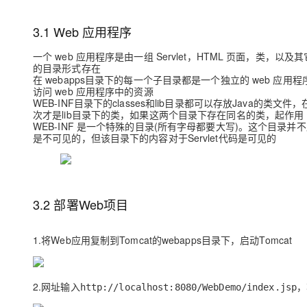
存储
天池大赛
Qwen3.7-Plus
云解析DNS
解决方案免费试用 新老
电子合同
最高领取价值200元试用
能看、能想、能动手的多模
安全
网络与CDN
3.1 Web 应用程序
AI 算法大赛
畅捷通
大数据开发治理平台 Data
AI 产品 免费试用
网络
一个 web 应用程序是由一组 Servlet，HTML 页面，类
安全
云开发大赛
Qwen3-VL-Plus
Tableau 订阅
的目录形式存在
1亿+ 大模型 tokens 和 
在 webapps目录下的每一个子目录都是一个独立的 web 应用
可观测
入门学习赛
中间件
AI空中课堂在线直播课
访问 web 应用程序中的资源
云防火墙
140+云产品 免费试用
WEB-INF目录下的classes和lib目录都可以存放Java的类文
上云与迁云
云原生的云上边界网络安全
产品新客免费试用，最长1
数据库
次才是lib目录下的类，如果这两个目录下存在同名的类，起作用 的
生态解决方案
WEB-INF 是一个特殊的目录(所有字母都要大写)。这个目录
大模型服务
企业出海
大模型ACA认证体验
是不可见的，但该目录下的内容对于Servlet代码是可见的
大数据计算
助力企业全员 AI 认知与能
行业生态解决方案
千问AI平台-Token Plan
政企业务
媒体服务
开发者生态解决方案
企业服务与云通信
3.2 部署Web项目
千问AI平台-模型体验
AI 开发和 AI 应用解决
在线体验全尺寸、多种模态
域名与网站
1.将Web应用复制到Tomcat的webapps目录下，启动Tomcat
Happy 系列大模型
终端用户计算
Serverless
2.网址输入
，
http://localhost:8080/WebDemo/index.jsp
开发工具