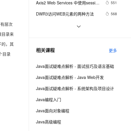
安全
Axis2 Web Services 中使用session
我要投诉
e-1.1-I2V
Cosyvoice-V3-Flash
551
PolarDB
上云场景组合购
Milvus 弹性伸缩功能新增节
日志信息
伴
的配置及使用方法
漫剧创作，剧本、分镜、视频高效生成
100%兼容MySQL、PostgreSQL，兼容Oracle，支持集中和分布式
覆盖90%+业务场景，专享组合折扣价
点支持范围
畅自然，细节丰富
高表现力语音合成大模型，语音克隆听感自然
VPN
DWR3访问WEB元素的两种方法
568
ernetes 版 ACK
云聚AI 严选权益
AI 原生数据库服务发布
的有层次
SSL 证书
【WEB安全】详解信息泄漏漏洞
9
2V
Fun-ASR
，一键激活高效办公新体验
理容器应用的 K8s 服务
精选AI产品，从模型到应用全链提效
Agent 数据网关
文戏情感细腻自然，动作戏激烈拳拳到肉，实现更强表演能力
支持中英文自由切换，具备更强的噪声鲁棒性
根目录来
堡垒机
Python：使用PyJWT实现JSON Web 
3
AI 用量加速计划
云原生数据库 PolarDB
Tokens加密解密
录下的，其
防火墙
、识别商机，让客服更高效、服务更出色。
Web乱码解决方法
新老同享，达量后返
Agentic Database 发布
661
相关课程
更多
个目录
主机安全
应用
Java面试疑难点解析 - 面试技巧及语言基础
千问办公
NEW
AI 应用及服务市场
的智能体编程平台
一站式AI生产力平台
Java面试疑难点解析 - Java Web开发
AI 应用
伶鹊
Java面试疑难点解析 - 系统架构及项目设计
企业级人与Agent协作平台，接入和调度多个数字员工
智能客服平台，对话机器人、对话分析、智能外呼
大模型
Java编程入门
大模型服务平台百炼 - 全妙
自然语言处理
Java面向对象编程
应用创作平台
多模态内容创作工具，已接入 DeepSeek
数据标注
Java高级编程
机器学习