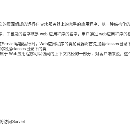
Deepseek-v4-pro
HappyHors
同享
万小智 AI 建站低至 15元/月
Qoder CN
AI 短剧/漫剧
云原生数据库 
快递物流查询
WordPress
成为服务伙
高校合作
点，立即开启云上创新
覆盖公网/内网、递归/权威、移动APP等全场景解析服务
送.CN域名，送备案服务码
基于千问大模型等，支持代码智能生成、研发智能问答
AI助力短剧
态智能体模型
旗舰 MoE 大模型，百万上下文与顶尖推理能力
图生视频，流
Ubuntu
服务生态伙伴
云工开物
企业应用
Works
Night Plan 支持 Qwen 3.8-Max
云原生大数据计算服务 MaxCompute
AI 办公
容器服务 Kub
NEW
，以及其它的资源组成的运行在 web服务器上的完整的应用程序，以一种结构化
GLM-5.2
Wan2.7-T
Red Hat
30+ 款产品免费体验
Data Agent 驱动的一站式 Data+AI 开发治理平台
夜间 5 折，Qwen/Meoo/TokenPlan 客户专享
面向分析的企业级SaaS模式云数据仓库
AI智能应用
提供一站式管
科研合作
视觉 Coding、空间感知、多模态思考等全面升级
1M上下文，专为长程任务能力而生
程序，子目录的名字就是 web 应用程序的名字，用户通过 web应用程序的
ERP
堂（旗舰版）
SUSE
智能客服
件，在Servlet容器运行时，Web应用程序的类加载器将首先加载classes目
CRM
防护产品
2个月
自动承接线索
将是classes目录下的类
建站小程序
并不属于 Web应用程序可以访问的上下文路径的一部分，对客户端来说，这
OA 办公系统
AI 应用构建
大模型原生
力提升
财税管理
模板建站
Qoder
大模型服务平台百炼-应用模版
HOT
NEW
面向真实软件
个人版上线、团队版降价；千问3.8-Max首发发尝鲜
丰富多元化的应用模版和解决方案
400电话
定制建站
万有无界
大模型服务平台百炼-智能体
方案
广告营销
模板小程序
的模型效果
灵活可视化地构建企业级 Agent
定制小程序
秒悟
人工智能平台 PAI
APP 开发
云端极速 AI 
新一代 AI 视频生成模型，深度适配广告营销等场景
AI Native 的算法工程平台，一站式完成建模、训练、推理服务部署
建站系统
将访问Servlet