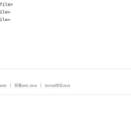
 web
部署web Java
tomcat项目Java