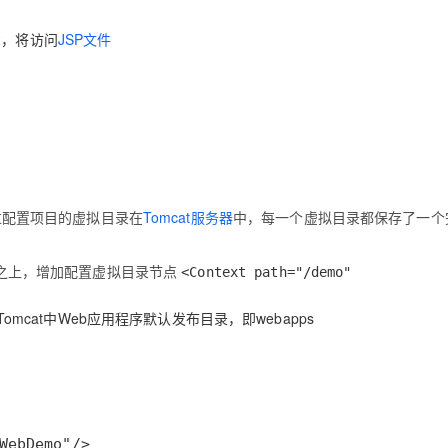
，将访问
JSP文件
t
AI 应用
10分钟微调：让0.6B模型媲美235B模
多模态数据信
型
依托云原生高可用架构,实现Dify私有化部署
用1%尺寸在特定领域达到大模型90%以上效果
一个 AI 助手
超强辅助，Bol
即刻拥有 DeepSeek-R1 满血版
在企业官网、通讯软件中为客户提供 AI 客服
多种方案随心选，轻松解锁专属 DeepSeek
通过配置项目的虚拟目录在
Tomcat服务器
中，每一个虚拟目录都保存了一个
之上，增加配置虚拟目录节点
<Context path="/demo"
omcat中Web应用程序默认发布目录，即webapps
WebDemo"/>