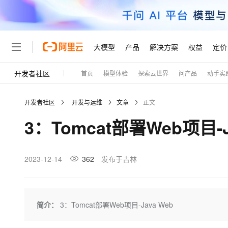
大模型
产品
解决方案
权益
定价
开发者社区
首页
模型体验
探索云世界
问产品
动手实
大模型
产品
解决方案
权益
定价
云市场
伙伴
服务
了解阿里云
精选产品
精选解决方案
普惠上云
产品定价
精选商城
成为销售伙伴
售前咨询
为什么选择阿里云
千问AI平台
开发者社区
开发与运维
文章
正文
了解云产品的定价详情
大模型服务平台百炼
睿译宝，AI翻译排版一
普惠上云 官方力荐
分销伙伴
在线服务
网站建设
什么是云计算
大
3：Tomcat部署Web项目-J
大模型服务与应用平台
上传文档即自动完成翻译和
云服务器38元/年起，超
咨询伙伴
多端小程序
技术领先
云上成本管理
售后服务
轻量应用服务器
GLM-5.2：长任务时代
官方推荐返现计划
大模型
精选产品
精选解决方案
Salesforce 国际版订阅
稳定可靠
管理和优化成本
推荐新用户得奖励，单订单
销售伙伴合作计划
2023-12-14
362
发布于吉林
自助服务
友盟天域
安全合规
人工智能与机器学习
AI
文本生成
云数据库 RDS
Hermes Agent，打造
云工开物
无影生态合作计划
在线服务
观测云
分析师报告
自主进化，持久记忆，越用
高校专属算力普惠，学生认
计算
互联网应用开发
Qwen3.8-Max
HOT
Salesforce On Alibaba C
工单服务
Tuya 物联网平台阿里云
研究报告与白皮书
人工智能平台 PAI
快速拥有专属 OpenClaw
简介：
3：Tomcat部署Web项目-Java Web
大模
Consulting Partner 合
大数据
容器
智能体时代全能旗舰模型
免费试用
短信专区
一站式AI开发、训练和推
蓝凌 OA
AI 大模型销售与服务生
现代化应用