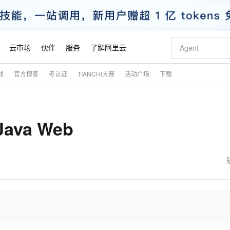
云市场
伙伴
服务
了解阿里云
践
官方博客
考认证
TIANCHI大赛
活动广场
下载
AI 特惠
数据与 API
成为产品伙伴
企业增值服务
最佳实践
价格计算器
AI 场景体
基础软件
产品伙伴合
阿里云认证
市场活动
配置报价
大模型
自助选配和估算价格
步到位
智启 AI 普惠权益
产品生态集成认证中心
企业支持计划
云上春晚
域名与网站
Qwen Audio：打造专属 AI 语音助手
千问官方 MaaS 平台，为开发者和 Agent 而生，新用户赠送 1 亿 + tokens 额度
一句话生成原生
AI Coding
阿里云Maa
2026 阿里云
云服务器 E
为企业打
数据集
Windows
大模型认证
模型
NEW
NEW
ava Web
格式还原
值低价云产品抢先购
至高享 1亿+免费 tokens，加速 Al 应用落地
提供智能易用的域名与建站服务
Qwen-Audio-3.0-Realtime 端到端实时语音角色扮演
输入一句话想法,
智能编程，一键
安全可靠、
产品生态伙伴
专家技术服务
云上奥运之旅
弹性计算合作
阿里云中企出
手机三要素
宝塔 Linux
全部认证
价格优势
开源旗舰模型
即刻拥有 DeepSeek-V4-Pro
阿里云 OPC 创新助力计划
千问大模型
一键部署幻兽
AI 电商营销
对象存储 O
大模型
产品生态伙伴工作台
企业增值服务台
云栖战略参考
云存储合作计
云栖大会
身份实名认证
CentOS
训练营
推动算力普惠，释放技术红利
最高返9万
真正可用的 1M 上下文,一次完成代码全链路开发
快速构建应用程序和网站，即刻迈出上云第一步
轻松解锁专属 DeepSeek-V4-Pro
至高百万元 Token 补贴，加速一人公司成长
多元化、高性能、安全可靠的大模型服务
一键购买专属
从图文生成到
云上的中国
数据库合作计
活动全景
短信
Docker
图片和
自进化智能体
5 分钟轻松部署专属 QwenPaw
Token Plan 模型订阅计划
数字证书管理服务（原SSL证书）
高效搭建 AI
AI 广告创作
无影云电脑
企业成长
NEW
HOT
信息公告
看见新力量
云网络合作计
OCR 文字识别
JAVA
越聪明
证享300元代金券
全托管，含MySQL、PostgreSQL、SQL Server、MariaDB多引擎
Qwen3.8-Max 首发尝鲜，限时加量 10 倍，夜间低至2折
实现全站HTTPS，呈现可信的WEB访问
从聊天伙伴进化为能主动干活的本地数字员工
图文、视频一
随时随地安
魔搭 Mode
Kimi-K3
HappyHors
NEW
loud
服务实践
官网公告
金融模力时刻
Salesforce O
版
发票查验
全能环境
Claude Code + GStack 打造工程团队
千问办公，限时限量积分加倍
Qoder
低代码高效构
AI 建站
短信服务
型
NEW
作计划
Kimi 最新旗舰模型，长程编程与推理利器
让文字生成流
计划
创新中心
魔搭 ModelSc
健康状态
理服务
让AI从“聊天伙伴”进化为能干活的“数字员工”
安装技能 GStack，拥有专属 AI 工程团队
你的AI工作搭子，覆盖日常办公高频场景
面向真实软件的智能体编程平台
0 代码专业建
客户案例
天气预报查询
操作系统
态合作计划