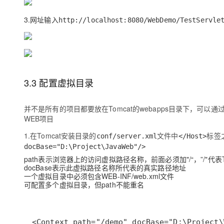
大模型解决方案
3.网址输入
迁移与运维管理
http://localhost:8080/WebDemo/TestServle
快速部署 Dify，高效搭建 
专有云
10 分钟在聊天系统中增加
3.3 配置虚拟目录
并不是所有的项目都要放在Tomcat的webapps目录下，可以
WEB项目
1.在Tomcat安装目录的
文件中
标签
conf/server.xml
</Host>
docBase="D:\Project\JavaWeb"/>
path表示浏览器上的访问虚拟路径名称，前面必须加"/“，”/"代表T
docBase表示此虚拟路径名称所代表的真实路径地址
一个虚拟目录中必须包含WEB-INF/web.xml文件
可配置多个虚拟目录，但path不能重名
<Context path="/demo" docBase="D:\Project\