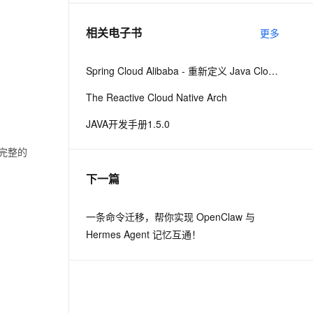
相关电子书
更多
息提取
与 AI 智能体进行实时音视频通话
从文本、图片、视频中提取结构化的属性信息
构建支持视频理解的 AI 音视频实时通话应用
Spring Cloud Alibaba - 重新定义 Java Cloud-Native
t.diy 一步搞定创意建站
构建大模型应用的安全防护体系
The Reactive Cloud Native Arch
通过自然语言交互简化开发流程,全栈开发支持
通过阿里云安全产品对 AI 应用进行安全防护
JAVA开发手册1.5.0
完整的
下一篇
一条命令迁移，帮你实现 OpenClaw 与
Hermes Agent 记忆互通！