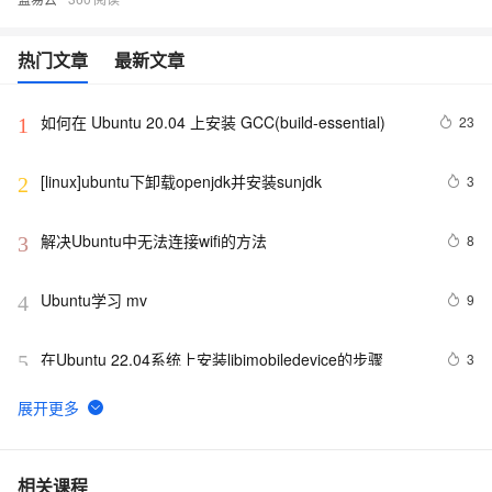
热门文章
最新文章
如何在 Ubuntu 20.04 上安装 GCC(build-essential)
23
1
[linux]ubuntu下卸载openjdk并安装sunjdk
3
2
解决Ubuntu中无法连接wifi的方法
8
3
Ubuntu学习 mv
9
4
在Ubuntu 22.04系统上安装libimobiledevice的步骤
3
5
Ubuntu 16.04下无法安装.deb的解决方法
17
6
在Ubuntu中设置QT Creator的交叉编译环境。
14
7
相关课程