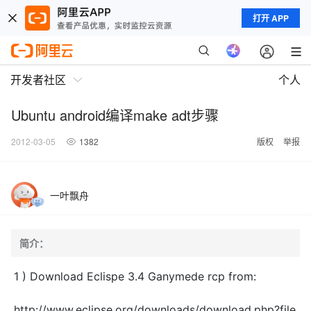
打开 APP
开发者社区
个人
Ubuntu android编译make adt步骤
2012-03-05
1382
版权
举报
一叶飘舟
简介：
1 ) Download Eclispe 3.4 Ganymede rcp from:
http://www.eclipse.org/downloads/download.php?file