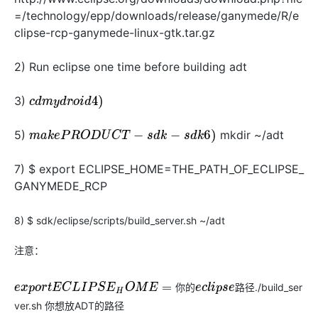
=/technology/epp/downloads/release/ganymede/R/e
clipse-rcp-ganymede-linux-gtk.tar.gz
2) Run eclipse one time before building adt
3)
make
c
d
m
y
d
r
o
i
d
4
)
5)
mkdir ~/adt
m
a
k
e
P
R
O
D
U
C
T
−
s
d
k
−
s
d
k
6
)
7) $ export ECLIPSE_HOME=THE_PATH_OF_ECLIPSE_
GANYMEDE_RCP
8) $ sdk/eclipse/scripts/build_server.sh ~/adt
注意：
./build_ser
你
的
路
径
e
x
p
o
r
t
E
C
L
I
P
S
E
H
O
M
E
=
你
的
e
c
l
i
p
s
e
路
径
ver.sh 你想放ADT的路径