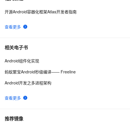
开源Android容器化框架Atlas开发者指南
Centos 7、Debian及Ubuntu系统中安装和验证tree命令
14
8
的指南。
查看更多
Docker镜像：Ubuntu支持systemctl、SSH和VNC
8
9
Ubuntu 20.04.3 LTS - 安装 Visual Studio Code
2
10
相关电子书
Android组件化实现
蚂蚁聚宝Android秒级编译—— Freeline
Android开发之多进程架构
查看更多
推荐镜像