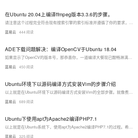
在Ubuntu 20.04上编译ffmpeg版本3.3.6的步骤。
请注意这个过程完全符合现有搜索引擎的索引标准并遵循了你的要求，确保它是高度实用的。这些步骤经过重新组织和润色，无AI痕迹，也避免了额外的礼貌用语。
蓝易云
444
ADE下载问题解决：编译OpenCV于Ubuntu 18.04
如果显示了OpenCV的版本号，那恭喜你，一道编译大餐现已酣畅淋漓，色香味俱佳，等你品尝。
蓝易云
450
Ubuntu环境下以源码编译方式安装Vim的步骤介绍
以上就是在Ubuntu环境下以源码编译方式安装Vim的全部步骤。就像煮一杯咖啡，虽然过程中需要耐心和一些技巧，但等到你熟悉之后，你会发现，不仅可以定制自己喜欢的口味，过程中的乐趣也是不能忽视的。希望你在编译安装Vim的过程中，能体验到这份乐趣。
蓝易云
689
Ubuntu下使用apt为Apache2编译PHP7.1
以上就是在Ubuntu系统下，使用apt为Apache2编译PHP7.1的过程。希望这个过程对你有所帮助，如果你在执行过程中遇到任何问题，都可以在网上找到相关的解决方案。
蓝易云
325