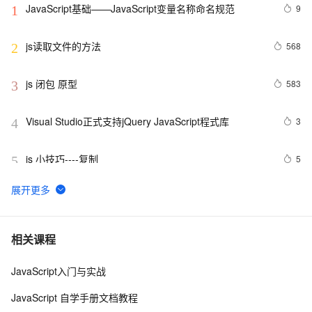
JavaScript基础——JavaScript变量名称命名规范
9
1
js读取文件的方法
568
2
js 闭包 原型
583
3
Visual Studio正式支持jQuery JavaScript程式库
3
4
js 小技巧----复制
5
5
创建JavaScript对象
547
6
Javascript面向对象编程（二）：构造函数的继承 by 阮
8
7
相关课程
一峰
JavaScript入门与实战
js 的 slice方法
5
8
JavaScript 自学手册文档教程
How JavaScript Work.
645
9