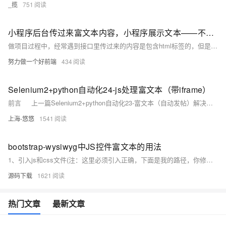
_揽
751
小程序后台传过来富文本内容，小程序展示文本——不用js
做项目过程中，经常遇到接口里传过来的内容是包含html标签的，但是样式又不全面，导致在小程序显示的时候，整个界面都是乱的。 这时候就要用到rich-text
努力做一个好前端
434
Selenium2+python自动化24-js处理富文本（带iframe）
前言 上一篇Selenium2+python自动化23-富文本（自动发帖）解决了富文本上iframe问题，其实没什么特别之处，主要是iframe的切换，本篇讲解通过js的方法处理富文本上iframe的问题 一、加载配置 1.打开博客园写随笔，首先需要登录，这里为了避免透露个人账户信息，我直接加载配置文件，免登录了。
上海-悠悠
1541
bootstrap-wysiwyg中JS控件富文本的用法
1、引入js和css文件(注：这里必须引入正确，下面是我的路径，你修改为你自己的，不多说了) 2、其实调用也很容易，难点在于怎么把‘富文本里面的内容提交给后台’...
源码下载
1621
热门文章
最新文章