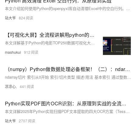
Python 高效清理 Excel 空白行列：从原理到实战
本文介绍如何使用Python的openpyxl库自动清理Excel中的空白行列。通过代码实现高效识别并删除无数据的行与列，解决文件臃肿、读取错误等问题，提升数据处理效率与准确性，适用于各类批量Excel清理任务。
站大爷
824
【可视化大屏】全流程讲解用python的pyecharts库实现拖拽可视化大屏的背后原理，简单粗暴！
本文详解基于Python的电影TOP250数据可视化大屏开发全流程，涵盖爬虫、数据存储、分析及可视化。使用requests+BeautifulSoup爬取数据，pandas存入MySQL，pyecharts实现柱状图、饼图、词云图、散点图等多种图表，并通过Page组件拖拽布局组合成大屏，支持多种主题切换，附完整源码与视频讲解。
mashukui
912
（numpy）Python做数据处理必备框架！（二）：ndarray切片的使用与运算；常见的ndarray函数：平方根、正余弦、自然对数、指数、幂等运算；统计函数：方差、均值、极差；比较函数...
ndarray切片 索引从0开始 索引/切片类型 描述/用法 基本索引 通过整数索引直接访问元素。 行/列切片 使用冒号：切片语法选择行或列的子集 连续切片 从起始索引到结束索引按步长切片 使用slice函数 通过slice(start,stop,strp)定义切片规则 布尔索引 通过布尔条件筛选满足条件的元素。支持逻辑运算符 &、|。
凉凉心.
441
Python实现PDF图片OCR识别：从原理到实战的全流程解析
本文详解2025年Python实现扫描PDF文本提取的四大OCR方案（Tesseract、EasyOCR、PaddleOCR、OCRmyPDF），涵盖环境配置、图像预处理、核心识别与性能优化，结合财务票据、古籍数字化等实战场景，助力高效构建自动化文档处理系统。
站大爷
2707