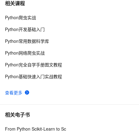
python synflood test
2
7
相关课程
Python爬虫实战
Python是一种广泛使用的高级编程语言，具有许多优点
15
8
和缺点
Python开发基础入门
Python继承及方法解析顺序（MRO）详解 | 示例与
6
9
Python常用数据科学库
super()函数使用
Python探索记(15)——Python内置函数
681
10
Python网络爬虫实战
Python完全自学手册图文教程
Python基础快速入门实战教程
查看更多
相关电子书
From Python Scikit-Learn to Sc