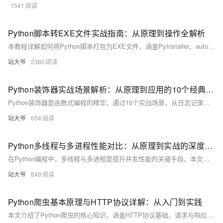
1541
Python脚本转EXE文件实战指南：从原理到操作全解析
本教程详解如何将Python脚本打包为EXE文件，涵盖PyInstaller、auto-py-to-exe和cx_Freeze三种工具，包含实战案例与常见问题解决方案，助你轻松发布独立运行的Python程序。
站大爷
2380
Python装饰器实战场景解析：从原理到应用的10个经典案例
Python装饰器是函数式编程的精华，通过10个实战场景，从日志记录、权限验证到插件系统，全面解析其应用。掌握装饰器，让代码更优雅、灵活，提升开发效率。
站大爷
654
Python多线程与多进程性能对比：从原理到实战的深度解析
在Python编程中，多线程与多进程是提升并发性能的关键手段。本文通过实验数据、代码示例和通俗比喻，深入解析两者在不同任务类型下的性能表现，帮助开发者科学选择并发策略，优化程序效率。
站大爷
849
Python爬虫基本原理与HTTP协议详解：从入门到实践
本文介绍了Python爬虫的核心知识，涵盖HTTP协议基础、请求与响应流程、常用库（如requests、BeautifulSoup）、反爬应对策略及实战案例（如爬取豆瓣电影Top250），帮助读者系统掌握数据采集技能。