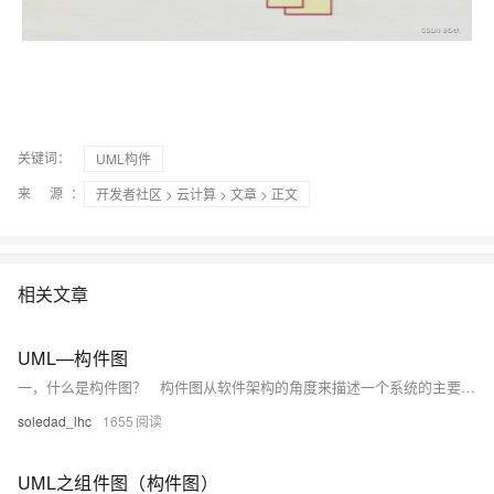
关键词：
UML构件
来 源：
开发者社区
>
云计算
>
文章
> 正文
相关文章
UML—构件图
一，什么是构件图？ 构件图从软件架构的角度来描述一个系统的主要功能，如子系统，类，包，构件等。使用构件最重要的是复用。 构件图的组成：构件，接口，关系。 构件图示例： 二，关于构件 1，什么是构件？ 构件（component）是系统中遵从同一组接口且提供其实现的物理的，可替换的部分。
soledad_lhc
1655
UML之组件图（构件图）