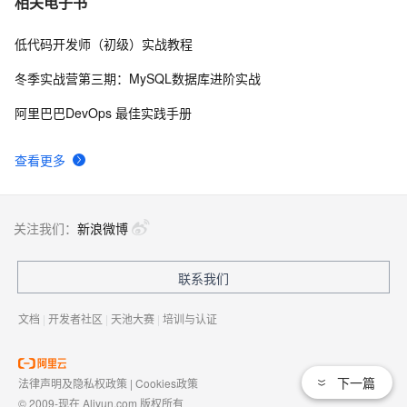
相关电子书
低代码开发师（初级）实战教程
UML--类图规范
4
8
冬季实战营第三期：MySQL数据库进阶实战
UML——交互图（顺序图与协作图）
3
9
阿里巴巴DevOps 最佳实践手册
「软件设计」UML中关联，聚合和组合的区别是什么？
7
10
查看更多
关注我们：
新浪微博
联系我们
文档
|
开发者社区
|
天池大赛
|
培训与认证
下一篇
法律声明及隐私权政策
|
Cookies政策
© 2009-现在 Aliyun.com 版权所有