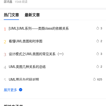
邵鸿鑫
1548
热门文章
最新文章
[UML]UML系列——类图class的依赖关系
3
1
看懂UML类图和时序图
2
2
设计模式之UML类图的常见关系（一）
3
3
UML类图几种关系的总结
2
4
UML图示与代码对照
625
5
Free UML Diagram Tool
2
6
UML--核心元素之业务实体
2
7