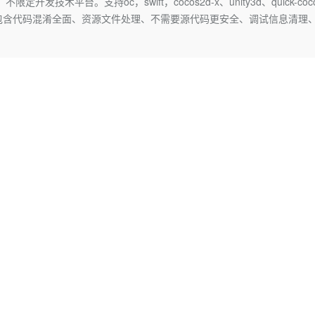
术平台。支持oc，swift，cocos2d-x、unity3d、quick-coc
Deepseek-v4-pro
HappyHors
同享
万小智 AI 建站低至 15元/月
Qoder CN
AI 短剧/漫剧
云原生数据库 
快递物流查询
WordPress
成为服务伙
 Guard主要包含代码混淆全面、资源文件处理、不需要源代码更安全、调试信息清理
高校合作
点，立即开启云上创新
覆盖公网/内网、递归/权威、移动APP等全场景解析服务
送.CN域名，送备案服务码
基于千问大模型等，支持代码智能生成、研发智能问答
AI助力短剧
态智能体模型
旗舰 MoE 大模型，百万上下文与顶尖推理能力
图生视频，流
Ubuntu
服务生态伙伴
云工开物
企业应用
Works
Night Plan 支持 Qwen 3.8-Max
云原生大数据计算服务 MaxCompute
AI 办公
容器服务 Kub
NEW
GLM-5.2
Wan2.7-T
Red Hat
30+ 款产品免费体验
Data Agent 驱动的一站式 Data+AI 开发治理平台
夜间 5 折，Qwen/Meoo/TokenPlan 客户专享
面向分析的企业级SaaS模式云数据仓库
AI智能应用
提供一站式管
科研合作
视觉 Coding、空间感知、多模态思考等全面升级
1M上下文，专为长程任务能力而生
ERP
堂（旗舰版）
SUSE
智能客服
CRM
防护产品
2个月
自动承接线索
建站小程序
OA 办公系统
AI 应用构建
大模型原生
力提升
财税管理
模板建站
Qoder
大模型服务平台百炼-应用模版
HOT
NEW
面向真实软件
个人版上线、团队版降价；千问3.8-Max首发发尝鲜
丰富多元化的应用模版和解决方案
400电话
定制建站
万有无界
大模型服务平台百炼-智能体
方案
广告营销
模板小程序
的模型效果
灵活可视化地构建企业级 Agent
定制小程序
秒悟
人工智能平台 PAI
APP 开发
云端极速 AI 
新一代 AI 视频生成模型，深度适配广告营销等场景
AI Native 的算法工程平台，一站式完成建模、训练、推理服务部署
建站系统