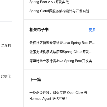
Spring Boot 2.5.x开发实战
Spring Cloud微服务架构设计与开发实战
息提取
与 AI 智能体进行实时音视频通话
从文本、图片、视频中提取结构化的属性信息
构建支持视频理解的 AI 音视频实时通话应用
t.diy 一步搞定创意建站
构建大模型应用的安全防护体系
相关电子书
更多
通过自然语言交互简化开发流程,全栈开发支持
通过阿里云安全产品对 AI 应用进行安全防护
云栖社区特邀专家徐雷Java Spring Boot开发实战系列课程（第20讲）：经典面试题与阿里等名企内部招聘求职面试技巧
了混淆的
微服务架构模式与原理Spring Cloud开发实战
阿里特邀专家徐雷Java Spring Boot开发实战系列课程（第18讲）：制作Java Docker镜像与推送到DockerHub和阿里云Docker仓库
d实现代
下一篇
一条命令迁移，帮你实现 OpenClaw 与
Hermes Agent 记忆互通！