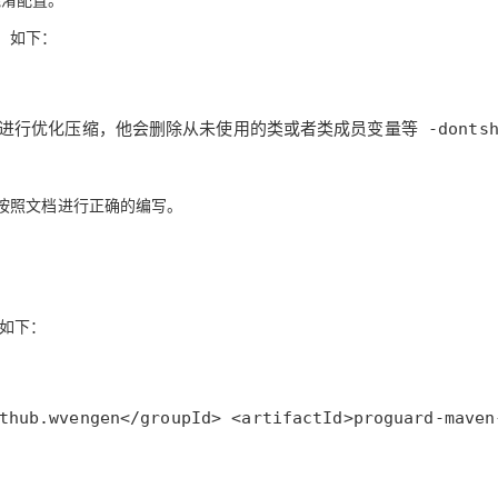
，如下：
行优化压缩，他会删除从未使用的类或者类成员变量等 -dontshrink #是否关闭字
按照文档进行正确的编写。
码如下：
om.github.wvengen</groupId> <artifactId>prog