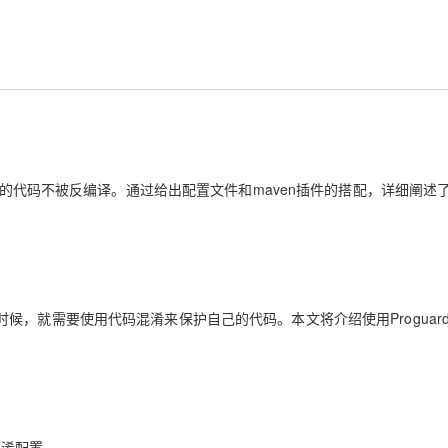
AI 应用
10分钟微调：让0.6B模型媲美235B模
多模态数据信
型
依托云原生高可用架构,实现Dify私有化部署
用1%尺寸在特定领域达到大模型90%以上效果
一个 AI 助手
超强辅助，Bol
即刻拥有 DeepSeek-R1 满血版
在企业官网、通讯软件中为客户提供 AI 客服
多种方案随心选，轻松解锁专属 DeepSeek
自己的代码不被反编译。通过给出配置文件和maven插件的搭配，详细阐述
，就需要使用代码混淆来保护自己的代码。本文将介绍使用Proguar
放混淆配置。