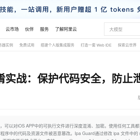
云市场
伙伴
服务
了解阿里云
务器实例
免费试用
搭建个人版集成服务
打造一套 Web IDE
探索云世界
AI 特惠
数据与 API
成为产品伙伴
企业增值服务
最佳实践
价格计算器
AI 场景体
基础软件
产品伙伴合
阿里云认证
市场活动
配置报价
大模型
自助选配和估算价格
新方式
睿译宝，AI翻译排版一步到位
智启 AI 普惠权益
产品生态集成认证中心
企业支持计划
云上春晚
域名与网站
千问官方 MaaS 平台，为开发者和 Agent 而生，新用户赠送 1 亿 + tokens 额度
Qwen Aud
AI Coding
阿里云Maa
2026 阿里云
云服务器 E
为企业打
数据集
Windows
大模型认证
模型
NEW
NEW
代码混淆实战：保护代码安全，防止
交付可用成果
值低价云产品抢先购
上传文档即自动完成翻译和格式还原
至高享 1亿+免费 tokens，加速 Al 应用落地
提供智能易用的域名与建站服务
智能编程，一键
安全可靠、
产品生态伙伴
专家技术服务
云上奥运之旅
弹性计算合作
阿里云中企出
手机三要素
宝塔 Linux
全部认证
价格优势
有专属领域专家
GLM-5.2：长任务时代开源旗舰模型
阿里云 OPC 创新助力计划
千问大模型
即刻拥有 DeepS
AI 电商营销
对象存储 O
大模型
产品生态伙伴工作台
企业增值服务台
云栖战略参考
云存储合作计
云栖大会
身份实名认证
CentOS
训练营
推动算力普惠，释放技术红利
最高返9万
多领域专家智能体,一键组建 AI 虚拟交付团队
快速构建应用程序和网站，即刻迈出上云第一步
至高百万元 Token 补贴，加速一人公司成长
多元化、高性能、安全可靠的大模型服务
真正可用的 1M 上下文,一次完成代码全链路开发
轻松解锁专属 Dee
从图文生成到
云上的中国
数据库合作计
活动全景
短信
Docker
图片和
站式影视创作平台
Hermes Agent，打造自进化智能体
Token Plan 模型订阅计划
数字证书管理服务（原SSL证书）
5 分钟轻松部署
AI 广告创作
无影云电脑
企业成长
NEW
信息公告
看见新力量
云网络合作计
OCR 文字识别
JAVA
证享300元代金券
可视化编排打通从文字构思到成片全链路闭环
全托管，含MySQL、PostgreSQL、SQL Server、MariaDB多引擎
自主进化，持久记忆，越用越聪明
Qwen3.8-Max 首发尝鲜，限时加量 10 倍，夜间低至2折
实现全站HTTPS，呈现可信的WEB访问
图文、视频一
随时随地安
魔搭 Mode
Kimi-K3
HappyHors
NEW
loud
服务实践
官网公告
金融模力时刻
Salesforce O
版
发票查验
全能环境
Claude Code + GStack 打造工程团队
千问办公，限时限量积分加倍
Qoder
低代码高效构
AI 建站
短信服务
技术，可以对iOS APP中的可执行文件进行深度混淆、加密。使用任何工具都
型
NEW
作计划
Kimi 最新旗舰模型，长程编程与推理利器
让文字生成流
计划
创新中心
魔搭 ModelSc
健康状态
理服务
让AI从“聊天伙伴”进化为能干活的“数字员工”
安装技能 GStack，拥有专属 AI 工程团队
你的AI工作搭子，覆盖日常办公高频场景
面向真实软件的智能体编程平台
0 代码专业建
的代码及资源文件被恶意篡改。Ipa Guard通过修改 ipa 文件中的 
客户案例
天气预报查询
操作系统
态合作计划