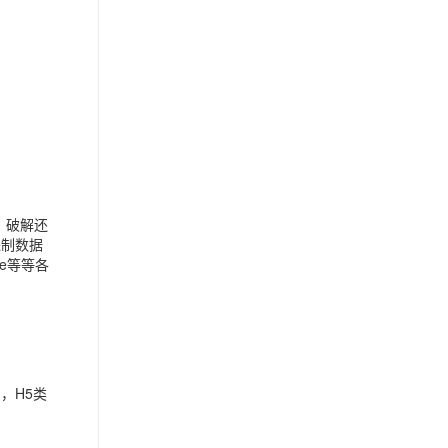
、破解还
进制数据
ve等等各
e，H5类