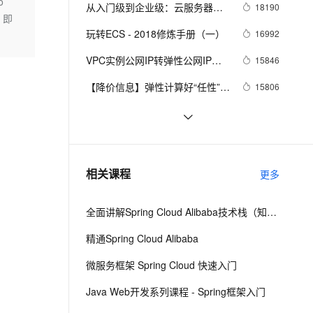
安全
o
我要投诉
e-1.1-I2V
Cosyvoice-V3-Flash
从入门级到企业级：云服务器支
18190
PolarDB
上云场景组合购
Milvus 弹性伸缩功能新增节
伴
、即
持「共享型」升级「独享型」
漫剧创作，剧本、分镜、视频高效生成
100%兼容MySQL、PostgreSQL，兼容Oracle，支持集中和分布式
覆盖90%+业务场景，专享组合折扣价
点支持范围
畅自然，细节丰富
高表现力语音合成大模型，语音克隆听感自然
VPN
玩转ECS - 2018修炼手册（一）
16992
ernetes 版 ACK
云聚AI 严选权益
AI 原生数据库服务发布
SSL 证书
VPC实例公网IP转弹性公网IP功
2V
Fun-ASR
15846
，一键激活高效办公新体验
理容器应用的 K8s 服务
精选AI产品，从模型到应用全链提效
Agent 数据网关
能
文戏情感细腻自然，动作戏激烈拳拳到肉，实现更强表演能力
支持中英文自由切换，具备更强的噪声鲁棒性
堡垒机
【降价信息】弹性计算好“任性”，
15806
AI 用量加速计划
云原生数据库 PolarDB
ECS又降价了~
防火墙
、识别商机，让客服更高效、服务更出色。
新老同享，达量后返
Agentic Database 发布
省钱小贴士（ECS）：教你如何
15299
每年省出8w+ 块
主机安全
应用
云服务器ECS，你真的懂吗？
14623
千问办公
NEW
阿里云基础产品技术月刊 2019年
13726
AI 应用及服务市场
相关课程
更多
的智能体编程平台
一站式AI生产力平台
4月
AI 应用
伶鹊
全面讲解Spring Cloud Alibaba技术栈（知识精讲+项目实战）第一阶段
企业级人与Agent协作平台，接入和调度多个数字员工
智能客服平台，对话机器人、对话分析、智能外呼
大模型
精通Spring Cloud Alibaba
大模型服务平台百炼 - 全妙
自然语言处理
微服务框架 Spring Cloud 快速入门
应用创作平台
多模态内容创作工具，已接入 DeepSeek
数据标注
Java Web开发系列课程 - Spring框架入门
机器学习