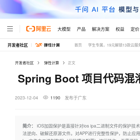
大模型
产品
解决方案
权益
定价
开发者社区
首页
学生专属，19元解锁13款云服
大模型
产品
解决方案
权益
定价
云市场
伙伴
服务
了解阿里云
精选产品
精选解决方案
普惠上云
产品定价
精选商城
成为销售伙伴
售前咨询
为什么选择阿里云
千问AI平台
开发者社区
弹性计算
正文
了解云产品的定价详情
大模型服务平台百炼
千问办公，解锁你的工作
普惠上云 官方力荐
分销伙伴
在线服务
网站建设
什么是云计算
大
Spring Boot 项目
大模型服务与应用平台
企业级Agent产品，直接
云服务器38元/年起，超
咨询伙伴
多端小程序
技术领先
云上成本管理
售后服务
轻量应用服务器
Agency Agents：拥
官方推荐返现计划
大模型
精选产品
精选解决方案
Salesforce 国际版订阅
稳定可靠
管理和优化成本
推荐新用户得奖励，单订单
销售伙伴合作计划
2023-12-04
1190
发布于广东
自助服务
友盟天域
安全合规
人工智能与机器学习
AI
文本生成
云数据库 RDS
HappyHorse 打造一
云工开物
无影生态合作计划
在线服务
观测云
分析师报告
高校专属算力普惠，学生认
计算
互联网应用开发
Qwen3.8-Max
HOT
Salesforce On Alibaba C
工单服务
Tuya 物联网平台阿里云
研究报告与白皮书
人工智能平台 PAI
快速拥有专属 OpenClaw
简介：
iOS加固保护是直接针对ios ipa二进制文件的保护
大模
Consulting Partner 合
大数据
容器
智能体时代全能旗舰模型
免费试用
短信专区
一站式AI开发、训练和推
法逆向、破解还原源文件。对APP进行完整性保护，防止应用程序中
蓝凌 OA
AI 大模型销售与服务生
现代化应用