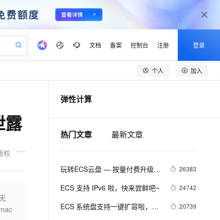
文档
备案
控制台
注册
登录
个人
加入
验
作计划
器
AI 活动
专业服务
服务伙伴合作计划
开发者社区
加入我们
产品动态
服务平台百炼
阿里云 OPC 创新助力计划
弹性计算
一站式生成采购清单，支持单品或批量购买
io：打造专属 AI 语音助手
S产品伙伴计划（繁花）
峰会
CS
造的大模型服务与应用开发平台
一句话生成原生可编辑精美 PPT 文稿
AI 生产力先锋
Al MaaS 服务伙伴赋能合作
域名
博文
Careers
至高可申请百万元
Qwen3.8-Max 模型上线
泄露
开启高性价比 AI 编程新体验
弹性可伸缩的云计算服务
Qwen-Audio-3.0-Realtime 端到端实时语音角色扮演
输入一句话想法, 轻松生成专业的 PPT
先锋实践拓展 AI 生产力的边界
Token 补贴，五大权
计划
海大会
伙伴信用分合作计划
商标
问答
社会招聘
热门文章
最新文章
益加速 OPC 成功
eek-V4-Pro
SS
一键部署幻兽帕鲁游戏服务器
飞天发布时刻
HOT
Open Search 向量检索版支
划
备案
电子书
校园招聘
pSeek-V4-Pro
视频创作，一键激活电商全链路生产力
稳定、安全、高性价比、高性能的云存储服务
一键购买专属联机服务器，轻松开启游戏
所见，即是所愿
持视频检索 Pipeline 功能
更多支持
版权
划
公司注册
镜像站
视频生成
语音识别与合成
专属 QwenPaw
漫剧工坊：一站式动画创作平台
AI 实训营
HOT
应用身份服务 (IDaaS)
玩转ECS云盘 — 按量付费升级到
26383
合作伙伴培训与认证
划
上云迁移
站生成，高效打造优质广告素材
全接入的云上超级电脑
从聊天伙伴进化为能主动干活的本地数字员工
快速生产连贯的高质量长漫剧
从基础到进阶，Agent 创客手把手教你
OpenClaw 管理能力上线
包年包月云盘
lScope
我要反馈
e-1.1-T2V
Qwen3-TTS-Flash
ECS 支持 IPv6 啦，快来尝鲜吧~
24742
查询合作伙伴
n Alibaba Cloud ISV 合作
代维服务
建企业门户网站
10 分钟搭建微信、支付宝小程序
无
MaxCompute MaxFrame 提
畅细腻的高质量视频
离线语音合成大模型，多语言方言自适应，低延迟高稳定
创新加速
ope
ECS 系统盘支持一键扩容啦，无
登录合作伙伴管理后台
我要建议
20739
站，无忧落地极速上线
以可视化方式快速构建移动和 PC 门户网站
国内短信简单易用，安全可靠，秒级触达，全球覆盖200+国家和地区。
高效部署网站，快速应用到小程序
供自动弹性内存功能
mac
需更换系统盘