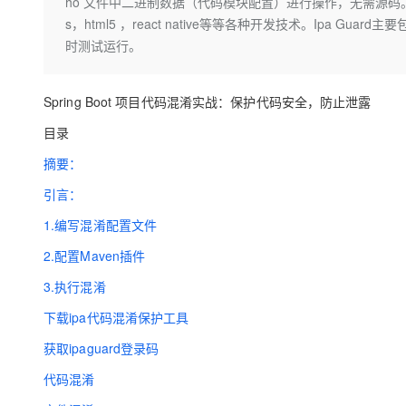
存储
天池大赛
ho 文件中二进制数据（代码模块配置）进行操作，无需源码。不限定开发技
Qwen3.7-Plus
云解析DNS
解决方案免费试用 新老
电子合同
s，html5 ，react native等等各种开发技术。Ipa
最高领取价值200元试用
能看、能想、能动手的多模
安全
网络与CDN
AI 算法大赛
时测试运行。
畅捷通
大数据开发治理平台 Data
AI 产品 免费试用
网络
安全
云开发大赛
Qwen3-VL-Plus
Tableau 订阅
1亿+ 大模型 tokens 和 
Spring Boot 项目代码混淆实战：保护代码安全，防止泄露
可观测
入门学习赛
中间件
AI空中课堂在线直播课
云防火墙
140+云产品 免费试用
目录
上云与迁云
云原生的云上边界网络安全
产品新客免费试用，最长1
数据库
摘要：
生态解决方案
大模型服务
企业出海
大模型ACA认证体验
大数据计算
引言：
助力企业全员 AI 认知与能
行业生态解决方案
千问AI平台-Token Plan
政企业务
媒体服务
1.编写混淆配置文件
开发者生态解决方案
2.配置Maven插件
企业服务与云通信
千问AI平台-模型体验
AI 开发和 AI 应用解决
3.执行混淆
在线体验全尺寸、多种模态
域名与网站
下载ipa代码混淆保护工具
Happy 系列大模型
终端用户计算
获取ipaguard登录码
Serverless
代码混淆
开发工具