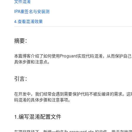
文件混淆
大模型解决方案
IPA重签名与安装测
迁移与运维管理
快速部署 Dify，高效搭建 
4.查看混淆效果
专有云
10 分钟在聊天系统中增加
摘要：
本篇博客介绍了如何使用Proguard实现代码混淆，从而保护
具体步骤和注意点。
引言：
在开发中，我们经常会遇到需要保护代码不被反编译的需求。这时候
码混淆的具体步骤和注意事项。
1.编写混淆配置文件
在项目路径下，新增一份名为 proguard.cfg 的文件，用于存