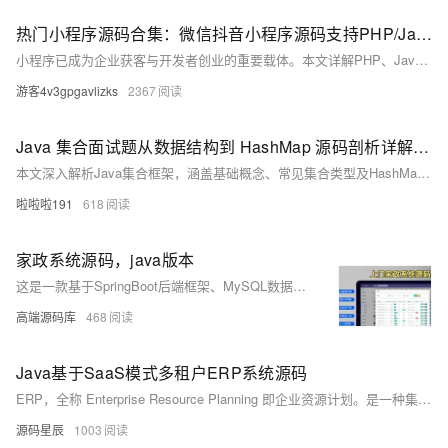
热门小程序源码合集：微信抖音小程序源码支持PHP/Java/uni-app完整项目实践指南
小程序已成为企业获客与开发者创业的重要载体。本文详解PHP、Java、uni-app三大技术栈在电商、工具、服务类小程序中的源码应用，提供从开发到部署的全流程指南，并分享选型避坑与商业化落地策略，助力开发者高效构建稳定可扩展项目。
游客4v3gpgavlizks
2367
Java 集合面试题从数据结构到 HashMap 源码剖析详解及长尾考点梳理
本文深入解析Java集合框架，涵盖基础概念、常见集合类型及HashMap的底层数据结构与源码实现。从Collection、Map到Iterator接口，逐一剖析其特性与应用场景。重点解读HashMap在JDK1.7与1.8中的数据结构演变，包括数组+链表+红黑树优化，以及put方法和扩容机制的实现细节。结合订单管理与用户权限管理等实际案例，展示集合框架的应用价值，助你全面掌握相关知识，轻松应对面试与开发需求。
啦啦啦191
618
家政系统源码，java版本
这是一款基于SpringBoot后端框架、MySQL数据库及Uniapp移动端开发的家政预约上门服务系统。
高端源码库
468
Java基于SaaS模式多租户ERP系统源码
ERP，全称 Enterprise Resource Planning 即企业资源计划。是一种集成化的管理软件系统，它通过信息技术手段，将企业的各个业务流程和资源管理进行整合，以提高企业的运营效率和管理水平，它是一种先进的企业管理理念和信息化管理系统。 适用于小微企业的 SaaS模式多租户ERP管理系统, 采用最新的技术栈开发, 让企业简单上云。专注于小微企业的应用需求，如企业基本的进销存、询价，报价, 采购、销售、MRP生产制造、品质管理、仓库库存管理、财务应收付款, OA办公单据、CRM等。
源码星辰
1003