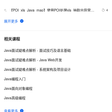
化压缩内存的利器的特性和原理 
【POI  xls  Java  map】使用POI处理xls  抽取出异常信
4
5
息  --java1.8Group by    ---map迭代  --  设置单元格高度
Java 注解 阐释 hibernate ORM
594
6
java 中的多线程   内部类实现 数据共享 和 Runnable实
4
7
相关课程
现数据共享
Java面试疑难点解析 - 面试技巧及语言基础
Java程序利用main函数中args参数实现参数的传递
10
8
Java面试疑难点解析 - Java Web开发
GitHub 星标 115k+的 Java 教程，超级硬核！下载量突
7
9
Java面试疑难点解析 - 系统架构及项目设计
破 1 万次！
2. Java中的垃圾收集 - GC参考手册
4
10
Java编程入门
Java面向对象编程
Java高级编程
查看更多