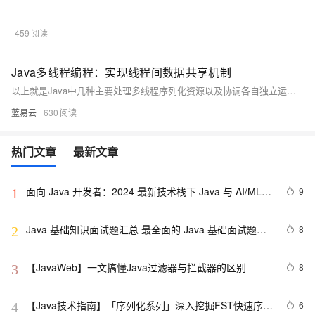
459
Java多线程编程：实现线程间数据共享机制
以上就是Java中几种主要处理多线程序列化资源以及协调各自独立运行但需相互配合以完成任务threads 的技术手段与策略。正确应用上述技术将大大增强你程序稳定性与效率同时也降低bug出现率因此深刻理解每项技术背后理论至关重要.
蓝易云
630
热门文章
最新文章
面向 Java 开发者：2024 最新技术栈下 Java 与 AI/ML 
9
1
融合的实操详尽指南
Java 基础知识面试题汇总 最全面的 Java 基础面试题整
8
2
理
【JavaWeb】一文搞懂Java过滤器与拦截器的区别
8
3
【Java技术指南】「序列化系列」深入挖掘FST快速序列
6
4