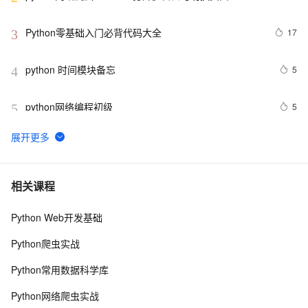
Python零基础入门必背代码大全
17
3
python 时间模块备忘
5
4
python网络编程初级
5
5
Python功能强大、灵活可扩展的Statsmodels库
6
6
python day Twelve
5
7
相关课程
Python Web开发基础
python join 和 split的常用使用方法
5
8
Python爬虫实战
python 模块初始
5
9
Python常用数据科学库
python中使用and和or来实现其它语言中的?号表达式
4
10
Python网络爬虫实战