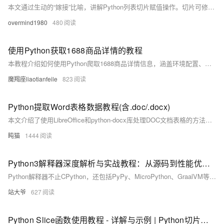
本文通过生动的“嫁接”比喻，讲解Python列表切片赋值操作。切片可修改原列表内容，实现头部、尾部或中间元素替换，支持不等长赋值，灵活实现列表结构更新。
overmind1980
480
使用Python获取1688商品详情的教程
本教程介绍如何使用Python爬取1688商品详情信息，涵盖环境配置、代码编写、数据处理及合法合规注意事项，助你快速掌握商品数据抓取与保存技巧。
魔羯座liaotianfeile
823
Python提取Word表格数据教程(含.doc/.docx)
本文介绍了使用LibreOffice和python-docx库处理DOC文档表格的方法。首先需安装LibreOffice进行DOC到DOCX的格式转换，然后通过python-docx读取和修改表格数据。文中提供了详细的代码示例，包括格式转换函数、表格读取函数以及修改保存功能。该方法适用于Windows和Linux系统，解决了老旧DOC格式文档的处理难题，为需要处理历史文档的用户提供了实用解决方案。
盹猫
1444
Python3解释器深度解析与实战教程：从源码到性能优化的全路径探索
Python解释器不止CPython，还包括PyPy、MicroPython、GraalVM等，各具特色，适用于不同场景。本文深入解析Python解释器的工作原理、内存管理机制、GIL限制及其优化策略，并介绍性能调优工具链及未来发展方向，助力开发者提升Python应用性能。
站大爷
627
Python Slice函数使用教程 - 详解与示例 | Python切片操作指南