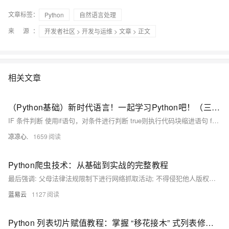
文章标签：
Python
自然语言处理
来 源：
开发者社区
>
开发与运维
>
文章
> 正文
相关文章
（Python基础）新时代语言！一起学习Python吧！（三）：IF条件判断和match匹配；Python中的循环：for...in、while循环；循环操作关键字；Python函数使用方法
IF 条件判断 使用if语句，对条件进行判断 true则执行代码块缩进语句 false则不执行代码块缩进语句，如果有else 或 elif 则进入相应的规则中执行
凉凉心.
1659
Python爬虫技术：从基础到实战的完整教程
最后强调: 父母法律法规限制下进行网络抓取活动; 不得侵犯他人版权隐私利益; 同时也要注意个人安全防止泄露敏感信息.
蓝易云
1127
Python 列表切片赋值教程：掌握 “移花接木” 式列表修改技巧