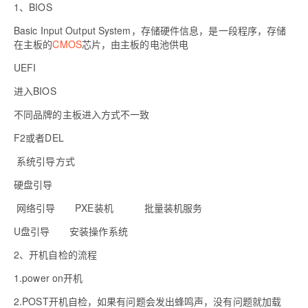
1
、
BIOS
Basic Input Output System
，存储硬件信息，是一段程序，存储
在主板的
CMOS
芯片，由主板的电池供电
UEFI
进入
BIOS
不同品牌的主板进入方式不一致
F2
或者
DEL
系统引导方式
硬盘引导
网络引导
PXE
装机
批量装机服务
U
盘引导
安装操作系统
2
、开机自检的流程
1.power on
开机
2.POST
开机自检，如果有问题会发出蜂鸣声，没有问题就加载