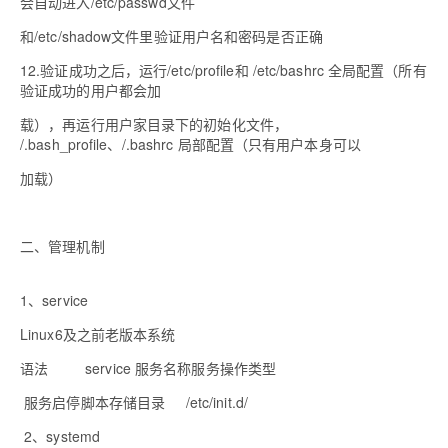
会自动进入
/etc/passwd
文件
和
/etc/shadow
文件里验证用户名和密码是否正确
12.
验证成功之后，运行
/etc/profile
和
/etc/bashrc
全局配置（所有
验证成功的用户都会加
载），再运行用户家目录下的初始化文件，
/.bash_profile
、
/.bashrc
局部配置（只有用户本身可以
加载）
二、管理机制
1
、
service
Linux6
及之前老版本系统
语法
service
服务名称
服务操作类型
服务启停脚本存储目录
/etc/init.d/
2
、
systemd