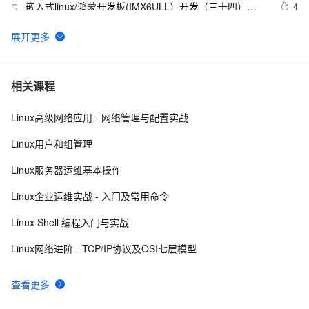
嵌入式linux/鸿蒙开发板(IMX6ULL）开发（三十四）
4
5
Linux系统对中断的处理（下）
Linux系统中密码为空的用户
10
6
使用Mono管理Coyote Linux
613
7
相关课程
Linux高级网络应用 - 网络管理与配置实战
linux DHCP
5
8
Linux用户和组管理
Hadoop2.7实战v1.0之Linux参数调优
588
9
Linux服务器运维基本操作
[Linux 存储管理] LVM结构
558
10
Linux企业运维实战 - 入门及常用命令
Linux Shell 编程入门与实战
Linux网络进阶 - TCP/IP协议及OSI七层模型
查看更多