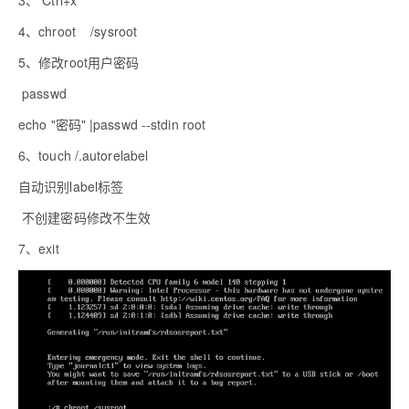
4
、
chroot /sysroot
5
、修改
root
用户密码
passwd
echo "
密码
" |passwd --stdin root
6
、
touch /.autorelabel
自动识别
label
标签
不创建密码修改不生效
7
、
exit