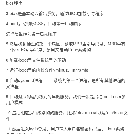
bios
程序
3.bios
是基本输入输出系统，通过
BIOS
加载引导程序
4.boot
启动顺序检查，启动第一启动顺序
选择硬盘作为第一启动顺序
5.
然后找到硬盘的第一个扇区，读取
MBR
主引导记录，
MBR
中有
一个
grub2
引导程序，是用来启动
Linux
系统的
6.
加载
/boot
里文件系统里的驱动
7.
运行
/boot
里的内核文件
vmlinuz
、
initramfs
8.
启动
systemd
进程
系统的第一个进程，是所有其他进程的
父进程
9.
启动对应的运行级别的里的服务，我们一般是启动
multi-user
多
用户模式
10.
启动相应运行级别的的服务，比如
/etc/rc.local
以及
/etc/fstab
文
件
11.
然后进入
login
登录，用户输入用户名和密码以后，
Linux
系统