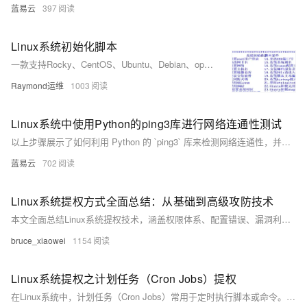
蓝易云
397
Linux系统初始化脚本
一款支持Rocky、CentOS、Ubuntu、Debian、openEuler等主流Linux发行版的系统初始化Shell脚本，涵盖网络配置、主机名设置、镜像源更换、安全加固等多项功能，适配单/双网卡环境，支持UEFI引导，提供多版本下载与持续更新。
Raymond运维
1003
Linux系统中使用Python的ping3库进行网络连通性测试
以上步骤展示了如何利用 Python 的 `ping3` 库来检测网络连通性，并且提供了基本错误处理方法以确保程序能够优雅地处理各种意外情形。通过简洁明快、易读易懂、实操性强等特点使得该方法非常适合开发者或系统管理员快速集成至自动化工具链之内进行日常运维任务之需求满足。
蓝易云
702
Linux系统提权方式全面总结：从基础到高级攻防技术
本文全面总结Linux系统提权技术，涵盖权限体系、配置错误、漏洞利用、密码攻击等方法，帮助安全研究人员掌握攻防技术，提升系统防护能力。
bruce_xiaowei
1154
Linux系统提权之计划任务（Cron Jobs）提权
在Linux系统中，计划任务（Cron Jobs）常用于定时执行脚本或命令。若配置不当，攻击者可利用其提权至root权限。常见漏洞包括可写的Cron脚本、目录、通配符注入及PATH变量劫持。攻击者通过修改脚本、创建恶意任务或注入命令实现提权。系统管理员应遵循最小权限原则、使用绝对路径、避免通配符、设置安全PATH并定期审计，以防范此类攻击。